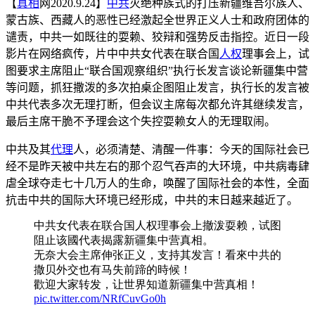
【
真相
网2020.9.24】
中共
灭绝种族式的打压新疆维吾尔族人、
蒙古族、西藏人的恶性已经激起全世界正义人士和政府团体的
谴责，中共一如既往的耍赖、狡辩和强势反击指控。近日一段
影片在网络疯传，片中中共女代表在联合国
人权
理事会上，试
图要求主席阻止“联合国观察组织”执行长发言谈论新疆集中营
等问题，抓狂撒泼的多次拍桌企图阻止发言，执行长的发言被
中共代表多次无理打断，但会议主席每次都允许其继续发言，
最后主席干脆不予理会这个失控耍赖女人的无理取闹。
中共及其
代理
人，必须清楚、清醒一件事：今天的国际社会已
经不是昨天被中共左右的那个忍气吞声的大环境，中共病毒肆
虐全球夺走七十几万人的生命，唤醒了国际社会的本性，全面
抗击中共的国际大环境已经形成，中共的末日越来越近了。
中共女代表在联合国人权理事会上撤泼耍赖，试图
阻止该國代表揭露新疆集中营真相。
无奈大会主席伸张正义，支持其发言！看來中共的
撒贝外交也有马失前蹄的時候！
歡迎大家转发，让世界知道新疆集中营真相！
pic.twitter.com/NRfCuvGo0h