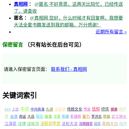
真相网
：
@匿名 不好意思，这两天比较忙，已经传送
了，请查收
匿名 ：
@真相网 您好，什么时候才有回复啊，我想要
大法全套书籍发送到我的邮箱，万分感谢！
近期所有留言 »
（只有站长在后台可见）
保密留言
请進入保密留言页面：
联系我们 - 真相网
关键词索引
中共
信仰
修炼
610
传统文化
共产
上访
中共病毒
九评
习近平
传说
健康
党
报应
台湾
命运
大选
故事
文革
新疆
新疆棉
暴力
李洪志
欺骗
武汉肺炎
法轮功学员
江泽民
法律
法轮功
法轮大法
真相大白
经济
活摘器官
瘟疫