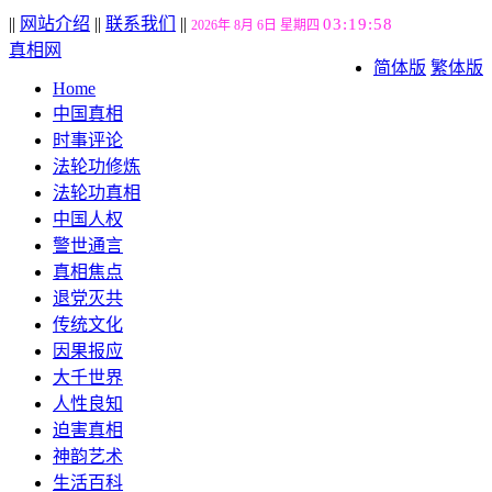
||
网站介绍
||
联系我们
||
03:19:59
2026年 8月 6日 星期四
真相网
简体版
繁体版
Home
中国真相
时事评论
法轮功修炼
法轮功真相
中国人权
警世通言
真相焦点
退党灭共
传统文化
因果报应
大千世界
人性良知
迫害真相
神韵艺术
生活百科