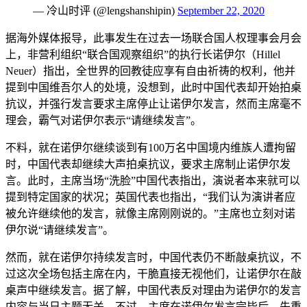
— 冷山时评 (@lengshanshipin)
September 22, 2020
据海外媒体报导，此事发生在过去一场联合国人权理事会月会
上，非营利组织“联合国观察组织”的执行长诺伊尔（Hillel
Neuer）指出，全世界的回教徒应享有自由祈祷的权利，他并
提到中国维吾尔人的处境，没想到，此时中国代表却开始拍桌
抗议，并强行发言要求主席停止让诺伊尔发言，然而主席毫不
理会，霸气对诺伊尔表示“请继续发言”。
不料，就在诺伊尔继续谈到有100万名中国境内维族人遭拘留
时，中国代表却继续大声拍桌抗议，要求主席制止诺伊尔发
言。此时，主席当场“洗脸”中国代表指出，演说者本来就可以
提到特定国家的状况；英国代表也指出，“我们认为演讲者应
被允许继续他的发言，就像主席刚刚说的。”主席也立刻对诺
伊尔说“请继续发言”。
然而，就在诺伊尔持续发言时，中国代表仍不断敲桌抗议，不
过这次全场包括主席在内，干脆直接无视他们，让诺伊尔在敲
桌声中继续发言。据了解，中国代表反对理由为诺伊尔的发言
内容与当日主题无关，不过，主席在诺伊尔发言完毕后，先重