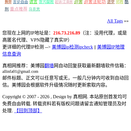
谎言
迫害
迫害法轮功
言论自由
贪污腐败
退党
邪教
酷
舞弊
起诉江泽民
重点推荐
刑
马克思
All Tags
»»
您现在上网的IP地址是：
216.73.216.89
（注：没用代理，或是
高匿名代理、VPN隐藏了真实IP）
更详细的代理IP检测 -->
美博园ip检测ipcheck
||
美博园IP地理
信息查询
真相网推荐：美博园
翻墙
网自动回复获取最新翻墙软件信箱：
allinfa01@gmail.com
邮件标题、正文可以任意写或无，一般几分钟内可收到自动回
信。美博园会根据软件升级情况随时更新索取内容。
Copyright © 2007 - 2026 , Design by 真相网. 本站原创首发均可
免费自由转载. 转载资料若有版权问题请留言通知管理员及时
处理.
【回到顶部】