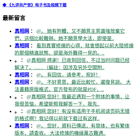
◆ 《九评共产党》电子书及视频下载
最新留言
真相网
：
@。 她有附體，又不願意主意識強放棄它
們，這個比較難辦。她不願意學大法，即使是..
真相网
：
看到真實修煉的心得，就會想起以前大陸修煉
的那個精進狀態，卻是海外難得一見的。..
。 ：
@真相网 感谢！已收到回信，不过当时问题已经
解决了。……（編註：因涉及另外空間附..
真相网
：
@。 有回信，请参考，祝好！
真相网
：
@。 不好意思，最近比較忙，遲復見諒。 大
法書籍原版格式，官方發布的就是PDF，..
。 ：
@真相网 您好！我最近遇到一个附体的事情，让
我很苦恼，希望能帮我解答一下，我先..
。 ：
@真相网 您好！有没有适用于手机阅读页码无错
的格式啊？我记得以前就下载过有这样..
真相网
：
@。 您好，資料已傳送，有简体，也有繁体
版本，請查收。 大法修煉的機緣萬古難遇..