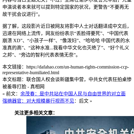
申演说者本来就可以提到特定国家的状况，更警告“不要再无
故干扰会议进行”。
据了解，这段影片近日被网友将影中人士对话翻译成中文后，
迅速在网络上流传，网友纷纷表示“丢脸得要死”、“中国代表
崩溃 XD”、“小孩子一样”、“像泼妇”、“哈哈哈 中国代表的水
准真的高”、“这种水准...我看中华文化也灭绝了”、“好个礼义
之邦”、“旁边的智利代表表情无奈”。
本文链接：https://dafahao.com/un-human-rights-commission-ccp-
representative-humiliated.html
本文标题：联合国人权会谈新疆集中营，中共女代表狂拍桌惨
被羞辱打脸 - 真相网
« 前文：
余茂春：是中共站在中国人民与自由世界的对立面
强摘器官：对大规模暴行视而不见
：后文 »
关注更多相关文章：