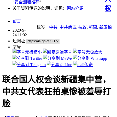
“
安全翻墙推荐
”
权
关于资料传送的说明，请见：
网站介绍
留言
标签：
中共
,
中共病毒
,
抗议
,
新疆
,
新疆棉
2020-9-
24 11:02
短网址
字号
联合国人权会谈新疆集中营，
中共女代表狂拍桌惨被羞辱打
脸