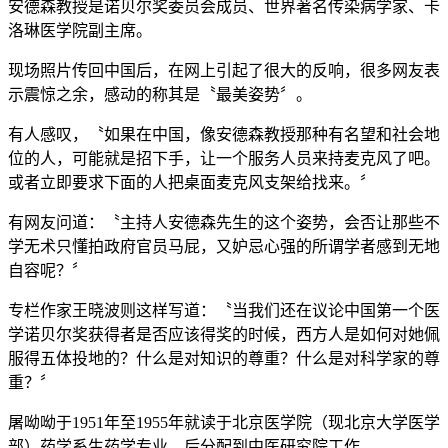
安德森教授是诺贝尔奖委员会成员、世界著名传染病学家、卡
洛琳医学院副主席。
现场照片传回中国后，在网上引起了很大的反响，很多网友表
示震惊之余，感动的称其是〝最美姿势〞。
有人感叹，〝如果在中国，像安德森教授那种有名望和社会地
位的人，可能就是招下手，让一个服务人员来持麦克风了吧。
或者立即要求下面的人把桌面麦克风支架给找来。〞
有网友问道：〝主持人安德森先生的这个姿势，会否让那些不
学无术只懂拍政府官员马屁，又妒忌心强的所谓学者感到无地
自容呢？〞
专栏作家王晓波则这样写道：〝当我们还在议论中国第一个医
学诺贝尔奖获得者是否应该得奖的时候，西方人是如何对她佩
服得五体投地的？什么是对知识的尊重？什么是对科学家的尊
重？〞
屠呦呦于1951年至1955年就读于北京医学院（现北京大学医学
部）药学系生药学专业，后分配到中医研究院工作。