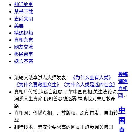
神话故事
禁书下载
史前文明
美展
精选视频
真相杂志
网友交流
移民留学
妖言不惑
投稿
法轮大法李洪志大师发表：
《为什么会有人类》
请進
《为什么要救度众生》
《为什么人类是迷的社会》
真相
真相广传播,诛谎言红魔,了解中国真相,关注法轮功,
网
>
洞悉人生真谛,良知善念破迷雾,神助找到末后救命
路
中
真相网：传播真相，开放版权，原创首发，自由转
国
载
翻墙技术：请安全要求高的网友重点参阅美博园
真