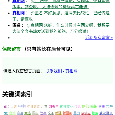
真相网
：
@。 您好，資料已傳送，有简体，也有繁体
版本，請查收。 大法修煉的機緣萬古難遇..
真相网
：
@匿名 不好意思，这两天比较忙，已经传送
了，请查收
匿名 ：
@真相网 您好，什么时候才有回复啊，我想要
大法全套书籍发送到我的邮箱，万分感谢！
近期所有留言 »
（只有站长在后台可见）
保密留言
请進入保密留言页面：
联系我们 - 真相网
关键词索引
中共
信仰
修炼
610
传统文化
共产
上访
中共病毒
九评
习近平
传说
健康
党
报应
台湾
命运
大选
故事
文革
新疆
新疆棉
暴力
李洪志
欺骗
武汉肺炎