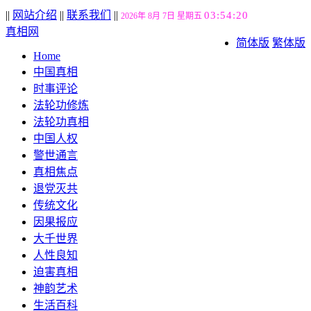
||
网站介绍
||
联系我们
||
03:54:21
2026年 8月 7日 星期五
真相网
简体版
繁体版
Home
中国真相
时事评论
法轮功修炼
法轮功真相
中国人权
警世通言
真相焦点
退党灭共
传统文化
因果报应
大千世界
人性良知
迫害真相
神韵艺术
生活百科