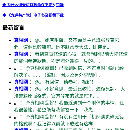
◆ 为什么退党可以救命保平安?(专题)
◆ 《九评共产党》电子书及视频下载
最新留言
真相网
：
@。 她有附體，又不願意主意識強放棄它
們，這個比較難辦。她不願意學大法，即使是..
真相网
：
看到真實修煉的心得，就會想起以前大陸修煉
的那個精進狀態，卻是海外難得一見的。..
。 ：
@真相网 感谢！已收到回信，不过当时问题已经
解决了。……（編註：因涉及另外空間附..
真相网
：
@。 有回信，请参考，祝好！
真相网
：
@。 不好意思，最近比較忙，遲復見諒。 大
法書籍原版格式，官方發布的就是PDF，..
。 ：
@真相网 您好！我最近遇到一个附体的事情，让
我很苦恼，希望能帮我解答一下，我先..
。 ：
@真相网 您好！有没有适用于手机阅读页码无错
的格式啊？我记得以前就下载过有这样..