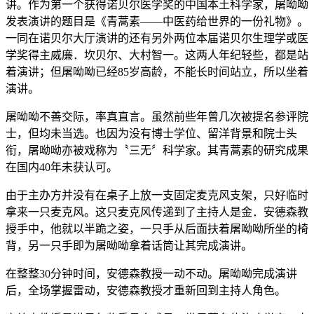
讲。作为第一个获得诺贝尔医学奖的中国本土科学家，屠呦呦
发表演讲的题目是《青蒿素——中医药给世界的一份礼物》。
一同在诺贝尔大厅演讲的还有另外两位本届诺贝尔生理学或医
学奖得主威廉．坎贝尔、大村智一。这两人年纪轻些，都是站
着演讲；但屠呦呦已经85岁高龄，不能长时间站立，所以坐着
演讲。
屠呦呦不善交际，率真直言。虽然前些年曾几次被提名参评院
士，但均未当选。也因为没有博士学位、留洋背景和院士头
衔，屠呦呦亦被戏称为〝三无〞科学家。其青蒿素的研究成果
在国内40年未获认可。
由于主办方并没有在桌子上放一支固定麦克风支架，只好临时
拿来一只麦克风。这只麦克风传递到了主持人是金．安德森教
授手中，他就以半跪之姿，一只手从后面扶着屠呦呦所坐的椅
背，另一只手即为屠呦呦拿着话筒让其完成演讲。
在整整30分钟时间，安德森教授一动不动。屠呦呦完成演讲
后，全场掌握雷动，安德森教授才重新回到主持人角色。