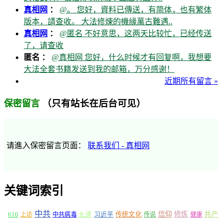
真相网
：
@。 您好，資料已傳送，有简体，也有繁体
版本，請查收。 大法修煉的機緣萬古難遇..
真相网
：
@匿名 不好意思，这两天比较忙，已经传送
了，请查收
匿名 ：
@真相网 您好，什么时候才有回复啊，我想要
大法全套书籍发送到我的邮箱，万分感谢！
近期所有留言 »
（只有站长在后台可见）
保密留言
请進入保密留言页面：
联系我们 - 真相网
关键词索引
中共
信仰
修炼
610
传统文化
共产
上访
中共病毒
九评
习近平
传说
健康