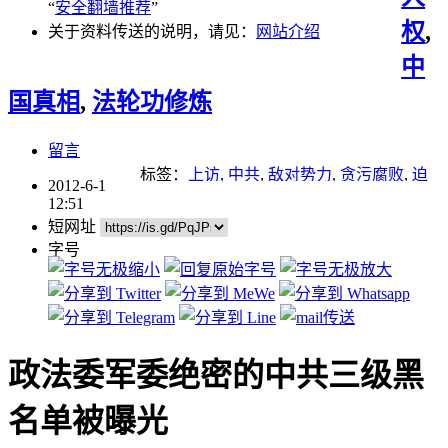
“
安全翻墙推荐
”
权
,
关于资料传送的说明，请见：
网站介绍
中
国真相
,
法轮功修炼
留言
标签：
上访
,
中共
,
敌对势力
,
贪污腐败
,
迫
2012-6-1
害
,
迫害法轮功
12:51
短网址
字号
政法委军委绝密的中共三级黑
名单被曝光