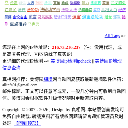
党
报应
台湾
命运
大选
故事
文革
新疆
新疆棉
暴力
李洪志
欺骗
武汉肺炎
法轮功学员
江泽民
法律
法轮功
法轮大法
真相大白
经济
活摘器官
瘟疫
谎言
迫害
迫害法轮功
言论自由
贪污腐败
退党
邪教
酷
舞弊
起诉江泽民
重点推荐
刑
马克思
All Tags
»»
您现在上网的IP地址是：
216.73.216.237
（注：没用代理，或
是高匿名代理、VPN隐藏了真实IP）
更详细的代理IP检测 -->
美博园ip检测ipcheck
||
美博园IP地理
信息查询
真相网推荐：美博园
翻墙
网自动回复获取最新翻墙软件信箱：
allinfa01@gmail.com
邮件标题、正文可以任意写或无，一般几分钟内可收到自动回
信。美博园会根据软件升级情况随时更新索取内容。
Copyright © 2007 - 2026 , Design by 真相网. 本站原创首发均可
免费自由转载. 转载资料若有版权问题请留言通知管理员及时
处理.
【回到顶部】