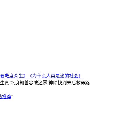
要救度众生》
《为什么人类是迷的社会》
人生真谛,良知善念破迷雾,神助找到末后救命路
墙推荐
”