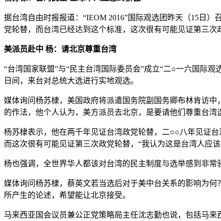
据台湾自由时报报道：“IEOM 2016”国际观选团昨天（
党轮替，而台湾已经达到这个标准，这次很有可能见证第三次
美派员赴中 杨：请北京尊重台湾
“台湾国家联盟”与“民主台湾国际委员会”成立“二○一六国际观
日间，来台对总统大选进行实地观选。
媒体询问杨苏棣，美国政府将派遣国务院副国务卿布林肯访中
的作法，他个人认为，美方派员去北京，是要请他们尊重台湾
杨苏棣表示，他在两千年见证台湾政党轮替，二○○八年见证
而这次很有可能见证第三次政党轮替，“我认为这是台湾人应该
杨也强调，全世界华人都该对台湾的民主制度与选举感到非常
媒体询问杨苏棣，蔡英文若当选后对于美中台关系的影响为何
所产生的论述，希望能让北京接受。
马来西亚国会议员兼公正党策略局主任沈志勤也说，包括马来