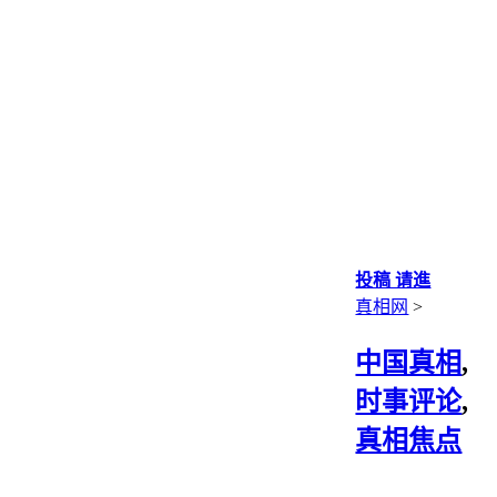
投稿 请進
真相网
>
中国真相
,
时事评论
,
真相焦点