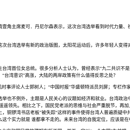
湾壹角主席麦可．丹尼尔森表示，这次台湾选举看到时代力量、
这次台湾选举有新的政治版图，太阳花运动后，许多年轻人变得
生台湾首位女总统。很多分析人士认为，曾经表示“九二共识不是
“台湾意识”高涨，大陆的两岸政策有什么值得反思之处？
矶时事评论人士郭树人；“中国时报”华盛顿特派员刘屏；专栏作
选举也不例外，主题是人民关心的议题如经济和就业。台湾政治
够遥遥领先。相比之下，国民党老派的思维与社会严重脱节，再加
，铜锣湾书店老板”被失踪“这样的事件使得台湾人普遍质疑中共
么这个实力就是 谁都拿不走的。未来台湾的自我定位，应该是在