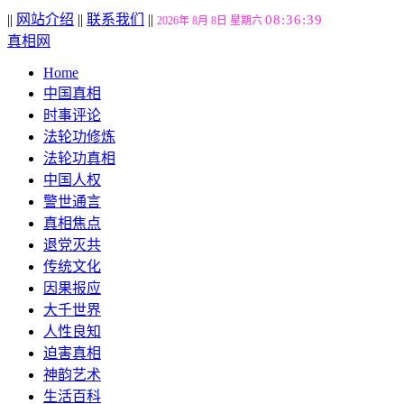
||
网站介绍
||
联系我们
||
08:36:40
2026年 8月 8日 星期六
真相网
Home
中国真相
时事评论
法轮功修炼
法轮功真相
中国人权
警世通言
真相焦点
退党灭共
传统文化
因果报应
大千世界
人性良知
迫害真相
神韵艺术
生活百科