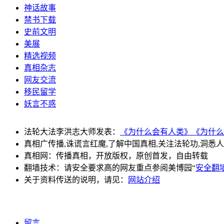
神话故事
禁书下载
史前文明
美展
精选视频
真相杂志
网友交流
移民留学
妖言不惑
法轮大法李洪志大师发表：
《为什么会有人类》
《为什么
真相广传播,诛谎言红魔,了解中国真相,关注法轮功,洞悉
真相网：传播真相，开放版权，原创首发，自由转载
翻墙技术：请安全要求高的网友重点参阅美博园“
安全翻
关于资料传送的说明，请见：
网站介绍
留言