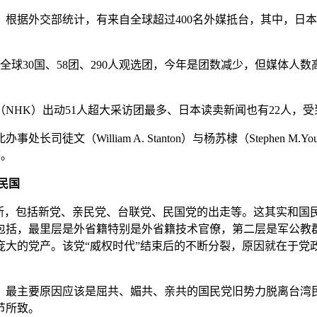
根据外交部统计，有来自全球超过400名外媒抵台，其中，日本更
。
全球30国、58团、290人观选团，今年是团数减少，但媒体人
NHK）出动51人超大采访团最多、日本读卖新闻也有22人，受
（William A. Stanton）与杨苏棣（Stephen M.
等。
民国
不断，包括新党、亲民党、台联党、民国党的出走等。这其实和国
包括，最里层是外省籍特别是外省籍技术官僚，第二层是军公教
庞大的党产。该党“威权时代”结束后的不断分裂，原因就在于党
，最主要原因应该是屈共、媚共、亲共的国民党旧势力脱离台湾
节所致。