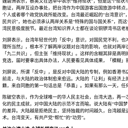
魏碧洲表示，蔡英文在选举中表示“维持现状”，但是这个现状
胞证，两岸互设办事处，把台湾作为中国游客出国旅游中转点
个人或者哪个政党执政所能改变。台湾最近崛起的“台湾意识”
民共识”，她也必须承认两岸关系是“特殊的国与国关系”，而
湾民意极度脱节。最近台湾知识界人士都在谈论铜锣湾书店老
刘屏表示，台湾年轻世代的「反中」意识，对国民党不利，也
理所当然」，根本不了解两岸议题对台湾的影响，也就对两岸
「九二共识」，但主张「维持现状」。这样的含糊其辞是高明
竞选，届时要拿出具体办法，人民要看见具体成果，「模糊」
刘屏说，所谓「反中」，是反对中国大陆的专制，例如香港书
前走，与大陆的政治体制愈来愈远。大陆的「让利」有经济上
籍，来自同胞的第一句话总是「恭喜」。如果有那么一天，任
陈破空表示，作为全球唯一的华人民主社会，台湾大选，再一
化的民主成就，对中国大陆的示范不言而喻。说大陆有“中国梦
的差异。大陆越是拒绝民主，坚持独裁的时间越久，台湾越是
术。台湾变天，有共产党“帮忙”的“功劳”。