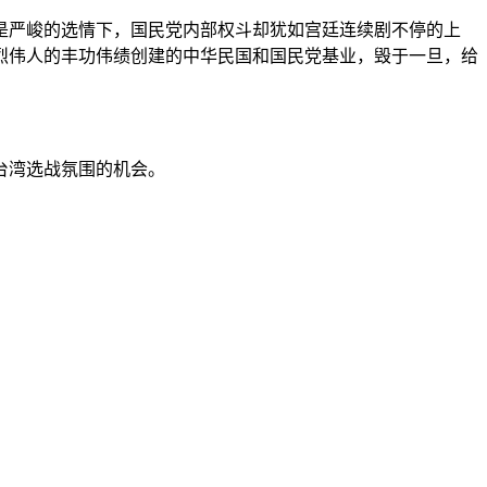
是严峻的选情下，国民党内部权斗却犹如宫廷连续剧不停的上
烈伟人的丰功伟绩创建的中华民国和国民党基业，毁于一旦，给
台湾选战氛围的机会。