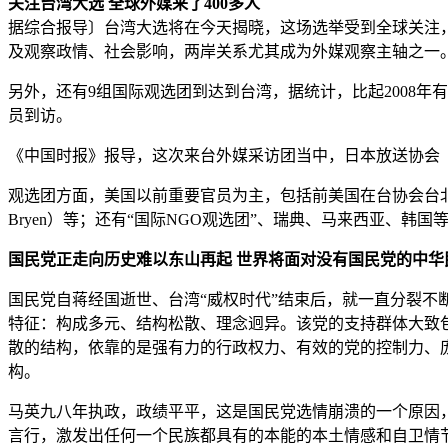
关注台湾大选 全球外媒来了400多人
据综合报导〕台湾大选将在今天揭晓，这场选举受到全球关注，
及观察政情、社会影响，两岸关系尤其成为外媒观察主轴之一
另外，还有9组国际观选团到达到台湾，据统计，比起2008年有
员到访。
《中国时报》报导，这次来台外媒采访团当中，日本放送协会（
观选团方面，美国以前重要官员为主，包括前美国在台协会台北办事处长司徒文
Bryen）等；还有“国际NGO观选团”、瑞典、马来西亚、韩国
国民党正走向历史难以东山再起 世界将面对没有国民党的中华
国民党自蒋经国逝世、台湾“威权时代”结束后，就一直分裂
特征：构成多元、结构松散、理念迥异。该党的支持群体大致
散的结构，依靠的是强有力的行政权力、有效的党的控制力、
构。
马英九八年执政，政绩平平，这是国民党选情崩溃的一个原因
言行，激发出任何一个民族都具有的本能的本土情感和自卫情