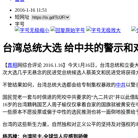
2016-1-16 11:51
短网址
字号
台湾总统大选 给中共的警示和
【
真相
网综合评论 2016.1.16】今天1月16日，台湾总
次大选几乎无悬念的民进党总统候选人蔡英文和民进党将获得
不管结果如何，台湾总统大选都会给专制集权暴政的
中共
以警
国民党老一套与时俱退的死咬中共要求的“九二共识”并以此借
16岁的台湾籍韩国艺人周子瑜仅仅拿着自家的国旗就被黄安在
一些原本不愿投票或偏于中性的选民推测也将一面倒地投票给
台湾的这些新生力量，自然独和对正义公平的坚持及对强权的
杨苏棣：台湾民主-全球华人应感到骄傲