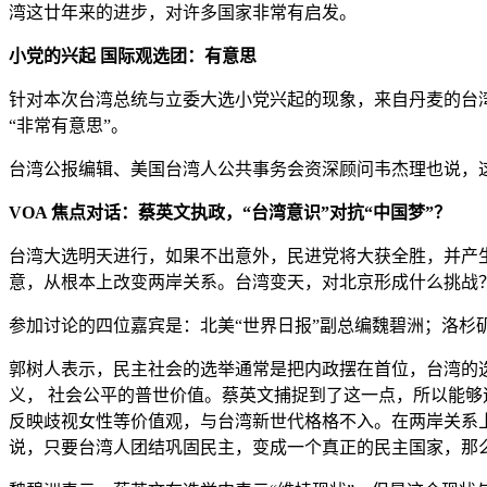
湾这廿年来的进步，对许多国家非常有启发。
小党的兴起 国际观选团：有意思
针对本次台湾总统与立委大选小党兴起的现象，来自丹麦的台
“非常有意思”。
台湾公报编辑、美国台湾人公共事务会资深顾问韦杰理也说，
VOA 焦点对话：蔡英文执政，“台湾意识”对抗“中国梦”？
台湾大选明天进行，如果不出意外，民进党将大获全胜，并产
意，从根本上改变两岸关系。台湾变天，对北京形成什么挑战？
参加讨论的四位嘉宾是：北美“世界日报”副总编魏碧洲；洛杉
郭树人表示，民主社会的选举通常是把内政摆在首位，台湾的
义， 社会公平的普世价值。蔡英文捕捉到了这一点，所以能
反映歧视女性等价值观，与台湾新世代格格不入。在两岸关系上
说，只要台湾人团结巩固民主，变成一个真正的民主国家，那