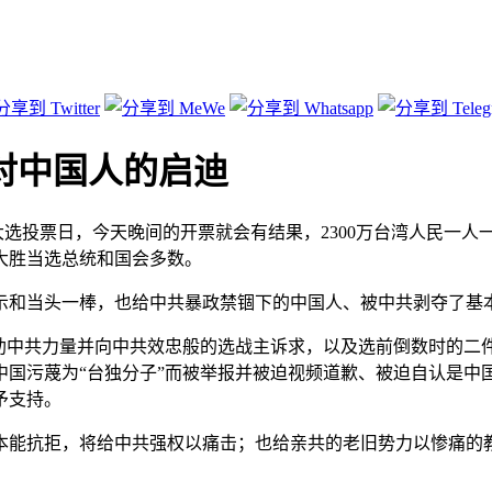
对中国人的启迪
统和立委大选投票日，今天晚间的开票就会有结果，2300万台湾人
大胜当选总统和国会多数。
示和当头一棒，也给中共暴政禁锢下的中国人、被中共剥夺了基
助中共力量并向中共效忠般的选战主诉求，以及选前倒数时的二件
中国污蔑为“台独分子”而被举报并被迫视频道歉、被迫自认是
予支持。
本能抗拒，将给中共强权以痛击；也给亲共的老旧势力以惨痛的