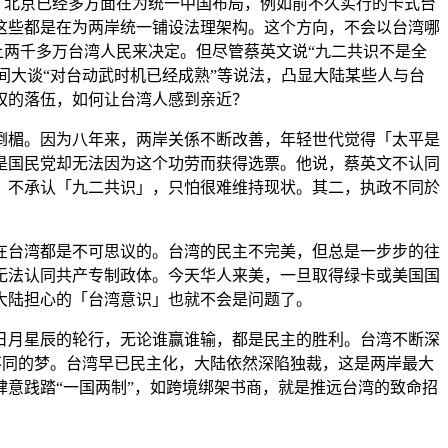
。北京已经多方面在为统一中国布局，例如前不久实行的卡式台
这些都是在为两岸统一铺设法理架构。这个方向，不会以台湾哪
上两千多万台湾人民来决定。但尽管蔡英文说“九二共识不是全
间大谈“对台动武时机已经成熟”等说法，凸显大陆某些人与台
权的落伍，如何让台湾人感到亲近？
倒楣。因为八年来，两岸关係不断改善，年轻世代觉得「太平是
是国民党却无法因为这个功劳而获得选票。他说，蔡英文不认同
；不承认「九二共识」，只怕很难维持现状。其二，执政不同於
在台湾都是不可思议的。台湾的民主不完美，但总是一步步的往
无法认同共产专制政体。今天华人来美，一旦取得绿卡或美国国
大陆担心的「台湾意识」也就不会是问题了。
日月星辰的轮行，无论谁赢谁输，都是民主的胜利。台湾不断深
是不同的梦。台湾早已民主化，大陆依然深陷独裁，这是两岸最大
意践踏“一国两制”，如跨境绑架书商，就是推远台湾的致命招