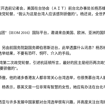
15日）召开选前记者会，美国在台协会（ＡＩＴ）前台北办事处长
政党轮替，“我认为这是台湾人应该感到骄傲的”。杨还说，全世
选团”（IEOM 2016）国际平台，邀请来自美国、欧洲、亚
，另由前国务院副国务卿伯恩斯访台，此举透露什么讯息？杨苏
选举结果，不要有恐吓、恫吓、介入的手段。
台湾第二次政党轮替，引述杭廷顿所言，最好的民主是经历两次政
要骄傲的”。
骄傲，他的诸多香港友人都非常关心台湾选举，也很羡慕台湾人
？杨表示，蔡英文是一位非常有智慧的女性，她应有办法在台北
西亚与许多发展中国家都对台湾选举很有兴趣，并高度关注台湾