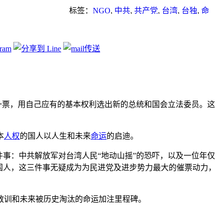
标签：
NGO
,
中共
,
共产党
,
台湾
,
台独
,
命
运
,
经济
,
言论自由
,
谎言
,
重点推荐
民一人一票，用自己应有的基本权利选出新的总统和国会立法委员。这
本
人权
的国人以人生和未来
命运
的启迪。
事：中共解放军对台湾人民“地动山摇”的恐吓，以及一位年仅
中国人，这三件事无疑成为为民进党及进步势力最大的催票动力，
教训和未来被历史淘汰的命运加注里程碑。