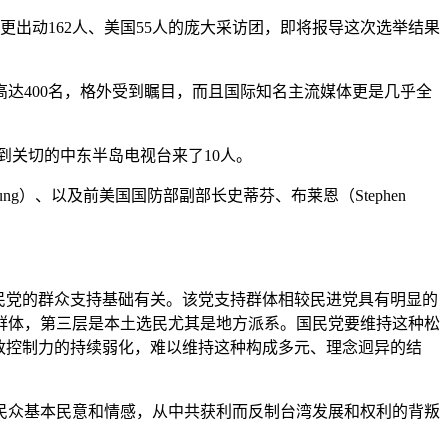
出动162人、美国55人的庞大采访团，即将报导这次选举结果
数高达400名，格外受到瞩目，而且国际知名主流媒体更是几乎全
到关切的中东半岛电视台来了10人。
Young）、以及前美国国防部副部长史蒂芬、布莱恩（Stephen
民党的群众支持基础有关。该党支持群体相较民进党具有明显的
群体，第三层是本土选民尤其是地方派系。国民党要维持这种松
政控制力的持续弱化，难以维持这种构成多元、理念迥异的结
民众基本民意和情感，从中共获利而反制台湾发展和权利的背叛