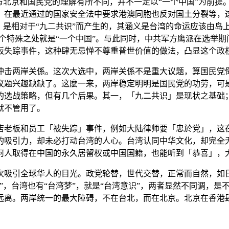
与北京和国民党的理解有所不同，并不一定以“一个中国”为前提
，在最近通过的国家安全法中要求港澳同胞也反对国土分裂等，
，是相对于“九二共识”而产生的，其涵义是台湾的命运应该由岛
这个特殊之处就是“一个中国”。与此同时，中共军方鹰派在选举期
板失踪事件，这种肆无忌惮不尊重普世价值的做法，凸显这个政
冲击两岸关係。这次大选中，两岸关係不是重大议题，算国民党
议题兴趣缺缺了。这麽一来，两岸稳定明明是国民党的功劳，可
的选战策略，但有几个后果。其一，「九二共识」是现状之基础
就不管用了。
店老板和员工「被失踪」事件，例如大陆律师要「忠於党」，这
的吸引力，却未必打动台湾的人心。台湾认同中华文化，却完全
何人取得在中国的永久居留权或中国国籍，也能听到「恭喜」，
次吸引全球华人的目光。政党轮替，世代交替，正常而自然，如
”，台湾也有“台湾梦”，就是“台湾意识”，两者显然不同调，
远离。两岸统一的最大障碍，不在台北，而在北京。北京在香港肆