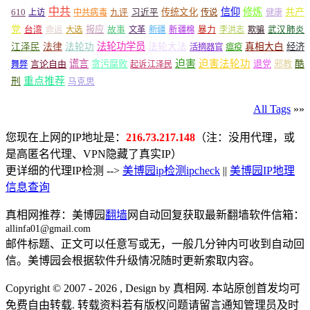
中共
信仰
修炼
610
传统文化
共产
上访
中共病毒
九评
习近平
传说
健康
党
报应
台湾
命运
大选
故事
文革
新疆
新疆棉
暴力
李洪志
欺骗
武汉肺炎
法轮功学员
江泽民
法律
法轮功
法轮大法
真相大白
经济
活摘器官
瘟疫
谎言
迫害
迫害法轮功
言论自由
贪污腐败
退党
邪教
酷
舞弊
起诉江泽民
重点推荐
刑
马克思
All Tags
»»
您现在上网的IP地址是：
216.73.217.148
（注：没用代理，或
是高匿名代理、VPN隐藏了真实IP）
更详细的代理IP检测 -->
美博园ip检测ipcheck
||
美博园IP地理
信息查询
真相网推荐：美博园
翻墙
网自动回复获取最新翻墙软件信箱：
allinfa01@gmail.com
邮件标题、正文可以任意写或无，一般几分钟内可收到自动回
信。美博园会根据软件升级情况随时更新索取内容。
Copyright © 2007 - 2026 , Design by 真相网. 本站原创首发均可
免费自由转载. 转载资料若有版权问题请留言通知管理员及时