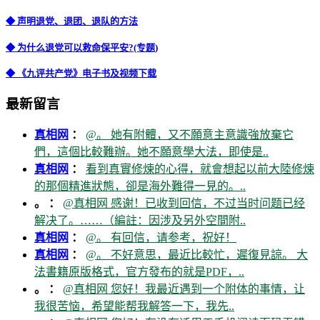
◆ 声明退党、退团、退队的方法
◆ 为什么退党可以救命保平安?(专题)
◆ 《九评共产党》电子书及视频下载
最新留言
真相网
：
@。 她有附體，又不願意主意識強放棄它
們，這個比較難辦。她不願意學大法，即使是..
真相网
：
看到真實修煉的心得，就會想起以前大陸修煉
的那個精進狀態，卻是海外難得一見的。..
。 ：
@真相网 感谢！已收到回信，不过当时问题已经
解决了。……（編註：因涉及另外空間附..
真相网
：
@。 有回信，请参考，祝好！
真相网
：
@。 不好意思，最近比較忙，遲復見諒。 大
法書籍原版格式，官方發布的就是PDF，..
。 ：
@真相网 您好！我最近遇到一个附体的事情，让
我很苦恼，希望能帮我解答一下，我先..