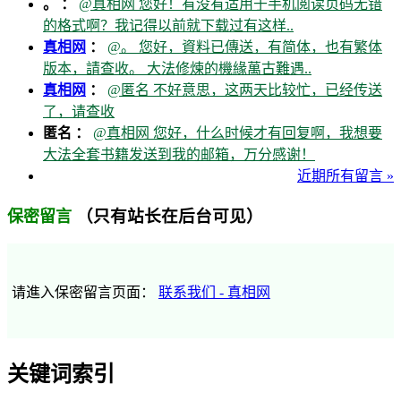
。 ：
@真相网 您好！有没有适用于手机阅读页码无错
的格式啊？我记得以前就下载过有这样..
真相网
：
@。 您好，資料已傳送，有简体，也有繁体
版本，請查收。 大法修煉的機緣萬古難遇..
真相网
：
@匿名 不好意思，这两天比较忙，已经传送
了，请查收
匿名 ：
@真相网 您好，什么时候才有回复啊，我想要
大法全套书籍发送到我的邮箱，万分感谢！
近期所有留言 »
（只有站长在后台可见）
保密留言
请進入保密留言页面：
联系我们 - 真相网
关键词索引