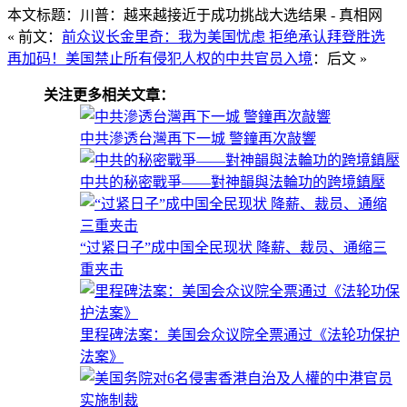
本文标题：川普：越来越接近于成功挑战大选结果 - 真相网
« 前文：
前众议长金里奇：我为美国忧虑 拒绝承认拜登胜选
再加码！美国禁止所有侵犯人权的中共官员入境
：后文 »
关注更多相关文章：
中共滲透台灣再下一城 警鐘再次敲響
中共的秘密戰爭——對神韻與法輪功的跨境鎮壓
“过紧日子”成中国全民现状 降薪、裁员、通缩三
重夹击
里程碑法案：美国会众议院全票通过《法轮功保护
法案》