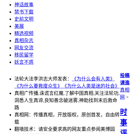
神话故事
禁书下载
史前文明
美展
精选视频
真相杂志
网友交流
移民留学
妖言不惑
投稿
法轮大法李洪志大师发表：
《为什么会有人类》
请進
《为什么要救度众生》
《为什么人类是迷的社会》
真相
真相广传播,诛谎言红魔,了解中国真相,关注法轮功,
网
>
洞悉人生真谛,良知善念破迷雾,神助找到末后救命
路
时
真相网：传播真相，开放版权，原创首发，自由转
事
载
翻墙技术：请安全要求高的网友重点参阅美博园
评