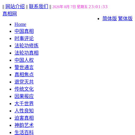
||
网站介绍
||
联系我们
||
23:01:34
2026年 8月 7日 星期五
真相网
简体版
繁体版
Home
中国真相
时事评论
法轮功修炼
法轮功真相
中国人权
警世通言
真相焦点
退党灭共
传统文化
因果报应
大千世界
人性良知
迫害真相
神韵艺术
生活百科