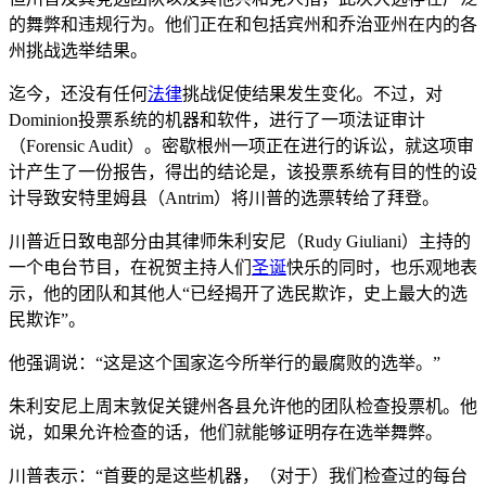
的舞弊和违规行为。他们正在和包括宾州和乔治亚州在内的各
州挑战选举结果。
迄今，还没有任何
法律
挑战促使结果发生变化。不过，对
Dominion投票系统的机器和软件，进行了一项法证审计
（Forensic Audit）。密歇根州一项正在进行的诉讼，就这项审
计产生了一份报告，得出的结论是，该投票系统有目的性的设
计导致安特里姆县（Antrim）将川普的选票转给了拜登。
川普近日致电部分由其律师朱利安尼（Rudy Giuliani）主持的
一个电台节目，在祝贺主持人们
圣诞
快乐的同时，也乐观地表
示，他的团队和其他人“已经揭开了选民欺诈，史上最大的选
民欺诈”。
他强调说：“这是这个国家迄今所举行的最腐败的选举。”
朱利安尼上周末敦促关键州各县允许他的团队检查投票机。他
说，如果允许检查的话，他们就能够证明存在选举舞弊。
川普表示：“首要的是这些机器，（对于）我们检查过的每台