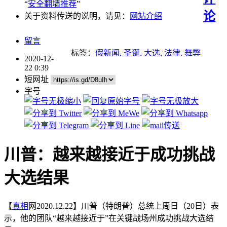
“
安全翻墙推荐
”
论
关于资料传送的说明，请见：
网站介绍
留言
标签：
假新闻
,
圣诞
,
大选
,
法律
,
舞弊
2020-12-
22 0:39
短网址
字号
川普：越来越接近于成功挑战
大选结果
【
真相
网2020.12.22】川普（特朗普）总统上周日（20日）表
示，他的团队“越来越接近于”在关键战场州成功挑战大选结