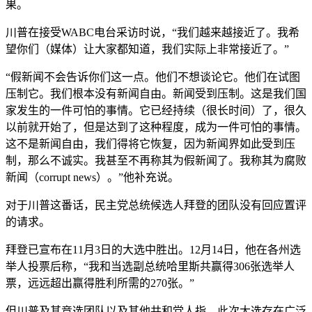
果。
川普在接受WABC电台采访时说，“我们越来越接近了。我希
望你们（媒体）让大家都知道，我们实际上非常接近了。”
“假新闻不会告诉你们这一点。他们不想谈论它。他们在试图
压制它。我们根本没有新闻自由。新闻受到压制。这是我们国
家发生的一件可怕的事情。它已经持续（很长时间）了，很久
以前就开始了，但是达到了这种程度，成为一件可怕的事情。
这不是新闻自由，我们得将它恢复，因为新闻界如此受到压
制，那么不诚实。我甚至不再称其为假新闻了。我称其为腐败
新闻（corrupt news）。”他补充说。
对于川普这番话，民主党总统候选人拜登的团队没有回应置评
的请求。
拜登已宣布在11月3日的大选中胜出。12月14日，他在各州选
举人投票后称，“我和当选副总统哈里斯共赢得306张选举人
票，远远超出赢得胜利所需的270张。”
但川普及其竞选团队以及其他共和党人指，此次大选存在广泛