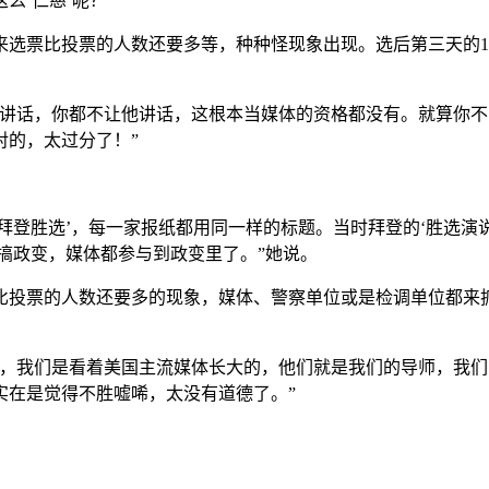
‘仁慈’呢？”
选票比投票的人数还要多等，种种怪现象出现。选后第三天的11
统讲话，你都不让他讲话，这根本当媒体的资格都没有。就算你
对的，太过分了！”
选’，每一家报纸都用同一样的标题。当时拜登的‘胜选演说’还说‘It’
搞政变，媒体都参与到政变里了。”她说。
比投票的人数还要多的现象，媒体、警察单位或是检调单位都来
，我们是看着美国主流媒体长大的，他们就是我们的导师，我们
实在是觉得不胜嘘唏，太没有道德了。”