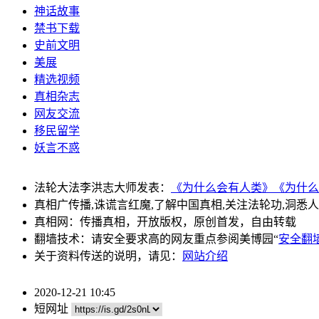
神话故事
禁书下载
史前文明
美展
精选视频
真相杂志
网友交流
移民留学
妖言不惑
法轮大法李洪志大师发表：
《为什么会有人类》
《为什么
真相广传播,诛谎言红魔,了解中国真相,关注法轮功,洞悉
真相网：传播真相，开放版权，原创首发，自由转载
翻墙技术：请安全要求高的网友重点参阅美博园“
安全翻
关于资料传送的说明，请见：
网站介绍
2020-12-21 10:45
短网址