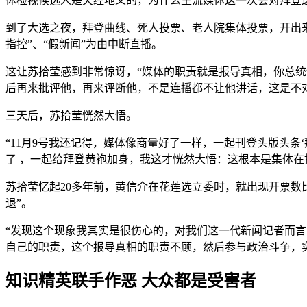
体检视候选人是天经地义的，为什么主流媒体这一次会对拜登这么
到了大选之夜，拜登曲线、死人投票、老人院集体投票，开出来
指控”、“假新闻”为由中断直播。
这让苏拾莹感到非常惊讶，“媒体的职责就是报导真相，你总
后再来批评他，再来评断他，不是连播都不让他讲话，这是不
三天后，苏拾莹恍然大悟。
“11月9号我还记得，媒体像商量好了一样，一起刊登头版头条‘拜登胜
了 ，一起给拜登黄袍加身，我这才恍然大悟：这根本是集体在
苏拾莹忆起20多年前，黄信介在花莲选立委时，就出现开票数
退”。
“发现这个现象我其实是很伤心的，对我们这一代新闻记者而言
自己的职责，这个报导真相的职责不顾，然后参与政治斗争，
知识精英联手作恶 大众都是受害者