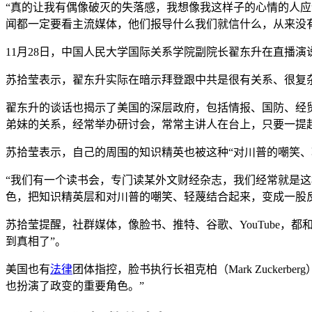
“真的让我有偶像破灭的失落感，我想像我这样子的心情的人应
闻都一定要看主流媒体，他们报导什么我们就信什么，从来没
11月28日，中国人民大学国际关系学院副院长翟东升在直播
苏拾莹表示，翟东升实际在暗示拜登跟中共是很有关系、很复杂
翟东升的谈话也揭示了美国的深层政府，包括情报、国防、经
弟妹的关系，经常举办研讨会，常常主讲人在台上，只要一提
苏拾莹表示，自己的周围的知识精英也被这种“对川普的嘲笑、
“我们有一个读书会，专门读某外文财经杂志，我们经常就是这
色，把知识精英层和对川普的嘲笑、轻蔑结合起来，变成一股
苏拾莹提醒，社群媒体，像脸书、推特、谷歌、YouTube
到真相了”。
美国也有
法律
团体指控，脸书执行长祖克柏（Mark Zucke
也扮演了政变的重要角色。”