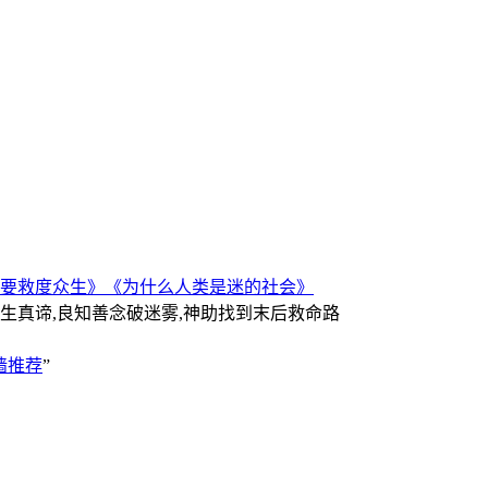
要救度众生》
《为什么人类是迷的社会》
人生真谛,良知善念破迷雾,神助找到末后救命路
墙推荐
”