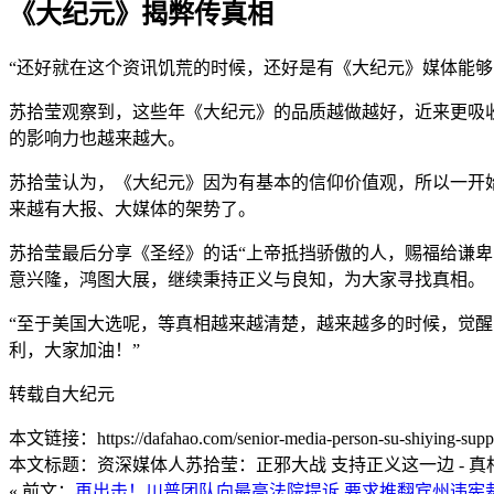
《大纪元》揭弊传真相
“还好就在这个资讯饥荒的时候，还好是有《大纪元》媒体能够
苏拾莹观察到，这些年《大纪元》的品质越做越好，近来更吸
的影响力也越来越大。
苏拾莹认为，《大纪元》因为有基本的信仰价值观，所以一开
来越有大报、大媒体的架势了。
苏拾莹最后分享《圣经》的话“上帝抵挡骄傲的人，赐福给谦
意兴隆，鸿图大展，继续秉持正义与良知，为大家寻找真相。
“至于美国大选呢，等真相越来越清楚，越来越多的时候，觉醒
利，大家加油！”
转载自大纪元
本文链接：https://dafahao.com/senior-media-person-su-shiying-suppor
本文标题：资深媒体人苏拾莹：正邪大战 支持正义这一边 - 真
« 前文：
再出击！川普团队向最高法院提诉 要求推翻宾州违宪