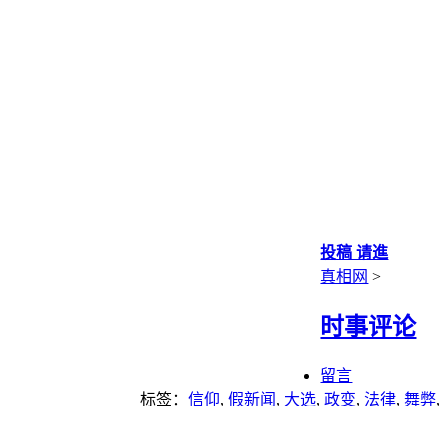
投稿 请進
真相网
>
时事评论
留言
标签：
信仰
,
假新闻
,
大选
,
政变
,
法律
,
舞弊
,
道德