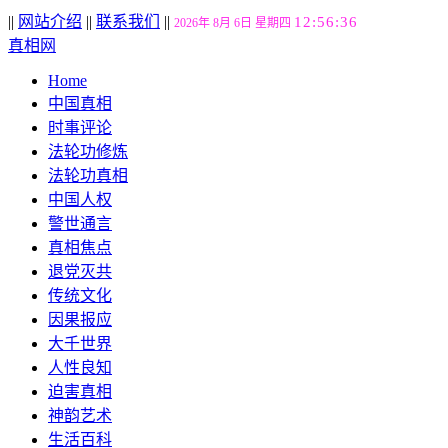
||
网站介绍
||
联系我们
||
12:56:37
2026年 8月 6日 星期四
真相网
Home
中国真相
时事评论
法轮功修炼
法轮功真相
中国人权
警世通言
真相焦点
退党灭共
传统文化
因果报应
大千世界
人性良知
迫害真相
神韵艺术
生活百科