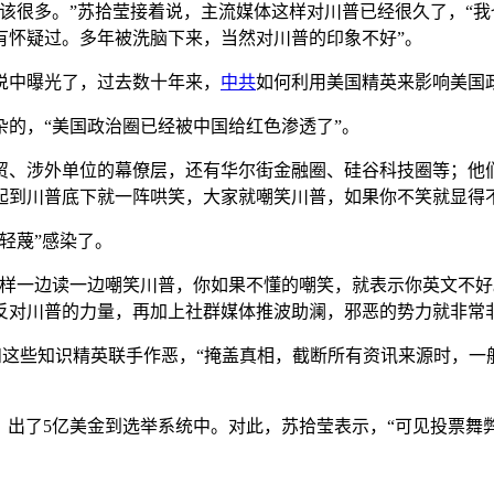
该很多。”苏拾莹接着说，主流媒体这样对川普已经很久了，“
有怀疑过。多年被洗脑下来，当然对川普的印象不好”。
演说中曝光了，过去数十年来，
中共
如何利用美国精英来影响美国
的，“美国政治圈已经被中国给红色渗透了”。
贸、涉外单位的幕僚层，还有华尔街金融圈、硅谷科技圈等；他
起到川普底下就一阵哄笑，大家就嘲笑川普，如果你不笑就显得
轻蔑”感染了。
样一边读一边嘲笑川普，你如果不懂的嘲笑，就表示你英文不好
反对川普的力量，再加上社群媒体推波助澜，邪恶的势力就非常
，都和这些知识精英联手作恶，“掩盖真相，截断所有资讯来源时，
rberg）出了5亿美金到选举系统中。对此，苏拾莹表示，“可见