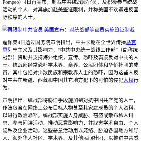
Pompeo）4日再宣布，制裁中共统战部官员，及积极参与统战
活动的个人，对其施加赴美签证限制，并称美国不欢迎违反国
际秩序的人士。
蓬佩奥4日透过国务院声明指出，中共长期在全世界传播
马克
思
列宁主义及其影响力，“中共中央统一战线工作部”（简称统
战部）资助并支持海外组织，宣传、恐吓及霸凌反对中共的人
士。统战部经常恐吓学术界、商界、公民团体和华侨社团的成
员，其中包括对少数民族和宗教界人士的恐吓，因为这些人反
对中共在新疆、西藏和中国其它地方犯下的可怕的侵犯
人权
行
为。
声明指出：统战部将胁迫手段施加到对抗中国共产党的人士，
作法包含在网络上公布目标人物甚至其家庭成员的个人资料，
以进行政治恐吓。统战部实施人身威胁、窃盗或散布私人讯
息、参与间谍活动、推动恶意影响力，并戕害学术自由、个人
隐私及企业活动。这些恶意活动用以笼络、胁迫各国地方领导
人、海外华人社区、学术界、及其他民间社团，以推进中共威