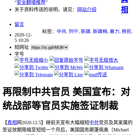
“
安全翻墙推荐
”
相
关于资料传送的说明，请见：
网站介绍
留言
标签：
中共
,
列宁
,
新疆
,
新疆棉
,
暴力
,
移民
,
2020-12-
言论自由
,
重点推荐
,
马克思
5 10:26
短网址
字号
再限制中共官员 美国宣布：对
统战部等官员实施签证制裁
【
真相
网2020.12.5】继前天宣布大幅缩短
中共
党员及其家属的
签证效期限缩至短短一个月后，美国国务卿蓬佩奥（Michael