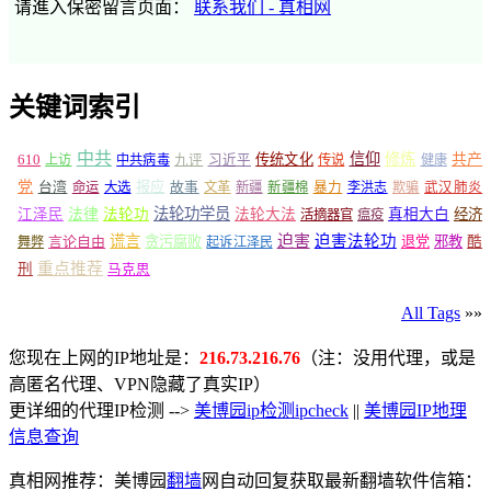
请進入保密留言页面：
联系我们 - 真相网
关键词索引
中共
信仰
修炼
610
传统文化
共产
上访
中共病毒
九评
习近平
传说
健康
党
报应
台湾
命运
大选
故事
文革
新疆
新疆棉
暴力
李洪志
欺骗
武汉肺炎
法轮功学员
江泽民
法律
法轮功
法轮大法
真相大白
经济
活摘器官
瘟疫
谎言
迫害
迫害法轮功
言论自由
贪污腐败
退党
邪教
酷
舞弊
起诉江泽民
重点推荐
刑
马克思
All Tags
»»
您现在上网的IP地址是：
216.73.216.76
（注：没用代理，或是
高匿名代理、VPN隐藏了真实IP）
更详细的代理IP检测 -->
美博园ip检测ipcheck
||
美博园IP地理
信息查询
真相网推荐：美博园
翻墙
网自动回复获取最新翻墙软件信箱：