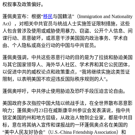
权叙事及政策偏好。
蓬佩奥宣布：根据“
移民
与国籍法”（Immigration and Nationality
Act），对相关中共官员与统战人士实施签证限制措施，这些
人包含曾涉及使用或威胁使用暴力、窃盗、公开个人信息、间
谍行动、恶意破坏，或恶意干涉美国国内政治事务、学术自
由、个人隐私或商业行动的中国与中共官员。
蓬佩奥强调，中共这些恶意行动的目的是为了拉拢和胁迫美国
与其它国家领导人、海外华人社区、学术界和其它公民团体，
以促进中共的威权论点和政策重点，“我将继续实施这类签证
限制，以表明美国不欢迎违反国际秩序规则的人”。
蓬佩奥呼吁，中共停止使用胁迫及恐吓手段压迫言论自由。
美国政府多次指控中国大陆以统战手法，在全世界散布恶意影
响力；蓬佩奥9月23日在威斯康辛州参议会发表演说，指中共
锁定美国的州和地方层级，从政治人物到企业家，都是中共目
标，意在将其纳入宣传和谍报战的一环蓬佩奥点名在美国的
“美中人民友好协会”（U.S.-China Friendship Association）和