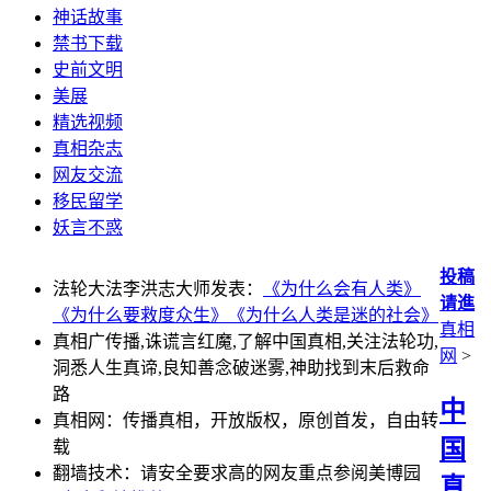
神话故事
禁书下载
史前文明
美展
精选视频
真相杂志
网友交流
移民留学
妖言不惑
投稿
法轮大法李洪志大师发表：
《为什么会有人类》
请進
《为什么要救度众生》
《为什么人类是迷的社会》
真相
真相广传播,诛谎言红魔,了解中国真相,关注法轮功,
网
>
洞悉人生真谛,良知善念破迷雾,神助找到末后救命
路
中
真相网：传播真相，开放版权，原创首发，自由转
国
载
翻墙技术：请安全要求高的网友重点参阅美博园
真