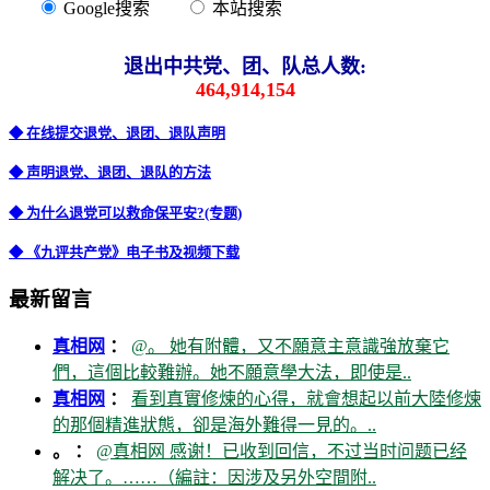
Google搜索
本站搜索
退出中共党、团、队总人数:
464,914,154
◆ 在线提交退党、退团、退队声明
◆ 声明退党、退团、退队的方法
◆ 为什么退党可以救命保平安?(专题)
◆ 《九评共产党》电子书及视频下载
最新留言
真相网
：
@。 她有附體，又不願意主意識強放棄它
們，這個比較難辦。她不願意學大法，即使是..
真相网
：
看到真實修煉的心得，就會想起以前大陸修煉
的那個精進狀態，卻是海外難得一見的。..
。 ：
@真相网 感谢！已收到回信，不过当时问题已经
解决了。……（編註：因涉及另外空間附..