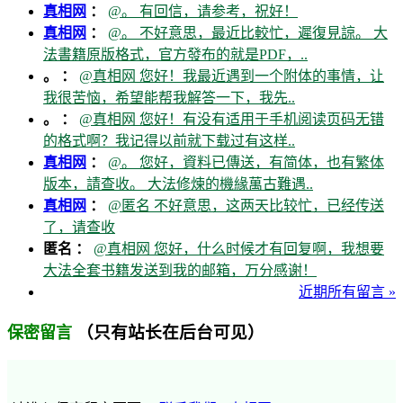
真相网
：
@。 有回信，请参考，祝好！
真相网
：
@。 不好意思，最近比較忙，遲復見諒。 大
法書籍原版格式，官方發布的就是PDF，..
。 ：
@真相网 您好！我最近遇到一个附体的事情，让
我很苦恼，希望能帮我解答一下，我先..
。 ：
@真相网 您好！有没有适用于手机阅读页码无错
的格式啊？我记得以前就下载过有这样..
真相网
：
@。 您好，資料已傳送，有简体，也有繁体
版本，請查收。 大法修煉的機緣萬古難遇..
真相网
：
@匿名 不好意思，这两天比较忙，已经传送
了，请查收
匿名 ：
@真相网 您好，什么时候才有回复啊，我想要
大法全套书籍发送到我的邮箱，万分感谢！
近期所有留言 »
（只有站长在后台可见）
保密留言