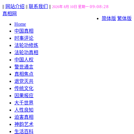
||
网站介绍
||
联系我们
||
09:08:29
2026年 8月 10日 星期一
真相网
简体版
繁体版
Home
中国真相
时事评论
法轮功修炼
法轮功真相
中国人权
警世通言
真相焦点
退党灭共
传统文化
因果报应
大千世界
人性良知
迫害真相
神韵艺术
生活百科