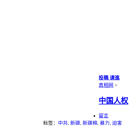
投稿 请進
真相网
>
中国人权
留言
标签：
中共
,
新疆
,
新疆棉
,
暴力
,
迫害