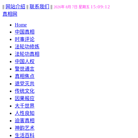
||
网站介绍
||
联系我们
||
15:09:13
2026年 8月 7日 星期五
真相网
Home
中国真相
时事评论
法轮功修炼
法轮功真相
中国人权
警世通言
真相焦点
退党灭共
传统文化
因果报应
大千世界
人性良知
迫害真相
神韵艺术
生活百科