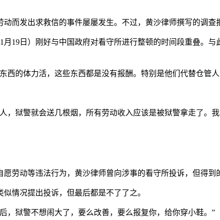
劳动而发出求救信的事件屡屡发生。不过，黄沙律师撰写的调查
19年11月19日）刚好与中国政府对看守所进行整顿的时间段重叠
搬东西的体力活，这些东西都是没有报酬。特别是他们代替仓管人
的人，狱警就会送几根烟，所有劳动收入应该是被狱警拿走了。
自愿劳动等违法行为，黄沙律师曾向涉事的看守所投诉，但得到
类似情况提出投诉，但最后都是不了了之。
后，狱警不想闹大了，要么改善，要么报复你，给你穿小鞋。”