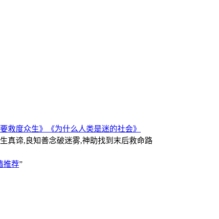
要救度众生》
《为什么人类是迷的社会》
人生真谛,良知善念破迷雾,神助找到末后救命路
墙推荐
”