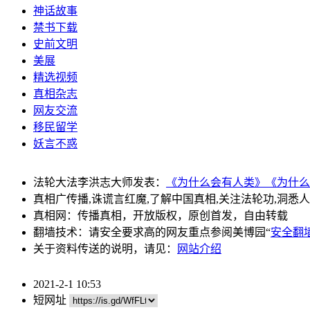
神话故事
禁书下载
史前文明
美展
精选视频
真相杂志
网友交流
移民留学
妖言不惑
法轮大法李洪志大师发表：
《为什么会有人类》
《为什么
真相广传播,诛谎言红魔,了解中国真相,关注法轮功,洞悉
真相网：传播真相，开放版权，原创首发，自由转载
翻墙技术：请安全要求高的网友重点参阅美博园“
安全翻
关于资料传送的说明，请见：
网站介绍
2021-2-1 10:53
短网址