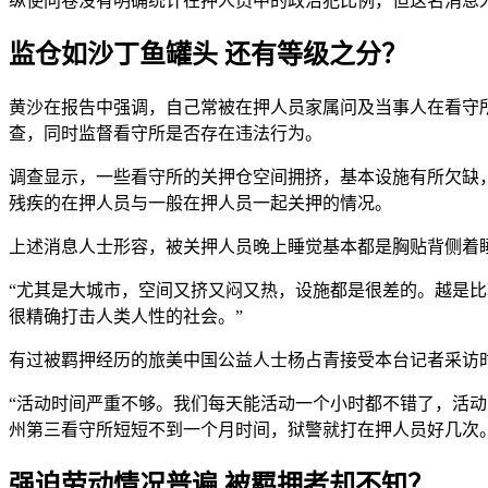
纵使问卷没有明确统计在押人员中的政治犯比例，但这名消息
监仓如沙丁鱼罐头 还有等级之分？
黄沙在报告中强调，自己常被在押人员家属问及当事人在看守
查，同时监督看守所是否存在违法行为。
调查显示，一些看守所的关押仓空间拥挤，基本设施有所欠缺
残疾的在押人员与一般在押人员一起关押的情况。
上述消息人士形容，被关押人员晚上睡觉基本都是胸贴背侧着
“尤其是大城市，空间又挤又闷又热，设施都是很差的。越是
很精确打击人类人性的社会。”
有过被羁押经历的旅美中国公益人士杨占青接受本台记者采访
“活动时间严重不够。我们每天能活动一个小时都不错了，活
州第三看守所短短不到一个月时间，狱警就打在押人员好几次。
强迫劳动情况普遍 被羁押者却不知？