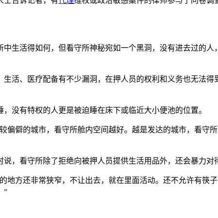
人士告诉记者，有
代理
维权或政治敏感案件的律师参与了问卷调
所中生活得如何，但看守所神秘宛如一个黑洞，没有进去过的人
，生活、医疗配备有不少漏洞，在押人员的权利和义务也无法得
睡，没有特权的人更是被迫睡在床下或临近大小便池的位置。
比较偏僻的城市，看守所舱内空间越好。越是发达的城市，看守
时说，看守所除了拒绝向被押人员提供生活用品外，还会暴力对
动的地方还非常狭窄，不让出去，就在里面活动。还不允许有筷
”