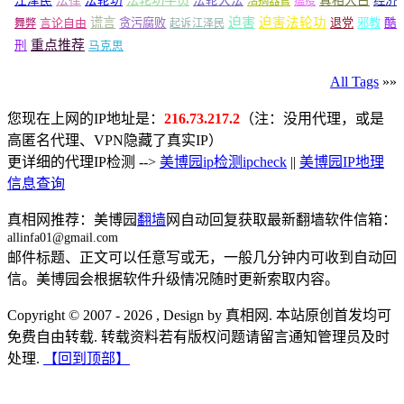
法轮功学员
江泽民
法律
法轮功
法轮大法
真相大白
经济
活摘器官
瘟疫
谎言
迫害
迫害法轮功
言论自由
贪污腐败
退党
邪教
酷
舞弊
起诉江泽民
重点推荐
刑
马克思
All Tags
»»
您现在上网的IP地址是：
216.73.217.2
（注：没用代理，或是
高匿名代理、VPN隐藏了真实IP）
更详细的代理IP检测 -->
美博园ip检测ipcheck
||
美博园IP地理
信息查询
真相网推荐：美博园
翻墙
网自动回复获取最新翻墙软件信箱：
allinfa01@gmail.com
邮件标题、正文可以任意写或无，一般几分钟内可收到自动回
信。美博园会根据软件升级情况随时更新索取内容。
Copyright © 2007 - 2026 , Design by 真相网. 本站原创首发均可
免费自由转载. 转载资料若有版权问题请留言通知管理员及时
处理.
【回到顶部】