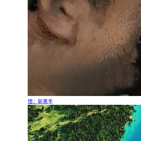
悟：斩黑手