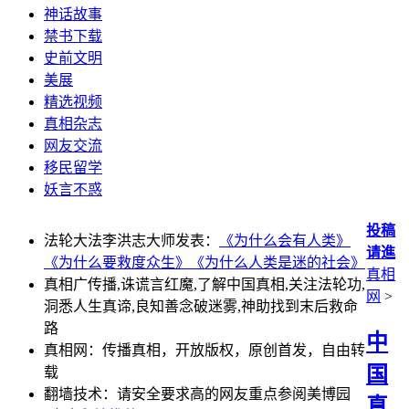
神话故事
禁书下载
史前文明
美展
精选视频
真相杂志
网友交流
移民留学
妖言不惑
投稿
法轮大法李洪志大师发表：
《为什么会有人类》
请進
《为什么要救度众生》
《为什么人类是迷的社会》
真相
真相广传播,诛谎言红魔,了解中国真相,关注法轮功,
网
>
洞悉人生真谛,良知善念破迷雾,神助找到末后救命
路
中
真相网：传播真相，开放版权，原创首发，自由转
国
载
翻墙技术：请安全要求高的网友重点参阅美博园
真