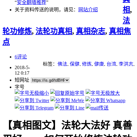
“
安全翻墙推荐
”
相
,
关于资料传送的说明，请见：
网站介绍
法
轮功修炼
,
法轮功真相
,
真相杂志
,
真相焦
点
6评论
标签：
佛法
,
保健
,
修炼
,
健康
,
台湾
,
李洪志
,
2018-5-
正法
,
法轮功
,
法轮功学员
,
法轮大法
,
法轮
12 0:17
大法日
,
重点推荐
短网址
字号
【真相图文】法轮大法好 真善