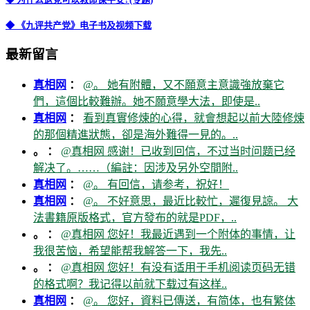
◆ 《九评共产党》电子书及视频下载
最新留言
真相网
：
@。 她有附體，又不願意主意識強放棄它
們，這個比較難辦。她不願意學大法，即使是..
真相网
：
看到真實修煉的心得，就會想起以前大陸修煉
的那個精進狀態，卻是海外難得一見的。..
。 ：
@真相网 感谢！已收到回信，不过当时问题已经
解决了。……（編註：因涉及另外空間附..
真相网
：
@。 有回信，请参考，祝好！
真相网
：
@。 不好意思，最近比較忙，遲復見諒。 大
法書籍原版格式，官方發布的就是PDF，..
。 ：
@真相网 您好！我最近遇到一个附体的事情，让
我很苦恼，希望能帮我解答一下，我先..
。 ：
@真相网 您好！有没有适用于手机阅读页码无错
的格式啊？我记得以前就下载过有这样..
真相网
：
@。 您好，資料已傳送，有简体，也有繁体