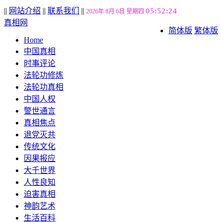
||
网站介绍
||
联系我们
||
05:52:26
2026年 8月 6日 星期四
真相网
简体版
繁体版
Home
中国真相
时事评论
法轮功修炼
法轮功真相
中国人权
警世通言
真相焦点
退党灭共
传统文化
因果报应
大千世界
人性良知
迫害真相
神韵艺术
生活百科