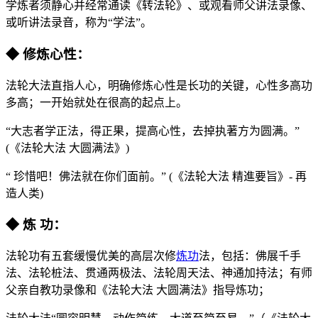
学炼者须静心并经常通读《转法轮》、或观看师父讲法录像、
或听讲法录音，称为“学法”。
◆ 修炼心性：
法轮大法直指人心，明确修炼心性是长功的关键，心性多高功
多高；一开始就处在很高的起点上。
“大志者学正法，得正果，提高心性，去掉执著方为圆满。”
(《法轮大法 大圆满法》)
“ 珍惜吧！佛法就在你们面前。” (《法轮大法 精進要旨》- 再
造人类)
◆ 炼 功：
法轮功有五套缓慢优美的高层次修
炼功
法，包括：佛展千手
法、法轮桩法、贯通两极法、法轮周天法、神通加持法；有师
父亲自教功录像和《法轮大法 大圆满法》指导炼功；