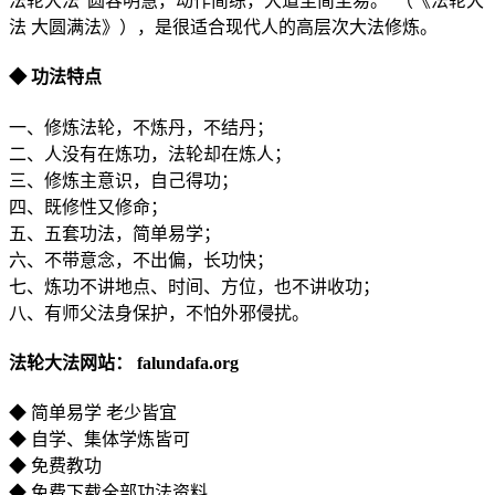
法轮大法“圆容明慧，动作简练，大道至简至易。”（《法轮大
法 大圆满法》），是很适合现代人的高层次大法修炼。
◆ 功法特点
一、修炼法轮，不炼丹，不结丹；
二、人没有在炼功，法轮却在炼人；
三、修炼主意识，自己得功；
四、既修性又修命；
五、五套功法，简单易学；
六、不带意念，不出偏，长功快；
七、炼功不讲地点、时间、方位，也不讲收功；
八、有师父法身保护，不怕外邪侵扰。
法轮大法网站： falundafa.org
◆ 简单易学 老少皆宜
◆ 自学、集体学炼皆可
◆ 免费教功
◆ 免费下载全部功法资料