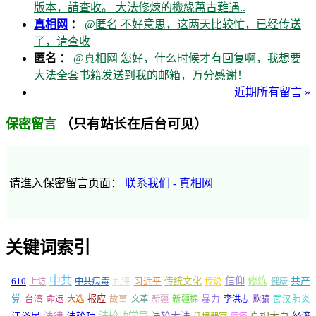
版本，請查收。 大法修煉的機緣萬古難遇..
真相网
：
@匿名 不好意思，这两天比较忙，已经传送
了，请查收
匿名 ：
@真相网 您好，什么时候才有回复啊，我想要
大法全套书籍发送到我的邮箱，万分感谢！
近期所有留言 »
（只有站长在后台可见）
保密留言
请進入保密留言页面：
联系我们 - 真相网
关键词索引
中共
信仰
修炼
610
传统文化
共产
上访
中共病毒
九评
习近平
传说
健康
党
报应
台湾
命运
大选
故事
文革
新疆
新疆棉
暴力
李洪志
欺骗
武汉肺炎