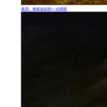
朱同：修炼如初的一点感悟