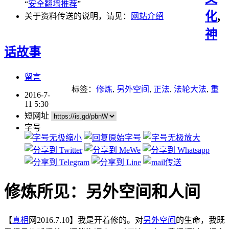
“
安全翻墙推荐
”
化
,
关于资料传送的说明，请见：
网站介绍
神
话故事
留言
标签：
修炼
,
另外空间
,
正法
,
法轮大法
,
重
2016-7-
点推荐
11 5:30
短网址
字号
修炼所见：另外空间和人间
【
真相
网2016.7.10】我是开着修的。对
另外空间
的生命，我既