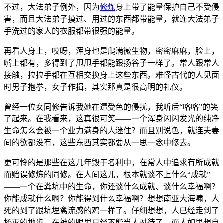
不过，大法弟子例外，因为
修炼
身上带了能量保护自己不受侵
害，而且大法弟子摸过、用过的东西都带能量，就连大法弟子
手洗过的家人的衣服都带很强的能量。
再看人身上，哎呀，浑身也是爬满微生物，密密麻麻，脸上，
嘴上都有，多得到了甩甩手都能跟扬谷子一样了。常人跟常人
接触，拉拉手都在互相交换身上这些东西。难怪古代的人见面
时男子抱拳，女子作揖，其实那真是很高明的礼仪。
曾经一位女同修告诉我她在遭受色的侵扰，我听后“咯咯”的笑
了起来。在我看来，这真很可笑——一个浑身闪闪发光的纯净
生命怎么会被一个业力满身的人迷住？而且别说色，就连夫妻
间的欲都没有，这些东西其实都要从一思一念中修去。
更可怜的是那些在这几年毁于名利中，在常人中追求有所成就
而贻误修炼的同修。在人间这儿，根本就谈不上什么“成就”
——一个在粪坑中的生命，你还谈什么成就、谈什么幸福啊？
你能成就什么啊？你能得到什么幸福啊？想想南亚大海啸，人
死的到了跟坑埋禽流感的鸡一样了。仔细想想，人已经走到了
坏灭的地步，在神的眼里已经不能当人对待了。而人如果想自