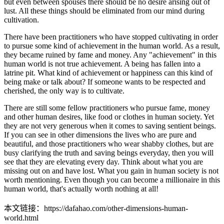
but even between spouses there should be no desire arising out of
lust. All these things should be eliminated from our mind during
cultivation.
There have been practitioners who have stopped cultivating in order
to pursue some kind of achievement in the human world. As a result,
they became ruined by fame and money. Any "achievement" in this
human world is not true achievement. A being has fallen into a
latrine pit. What kind of achievement or happiness can this kind of
being make or talk about? If someone wants to be respected and
cherished, the only way is to cultivate.
There are still some fellow practitioners who pursue fame, money
and other human desires, like food or clothes in human society. Yet
they are not very generous when it comes to saving sentient beings.
If you can see in other dimensions the lives who are pure and
beautiful, and those practitioners who wear shabby clothes, but are
busy clarifying the truth and saving beings everyday, then you will
see that they are elevating every day. Think about what you are
missing out on and have lost. What you gain in human society is not
worth mentioning. Even though you can become a millionaire in this
human world, that's actually worth nothing at all!
本文链接：https://dafahao.com/other-dimensions-human-
world.html