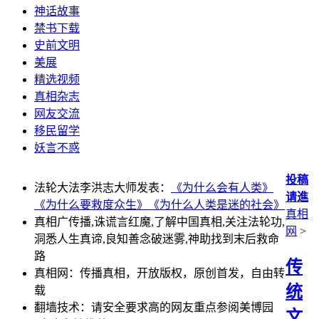
神话故事
禁书下载
史前文明
美展
精选视频
真相杂志
网友交流
移民留学
妖言不惑
投稿
法轮大法李洪志大师发表：
《为什么会有人类》
请進
《为什么要救度众生》
《为什么人类是迷的社会》
真相
真相广传播,诛谎言红魔,了解中国真相,关注法轮功,
网
>
洞悉人生真谛,良知善念破迷雾,神助找到末后救命
路
传
真相网：传播真相，开放版权，原创首发，自由转
统
载
翻墙技术：请安全要求高的网友重点参阅美博园
文