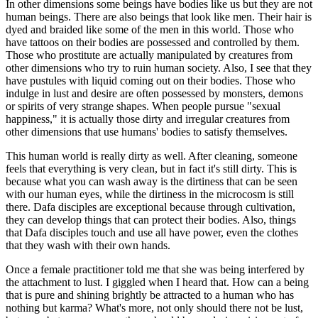
In other dimensions some beings have bodies like us but they are not
human beings. There are also beings that look like men. Their hair is
dyed and braided like some of the men in this world. Those who
have tattoos on their bodies are possessed and controlled by them.
Those who prostitute are actually manipulated by creatures from
other dimensions who try to ruin human society. Also, I see that they
have pustules with liquid coming out on their bodies. Those who
indulge in lust and desire are often possessed by monsters, demons
or spirits of very strange shapes. When people pursue "sexual
happiness," it is actually those dirty and irregular creatures from
other dimensions that use humans' bodies to satisfy themselves.
This human world is really dirty as well. After cleaning, someone
feels that everything is very clean, but in fact it's still dirty. This is
because what you can wash away is the dirtiness that can be seen
with our human eyes, while the dirtiness in the microcosm is still
there. Dafa disciples are exceptional because through cultivation,
they can develop things that can protect their bodies. Also, things
that Dafa disciples touch and use all have power, even the clothes
that they wash with their own hands.
Once a female practitioner told me that she was being interfered by
the attachment to lust. I giggled when I heard that. How can a being
that is pure and shining brightly be attracted to a human who has
nothing but karma? What's more, not only should there not be lust,