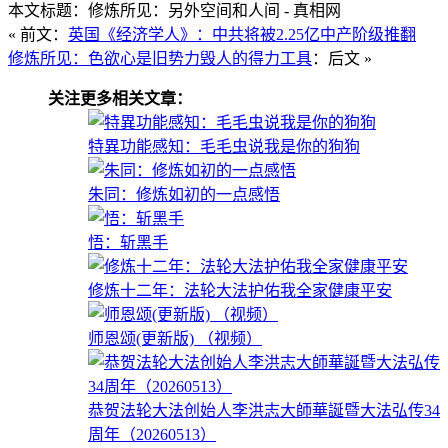
本文标题：修炼所见：另外空间和人间 - 真相网
« 前文：
英国《经济学人》：中共将被2.25亿中产阶级推翻
修炼所见：色欲心是旧势力毁人的得力工具
：后文 »
关注更多相关文章：
特異功能感知：毛毛虫说我是你的狗狗
朱同：修炼如初的一点感悟
悟：斩黑手
修炼十二年：法轮大法护佑我全家健康平安
师恩颂(更新版) （视频）
恭贺法轮大法创始人李洪志大師華誕暨大法弘传34
周年（20260513）