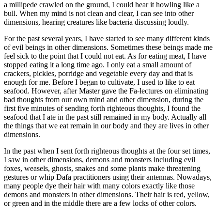
a millipede crawled on the ground, I could hear it howling like a
bull. When my mind is not clean and clear, I can see into other
dimensions, hearing creatures like bacteria discussing loudly.
For the past several years, I have started to see many different kinds
of evil beings in other dimensions. Sometimes these beings made me
feel sick to the point that I could not eat. As for eating meat, I have
stopped eating it a long time ago. I only eat a small amount of
crackers, pickles, porridge and vegetable every day and that is
enough for me. Before I began to cultivate, I used to like to eat
seafood. However, after Master gave the Fa-lectures on eliminating
bad thoughts from our own mind and other dimension, during the
first five minutes of sending forth righteous thoughts, I found the
seafood that I ate in the past still remained in my body. Actually all
the things that we eat remain in our body and they are lives in other
dimensions.
In the past when I sent forth righteous thoughts at the four set times,
I saw in other dimensions, demons and monsters including evil
foxes, weasels, ghosts, snakes and some plants make threatening
gestures or whip Dafa practitioners using their antennas. Nowadays,
many people dye their hair with many colors exactly like those
demons and monsters in other dimensions. Their hair is red, yellow,
or green and in the middle there are a few locks of other colors.