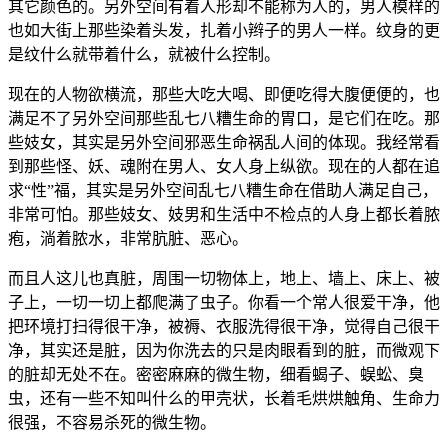
其它颜色的。另外空间有着人形却不能称为人的，男人模样的
也如大街上那些染着头发，扎着小辫子的男人一样。纹身的更
是纹什么就带着什么，就被什么控制。
现在的人物欲横流，那些大吃大喝、即便吃得大腹便便的，也
满足不了另外空间那些乱七八糟生命的胃口，是它们在吃。那
些妓女，其实是另外空间邪恶生命祸乱人间的体现。我经常看
到那些怪、妖、魂附在男人、女人身上纵欲。现在的人都在追
求“性”福，其实是另外空间乱七八糟生命在借助人满足自己，
非常可怕。那些妓女、妓男和生活中不检点的人身上都长着脓
疱，淌着脓水，非常肮脏、恶心。
而且人这儿也真脏，周围一切物体上，地上、墙上、床上、被
子上，一切一切上都爬满了虫子。你看一个常人很爱干净，他
把环境打扫得很干净，被褥、衣服洗得很干净，觉得自己很干
净，其实还是脏，因为你洗去的只是肉眼看到的脏，而微观下
的脏却无处不在。密密麻麻的微生物，细看蝎子、蜈蚣、臭
虫，还有一些不知叫什么的甲壳状，长着毛烘烘触角、生命力
很强，不容易杀死的微生物。