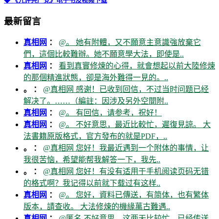
◆ 《九评共产党》电子书及视频下载
最新留言
真相网
：
@。 她有附體，又不願意主意識強放棄它
們，這個比較難辦。她不願意學大法，即使是..
真相网
：
看到真實修煉的心得，就會想起以前大陸修煉
的那個精進狀態，卻是海外難得一見的。..
。 ：
@真相网 感谢！已收到回信，不过当时问题已经
解决了。……（編註：因涉及另外空間附..
真相网
：
@。 有回信，请参考，祝好！
真相网
：
@。 不好意思，最近比較忙，遲復見諒。 大
法書籍原版格式，官方發布的就是PDF，..
。 ：
@真相网 您好！我最近遇到一个附体的事情，让
我很苦恼，希望能帮我解答一下，我先..
。 ：
@真相网 您好！有没有适用于手机阅读页码无错
的格式啊？我记得以前就下载过有这样..
真相网
：
@。 您好，資料已傳送，有简体，也有繁体
版本，請查收。 大法修煉的機緣萬古難遇..
真相网
：
@匿名 不好意思，这两天比较忙，已经传送