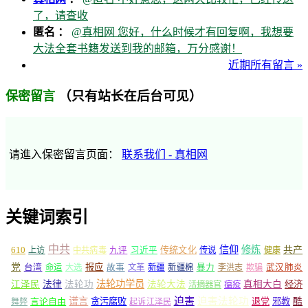
了，请查收
匿名 ：
@真相网 您好，什么时候才有回复啊，我想要
大法全套书籍发送到我的邮箱，万分感谢！
近期所有留言 »
（只有站长在后台可见）
保密留言
请進入保密留言页面：
联系我们 - 真相网
关键词索引
中共
信仰
修炼
610
传统文化
共产
上访
中共病毒
九评
习近平
传说
健康
党
报应
台湾
命运
大选
故事
文革
新疆
新疆棉
暴力
李洪志
欺骗
武汉肺炎
法轮功学员
江泽民
法律
法轮功
法轮大法
真相大白
经济
活摘器官
瘟疫
谎言
迫害
迫害法轮功
言论自由
贪污腐败
退党
邪教
酷
舞弊
起诉江泽民