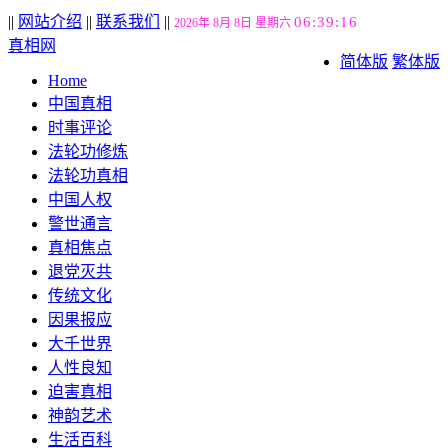
||
网站介绍
||
联系我们
||
06:39:16
2026年 8月 8日 星期六
真相网
简体版
繁体版
Home
中国真相
时事评论
法轮功修炼
法轮功真相
中国人权
警世通言
真相焦点
退党灭共
传统文化
因果报应
大千世界
人性良知
迫害真相
神韵艺术
生活百科