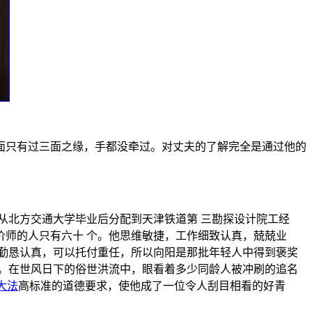
面只有过三面之缘，手都没牵过。对丈夫的了解完全是通过他的
从北方交通大学毕业后分配到天津铁道第 三勘探设计院工经
师的人只有六十 个。他思维敏捷，工作细致认真，兢兢业
勤恳认真，可以托付重任，所以向阳是那批年轻人中得到褒奖
。在世风日下的俗世洪流中，眼看着多少同龄人被冲刷的追名
大法
高标准的道德要求，使他成了一位令人刮目相看的好青