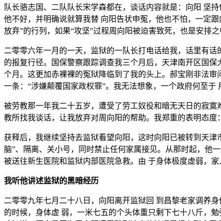
队长骆志国、二队队长宋学森都在，谈话内容就是：向阳 坚持
他不好，并明确说就算我替 向阳告状申冤，他也不怕，一定跟
放弃”的行列，如果“攻坚”过程周向阳被迫害致死，也是安排
二零零六年一月的一天，监狱的一队长打电话给我，话里有话的
的报复行径。国保警察跟踪调查我三个月后，天津南开区国保
个月。这更加赤裸裸的冤狱降临到了我的头上。郝宝刚非法审
一条：“涉嫌颠覆国家政权罪”。我无法想象，一个政府何至于
被劳教那一年我二十五岁，遭受了劳工奴役和暗无天日的寂寞
教所找我谈话，让我放弃对周向阳的帮助。我郑重的表明态度
获释后，我继续坚持去监狱看望向阳，这时向阳已被转到天津
脑”、隔离、关小号，同时禁止任何家属接见。从那时起，他一
被送往新生医院和监狱内部医院急救。由 于身体极度虚弱，家
我听他讲述监狱的黑暗经历
二零零九年七月二十八日，向阳离开监狱回 到昌黎老家调养身
的时候，身体虚 弱，一米七五的个头体重只剩下七十八斤，勉