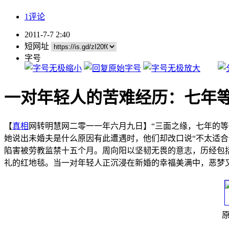
1评论
2011-7-7 2:40
短网址
字号
一对年轻人的苦难经历：七年等
【
真相
网转明慧网二零一一年六月九日】“三面之缘，七年的
她说出未婚夫是什么原因有此遭遇时，他们却改口说“不太适
陷害被劳教监禁十五个月。周向阳以坚韧无畏的意志，历经包
礼的红地毯。当一对年轻人正沉浸在新婚的幸福美满中，恶梦