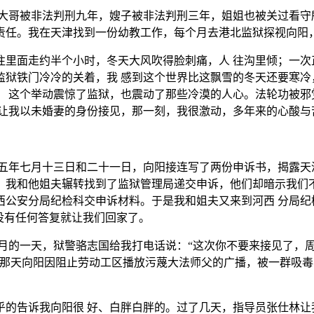
大哥被非法判刑九年，嫂子被非法判刑三年，姐姐也被关过看守
责任。我在天津找到一份幼教工作，每个月去港北监狱探视向阳，
往里面走约半个小时，冬天大风吹得脸刺痛，人 往沟里倾；一次
监狱铁门冷冷的关着，我 感到这个世界比这飘雪的冬天还要寒冷
。 这个举动震惊了监狱，也震动了那些冷漠的人心。法轮功被邪
于让我以未婚妻的身份接见，那一刻，我很激动，多年来的心酸与
五年七月十三日和二十一日，向阳接连写了两份申诉书，揭露天
。我和他姐夫辗转找到了监狱管理局递交申诉，他们却暗示我们不
西公安分局纪检科交申诉材料。于是我和姐夫又来到河西 分局纪
没有任何答复就让我们回家了。
月的一天，狱警骆志国给我打电话说：“这次你不要来接见了，
，那天向阳因阻止劳动工区播放污蔑大法师父的广播，被一群吸毒
乎的告诉我向阳很 好、白胖白胖的。过了几天，指导员张仕林让