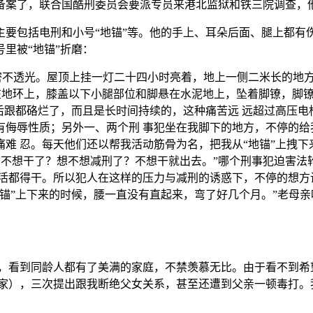
备案了，联合国酷刑委员会要派专员来港北监狱和铁三院调查，
主要包括电刑和小号“地锚”等。他的手上、耳朵后面、腿上都有
里被“地锚”折磨：
密不透光。屋顶上挂一灯二十四小时亮着，地上一侧二米长的地
在地环上，膝盖以下小腿部位和脚悬在水泥地上，坠着脚镣，脚
后跟都硌烂了，而且是长时间持续的，这种痛苦远 远超过高压
有侮辱性质；另外一、两个刑 事犯坐在我脚下的地方，不停的给
难 忍。每天他们还以帮我活动筋骨为名，把我从“地锚”上拽
还想不想干了？想不想减刑了？不想干就出去。”哪个刑事犯迫害
活都得干。所以犯人在这样的压力与减刑的诱惑下，不停的想方设
锚”上下来的时候，腰一直没有直起来，弯了好几个月。”老母亲
聚，看到同龄人都有了美满的家庭，不禁羡慕无比。由于看不到希
次家），三次提出跟我断绝父女关系，甚至还遭到父亲一顿毒打。