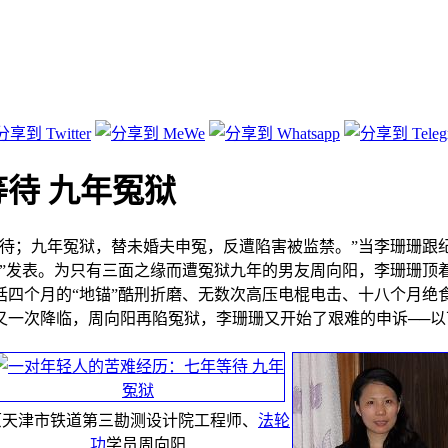
待 九年冤狱
等待；九年冤狱，替未婚夫申冤，反遭陷害被监禁。”当李珊珊跟
合”发表。为只有三面之缘而遭冤狱九年的男友周向阳，李珊珊顶
括四个月的“地锚”酷刑折磨、无数次高压电棍电击、十八个月绝
又一次降临，周向阳再陷冤狱，李珊珊又开始了艰难的申诉──
原天津市铁道第三勘测设计院工程师、
法轮
功
学员周向阳