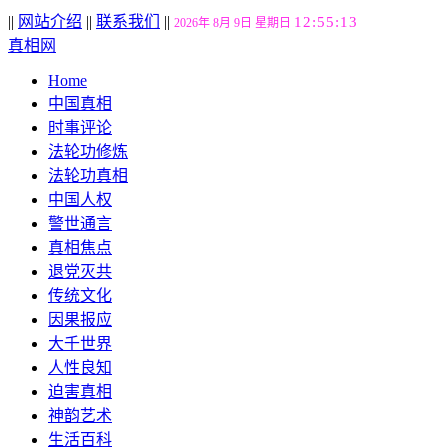
||
网站介绍
||
联系我们
||
12:55:14
2026年 8月 9日 星期日
真相网
Home
中国真相
时事评论
法轮功修炼
法轮功真相
中国人权
警世通言
真相焦点
退党灭共
传统文化
因果报应
大千世界
人性良知
迫害真相
神韵艺术
生活百科