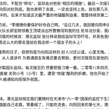
信仰，不配合“转化”，监狱会对他有“相应的措施”。最后一次
向阳对抗到底。我也表明了态度，一定会坚持上告。就在那几天，
之中的。后来才知道这次最严重的地锚酷刑迫害，整整持续到第二
说，“李珊珊你要保护好你自己啊。”没过几天，我因替向阳申
大队长郝宝刚领着王顶堤派出所警察闯到我的住 处非法抄家，我
问我的时候说：港北监狱 张仕林说我给监狱写恐吓信，并恶告我
 用这么大的罪名强加在我这样一个弱女子的头上！
难熬的日子，但想到是为向阳这样的 好人讨还公道，心里无悔。
：从人道讲作 为普通朋友有难还要去帮助，更何况我现在是他的
市梨园头监狱。每次接见仍 然要把我刁难一番。二零零八年四月
直被 关到小号（小号）里，遭受“地锚”酷刑的折磨，他也开始
人被通知向阳保外就医。
体。港北监狱规定我们要随时在天津市“六一零”国保的监控下
强能自己走路，胃萎缩了，只能吃流食。向阳回来的第七天，港