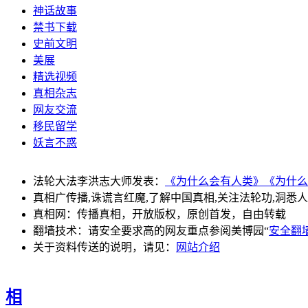
神话故事
禁书下载
史前文明
美展
精选视频
真相杂志
网友交流
移民留学
妖言不惑
法轮大法李洪志大师发表：
《为什么会有人类》
《为什么
真相广传播,诛谎言红魔,了解中国真相,关注法轮功,洞悉
真相网：传播真相，开放版权，原创首发，自由转载
翻墙技术：请安全要求高的网友重点参阅美博园“
安全翻
关于资料传送的说明，请见：
网站介绍
相