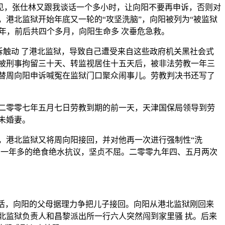
接见，张仕林又跟我谈话一个多小时，让向阳不要再申诉，否则对
港北监狱开始年底又一轮的“攻坚洗脑”，向阳被列为“被监狱
年，前后共四个多月，向阳生命多 次垂危急救。
诉触动 了港北监狱，导致自己遭受来自这些政府机关黑社会式
被刑事拘留三十天、转监视居住十五天后，被非法劳教一年三
替周向阳申诉喊冤在监狱门口聚众闹事儿。劳教判决书还写了
二零零七年五月七日劳教到期的前一天，天津国保局领导到劳
未婚妻。
，港北监狱又将周向阳接回，并对他再一次进行强制性“洗
了一年多的绝食绝水抗议，坚贞不屈。二零零九年四、五月两次
生活，向阳的父母据理力争把儿子接回。向阳从港北监狱刚回来
北监狱负责人和昌黎派出所一行六人突然闯到家里骚 扰。后来