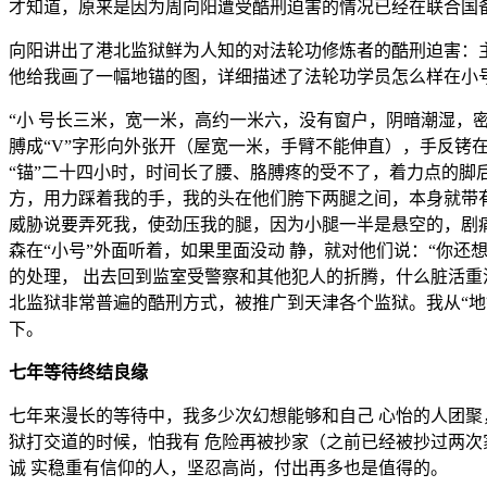
才知道，原来是因为周向阳遭受酷刑迫害的情况已经在联合国
向阳讲出了港北监狱鲜为人知的对法轮功修炼者的酷刑迫害：
他给我画了一幅地锚的图，详细描述了法轮功学员怎么样在小号
“小 号长三米，宽一米，高约一米六，没有窗户，阴暗潮湿，
膊成“V”字形向外张开（屋宽一米，手臂不能伸直），手反铐
“锚”二十四小时，时间长了腰、胳膊疼的受不了，着力点的脚
方，用力踩着我的手，我的头在他们胯下两腿之间，本身就带
威胁说要弄死我，使劲压我的腿，因为小腿一半是悬空的，剧痛
森在“小号”外面听着，如果里面没动 静，就对他们说：“你
的处理， 出去回到监室受警察和其他犯人的折腾，什么脏活重
北监狱非常普遍的酷刑方式，被推广到天津各个监狱。我从“地
下。
七年等待终结良缘
七年来漫长的等待中，我多少次幻想能够和自己 心怡的人团
狱打交道的时候，怕我有 危险再被抄家（之前已经被抄过两
诚 实稳重有信仰的人，坚忍高尚，付出再多也是值得的。