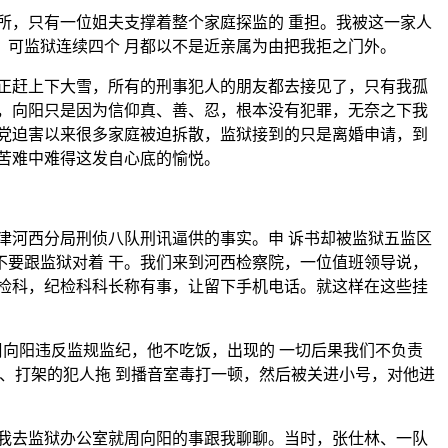
所，只有一位姐夫支撑着整个家庭探监的 重担。我被这一家人
可监狱连续四个 月都以不是近亲属为由把我拒之门外。
正赶上下大雪，所有的刑事犯人的朋友都去接见了，只有我孤
，向阳只是因为信仰真、善、忍，根本没有犯罪，无奈之下我
党迫害以来很多家庭被迫拆散，监狱接到的只是离婚申请，到
苦难中难得这发自心底的愉悦。
津河西分局刑侦八队刑讯逼供的事实。申 诉书却被监狱五监区
要跟监狱对着 干。我们来到河西检察院，一位值班领导说，
检科，纪检科科长称有事，让留下手机电话。就这样在这些挂
周向阳违反监规监纪，他不吃饭，出现的 一切后果我们不负责
、打架的犯人拖 到播音室毒打一顿，然后被关进小号，对他进
我去监狱办公室就周向阳的事跟我聊聊。当时，张仕林、一队