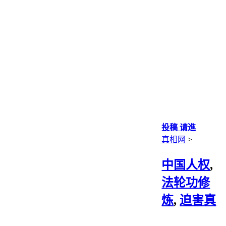
投稿 请進
真相网
>
中国人权
,
法轮功修
炼
,
迫害真