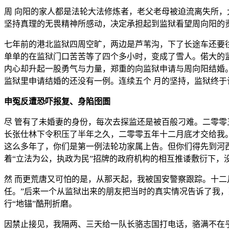
周 向阳的家人都是法轮大法修炼者，老父老母被迫流离失所，
坚持真理的无畏精神所感动，决定承担起到监狱看望周向阳的
七年前的港北监狱四周空旷，两边是芦苇沟，下了长途车还要
单单的在监狱门口苦苦等了四个多小时，变成了雪人。偌大的
内心却升起一股勇气与力量，郑重的向监狱申请与周向阳结婚
监狱里申请结婚的还没有一例。连续五个 月的坚持，监狱终
申冤反遭恐吓报复、身陷囹圄
尽 管有了未婚妻的身份，每次去探监还是被百般刁难。二零零
长张仕林下令积压了半年之久，二零零五年十二月底才交给我
这么多年了，你们是第一例法轮功家属上告。但你们得先到河
着“立法为公，执政为民”招牌的政府机构的相互推诿敷衍下，
然 而更荒唐又可怕的是，从那天起，我被国安警察跟踪。十二
任。”后来一个从监狱出来的朋友把当时的真实情况告诉了我
行“地锚”酷刑折磨。
因禁止接见，我隔两、三天给一队长骆志国打电话，骆满不在