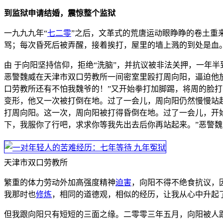
到监狱申请结婚，震惊整个监狱
一九九九年“
七二零
”之后，文革式的荒唐运动眼睁睁的卷土重
骂；每次昏死后被弄醒，接着挨打，屋里的墙上溅的到处是血
由 于向阳坚持信仰，拒绝“洗脑”，并抗议被非法关押，一年
恶警魏威在天津市双口劳教所一间密室里殴打周向阳，逼迫他放
口劳教所还有不怕我魏爷的！”又开始拳打加脚踢，将周的脸打
变形，他又一次被打倒在地。过了一会儿，周向阳仍然慢慢站起
打周向阳。这一次，周向阳被打得昏倒在地。过了一会儿，开始
下，我服你了行吧，求求你等我先出去后你再站起来。”恶警
天津市双口劳教所
繁重的体力劳动外加高强度精神
迫害
，向阳不得不绝食抗议，
我那时也
修炼
，相同的道德观，相似的经历，让我从心中升起
但我跟向阳只有短短的三面之缘。二零零三年五月，向阳被人