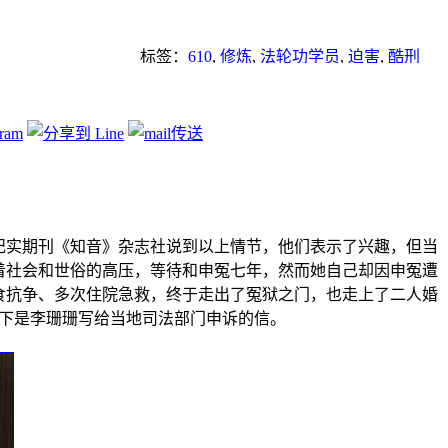
标签：
610
,
修炼
,
法轮功学员
,
迫害
,
酷刑
纪实期刊《知音》杂志社说到以上情节，他们表示了兴趣，但当
着社会和世俗的高压，等待和申冤七年，然而她自己却因申冤遭
食抗争、多次住院急救，终于走出了冤狱之门，也走上了二人婚
以下是李珊珊写给当地司法部门申诉的信。