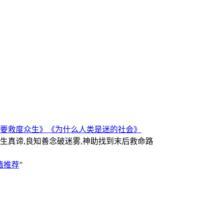
要救度众生》
《为什么人类是迷的社会》
人生真谛,良知善念破迷雾,神助找到末后救命路
墙推荐
”