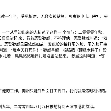
劳教一年半，受尽折磨，无数次被狱警、吸毒犯电击、殴打、辱
。一个从里边出来的人描述了这样一 个情节：二零零零年秋，
慢慢站起 来，看着恶警魏威，不答理他。恶警魏威叫道：“双
来。恶警魏威见周依然如故，发疯般的抽打周的脸，周的脸开始
道：“我今天打死你！” 魏威拿起一根镐把（硬粗木棒子）殴
 扎着，晃晃悠悠地挣扎着准备站起来。 魏威这时叫道：“等一
了他的工作，向阳只能到外面打工糊口。我们就是这时相识的。
刑九年，二零零四年八月九日被劫持到天津市港北监狱。