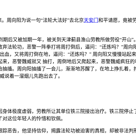
来。周向阳为说一句“法轮大法好”去北京
天安门
和平请愿，竟被
。
半到期后又被加期一年，被关到天津蓟县渔山劳教所做劳役“开山”
弃法轮功，恶警一阵拳打将周打倒后，逼问：“还炼吗？”周向阳
出血，又将周打倒在地，逼问：“还炼吗？” 周向阳又慢慢站起
来，恶警魏威就又 抽打，周倒地后又爬起来，恶警魏威疯狂的叫
抽搐。周向阳抽搐了一会儿，渐渐地苏醒了，在地上挣扎着，挣
魏威说着一溜烟儿先跑出去了。
因身体极度虚弱，劳教所让其单位铁三院接出治疗。铁三院停止
了对这位年轻人的怜惜和钦佩。
跟踪恶告，他坚持信仰，揭露法轮功被迫害的真相，却被非法判