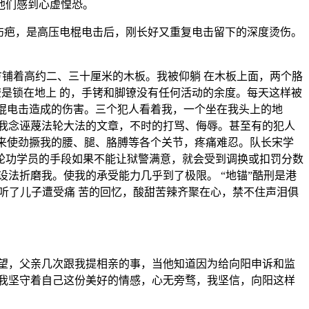
他们感到心虚惶恐。
伤疤，是高压电棍电击后，刚长好又重复电击留下的深度烫伤。
方铺着高约二、三十厘米的木板。我被仰躺 在木板上面，两个胳
镣是锁在地上 的，手铐和脚镣没有任何活动的余度。每天这样被
电棍电击造成的伤害。三个犯人看着我，一个坐在我头上的地
我念诬蔑法轮大法的文章，不时的打骂、侮辱。甚至有的犯人
下来使劲撅我的腰、腿、胳膊等各个关节，疼痛难忍。队长宋学
法轮功学员的手段如果不能让狱警满意，就会受到调换或扣罚分数
法折磨我。使我的承受能力几乎到了极限。 “地锚”酷刑是港
听了儿子遭受痛 苦的回忆，酸甜苦辣齐聚在心，禁不住声泪俱
望，父亲几次跟我提相亲的事，当他知道因为给向阳申诉和监
我坚守着自己这份美好的情感，心无旁骛，我坚信，向阳这样