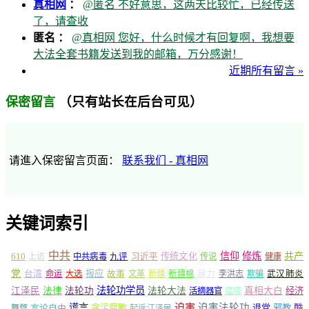
真相网
：
@匿名 不好意思，这两天比较忙，已经传送
了，请查收
匿名 ：
@真相网 您好，什么时候才有回复啊，我想要
大法全套书籍发送到我的邮箱，万分感谢！
近期所有留言 »
（只有站长在后台可见）
保密留言
请進入保密留言页面：
联系我们 - 真相网
关键词索引
中共
信仰
修炼
610
传统文化
共产
上访
中共病毒
九评
习近平
传说
健康
党
报应
台湾
命运
大选
故事
文革
新疆
新疆棉
暴力
李洪志
欺骗
武汉肺炎
法轮功学员
江泽民
法律
法轮功
法轮大法
真相大白
经济
活摘器官
瘟疫
谎言
迫害
迫害法轮功
言论自由
贪污腐败
退党
邪教
酷
舞弊
起诉江泽民