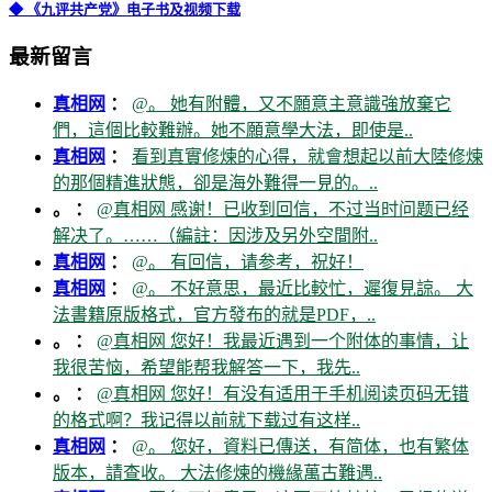
◆ 《九评共产党》电子书及视频下载
最新留言
真相网
：
@。 她有附體，又不願意主意識強放棄它
們，這個比較難辦。她不願意學大法，即使是..
真相网
：
看到真實修煉的心得，就會想起以前大陸修煉
的那個精進狀態，卻是海外難得一見的。..
。 ：
@真相网 感谢！已收到回信，不过当时问题已经
解决了。……（編註：因涉及另外空間附..
真相网
：
@。 有回信，请参考，祝好！
真相网
：
@。 不好意思，最近比較忙，遲復見諒。 大
法書籍原版格式，官方發布的就是PDF，..
。 ：
@真相网 您好！我最近遇到一个附体的事情，让
我很苦恼，希望能帮我解答一下，我先..
。 ：
@真相网 您好！有没有适用于手机阅读页码无错
的格式啊？我记得以前就下载过有这样..
真相网
：
@。 您好，資料已傳送，有简体，也有繁体
版本，請查收。 大法修煉的機緣萬古難遇..