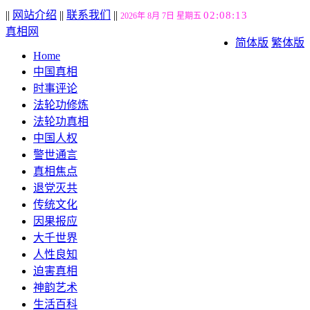
||
网站介绍
||
联系我们
||
02:08:14
2026年 8月 7日 星期五
真相网
简体版
繁体版
Home
中国真相
时事评论
法轮功修炼
法轮功真相
中国人权
警世通言
真相焦点
退党灭共
传统文化
因果报应
大千世界
人性良知
迫害真相
神韵艺术
生活百科