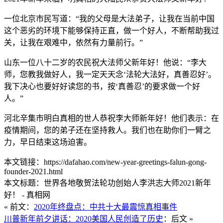
一位北京市民写道：“我的父母是大法弟子，让我在当前中国
这个恶劣的环境下能够保持正直，做一个好人，不断帮助我过
关，让我在艰难中，依然有力量前行。”
山东一位八十二岁的农民祝大法师父新年好！他说：“李大
师，您教我做好人，我一定天天念‘法轮大法好，真善忍好’。
我下决心也要好好读您的书，按‘真善忍’的要求做一个好
人。”
河北辛集市明白真相的世人恭祝李大师新年好！他们表示：在
疫情期间，您的弟子还在坚持救人。我们也在助你们一臂之
力，早日结束这场迫害。
本文链接：https://dafahao.com/new-year-greetings-falun-gong-
founder-2021.html
本文标题：世界各地敬贺法轮功创始人李洪志大师2021新年
好！ - 真相网
« 前文：
2020年终盘点：中共十大最震惊真相事件
川普新年前夕讲话：2020美国人民创造了历史
：后文 »