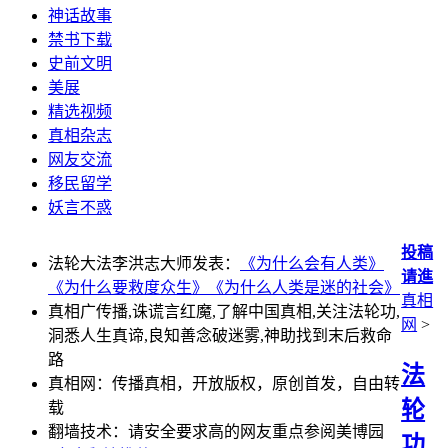
神话故事
禁书下载
史前文明
美展
精选视频
真相杂志
网友交流
移民留学
妖言不惑
投稿
法轮大法李洪志大师发表：
《为什么会有人类》
请進
《为什么要救度众生》
《为什么人类是迷的社会》
真相
真相广传播,诛谎言红魔,了解中国真相,关注法轮功,
网
>
洞悉人生真谛,良知善念破迷雾,神助找到末后救命
路
法
真相网：传播真相，开放版权，原创首发，自由转
轮
载
翻墙技术：请安全要求高的网友重点参阅美博园
功