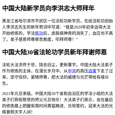
中国大陆新学员向李洪志大师拜年
黑龙江省哈尔滨市平房区一位法轮功新学员，在给法轮功创始
人李洪志先生的新年贺词中写道：“我是2020年初幸运得大法
开始修炼的，学法
炼功
后，皮肤病神奇的消失了，血压也不高
了。弟子感恩师尊慈悲救度，叩拜师尊！”
中国大陆30省法轮功学员新年拜谢师恩
法轮大法洪传于世，除去旧尘，更新寰宇。中国大陆大法弟子
作为修炼的主体，在漫长岁月中，从
中共
的高压
迫害
下走了过
来，坚守信仰，紧随师尊，把大法的威德与光芒带给有缘众
生。
2021年元旦来临，中国大陆30个省和自治区的学法小组的大法
弟子们恭祝慈悲的师父元旦快乐！大法弟子们表示，会在最后
的修炼路上把握有限时间勇猛精进、兑现誓约，迎来大法的光
辉普照天宇人间！