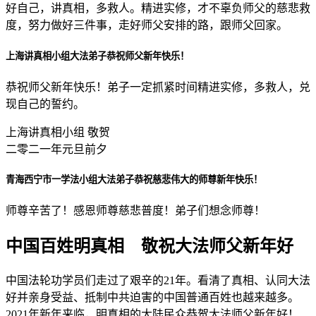
好自己，讲真相，多救人。精进实修，才不辜负师父的慈悲救
度，努力做好三件事，走好师父安排的路，跟师父回家。
上海讲真相小组大法弟子恭祝师父新年快乐！
恭祝师父新年快乐！弟子一定抓紧时间精进实修，多救人，兑
现自己的誓约。
上海讲真相小组 敬贺
二零二一年元旦前夕
青海西宁市一学法小组大法弟子恭祝慈悲伟大的师尊新年快乐！
师尊辛苦了！感恩师尊慈悲普度！弟子们想念师尊！
中国百姓明真相 敬祝大法师父新年好
中国法轮功学员们走过了艰辛的21年。看清了真相、认同大法
好并亲身受益、抵制中共迫害的中国普通百姓也越来越多。
2021年新年来临，明真相的大陆民众恭贺大法师父新年好！