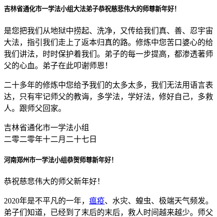
吉林省通化市一学法小组大法弟子恭祝慈悲伟大的师尊新年好！
是您把我们从地狱中捞起、洗净，又传给我们真、善、忍宇宙
大法，指引我们走上了返本归真的路。修炼中您苦口婆心的给
我们讲法，时时保护着我们。弟子的每一步提高，都渗透著师
父的心血。弟子在此叩谢师恩！
二十多年的修炼中您给予我们的太多太多，我们无法用语言表
达，只有牢记师父的教诲，多学法，学好法，修好自己，多救
人。跟师父回家。
吉林省通化市一学法小组
二零二零年十二月二十七日
河南郑州市一学法小组恭贺师尊新年好！
恭祝慈悲伟大的师父新年好！
2020年是不平凡的一年，
瘟疫
、水灾、蝗虫、极端天气频发。
弟子们知道，已经到了末后的末后，救人时间越来越少。师父