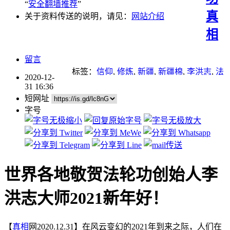
“
安全翻墙推荐
”
真
关于资料传送的说明，请见：
网站介绍
相
留言
标签：
信仰
,
修炼
,
新疆
,
新疆棉
,
李洪志
,
法
2020-12-
轮功
,
法轮功学员
,
法轮大法
,
重点推荐
31 16:36
短网址
字号
世界各地敬贺法轮功创始人李
洪志大师2021新年好！
【
真相
网2020.12.31】在风云变幻的2021年到来之际，人们在