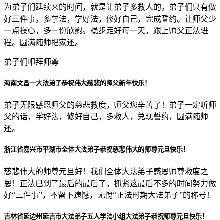
为弟子们延续来的时间，就是让弟子多救人的。弟子们只有做
好三件事。多学法，学好法，修好自己，完成誓约。让师父少
一点操心，多一份欣慰。稳步走好每一天，跟上师父正法进
程。圆满随师把家还。
弟子们叩拜师尊
海南文昌一大法弟子恭祝伟大慈悲的师父新年快乐！
弟子无限感恩师父的慈悲救度，师父您辛苦了！弟子一定听师
父的话，学好法，修好自己，多救人，兑现誓约，圆满随师
还。
浙江省嘉兴市平湖市全体大法弟子恭祝慈悲伟大的师尊元旦快乐！
慈悲伟大的师尊元旦好！我们全体大法弟子感恩师尊救度之
恩！正法已到了最后的最后了，抓紧这最后不多的时间努力做
好“三件事”，不留下遗憾，无愧“正法时期大法弟子”的称号！
吉林省延边州延吉市大法弟子五人学法小组大法弟子恭祝师尊元旦快乐！