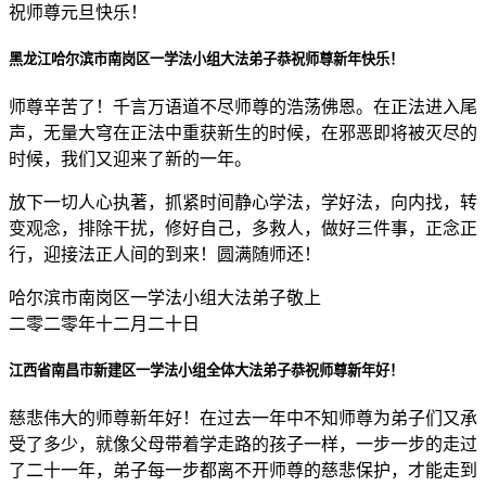
祝师尊元旦快乐！
黑龙江哈尔滨市南岗区一学法小组大法弟子恭祝师尊新年快乐！
师尊辛苦了！千言万语道不尽师尊的浩荡佛恩。在正法进入尾
声，无量大穹在正法中重获新生的时候，在邪恶即将被灭尽的
时候，我们又迎来了新的一年。
放下一切人心执著，抓紧时间静心学法，学好法，向内找，转
变观念，排除干扰，修好自己，多救人，做好三件事，正念正
行，迎接法正人间的到来！圆满随师还！
哈尔滨市南岗区一学法小组大法弟子敬上
二零二零年十二月二十日
江西省南昌市新建区一学法小组全体大法弟子恭祝师尊新年好！
慈悲伟大的师尊新年好！在过去一年中不知师尊为弟子们又承
受了多少，就像父母带着学走路的孩子一样，一步一步的走过
了二十一年，弟子每一步都离不开师尊的慈悲保护，才能走到