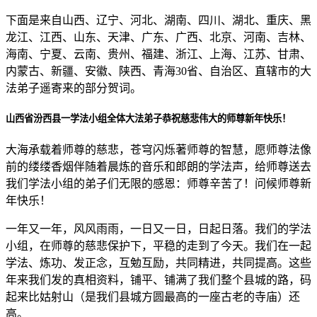
下面是来自山西、辽宁、河北、湖南、四川、湖北、重庆、黑
龙江、江西、山东、天津、广东、广西、北京、河南、吉林、
海南、宁夏、云南、贵州、福建、浙江、上海、江苏、甘肃、
内蒙古、新疆、安徽、陕西、青海30省、自治区、直辖市的大
法弟子遥寄来的部分贺词。
山西省汾西县一学法小组全体大法弟子恭祝慈悲伟大的师尊新年快乐！
大海承载着师尊的慈悲，苍穹闪烁著师尊的智慧，愿师尊法像
前的缕缕香烟伴随着晨炼的音乐和郎朗的学法声，给师尊送去
我们学法小组的弟子们无限的感恩：师尊辛苦了！问候师尊新
年快乐！
一年又一年，风风雨雨，一日又一日，日起日落。我们的学法
小组，在师尊的慈悲保护下，平稳的走到了今天。我们在一起
学法、炼功、发正念，互勉互励，共同精进，共同提高。这些
年来我们发的真相资料，铺平、铺满了我们整个县城的路，码
起来比姑射山（是我们县城方圆最高的一座古老的寺庙）还
高。