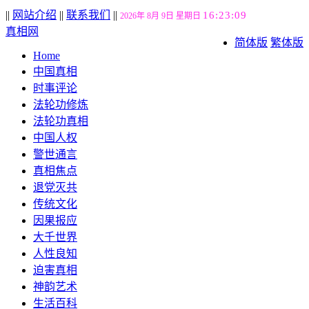
||
网站介绍
||
联系我们
||
16:23:10
2026年 8月 9日 星期日
真相网
简体版
繁体版
Home
中国真相
时事评论
法轮功修炼
法轮功真相
中国人权
警世通言
真相焦点
退党灭共
传统文化
因果报应
大千世界
人性良知
迫害真相
神韵艺术
生活百科