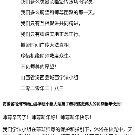
我们多么羡慕亲临您传法场的学员，
我们多么盼望和师尊团聚的那一天。
我们只有互相促进共同精进，
我们只有脚踏实地正念正行。
抓紧时间广传大法真相，
珍惜机缘助师救度众生。
不负师尊的厚望！
山西省汾西县城西学法小组
二零二零年二十八日
安徽省宿州市砀山县学法小组大法弟子恭祝慈悲伟大的师尊新年快乐！
师尊辛苦了！师尊新年好！师尊新年快乐！
我们学法小组在慈悲师尊的保护和指引下，沐浴在佛光中，天