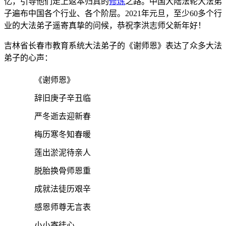
忆，引导他们走上返本归真的
修炼
之路。中国大陆法轮大法弟
子遍布中国各个行业、各个阶层。2021年元旦，至少60多个行
业的大法弟子遥寄真挚的问候，恭祝李洪志师父新年好！
吉林省长春市教育系统大法弟子的《谢师恩》表达了众多大法
弟子的心声：
《谢师恩》
辞旧庚子辛丑临
严冬逝去迎新春
梅历寒冬知春暖
莲出淤泥待亲人
脱胎换骨师恩重
成就法徒历艰辛
感恩师尊无言表
小小寄徒心