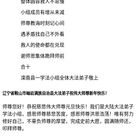
整体圆容救人不怠慢
小组成员有增从未减
师尊教诲时刻记心间
遇矛盾找自己不外看
救人的使命都在兑现
谢师恩集体跪拜师前
合十
滦南县一学法小组全体大法弟子敬上
辽宁省鞍山市岫岩满族自治县大法弟子祝伟大师尊新年快乐！
师尊您好！恭祝慈悲伟大师尊元旦快乐！我们是大陆大法弟子
学法小组，感恩师尊慈悲苦度，感恩师尊洪恩浩荡！唯有努力
修好自己，不辜负师尊的厚望，完成史前大愿，圆满随师还，
叩拜师尊。