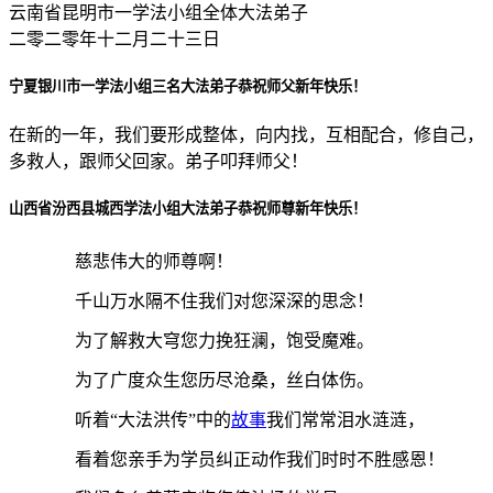
云南省昆明市一学法小组全体大法弟子
二零二零年十二月二十三日
宁夏银川市一学法小组三名大法弟子恭祝师父新年快乐！
在新的一年，我们要形成整体，向内找，互相配合，修自己，
多救人，跟师父回家。弟子叩拜师父！
山西省汾西县城西学法小组大法弟子恭祝师尊新年快乐！
慈悲伟大的师尊啊！
千山万水隔不住我们对您深深的思念！
为了解救大穹您力挽狂澜，饱受魔难。
为了广度众生您历尽沧桑，丝白体伤。
听着“大法洪传”中的
故事
我们常常泪水涟涟，
看着您亲手为学员纠正动作我们时时不胜感恩！