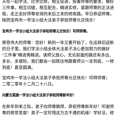
天在一起学法，比学比修，相互促进，按著师尊的要求，做好
三件事，相互切磋，相互配合，精进实修，紧跟师尊的正法进
程，走正走好师尊安排的末后之末的修炼路。早日恭迎师尊。
陕西宝鸡市一学法小组大法弟子恭祝师尊元旦快乐！
宝鸡市一学法小组大法弟子恭祝师尊元旦快乐！叩拜师尊。
慈悲伟大的师尊：您好！新的一年又要开始了，在这辞旧迎新
的日子里。我们学法小组全体大法弟子决心更加努力的做好
“三件事”精进再精进。请师父放心，无论前面的路还有多远、
多长、多艰险，我们都会一如既往地跟着师父一走到底，一修
到底！直至圆满。
宝鸡市一学法小组大法弟子恭祝师尊元旦快乐！叩拜师尊；
二零二零年十二月二十八日。
内蒙古莫旗一学法小组大法弟子恭祝师尊新年好！
在新年到来之际，弟子向师尊跪拜，恭祝师尊新年好！叩谢师
尊的慈悲苦度！弟子一定珍惜这万古不遇的机缘！学好法，修