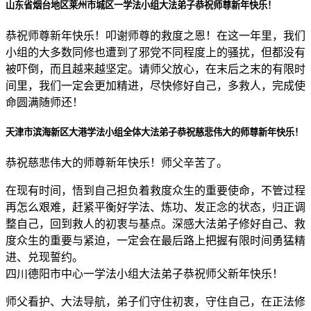
山东省烟台地区莱州市城区一学法小组大法弟子恭祝师尊新年快乐！
恭祝师尊新年快乐！叩谢师尊的救度之恩！在这一年里，我们
小组的大多数同修也遭到了邪党不同程度上的骚扰，但都没有
被吓倒，而且越来越坚定。请师父放心，在末后之末的有限时
间里，我们一定会更加精进，尽快修好自己，多救人，完成使
命圆满随师还！
天津市滨海新区大港学法小组全体大法弟子恭祝慈悲伟大的师尊新年快乐！
恭祝慈悲伟大的师尊新年快乐！师父辛苦了。
在现有时间，悟到自己担负着救度众生的重要使命，不管过程
再怎么艰难，赶紧平衡好学法、炼功、发正念的状态，归正调
整自己，回到救人的初衷与基点。深感大法弟子修好自己、救
度众生的重要与紧迫，一定会在最后路上把握有限时间勇猛精
进、兑现誓约。
四川德阳市中心一学法小组大法弟子恭祝师父新年快乐！
师父看护、大法导航，弟子们守住初衷，守住自己，在正法修