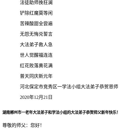
法徒助师挽狂澜
铲除红魔莫等闲
苦辣酸甜全尝遍
无怨无悔兑誓言
大法弟子救人急
世人觉醒福连连
红花败落黄花满
普天同庆新元年
河北保定市竞秀区一学法小组大法弟子恭贺恩师
2020年12月21日
湖南郴州市一老年大法弟子和学法小组的大法弟子恭贺师父新年快乐！
尊敬的师父：您好！