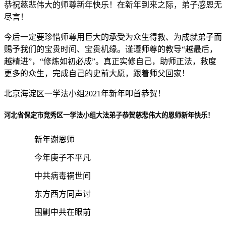
恭祝慈悲伟大的师尊新年快乐！在新年到来之际，弟子感恩无
尽言！
今后一定要珍惜师尊用巨大的承受为众生得救、为成就弟子而
赐予我们的宝贵时间、宝贵机缘。谨遵师尊的教导“越最后，
越精进”，“修炼如初必成”。真正实修自己，助师正法，救度
更多的众生，完成自己的史前大愿，跟着师父回家！
北京海淀区一学法小组2021年新年叩首恭贺！
河北省保定市竞秀区一学法小组大法弟子恭贺慈悲伟大的恩师新年快乐！
新年谢恩师
今年庚子不平凡
中共病毒祸世间
东方西方同声讨
围剿中共在眼前