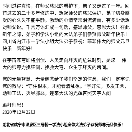
时间过得真快，在师父慈悲的看护下，弟子又走过了一年。回
首过去的二十多年修炼中，想起师父的慈悲保护，弟子切身感
受的心久久不能平静。激动的心情常常泪流满面，有多少话想
对师父说。千言万语汇成一句话，感恩师父，感恩大法！在此
新年之际，弟子和学法小组的大法弟子们恭贺师父新年快乐！
四川省内江市一学法小组大法弟子恭祝：慈悲伟大的师父元旦
快乐！新年好！
在宇宙苍穹即将崩溃、人类走向坏灭的危急时刻，是您—-伟
大的师尊力挽狂澜，挽救大穹、众生于坏灭的瞬间。
您的无量智慧、无量慈悲给了我们坚定的信念，我们一定牢记
您的教导：“守住根本，才能看清乱象。”学好法，多发正念，
助师正法，灭尽邪恶，迎来大法的光辉普照天宇人间！
跪拜师恩！
2020年12月22日
湖北省咸宁市温泉区三号桥一学法小组全体大法弟子恭祝师尊元旦快乐！