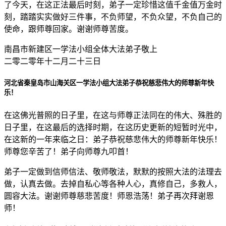
了今天，在这正法最后时刻，弟子一定珍惜这值千金值万金时
刻，踏踏实实做好三件事，不负师望，不负众望，不负自己的
使命，跟师尊回家。谢谢师尊苦度。
南昌市新建区一学法小组全体大法弟子敬上
二零二零年十二月二十三日
河北省秦皇岛市山海关区一学法小组大法弟子恭祝慈悲伟大的师尊新年快
乐！
在这佛光普照的日子里，在这与师尊正法同在的伟大、殊胜的
日子里，在这最后的选择时期，在这历史更新的短暂时光中，
在这新的一年来临之日：弟子恭祝慈悲伟大的师尊新年快乐！
师尊您辛苦了！弟子向师尊九叩首！
弟子一定做到信师信法、敬师敬法，默默的按照大法的法理去
做，认真去做。去掉自私心等各种人心，真修自己，多救人，
圆容大法。谢谢师尊慈悲苦度！师恩浩荡！弟子再次拜谢恩
师！