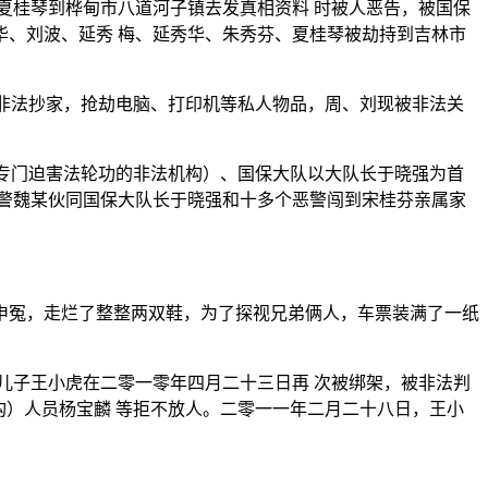
夏桂琴到桦甸市八道河子镇去发真相资料 时被人恶告，被国保
、刘波、延秀 梅、延秀华、朱秀芬、夏桂琴被劫持到吉林市
并非法抄家，抢劫电脑、打印机等私人物品，周、刘现被非法关
共专门迫害法轮功的非法机构）、国保大队以大队长于晓强为首
警魏某伙同国保大队长于晓强和十多个恶警闯到宋桂芬亲属家
申冤，走烂了整整两双鞋，为了探视兄弟俩人，车票装满了一纸
儿子王小虎在二零一零年四月二十三日再 次被绑架，被非法判
构）人员杨宝麟 等拒不放人。二零一一年二月二十八日，王小