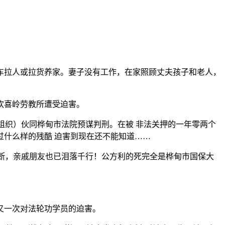
车拉人或拉货养家。妻子没有工作，在家照顾丈夫孩子和老人，
欢喜岭劳教所遭受迫害。
组织）伙同桦甸市法院预谋判刑。在被 非法关押的一年零两个
什么样的残酷 迫害到现在还不能知道……
寸断，亲戚朋友也已泪落千行！公方利的死完全是桦甸市国保大
又一次对法轮功学员的迫害。