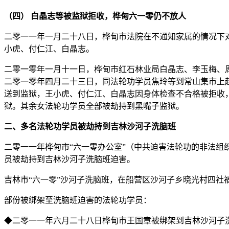
（四） 白晶志等被监狱拒收，桦甸六一零仍不放人
二零一一年一月二十八日，桦甸市法院在不通知家属的情况下
小虎、付仁江、白晶志。
二零一零年一月十一日，桦甸市红石林业局白晶志、李玉梅、
二零一零年四月二十三日，同法轮功学员焦玲等到常山集市上赶
送到监狱，王小虎、付仁江、白晶志因身体检查不合格被拒收
狱。其余女法轮功学员全部被劫持到黑嘴子监狱。
二、多名法轮功学员被劫持到吉林沙河子洗脑班
二零一一年桦甸市“六一零办公室”（中共迫害法轮功的非法组
员被劫持到吉林沙河子洗脑班迫害。
吉林市“六一零”沙河子洗脑班，在船营区沙河子乡晓光村四社
部份被绑架至洗脑班迫害的法轮功学员：
◆二零一一年六月二十八日桦甸市王国章被绑架到吉林沙河子