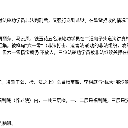
对法轮功学员非法判刑后，又强行送到监狱。在监狱拒收的情况
周丽萍、马云凤、钱玉花五名法轮功学员在二道甸子头道沟讲真相
集。被桦甸“六一零”（非法打击、迫害法 轮功的非法组织，
，但六一零杨宝麟仍 不放人，三位法轮功学员被非法继续关押在
织，凌驾于公、检、法之上）头目杨宝麟、李相庭与“犹大”邵玲
福利院（养老院）内，一共三层楼，一、二层是福利院，三层是
洗脑班。