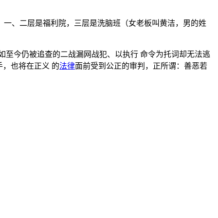
，一、二层是福利院，三层是洗脑班（女老板叫黄洁，男的姓
如至今仍被追查的二战漏网战犯、以执行 命令为托词却无法逃
，也将在正义 的
法律
面前受到公正的审判，正所谓：善恶若