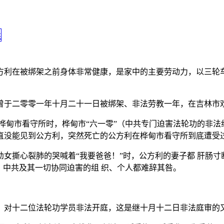
方利在被绑架之前身体非常健康，是家中的主要劳动力，以三轮
曾于二零零一年十月二十一日被绑架、非法劳教一年，在吉林市
桦甸市看守所时，桦甸市“六一零”（中共专门迫害法轮功的非法
直没能见到公方利，突然死亡的公方利在桦甸市看守所到底遭受过
女撕心裂肺的哭喊着“我要爸爸！”时，公方利的妻子都 肝肠
，中共及其一切协同迫害的组 织、个人都难辞其咎。
，对十二位法轮功学员非法开庭，这是继十月十二日非法庭审的