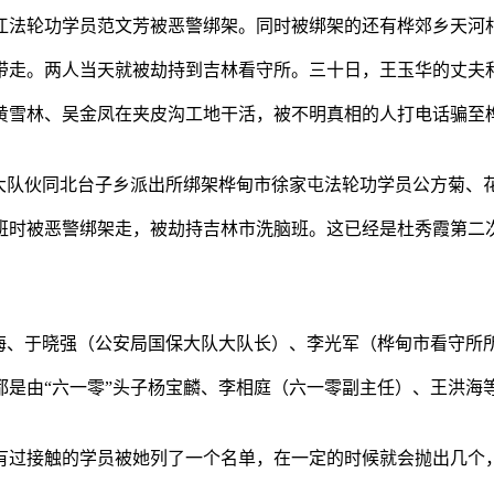
江法轮功学员范文芳被恶警绑架。同时被绑架的还有桦郊乡天河
带走。两人当天就被劫持到吉林看守所。三十日，王玉华的丈夫
黄雪林、吴金凤在夹皮沟工地干活，被不明真相的人打电话骗至
保大队伙同北台子乡派出所绑架桦甸市徐家屯法轮功学员公方菊、
班时被恶警绑架走，被劫持吉林市洗脑班。这已经是杜秀霞第二
海、于晓强（公安局国保大队大队长）、李光军（桦甸市看守所所
都是由“六一零”头子杨宝麟、李相庭（六一零副主任）、王洪海
有过接触的学员被她列了一个名单，在一定的时候就会抛出几个