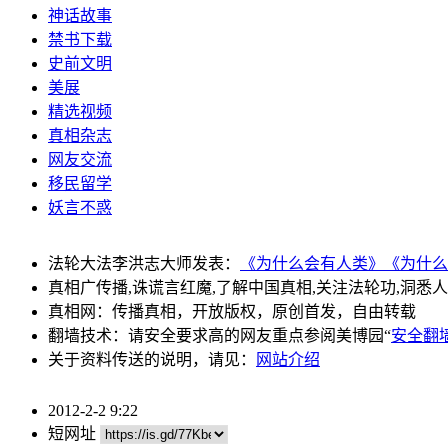
神话故事
禁书下载
史前文明
美展
精选视频
真相杂志
网友交流
移民留学
妖言不惑
法轮大法李洪志大师发表：
《为什么会有人类》
《为什么
真相广传播,诛谎言红魔,了解中国真相,关注法轮功,洞悉
真相网：传播真相，开放版权，原创首发，自由转载
翻墙技术：请安全要求高的网友重点参阅美博园“
安全翻
关于资料传送的说明，请见：
网站介绍
2012-2-2 9:22
短网址