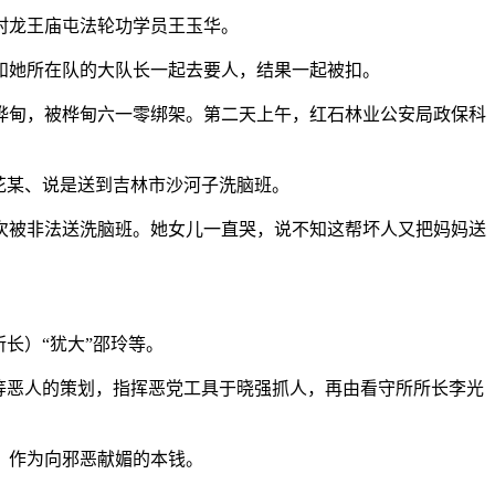
村龙王庙屯法轮功学员王玉华。
和她所在队的大队长一起去要人，结果一起被扣。
桦甸，被桦甸六一零绑架。第二天上午，红石林业公安局政保科
花某、说是送到吉林市沙河子洗脑班。
次被非法送洗脑班。她女儿一直哭，说不知这帮坏人又把妈妈送
长）“犹大”邵玲等。
等恶人的策划，指挥恶党工具于晓强抓人，再由看守所所长李光
，作为向邪恶献媚的本钱。