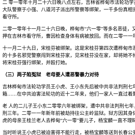
二 零一零年十月二十六日晚八点左右，吉林省桦甸市法轮功学
大队警察于小强、八道河子派出所警察等绑架，一千多份真相
看守所。
二零一零年十一月二十六日晚，桦甸市“六一零”等多名恶徒，
押在吉林市看守所，曹因检查身体有病被放回。而在二零一一
十一月二十九日，宋桂芬被绑架。这是宋桂芬第四次遭桦甸市恶
的十多名邪党警察闯到宋桂芬家，见宋桂芬没在家，却将她不
将宋桂芬强行绑架，并殴打她。
（三）两子陷冤狱 老母要人遭恶警暴力对待
吉林桦甸市法轮功学员王小虎、王小东先后被中共非法判刑七
箱……在中共迫害法轮功的近十二年来，他们一家人一直过着
老 人的二儿子王小东二零零六年被绑架，遭中共非法判刑七年
刑三年。二零一一年新年前被劫持往公主岭监狱。狱方因其身体
虎的母亲王桂兰老人去桦甸“六一零”要儿子，杨宝麟一直不理
当时听说王小虎已被迫害得不能行走，被杨宝麟等送到长春公