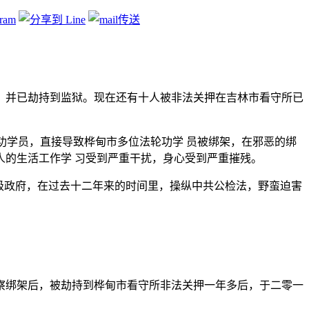
，并已劫持到监狱。现在还有十人被非法关押在吉林市看守所已
功学员，直接导致桦甸市多位法轮功学 员被绑架，在邪恶的绑
的生活工作学 习受到严重干扰，身心受到严重摧残。
级政府，在过去十二年来的时间里，操纵中共公检法，野蛮迫害
察绑架后，被劫持到桦甸市看守所非法关押一年多后，于二零一