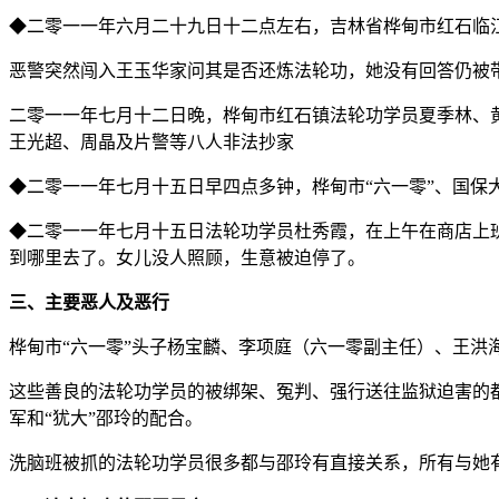
◆二零一一年六月二十九日十二点左右，吉林省桦甸市红石临
恶警突然闯入王玉华家问其是否还炼法轮功，她没有回答仍被
二零一一年七月十二日晚，桦甸市红石镇法轮功学员夏季林、
王光超、周晶及片警等八人非法抄家
◆二零一一年七月十五日早四点多钟，桦甸市“六一零”、国
◆二零一一年七月十五日法轮功学员杜秀霞，在上午在商店上
到哪里去了。女儿没人照顾，生意被迫停了。
三、主要恶人及恶行
桦甸市“六一零”头子杨宝麟、李项庭（六一零副主任）、王洪
这些善良的法轮功学员的被绑架、冤判、强行送往监狱迫害的
军和“犹大”邵玲的配合。
洗脑班被抓的法轮功学员很多都与邵玲有直接关系，所有与她