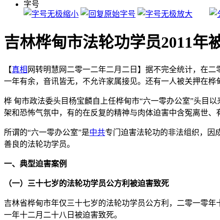
字号
吉林桦甸市法轮功学员2011年
【
真相
网转明慧网二零一二年二月二日】据不完全统计，在二
一年有余，音讯皆无，不允许家属接见。还有一人被关押在桦
桦 甸市政法委头目杨宝麟自上任桦甸市“六一零办公室”头目
架和恐怖气氛中，有的在反复的精神与肉体迫害中含冤离世、
所谓的“六一零办公室”是
中共
专门迫害法轮功的非法组织，因
善良的法轮功学员。
一、典型迫害案例
（一）三十七岁的法轮功学员公方利被迫害致死
吉林省桦甸市年仅三十七岁的法轮功学员公方利，二零一零年
一年十二月二十八日被迫害致死。