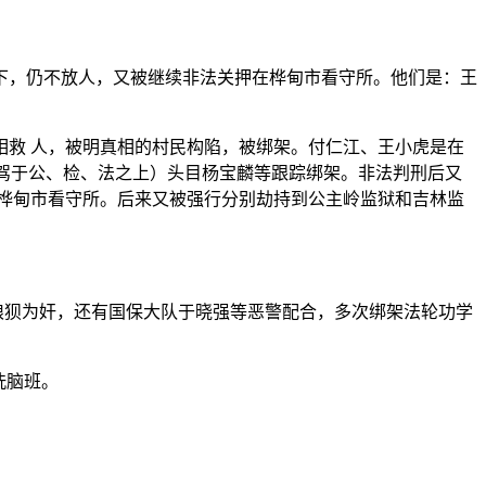
下，仍不放人，又被继续非法关押在桦甸市看守所。他们是：王
救 人，被明真相的村民构陷，被绑架。付仁江、王小虎是在
凌驾于公、检、法之上）头目杨宝麟等跟踪绑架。非法判刑后又
桦甸市看守所。后来又被强行分别劫持到公主岭监狱和吉林监
狼狈为奸，还有国保大队于晓强等恶警配合，多次绑架法轮功学
洗脑班。