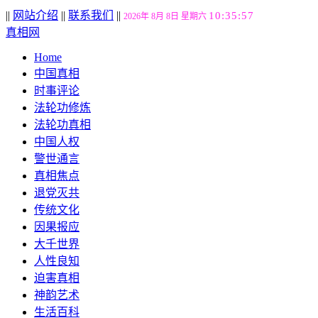
||
网站介绍
||
联系我们
||
10:35:58
2026年 8月 8日 星期六
真相网
Home
中国真相
时事评论
法轮功修炼
法轮功真相
中国人权
警世通言
真相焦点
退党灭共
传统文化
因果报应
大千世界
人性良知
迫害真相
神韵艺术
生活百科