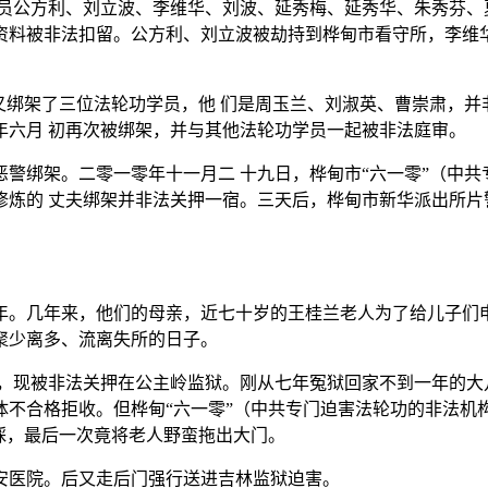
员公方利、刘立波、李维华、刘波、延秀梅、延秀华、朱秀芬、
资料被非法扣留。公方利、刘立波被劫持到桦甸市看守所，李维华
又绑架了三位法轮功学员，他 们是周玉兰、刘淑英、曹崇肃，
年六月 初再次被绑架，并与其他法轮功学员一起被非法庭审。
警绑架。二零一零年十一月二 十九日，桦甸市“六一零”（中
修炼的 丈夫绑架并非法关押一宿。三天后，桦甸市新华派出所片
年。几年来，他们的母亲，近七十岁的王桂兰老人为了给儿子们
聚少离多、流离失所的日子。
，现被非法关押在公主岭监狱。刚从七年冤狱回家不到一年的大
不合格拒收。但桦甸“六一零”（中共专门迫害法轮功的非法机
睬，最后一次竟将老人野蛮拖出大门。
安医院。后又走后门强行送进吉林监狱迫害。