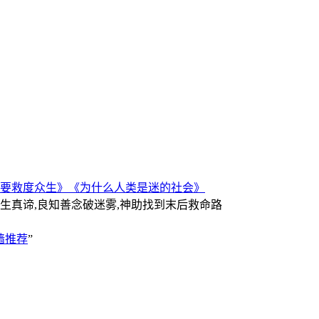
要救度众生》
《为什么人类是迷的社会》
人生真谛,良知善念破迷雾,神助找到末后救命路
墙推荐
”