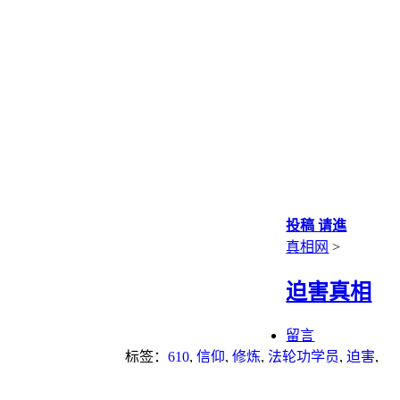
投稿 请進
真相网
>
迫害真相
留言
标签：
610
,
信仰
,
修炼
,
法轮功学员
,
迫害
,
迫害法轮功
,
酷刑
,
马云