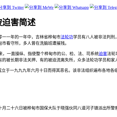
被迫害简述
零一一年的一年中，吉林省桦甸市
法轮功
学员有八人被非法判刑
甸市看守所，多人曾在洗脑班遭摧残。
以来，一直操纵、指使整个桦甸市的公、检、法、司系统
迫害
法轮
有的被长期非法关押、有的被迫流离失所，众多法轮功学员和家人
成立于一九九九年六月十日而得其恶名。该非法组织遍布各地各
十月二十六日被桦甸市国保大队于晓强伙同八道河子镇派出所警