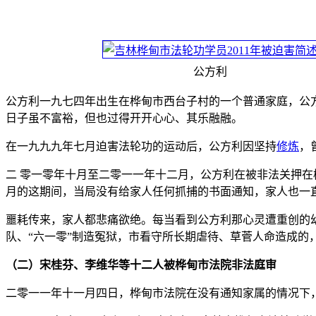
公方利
公方利一九七四年出生在桦甸市西台子村的一个普通家庭，公
日子虽不富裕，但也过得开开心心、其乐融融。
在一九九九年七月迫害法轮功的运动后，公方利因坚持
修炼
，
二 零一零年十月至二零一一年十二月，公方利在被非法关押在
月的这期间，当局没有给家人任何抓捕的书面通知，家人也一
噩耗传来，家人都悲痛欲绝。每当看到公方利那心灵遭重创的幼
队、“六一零”制造冤狱，市看守所长期虐待、草菅人命造成的
（二）宋桂芬、李维华等十二人被桦甸市法院非法庭审
二零一一年十一月四日，桦甸市法院在没有通知家属的情况下