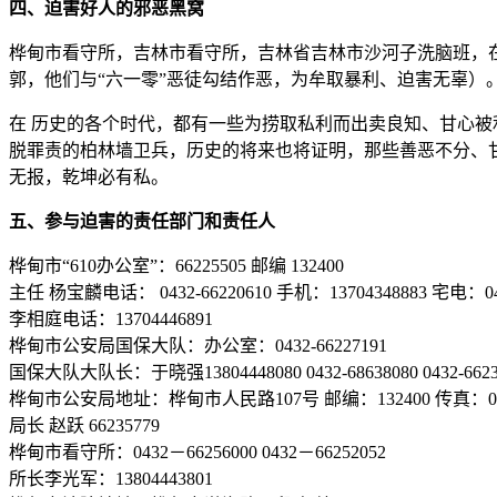
四、迫害好人的邪恶黑窝
桦甸市看守所，吉林市看守所，吉林省吉林市沙河子洗脑班，
郭，他们与“六一零”恶徒勾结作恶，为牟取暴利、迫害无辜）
在 历史的各个时代，都有一些为捞取私利而出卖良知、甘心被
脱罪责的柏林墙卫兵，历史的将来也将证明，那些善恶不分、甘
无报，乾坤必有私。
五、参与迫害的责任部门和责任人
桦甸市“610办公室”：66225505 邮编 132400
主任 杨宝麟电话： 0432-66220610 手机：13704348883 宅电：043
李相庭电话：13704446891
桦甸市公安局国保大队：办公室：0432-66227191
国保大队大队长：于晓强13804448080 0432-68638080 0432-6623
桦甸市公安局地址：桦甸市人民路107号 邮编：132400 传真：0432
局长 赵跃 66235779
桦甸市看守所：0432－66256000 0432－66252052
所长李光军：13804443801