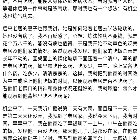
针，不用吃药，能使人身体达到无病状态。当时就有些人说，
等退休后第一件事就是练气功。那时我也有一个想法：有机会
我也练气功去。
后来老居的妻子也跟我讲，她是如何陪着老居去学法轮功的，
她也没有病了。我不再反感了，心想：炼法轮功不要钱，就是
花个万八千的，能没有病也值得。于是我开始不动声色的观察
老居及他们家的情况。通过观察我发现：他们家的吃饭圆桌是
长年不动的，圆桌面上的钢化玻璃下面压着一个清单，写的都
是老居吃的药，如早晨吃什么药、吃多少，中午、晚上又各吃
什么药，吃多少，清清楚楚的。这样，我就把到他家的时间改
为中午或晚上他们吃饭的时间，以便观察老居是否不吃药了。
看他们老俩口的精神和身体状况还挺好的。我就琢磨：怎么才
能观察到他背地里吃不吃药呢?
机会来了。一天我听广播说第二天有大雨，而且是下一天。于
是第二天天还没亮，我就到了老居家。我说今天下雨，我有时
间，早早来了。我在他家吃了早饭聊了一上午，中午在他家吃
的饭，发现他一直没吃药。那天他儿子儿媳都没在家，在他拿
着雨伞送他孙子上学时，我看到他家的写字台上、立橱边上的