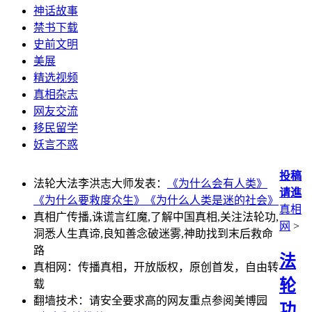
神话故事
禁书下载
史前文明
美展
精选视频
真相杂志
网友交流
移民留学
妖言不惑
投稿
法轮大法李洪志大师发表：
《为什么会有人类》
请進
《为什么要救度众生》
《为什么人类是迷的社会》
真相
真相广传播,诛谎言红魔,了解中国真相,关注法轮功,
网
>
洞悉人生真谛,良知善念破迷雾,神助找到末后救命
路
法
真相网：传播真相，开放版权，原创首发，自由转
轮
载
翻墙技术：请安全要求高的网友重点参阅美博园
功