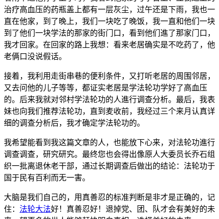
治疗高血压的药瓶盖上都有一层灰尘，过午还是下雨，我也一
直在他家，到了晚上，我们一块吃了晚饭，我一直和他们一块
到了他们一块学法的那家的街门口，看到他们進了那家门口，
我才回家。在回家的路上我想：看来老居确实是不吃药了，他
老俩口没说假话。
接着，我利用走街串巷的便利条件，又打听老居的周围邻居，
又去问他的儿子等等，都证实老居是学法轮功学好了高血压
的。后来我就对邻村学法轮功的人進行调查分析。最后，我表
妹也向我们推荐法轮功，直到麦收前，我经过三个来月认真详
细的调查分析后，我才确定学法轮功的。
我希望能看到我这篇文章的人，也能放下心来，对法轮功進行
调查调查，研究研究。最终您也会得出像原人大委员长乔石组
织一批离退休老干部，通过长期调查后做出的结论：法轮功于
国于民有百利而无一害。
大脑是我们自己的，用真善忍的标准判断是非才是正确的，记
住：
法轮大法
好！真善忍好！退掉党、团、队才会有美好的未