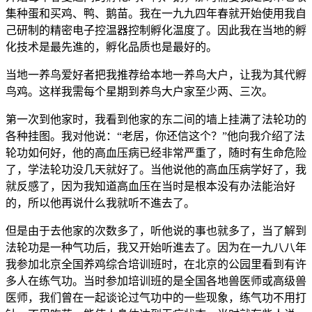
集种蛋和买鸡、鸭、鹅苗。我在一九九四年春就开始使用我自
己研制的精密电子控温器控制孵化温度了。因此我在当地的孵
化技术是最先進的，孵化品质也是最好的。
当地一养鸟爱好者把我推荐给本地一养鸟大户，让我为其代孵
鸟鸡。这样我需每个星期到养鸟大户家至少两、三次。
第一次到他家时，我看到他家的东二间的墙上挂满了法轮功的
各种挂图。我对他说：“老居，你还信这个？”他向我介绍了法
轮功如何好，他的高血压病已经非常严重了，随时有生命危险
了，学法轮功没几天就好了。当他说他的高血压病学好了，我
就反感了，因为我知道高血压在当时是根本没有办法能治好
的，所以他再说什么我就听不進去了。
但是由于去他家的次数多了，听他说的事也就多了，当了解到
法轮功是一种气功后，我又开始听進去了。因为在一九八八年
我参加北京全国养鸡综合培训班时，在北京的公园里看到有许
多人在练气功。当时参加培训班的是全国各地兽医师或高级兽
医师，我们曾在一起谈论过气功中的一些现象，练气功不用打