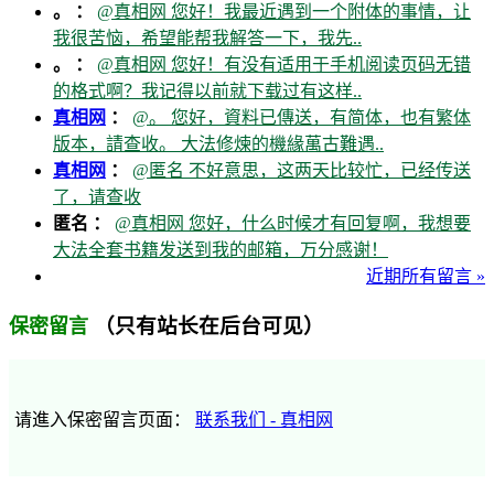
。 ：
@真相网 您好！我最近遇到一个附体的事情，让
我很苦恼，希望能帮我解答一下，我先..
。 ：
@真相网 您好！有没有适用于手机阅读页码无错
的格式啊？我记得以前就下载过有这样..
真相网
：
@。 您好，資料已傳送，有简体，也有繁体
版本，請查收。 大法修煉的機緣萬古難遇..
真相网
：
@匿名 不好意思，这两天比较忙，已经传送
了，请查收
匿名 ：
@真相网 您好，什么时候才有回复啊，我想要
大法全套书籍发送到我的邮箱，万分感谢！
近期所有留言 »
（只有站长在后台可见）
保密留言
请進入保密留言页面：
联系我们 - 真相网