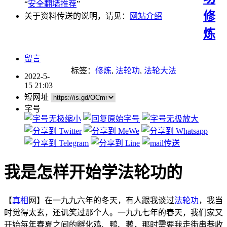
“
安全翻墙推荐
”
修
关于资料传送的说明，请见：
网站介绍
炼
留言
标签：
修炼
,
法轮功
,
法轮大法
2022-5-
15 21:03
短网址
字号
我是怎样开始学法轮功的
【
真相
网】在一九九六年的冬天，有人跟我谈过
法轮功
，我当
时觉得太玄，还讥笑过那个人。一九九七年的春天，我们家又
开始每年春夏之间的孵化鸡、鸭、鹅，那时需要我走街串巷收