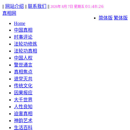
||
网站介绍
||
联系我们
||
01:48:27
2026年 8月 7日 星期五
真相网
简体版
繁体版
Home
中国真相
时事评论
法轮功修炼
法轮功真相
中国人权
警世通言
真相焦点
退党灭共
传统文化
因果报应
大千世界
人性良知
迫害真相
神韵艺术
生活百科