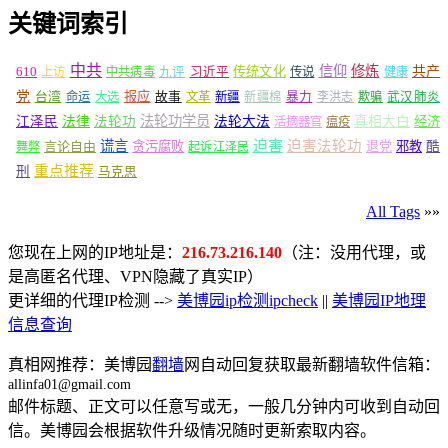
关键词索引
中共
信仰
修炼
610
传统文化
共产
上访
中共病毒
九评
习近平
传说
健康
党
报应
台湾
命运
大选
故事
文革
新疆
新疆棉
暴力
李洪志
欺骗
武汉肺炎
法轮功学员
江泽民
法律
法轮功
法轮大法
真相大白
经济
活摘器官
瘟疫
谎言
迫害
迫害法轮功
言论自由
贪污腐败
退党
邪教
酷
舞弊
起诉江泽民
重点推荐
刑
马克思
All Tags
»»
您现在上网的IP地址是：
216.73.216.140
（注：没用代理，或
是高匿名代理、VPN隐藏了真实IP）
更详细的代理IP检测 -->
美博园ip检测ipcheck
||
美博园IP地理
信息查询
真相网推荐：美博园
翻墙
网自动回复获取最新翻墙软件信箱：
allinfa01@gmail.com
邮件标题、正文可以任意写或无，一般几分钟内可收到自动回
信。美博园会根据软件升级情况随时更新索取内容。