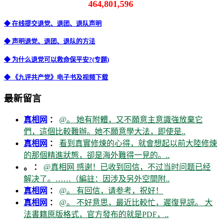
464,801,596
◆ 在线提交退党、退团、退队声明
◆ 声明退党、退团、退队的方法
◆ 为什么退党可以救命保平安?(专题)
◆ 《九评共产党》电子书及视频下载
最新留言
真相网
：
@。 她有附體，又不願意主意識強放棄它
們，這個比較難辦。她不願意學大法，即使是..
真相网
：
看到真實修煉的心得，就會想起以前大陸修煉
的那個精進狀態，卻是海外難得一見的。..
。 ：
@真相网 感谢！已收到回信，不过当时问题已经
解决了。……（編註：因涉及另外空間附..
真相网
：
@。 有回信，请参考，祝好！
真相网
：
@。 不好意思，最近比較忙，遲復見諒。 大
法書籍原版格式，官方發布的就是PDF，..