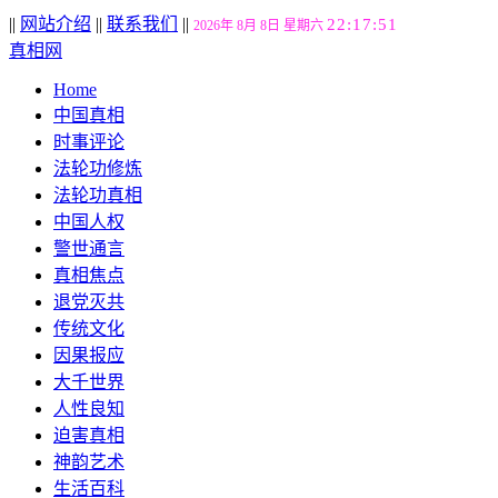
||
网站介绍
||
联系我们
||
22:17:52
2026年 8月 8日 星期六
真相网
Home
中国真相
时事评论
法轮功修炼
法轮功真相
中国人权
警世通言
真相焦点
退党灭共
传统文化
因果报应
大千世界
人性良知
迫害真相
神韵艺术
生活百科