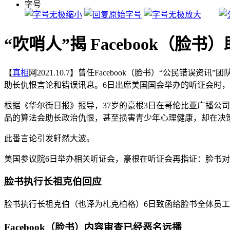
字号
“吹哨人”揭 Facebook（
【
真相
网2021.10.7】曾任Facebook（脸书）“公民错误资
助长仇恨言论和错误讯息。6日出席美国国会举办的听证会时
根据《华尔街日报》报导，37岁的豪根3日在哥伦比亚广播公司（
品的算法会助长政治仇恨，甚至损害青少年心理健康，却在决
此番言论引发轩然大波。
美国参议院6日举办相关听证会，豪根在听证会再指证：脸书
脸书执行长祖克伯回应
脸书执行长祖克伯（也译为札克柏格）6日致函给脸书全体员
Facebook（脸书）内容审查已经恶名远播