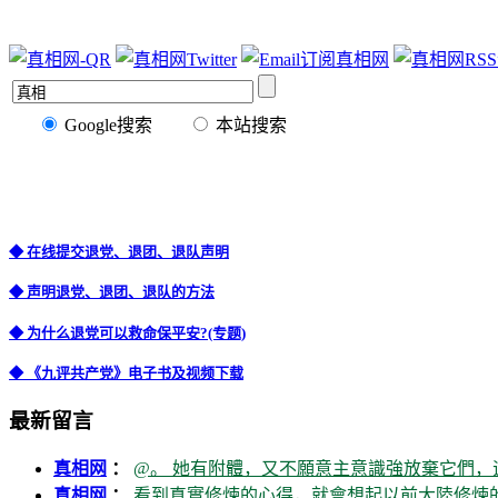
Google搜索
本站搜索
◆ 在线提交退党、退团、退队声明
◆ 声明退党、退团、退队的方法
◆ 为什么退党可以救命保平安?(专题)
◆ 《九评共产党》电子书及视频下载
最新留言
真相网
：
@。 她有附體，又不願意主意識強放棄它們，
真相网
：
看到真實修煉的心得，就會想起以前大陸修煉的