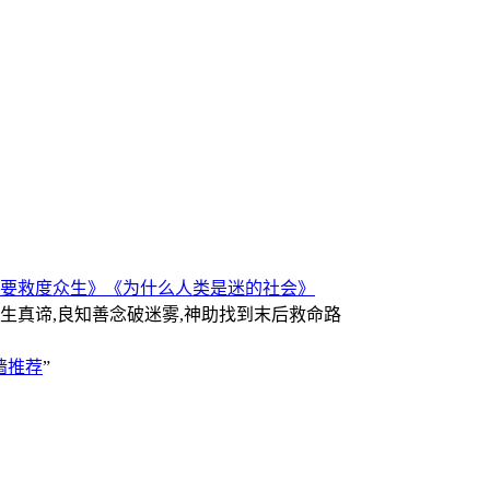
要救度众生》
《为什么人类是迷的社会》
人生真谛,良知善念破迷雾,神助找到末后救命路
墙推荐
”