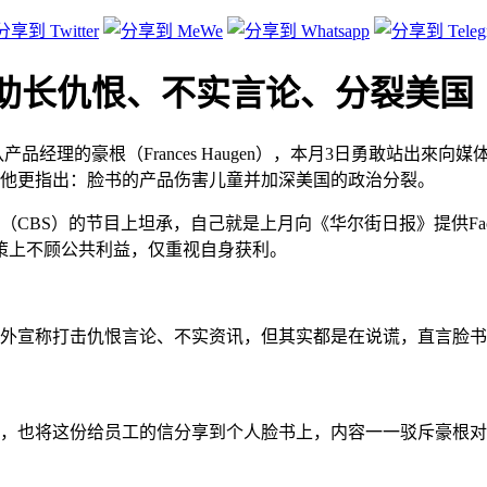
脸书）助长仇恨、不实言论、分裂美国
讯”团队产品经理的豪根（Frances Haugen），本月3日勇敢站出來
，他更指出：脸书的产品伤害儿童并加深美国的政治分裂。
CBS）的节目上坦承，自己就是上月向《华尔街日报》提供Fac
策上不顾公共利益，仅重视自身获利。
对外宣称打击仇恨言论、不实资讯，但其实都是在说谎，直言脸
工，也将这份给员工的信分享到个人脸书上，内容一一驳斥豪根