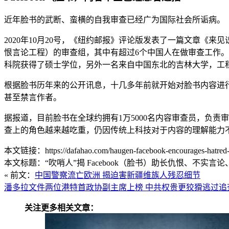
近年脸书的武断、蛮横的自我审查已经广为国际社会所诟病。
2020年10月20号，《纽约邮报》评论版发表了一篇文章《来见识你的华人脸书审
恨言论工程）的审查组，其中有超过6个中国人在做审查工作。文章作者
科院获得了硕士学位，另外一名来自中国东北的吉林大学，工
根据脸书历年来的公开讯息，十几多年前就开始对脸书内容进
甚至禁言作者。
据报道，目前脸书在全球约拥有1万5000名内容审查员，负责
查上的角色越来越吃重，仍因传统上科技对于内容的理解能力
本文链接：https://dafahao.com/haugen-facebook-encourages-hatred-f
本文标题：“吹哨人”揭 Facebook（脸书）助长仇恨、不实言论
« 前文：
中国警察流亡欧洲 揭迫害新疆维族人残忍细节
潘多拉文件两位港特首政协副主席上榜 中共权贵更狡猾逃过追
关注更多相关文章：