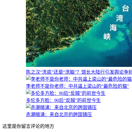
陈之汉“洗底”还是“洗脑”？馆长大陆行引发舆论争
李老师不是你老师：中共逼上梁山的“最危险的猫”
多伦多方脸：90后“反贼”的前世今生
赤潮暗涌：来自北京的跨国镇压
这里是你留言评论的地方