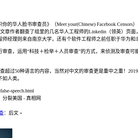
查员》（Meet your(Chinese) Facebook Censors）。
翻查了组里的几名华人工程师的Linkedin（领英）页面，显示西雅图
程师经理则来自南京大学，还有个软件工程师之前任职于华为和
行审查，运用“科技＋检举＋人员审查”的方式，来侦测及审查可
审查超过50种语言的内容，当然对中文的审查更是重中之重！20
不如人类。
alse-speech.html
、分裂美国 - 真相网
查
：后文 »