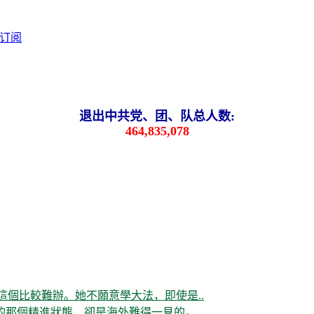
退出中共党、团、队总人数:
464,835,078
這個比較難辦。她不願意學大法，即使是..
那個精進狀態，卻是海外難得一見的。..