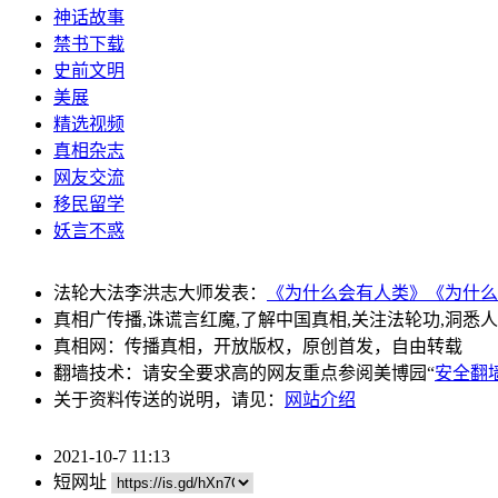
神话故事
禁书下载
史前文明
美展
精选视频
真相杂志
网友交流
移民留学
妖言不惑
法轮大法李洪志大师发表：
《为什么会有人类》
《为什么
真相广传播,诛谎言红魔,了解中国真相,关注法轮功,洞悉
真相网：传播真相，开放版权，原创首发，自由转载
翻墙技术：请安全要求高的网友重点参阅美博园“
安全翻
关于资料传送的说明，请见：
网站介绍
2021-10-7 11:13
短网址