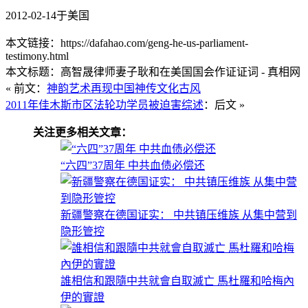
2012-02-14于美国
本文链接：https://dafahao.com/geng-he-us-parliament-
testimony.html
本文标题：高智晟律师妻子耿和在美国国会作证证词 - 真相网
« 前文：
神韵艺术再现中国神传文化古风
2011年佳木斯市区法轮功学员被迫害综述
：后文 »
关注更多相关文章：
“六四”37周年 中共血债必偿还
新疆警察在德国证实： 中共镇压维族 从集中营到
隐形管控
誰相信和跟隨中共就會自取滅亡 馬杜羅和哈梅內
伊的實證