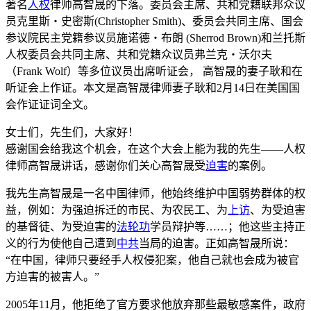
著名
人权
律师高智晟的下落。委员会主席、共和党籍联邦众议
员克里斯‧史密斯(Christopher Smith)、委员会共同主席、国会
参议院民主党籍参议员施诺德‧布朗 (Sherrod Brown)和兰托斯
人权委员会共同主席、共和党籍众议员弗兰克‧沃尔夫
（Frank Wolf）等多位议员出席听证会， 高智晟的妻子耿和在
听证会上作证。本文是高智晟律师妻子耿和2月14日在美国国
会作证证词全文。
女士们，先生们，大家好！
感谢国会给我这个机会，在这个大会上能为我的先生——人权
律师高智晟讲话，感谢你们关心高智晟受
迫害
的案例。
我先生高智晟是一名中国律师，他始终维护中国弱势群体的权
益，例如：为强迫拆迁的市民、为农民工、为
上访
、为受迫害
的基督徒、为受迫害的
法轮功
学员辩护等……；他这些主持正
义的行为使他自己遭到
中共
当局的迫害。正如高智晟所说：
“在中国，律师只要经手人权侵犯案，他自己就也会成为被官
方迫害的被害人。”
2005年11月，他拒绝了官方要求他放弃那些最敏感案件，政府