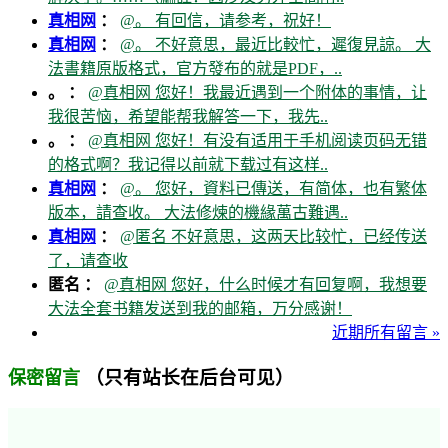
真相网
：
@。 有回信，请参考，祝好！
真相网
：
@。 不好意思，最近比較忙，遲復見諒。 大
法書籍原版格式，官方發布的就是PDF，..
。 ：
@真相网 您好！我最近遇到一个附体的事情，让
我很苦恼，希望能帮我解答一下，我先..
。 ：
@真相网 您好！有没有适用于手机阅读页码无错
的格式啊？我记得以前就下载过有这样..
真相网
：
@。 您好，資料已傳送，有简体，也有繁体
版本，請查收。 大法修煉的機緣萬古難遇..
真相网
：
@匿名 不好意思，这两天比较忙，已经传送
了，请查收
匿名 ：
@真相网 您好，什么时候才有回复啊，我想要
大法全套书籍发送到我的邮箱，万分感谢！
近期所有留言 »
（只有站长在后台可见）
保密留言