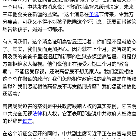
十个月后，中共发布消息说：“撤销对高智晟缓刑决定，未来
三年他会关在新疆的监狱。”这个消息在
圣诞
节传来，令我万
分痛苦，可我又不得不对孩子隐瞒这个坏消息，还要面带微笑
地告诉孩子，妈妈一切都好。
有人问我们，这个消息证明高智晟还活着，你们是不是就放心
了。其实，我们反而更加担心。因为就在上个月，高智晟的大
哥及我的爸爸千里迢迢赶到新疆的监狱去探望高智晟，可是狱
方却拒绝家人探视。他们说他正在接受为期三个月的“教育
期”，不能接受探视，还说高智晟不想见家人。我们怎能相信
这个总在撒谎的政府？我们怎能相信政府说的高智晟是在新疆
监狱？我们怎能相信高智晟不再受酷刑折磨？我们怎能相信他
还活着？
高智晟受迫害的案例是中共政府践踏人权的真实案例，它表明
中共完全无视
法律
和人权，它更表明那些说中共政府人权改善
的说辞是
谎言
。
在这个听证会召开的同时，中共副主席习近平正在白宫与奥巴