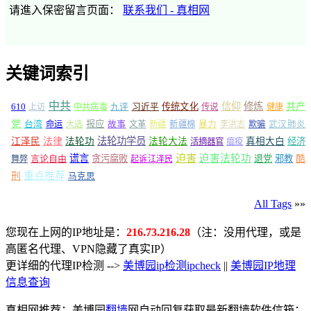
请進入保密留言页面：
联系我们 - 真相网
关键词索引
中共
信仰
修炼
610
传统文化
共产
上访
中共病毒
九评
习近平
传说
健康
党
报应
台湾
命运
大选
故事
文革
新疆
新疆棉
暴力
李洪志
欺骗
武汉肺炎
法轮功学员
江泽民
法律
法轮功
法轮大法
真相大白
经济
活摘器官
瘟疫
谎言
迫害
迫害法轮功
言论自由
贪污腐败
退党
邪教
酷
舞弊
起诉江泽民
重点推荐
刑
马克思
All Tags
»»
您现在上网的IP地址是：
216.73.216.28
（注：没用代理，或是
高匿名代理、VPN隐藏了真实IP）
更详细的代理IP检测 -->
美博园ip检测ipcheck
||
美博园IP地理
信息查询
真相网推荐：美博园
翻墙
网自动回复获取最新翻墙软件信箱：