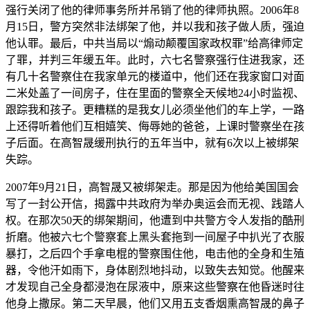
强行关闭了他的律师事务所并吊销了他的律师执照。2006年8
月15日，警方突然非法绑架了他，并以我和孩子做人质，强迫
他认罪。最后，中共当局以“煽动颠覆国家政权罪”给高律师定
了罪，并判三年缓五年。此时，六七名警察强行住进我家，还
有几十名警察住在我家单元的楼道中，他们还在我家窗口对面
二米处盖了一间房子，住在里面的警察全天候地24小时监视、
跟踪我和孩子。更糟糕的是我女儿必须坐他们的车上学，一路
上还得听着他们互相嬉笑、侮辱她的爸爸，上课时警察坐在孩
子后面。在高智晟缓刑执行的五年当中，就有6次以上被绑架
失踪。
2007年9月21日，高智晟又被绑架走。那是因为他给美国国会
写了一封公开信，揭露中共政府为举办奥运会而无视、践踏人
权。在那次50天的绑架期间，他遭到中共警方令人发指的酷刑
折磨。他被六七个警察套上黑头套拖到一间屋子中扒光了衣服
暴打，之后四个手拿电棍的警察围住他，电击他的全身和生殖
器，令他汗如雨下，身体剧烈地抖动，以致失去知觉。他醒来
才发现自己全身都浸泡在尿液中，原来这些警察在他昏迷时往
他身上撒尿。第二天早晨，他们又用五支香烟熏高智晟的鼻子