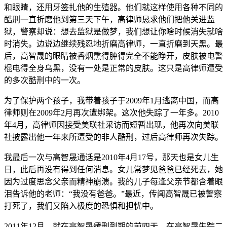
和眼睛，还用牙签扎他的生殖器。他们就这样使用各种不同的
酷刑一直折磨他到第三天下午，高律师恳求他们把他关进监
狱，警察却说：想去监狱是做梦，我们想让你啥时候消失就啥
时消失。边说边继续残忍地折磨高律师，一直折磨到天黑。最
后，高智晟的眼睛被香烟熏得肿得完全不能睁开，皮肤被电警
棍电得全身乌黑，没有一处是正常的皮肤。这只是高律师遭受
的多次酷刑中的一次。
为了保护两个孩子，我带着孩子于2009年1月逃离中国，而高
律师则在2009年2月再次遭绑架。这次他失踪了一年多。2010
年4月，高律师因接受美联社采访而短暂出现，他再次向美联
社披露出他一年来所遭受的非人酷刑，过后高律师再次失踪。
我最后一次与高智晟通话是2010年4月17号，那天也是女儿生
日，此后再没有得到任何消息。女儿常梦见爸爸已经死去，她
因为过度思念父亲而精神崩溃。我的儿子每逢父亲节都含着眼
泪告诉他的老师：“我没有爸爸。”最近，传闻高智晟已被警察
打死了，我们又陷入极度的恐惧和担忧中。
2011年12月，就在高智晟缓刑到期的前四天，在高智晟失踪二