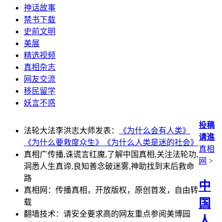
神话故事
禁书下载
史前文明
美展
精选视频
真相杂志
网友交流
移民留学
妖言不惑
投稿
法轮大法李洪志大师发表：
《为什么会有人类》
请進
《为什么要救度众生》
《为什么人类是迷的社会》
真相
真相广传播,诛谎言红魔,了解中国真相,关注法轮功,
网
>
洞悉人生真谛,良知善念破迷雾,神助找到末后救命
路
中
真相网：传播真相，开放版权，原创首发，自由转
国
载
翻墙技术：请安全要求高的网友重点参阅美博园
人