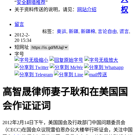
“
安全翻墙推荐
”
权
关于资料传送的说明，请见：
网站介绍
留言
标签：
奥运
,
新疆
,
新疆棉
,
言论自由
,
谎言
,
2012-2-
迫害
,
迫害法轮功
,
高智晟
20 15:34
短网址
字号
高智晟律师妻子耿和在美国国
会作证证词
2012年2月14日下午，美国国会及行政部门中国问题委员会
（CECC)在国会众议院雷伯恩办公大楼举行听证会，关注中国