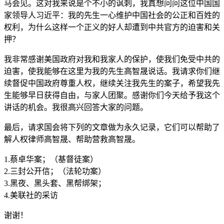
马会见。这对我来说是个不小的讽刺，我真想问问这位中国国
家领导人习近平：我的先生一心维护中国社会的公正和百姓的
权利，为什么这样一个正义的好人却遭到中共官方的迫害和关
押？
我非常感谢美国政府对我和我家人的保护，使我们免受中共的
迫害，使我能够在这里为我的先生高智晟说话。我请求你们继
续督促中国政府尊重人权，继续关注我先生的案子，希望我先
生能够早日获得自由，与家人团聚。感谢你们今天给予我这个
讲话的机会。我很高兴回答大家的问题。
最后，请求国会将下列的文章做为永久记录，它们可以帮助了
解人权律师高智晟、帮助营救高智晟。
1.蔡卓华案；（基督徒案）
2.三封公开信；（法轮功案）
3.黑夜、黑头套、黑帮绑架；
4.美联社的采访
谢谢！