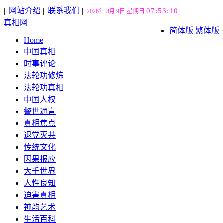
||
网站介绍
||
联系我们
||
07:53:10
2026年 8月 9日 星期日
真相网
简体版
繁体版
Home
中国真相
时事评论
法轮功修炼
法轮功真相
中国人权
警世通言
真相焦点
退党灭共
传统文化
因果报应
大千世界
人性良知
迫害真相
神韵艺术
生活百科