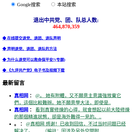
Google搜索
本站搜索
退出中共党、团、队总人数:
464,870,359
◆ 在线提交退党、退团、退队声明
◆ 声明退党、退团、退队的方法
◆ 为什么退党可以救命保平安?(专题)
◆ 《九评共产党》电子书及视频下载
最新留言
真相网
：
@。 她有附體，又不願意主意識強放棄它
們，這個比較難辦。她不願意學大法，即使是..
真相网
：
看到真實修煉的心得，就會想起以前大陸修煉
的那個精進狀態，卻是海外難得一見的。..
。 ：
@真相网 感谢！已收到回信，不过当时问题已经
解决了。……（編註：因涉及另外空間附..