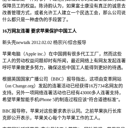
保障员工的权益。陈诗韵认为，如果富士康没有真正的诚意去
改善管理方式，或者允许工人建立一个民选工会，那么公司说
什么都只是一种虚伪的手段罢了。
16万网友连署 要求苹果保护中国工人
新头壳newtalk 2012.02.02 杨宗兴/综合报导
苹果电脑（Apple inc.）在中国拥有很多代工工厂，然而这些
工人的劳动权益问题却时有所闻，最近网络上有网友发起连署
呼吁苹果做更多努力，确保这些中国工人能得到更好的待遇。
根据英国国家广播公司（BBC）报导指出，这项由变革网站
（on Change.org）发起的连署活动已经获得16万734名网友的
支持。另外一项网络连署活动也已经有43000多人连署支持，
希望苹果智能手机iPhone 5的制造过程应该“符合道德标准”。
BBC报导称，苹果对这些要求表示认同。之前苹果执行长库
克即公开表示，苹果关心每个为苹果工作的工人。