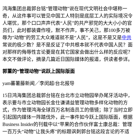
鸿海集团总裁郭台铭“管理动物”说在现代文明社会中堪称一
奇，从这件事可以管见中国工人特别是底层工人的实际境况令
人堪忧，那个口口声声代表“人民”的共产邪党的大大小小的官
员们，此时都装聋作哑，默不作声，事不关己，那100多万被
辱为“动物”的劳工大众难道就不是“人民”，这是不是又是
中共
常说的极少数？是不是反证了中共根本就不代表中国人民？面
对那样的侮辱性言论要是在其它国家会做出什么样的反应呢？
本文不做评论，摘录几篇近日国际媒体的报道，供读者参详。
郭董的“管理动物”说跃上国际版面
yam蕃薯藤新闻╱李闵超/台北报导
15日鸿海集团总裁郭台铭在台北市立动物园举办尾牙活动中，
表示要与市立动物园长金仕谦请益管理动物多样化动物的方
式，作为管理鸿海全球百万名制造员工的借镜；除了当时立即
引起国内媒体一阵踏伐外，此一事件如今跃上国际版面，根据
Business Insider的刊载中以“苹果的合作伙伴富士康总裁：管理
一百万头“动物”让我头疼”的标题讽刺郭台铭这段言论的不适