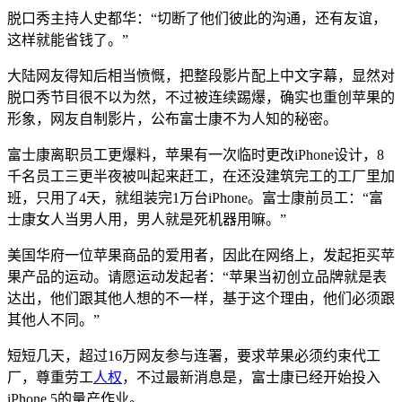
脱口秀主持人史都华：“切断了他们彼此的沟通，还有友谊，
这样就能省钱了。”
大陆网友得知后相当愤慨，把整段影片配上中文字幕，显然对
脱口秀节目很不以为然，不过被连续踢爆，确实也重创苹果的
形象，网友自制影片，公布富士康不为人知的秘密。
富士康离职员工更爆料，苹果有一次临时更改iPhone设计，8
千名员工三更半夜被叫起来赶工，在还没建筑完工的工厂里加
班，只用了4天，就组装完1万台iPhone。富士康前员工：“富
士康女人当男人用，男人就是死机器用嘛。”
美国华府一位苹果商品的爱用者，因此在网络上，发起拒买苹
果产品的运动。请愿运动发起者：“苹果当初创立品牌就是表
达出，他们跟其他人想的不一样，基于这个理由，他们必须跟
其他人不同。”
短短几天，超过16万网友参与连署，要求苹果必须约束代工
厂，尊重劳工
人权
，不过最新消息是，富士康已经开始投入
iPhone 5的量产作业。