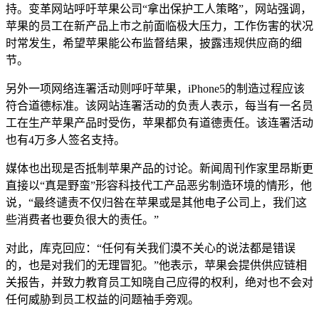
持。变革网站呼吁苹果公司“拿出保护工人策略”，网站强调，
苹果的员工在新产品上市之前面临极大压力，工作伤害的状况
时常发生，希望苹果能公布监督结果，披露违规供应商的细
节。
另外一项网络连署活动则呼吁苹果，iPhone5的制造过程应该
符合道德标准。该网站连署活动的负责人表示，每当有一名员
工在生产苹果产品时受伤，苹果都负有道德责任。该连署活动
也有4万多人签名支持。
媒体也出现是否抵制苹果产品的讨论。新闻周刊作家里昂斯更
直接以“真是野蛮”形容科技代工产品恶劣制造环境的情形，他
说，“最终谴责不仅归咎在苹果或是其他电子公司上，我们这
些消费者也要负很大的责任。”
对此，库克回应：“任何有关我们漠不关心的说法都是错误
的，也是对我们的无理冒犯。”他表示，苹果会提供供应链相
关报告，并致力教育员工知晓自己应得的权利，绝对也不会对
任何威胁到员工权益的问题袖手旁观。