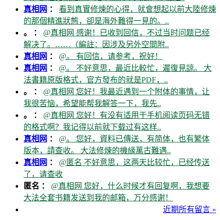
真相网
：
看到真實修煉的心得，就會想起以前大陸修煉
的那個精進狀態，卻是海外難得一見的。..
。 ：
@真相网 感谢！已收到回信，不过当时问题已经
解决了。……（編註：因涉及另外空間附..
真相网
：
@。 有回信，请参考，祝好！
真相网
：
@。 不好意思，最近比較忙，遲復見諒。 大
法書籍原版格式，官方發布的就是PDF，..
。 ：
@真相网 您好！我最近遇到一个附体的事情，让
我很苦恼，希望能帮我解答一下，我先..
。 ：
@真相网 您好！有没有适用于手机阅读页码无错
的格式啊？我记得以前就下载过有这样..
真相网
：
@。 您好，資料已傳送，有简体，也有繁体
版本，請查收。 大法修煉的機緣萬古難遇..
真相网
：
@匿名 不好意思，这两天比较忙，已经传送
了，请查收
匿名 ：
@真相网 您好，什么时候才有回复啊，我想要
大法全套书籍发送到我的邮箱，万分感谢！
近期所有留言 »