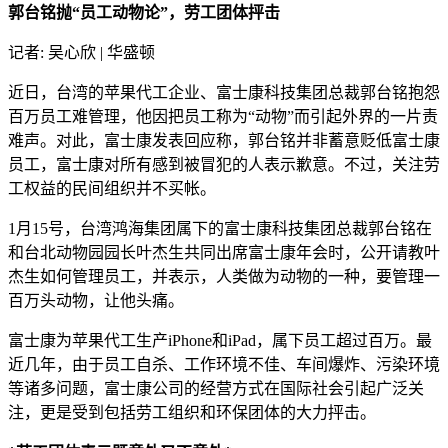
郭台铭抛“员工动物论”，劳工团体抨击
记者: 吴心欣 | 华盛顿
近日，台湾的苹果代工企业、富士康科技集团总裁郭台铭抱怨
百万员工难管理，他因把员工称为“动物”而引起外界的一片责
难声。对此，富士康发表回应称，郭台铭并非蓄意贬低富士康
员工，富士康对所有感到被冒犯的人表示歉意。不过，关注劳
工权益的民间组织并不买帐。
1月15号，台湾鸿海集团属下的富士康科技集团总裁郭台铭在
和台北动物园园长叶杰生共同出席富士康年会时，公开请教叶
杰生如何管理员工，并表示，人类做为动物的一种，要管理一
百万头动物，让他头痛。
富士康为苹果代工生产iPhone和iPad，属下员工超过百万。最
近几年，由于员工自杀、工作环境不佳、车间爆炸、污染环境
等诸多问题，富士康公司的经营方式在国际社会引起广泛关
注，更是受到包括劳工组织和环保团体的大力抨击。