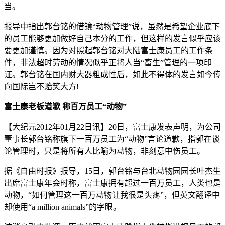
当。
报导中指出郭台铭的借镜“动物管理”说，虽然是希望企业底下
的员工能够更加做好自己本分的工作，但这样的发言似乎应该
要更加谨慎。因为对照起郭台铭对大陆富士康员工的工作条
件，非法超时劳动的情况似乎正将人当“畜生”管理的一项印
证。郭台铭在国内财大器粗成性后，如此不得体的发言如今传
向国际岂不贻笑大方!
富士康老板道歉 称百万员工“动物”
【大纪元2012年01月22日讯】20日，富士康发表声明，为公司
董事长郭台铭称旗下一百万员工为“动物”言论道歉，指郭在谈
论管理时，只是将所有人比喻为动物，非刻意中伤员工。
据《自由时报》报导，15日，郭台铭与台北动物园园长叶杰生
出席富士康年会时称，富士康拥有超过一百万员工，人类也是
动物，“如何管理这一百万动物让我很是头疼”，但英文翻译中
却使用“a million animals”的字眼。