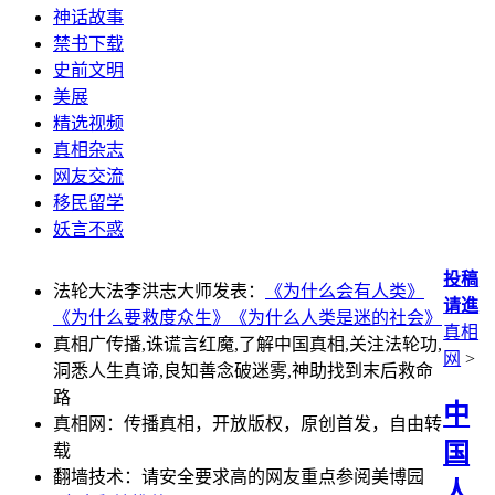
神话故事
禁书下载
史前文明
美展
精选视频
真相杂志
网友交流
移民留学
妖言不惑
投稿
法轮大法李洪志大师发表：
《为什么会有人类》
请進
《为什么要救度众生》
《为什么人类是迷的社会》
真相
真相广传播,诛谎言红魔,了解中国真相,关注法轮功,
网
>
洞悉人生真谛,良知善念破迷雾,神助找到末后救命
路
中
真相网：传播真相，开放版权，原创首发，自由转
国
载
翻墙技术：请安全要求高的网友重点参阅美博园
人