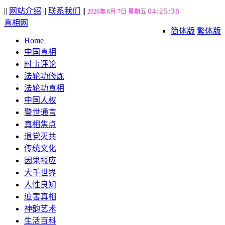
||
网站介绍
||
联系我们
||
04:25:39
2026年 8月 7日 星期五
真相网
简体版
繁体版
Home
中国真相
时事评论
法轮功修炼
法轮功真相
中国人权
警世通言
真相焦点
退党灭共
传统文化
因果报应
大千世界
人性良知
迫害真相
神韵艺术
生活百科