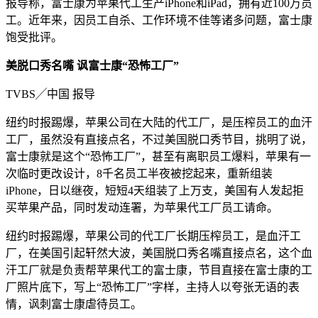
报导称，富士康为苹果代工生产iPhone和iPad，拥有近100万员
工。近年来，因员工自杀、工作环境不佳等诸多问题，富士康
饱受批评。
美脱口秀名嘴 讽富士康“恐怖工厂”
TVBS╱中国 报导
纽约时报踢爆，苹果公司在大陆的代工厂，是压榨员工的血汗
工厂，虽然没有直接点名，不过美国脱口秀节目，挑明了说，
富士康就是这个“恐怖工厂”，甚至有离职员工爆料，苹果有一
次临时更改设计，8千名员工半夜被挖起来，重新组装
iPhone，日以继夜，短短4天组装了上万支，美国有人发起拒
买苹果产品，同时发动连署，为苹果代工厂员工请命。
纽约时报踢爆，苹果公司的代工厂长期压榨员工，是血汗工
厂，在美国引起轩然大波，美国脱口秀名嘴直接点名，这个血
汗工厂就是负责帮苹果代工的富士康，节目直接在富士康的工
厂照片底下，写上“恐怖工厂”字样，主持人以夸张无语的表
情，讽刺富士康虐待员工。