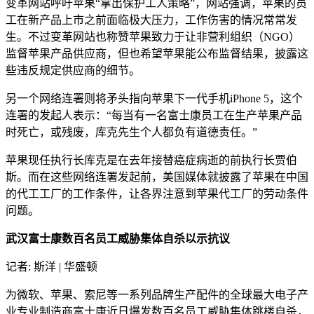
变革网站呼吁苹果“拿出保护工人策略”，网站强调，苹果的员
工在新产品上市之前面临极大压力，工作伤害的情况常常发
生。不过变革网站也称赞苹果致力于让非营利组织（NGO）
监督苹果产品供应商，但也希望苹果能公布监督结果，披露这
些违反规定供应商的细节。
另一个网络连署则将矛头指向苹果下一代手机iPhone 5，这个
连署的发起人表示：“每当有一名富士康员工在生产苹果产品
时死亡，或残废，库克先生个人都负有道德责任。”
苹果现任执行长库克是在去年接替癌症病逝的前执行长贾伯
斯。而在这些网络连署发起前，美国媒体就披露了苹果在中国
的代工工厂的工作条件，让各界注意到苹果代工厂的劳动条件
问题。
武汉富士康数百名员工威胁集体自杀以示抗议
记者: 斯洋 | 华盛顿
为微软、苹果、索尼等一系列品牌生产配件的全球最大电子产
业专业制造商富士康近日爆发数百名员工威胁集体跳楼自杀，