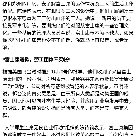
都和郑州的厂房，去了解富士康的运作情况及工人的生活工作
情况。陈诗韵表示，在和很多工人的谈话中，他们了解到富士
康根本不尊重为工厂付出血汗的工人。她说：“新来的员工要
接受军事化训练，要训练他们绝对服从富士康的一些管理文
化。一些基层的管理人员甚至说，富士康根本就不缺人，如果
你这些小小的痛苦也受不了的话，你就马上可以走，或者是
滚。”
*富士康道歉，劳工团体不买帐*
根据英国《金融时报》1月20号的报导，他们收到了来自富士
康集团的一份声明。声明表示，郭台铭并未蓄意贬低富士康员
工为“动物”，公司对所有感到被冒犯的人表示歉意。声明还
说，郭台铭的真实意思是，由于所有人类都是动物王国的成
员，因此他可以向叶杰生学习经验，并应用到业务发展中去；
声明说，郭台铭的说法指的是所有人类，而不是某一特定人
群。
“大学师生监察无良企业行动”组织的陈诗韵表示，富士康集团
能够道歉是一件好事，不过他们比较关心的是富士康如何真正