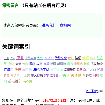
（只有站长在后台可见）
保密留言
请進入保密留言页面：
联系我们 - 真相网
关键词索引
中共
信仰
修炼
610
传统文化
共产
上访
中共病毒
九评
习近平
传说
健康
党
报应
台湾
命运
大选
故事
文革
新疆
新疆棉
暴力
李洪志
欺骗
武汉肺炎
法轮功学员
江泽民
法律
法轮功
法轮大法
真相大白
经济
活摘器官
瘟疫
谎言
迫害
迫害法轮功
言论自由
贪污腐败
退党
邪教
酷
舞弊
起诉江泽民
重点推荐
刑
马克思
All Tags
»»
您现在上网的IP地址是：
216.73.216.232
（注：没用代理，或