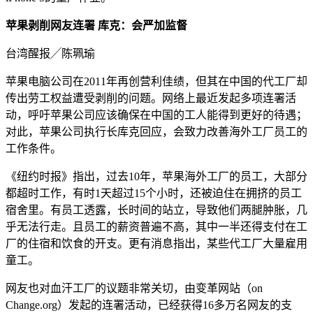
苹果剥削网友连署 库克：会严加监督
台湾醒报╱陈珮瑜
苹果电脑公司在2011年再创营利佳绩，但其在中国的代工厂却
传出劳工权益遭受剥削的问题。网络上最近发起多项连署活
动，呼吁苹果公司应该确保在中国的工人能得到更好的待遇；
对此，苹果公司执行长库克回应，会致力改善海外工厂员工的
工作条件。
《纽约时报》指出，过去10年，苹果海外工厂的员工，大部分
都超时工作，有时1天超过15个小时，还被迫住在拥挤的员工
宿舍里。有员工透露，长时间的站立，导致他们两腿肿胀，几
乎无法行走。且员工的薪资普遍不高，其中一半还得支付在工
厂的住宿和饮食的开支。更有消息指出，某些代工厂大量雇用
童工。
网友也对血汗工厂的议题非常关切，由变革网站（on
Change.org）发起的连署活动，已经获得16多万名网友的支