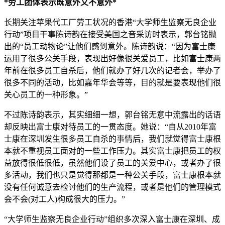
*劳工团体表示既意外又不意外*
长期关注苹果代工厂劳工状况的香港“大学师生监察无良企业
行动”项目干事陈诗韵在接受美国之音采访时表示，郭台铭抛
出的“员工动物论”让他们感到意外。陈诗韵说：“因为富士康
运用了很多公关手段，表现出好像很关爱员工，比如富士康两
年前在很多员工自杀后，他们就办了好几次的记者会，举办了
很多不同的活动，比如嘉年华会等等，目的就是要表现他们很
关心员工的一种形象。”
不过陈诗韵表示，其实细细一想，郭台铭无意中流露出的话语
却反映出富士康对待员工的一贯态度。她说：“自从2010年富
士康在深圳发生很多员工自杀的事情后，我们就觉得富士康根
本就不重视员工面对的一些工作压力。其实富士康把员工的权
益放得很低很低，虽然他们设了员工的关爱中心，或者办了很
多活动，我们也只是觉得那都是一种公关手段，富士康根本就
没有任何诚意去检讨他们的生产流程，或者是他们的管理模式
会不会(对工人)构成很大的压力。”
“大学师生监察无良企业行动”组织多次深入富士康在深圳、成