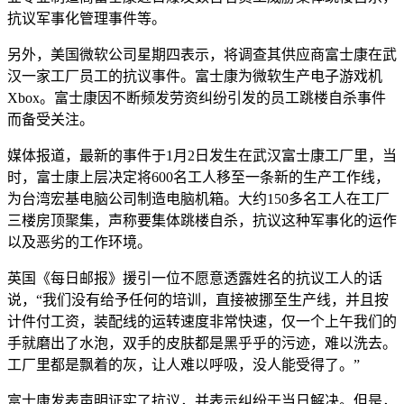
抗议军事化管理事件等。
另外，美国微软公司星期四表示，将调查其供应商富士康在武
汉一家工厂员工的抗议事件。富士康为微软生产电子游戏机
Xbox。富士康因不断频发劳资纠纷引发的员工跳楼自杀事件
而备受关注。
媒体报道，最新的事件于1月2日发生在武汉富士康工厂里，当
时，富士康上层决定将600名工人移至一条新的生产工作线，
为台湾宏基电脑公司制造电脑机箱。大约150多名工人在工厂
三楼房顶聚集，声称要集体跳楼自杀，抗议这种军事化的运作
以及恶劣的工作环境。
英国《每日邮报》援引一位不愿意透露姓名的抗议工人的话
说，“我们没有给予任何的培训，直接被挪至生产线，并且按
计件付工资，装配线的运转速度非常快速，仅一个上午我们的
手就磨出了水泡，双手的皮肤都是黑乎乎的污迹，难以洗去。
工厂里都是飘着的灰，让人难以呼吸，没人能受得了。”
富士康发表声明证实了抗议，并表示纠纷于当日解决。但是，