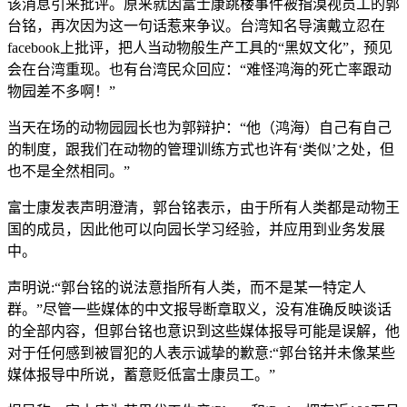
该消息引来批评。原来就因富士康跳楼事件被指漠视员工的郭
台铭，再次因为这一句话惹来争议。台湾知名导演戴立忍在
facebook上批评，把人当动物般生产工具的“黑奴文化”，预见
会在台湾重现。也有台湾民众回应：“难怪鸿海的死亡率跟动
物园差不多啊！”
当天在场的动物园园长也为郭辩护：“他（鸿海）自己有自己
的制度，跟我们在动物的管理训练方式也许有‘类似’之处，但
也不是全然相同。”
富士康发表声明澄清，郭台铭表示，由于所有人类都是动物王
国的成员，因此他可以向园长学习经验，并应用到业务发展
中。
声明说:“郭台铭的说法意指所有人类，而不是某一特定人
群。”尽管一些媒体的中文报导断章取义，没有准确反映谈话
的全部内容，但郭台铭也意识到这些媒体报导可能是误解，他
对于任何感到被冒犯的人表示诚挚的歉意:“郭台铭并未像某些
媒体报导中所说，蓄意贬低富士康员工。”