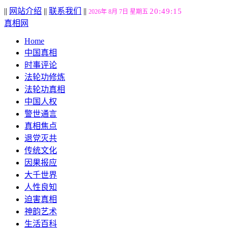
||
网站介绍
||
联系我们
||
20:49:16
2026年 8月 7日 星期五
真相网
Home
中国真相
时事评论
法轮功修炼
法轮功真相
中国人权
警世通言
真相焦点
退党灭共
传统文化
因果报应
大千世界
人性良知
迫害真相
神韵艺术
生活百科