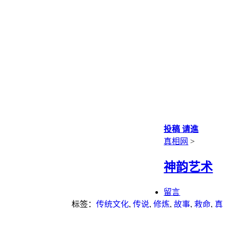
投稿 请進
真相网
>
神韵艺术
留言
标签：
传统文化
,
传说
,
修炼
,
故事
,
救命
,
真
相大白
,
神话
,
美术
,
艺术
,
重点推荐