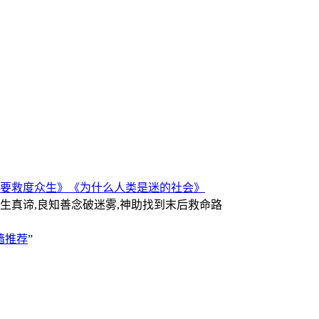
要救度众生》
《为什么人类是迷的社会》
人生真谛,良知善念破迷雾,神助找到末后救命路
墙推荐
”