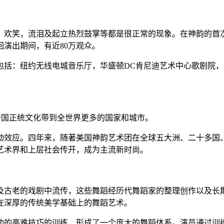
欢笑，流泪及起立热烈鼓掌等都是很正常的现象。在神韵的首次巡
巡回演出期间，有近80万观众。
包括：纽约无线电城音乐厅，华盛顿DC肯尼迪艺术中心歌剧院
的中国正统文化带到全世界更多的国家和城市。
动效应。四年来，随著美国神韵艺术团在全球五大洲、二十多国
艺术界和上层社会传开，成为主流新时尚。
及古老的戏剧中流传，这些舞蹈经历代舞蹈家的整理创作以及长
在深厚的传统美学基础上的舞蹈艺术。
功的高难技巧的训练，形成了一个庞大的舞蹈体系。演员通过训