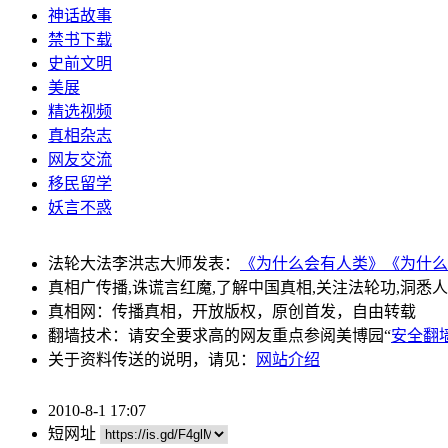
神话故事
禁书下载
史前文明
美展
精选视频
真相杂志
网友交流
移民留学
妖言不惑
法轮大法李洪志大师发表：
《为什么会有人类》
《为什么
真相广传播,诛谎言红魔,了解中国真相,关注法轮功,洞悉
真相网：传播真相，开放版权，原创首发，自由转载
翻墙技术：请安全要求高的网友重点参阅美博园“
安全翻
关于资料传送的说明，请见：
网站介绍
2010-8-1 17:07
短网址