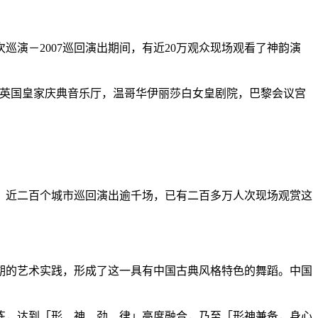
演－2007巡回演出期间，有近20万观众现场观看了神韵演
，英国皇家庆典音乐厅，温哥华伊丽莎白女皇剧院，巴黎会议宫
、近二百个城市巡回演出逾千场，已有二百多万人次现场观赏这
期的艺术实践，形成了这一具有中国古典风格特色的舞蹈。中国
练，达到「形、神、劲、律」高度融合，乃至「形神兼备，身心