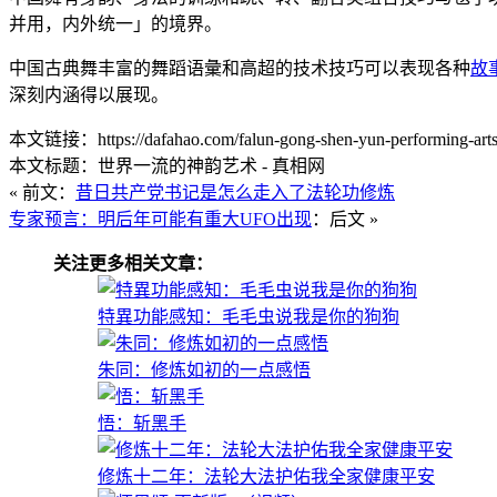
并用，内外统一」的境界。
中国古典舞丰富的舞蹈语彙和高超的技术技巧可以表现各种
故
深刻内涵得以展现。
本文链接：https://dafahao.com/falun-gong-shen-yun-performing-arts
本文标题：世界一流的神韵艺术 - 真相网
« 前文：
昔日共产党书记是怎么走入了法轮功修炼
专家预言：明后年可能有重大UFO出现
：后文 »
关注更多相关文章：
特異功能感知：毛毛虫说我是你的狗狗
朱同：修炼如初的一点感悟
悟：斩黑手
修炼十二年：法轮大法护佑我全家健康平安