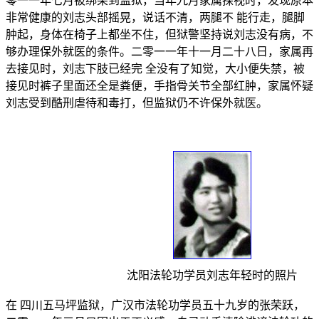
零一一年七月被绑架到监狱，当年九月家属探视时，发现原本
非常健康的刘志头部摇晃，说话不清，两腿不 能行走，腿脚
肿起，身体在椅子上都坐不住，但狱警坚持说刘志没有病，不
够办理保外就医的条件。二零一一年十一月二十八日，家属再
去接见时，刘志下肢已经完 全没有了知觉，大小便失禁，被
接见时裤子里面还全是粪便，手指骨关节全部红肿，家属怀疑
刘志受到酷刑虐待和毒打，但监狱仍不许保外就医。
沈阳法轮功学员刘志年轻时的照片
在 四川五马坪监狱，广汉市法轮功学员五十九岁的张荣跃，