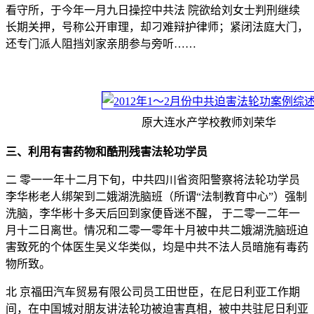
看守所，于今年一月九日操控中共法 院欲给刘女士判刑继续
长期关押，号称公开审理，却刁难辩护律师；紧闭法庭大门，
还专门派人阻挡刘家亲朋参与旁听……
原大连水产学校教师刘荣华
三、利用有害药物和酷刑残害法轮功学员
二 零一一年十二月下旬，中共四川省资阳警察将法轮功学员
李华彬老人绑架到二娥湖洗脑班（所谓“法制教育中心”）强制
洗脑，李华彬十多天后回到家便昏迷不醒， 于二零一二年一
月十二日离世。情况和二零一零年十月被中共二娥湖洗脑班迫
害致死的个体医生吴义华类似，均是中共不法人员暗施有毒药
物所致。
北 京福田汽车贸易有限公司员工田世臣，在尼日利亚工作期
间，在中国城对朋友讲法轮功被迫害真相，被中共驻尼日利亚