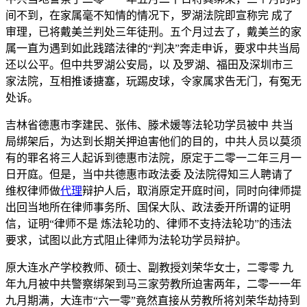
间不到，在家属毫不知情的情况下，罗湖法院即宣称完 成了
审理，已将戴美兰判处三年徒刑。五个月过去了，戴美兰的家
属一直为遇到如此践踏法律的“判决”奔走申诉，要求中共当局
还以公平。但中共罗湖公安局，以 及罗湖、福田及深圳市三
家法院，互相推诿搪塞，玩踢皮球，令家属求告无门，有冤无
处诉。
吉林省德惠市李建民、张伟、滕术媛等法轮功学员被中 共当
局绑架后，为达到长期关押迫害他们的目的，中共人员以莫须
有的罪名将三人起诉到德惠市法院，原定于二零一二年三月一
日开庭。但是，当中共德惠市政法委 及法院得知三人聘请了
维权律师做
代理
辩护人后，取消原定开庭时间，同时向律师提
出回当地所在律师事务所、国保大队、政法委开所谓的证明
信，证明“律师不是 炼法轮功的、律师不支持法轮功”的违法
要求，试图以此方式阻止律师为法轮功学员辩护。
原大连水产学校教师、硕士、副教授刘荣华女士，二零零 九
年九月被中共警察绑架到马三家劳教所迫害两年，二零一一年
九月期满，大连市“六一零”竟然直接从劳教所将刘荣华劫持到