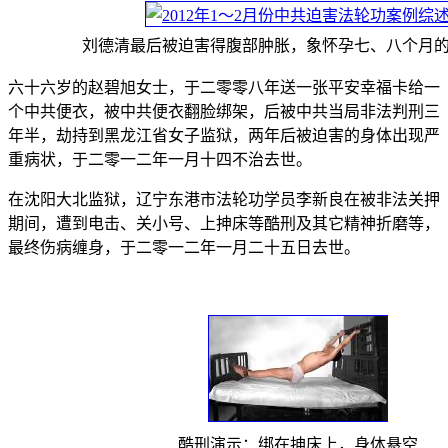
刘德清最后被迫害得腹部肿胀，象怀孕七、八个月
六十六岁的赵碧旭女士，于二零零八年送一张平安幸福卡给一
个中共便衣，被中共便衣翻脸绑架，后被中共当局非法判刑三
年半，劫持到黑龙江省女子监狱，两年后被迫害的身体出现严
重病状，于二零一二年一月十四不治去世。
在沈阳大北监狱，辽宁东港市法轮功学员李新良在被非法关押
期间，遭到电击、关小号、上抻床等酷刑及其它精神折磨等，
最终伤病缠身，于二零一二年一月二十五日去世。
酷刑演示：绑在抻床上，身体悬空