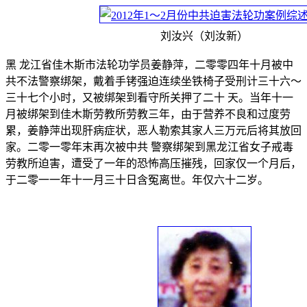
刘汝兴（刘汝新）
黑 龙江省佳木斯市法轮功学员姜静萍，二零零四年十月被中
共不法警察绑架，戴着手铐强迫连续坐铁椅子受刑计三十六～
三十七个小时，又被绑架到看守所关押了二十 天。当年十一
月被绑架到佳木斯劳教所劳教三年，由于营养不良和过度劳
累，姜静萍出现肝病症状，恶人勒索其家人三万元后将其放回
家。二零一零年末再次被中共 警察绑架到黑龙江省女子戒毒
劳教所迫害，遭受了一年的恐怖高压摧残，回家仅一个月后，
于二零一一年十一月三十日含冤离世。年仅六十二岁。