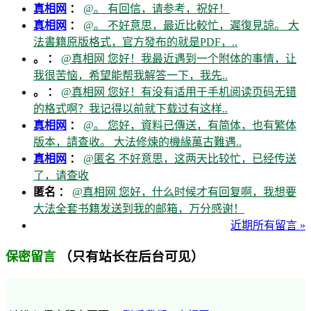
真相网
：
@。 有回信，请参考，祝好！
真相网
：
@。 不好意思，最近比較忙，遲復見諒。 大
法書籍原版格式，官方發布的就是PDF，..
。 ：
@真相网 您好！我最近遇到一个附体的事情，让
我很苦恼，希望能帮我解答一下，我先..
。 ：
@真相网 您好！有没有适用于手机阅读页码无错
的格式啊？我记得以前就下载过有这样..
真相网
：
@。 您好，資料已傳送，有简体，也有繁体
版本，請查收。 大法修煉的機緣萬古難遇..
真相网
：
@匿名 不好意思，这两天比较忙，已经传送
了，请查收
匿名 ：
@真相网 您好，什么时候才有回复啊，我想要
大法全套书籍发送到我的邮箱，万分感谢！
近期所有留言 »
（只有站长在后台可见）
保密留言