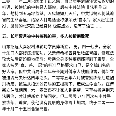
二零一一年三月只因出于正义感，自己动手清除诽谤法轮功的
标语，被蹲坑的中共恶人绑架，后被中共法院 非法判刑四
年，劫持到五马坪监狱。入狱短短几天后，中共狱警即将其迫
害的生命垂危，给家人打电话诬称张荣跃“自杀”。家人赶往监
狱，见到的张荣跃已经身体 极度虚弱，没有了语言……
五、长年累月被中共摧残迫害，多人被折磨致死
山东招远大秦家村法轮功学员傅新立， 男，四十七岁，全家
十余口人都修炼法轮功，父亲傅希彬曾身患绝症胃癌，修炼法
轮大法后奇迹般地痊愈；母亲全身多种疾病都得到了康复，全
家人按照“真、善、 忍”的标准严格要求自己，是全镇出名的
好人家。但中共当局十二年来长期对傅家人残酷迫害，傅新立
被迫流离失所达四年之久。二零零五年六月被警察绑架后遭酷
刑折磨，被逼从招远公安局的五楼跳下，造成生命垂危。在傅
新立住院期间，六一零警察不让家人到探望，直至被折磨到无
法医治，才让傅新立出院回家。但二零零 八年再次被中共警
察绑架、迫害，使他没有复原的身体雪上加霜，终于二零一一
年十月二十五日含冤离世。