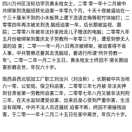
四川万州区法轮功学员黄永桂女士，二零 零一年十二月被中
共绑架到洗脑班转化迫害一年零九个月，十天十夜被逼站在一
个三十厘米不到的小木板凳上遭下流语言侮辱和竹块抽打；二
零零四年再次被关到洗 脑班迫害一年，后长期被监视、跟
踪；二零零八年被非法抄家抢走儿子赠送的电脑；二零零九年
五月份被绑架到重庆女子劳教所一年零三个月，遭受到惨无人
道的迫 害；二零一一年一月八日再次被绑架，被迫害得不省
人事，中共警察还要其去洗脑班，要进行所谓“所外劳教一
年”。二零一二年一月二十五日，黄永桂女士终因不 堪长期迫
害折磨去世，年仅六十岁。
陇西县西北铝加工厂职工刘汝兴（刘汝新），长期被中共当地
六一零、公安局、保卫科迫害，二零零三年七月被 非法关押
到甘肃省第一劳教所迫害二年，二零零七年八月又被非法判刑
三年，在天水监狱遭受迫害，出来后身心受到严重伤害，生活
没有保障，中共不法人员还骚扰 迫害不断，终因不堪摧残迫
害，于二零一一年十二月二十五日在家中离世，年仅六十岁。