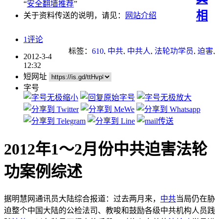
“
安全翻墙推荐
”
相
关于资料传送的说明，请见：
网站介绍
1评论
标签：
610
,
中共
,
中共人
,
法轮功学员
,
迫害
,
2012-3-4
迫害法轮功
12:32
短网址
字号
2012年1～2月份中共迫害法轮
功案例综述
据明慧网通讯员大陆综合报道：过去两月来，
中共
当局仍在胁
迫整个中国大陆的公检法司、教唆和鼓励各级中共机构人员践