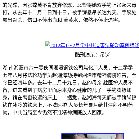
的光碟，因张嫦英不肯放弃修炼，恶警将她双手铐上吊起来毒
打，从去年十二月二日到十日，被手铐悬吊长达九天，手腕处
露出骨头，伤口不停出血和 流黄水，依然不停止迫害。
酷刑演示：吊铐
湖 南湘潭市六一零伙同湘潭钢铁公司焦化厂人员，于二零零
七年八月将法轮功学员赵湘海劫持到湘潭市精神病院迫害，至
今已经四年多。去年十二月十九日，赵的母亲 趁医护人员不
备，进去看到了病房里面原本身心健康的儿子：手铐脚镣加
身，铐在离窗较远的床上……据悉，赵湘海每天都被手铐脚镣
铐在冰冷的铁床上，不法医护 人员长年累月给其注射不明药
物，中共当局至今仍然不准精神病院放人回家。