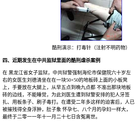
酷刑演示：打毒针（注射不明药物）
四、近期发生在中共监狱里面的酷刑虐杀案例
在 黑龙江省女子监狱，中共狱警强制海伦市保健院六十岁左
右的女医生刘德清坐在在一块50×50的地板砖上面的小板凳
上，手要放在大腿上，从早五点到晚九点都 不准出那块地板
砖的边线，不能睡觉，为此刘医生遭到狱警安排的犯人牙签
扎、用板条子、刷子毒打。在遭受二年多这样的迫害后，人已
被摧残得全身浮肿，肚子象 怀孕七、八个月的孕妇一样大，
最终于二零一一年十一月二十七日含冤离世。