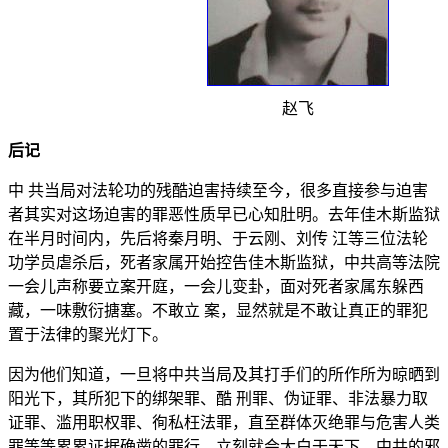
赵飞
后记
中 共当局对法轮功的残酷迫害持续至今，很多直接参与迫害
者其实对这场迫害的罪恶性质早已心知肚明。去年佳木斯监狱
在半月时间内，先后将秦月明、于云刚、刘传 江等三位法轮
功学员虐杀后，死者家属开始控告佳木斯监狱，中共高等法院
一会儿声称要立案开庭，一会儿变卦，面对死者家属东躲西
藏，一味敷衍搪塞。不敢立 案，显然就是不敢让真正的罪犯
置于法律的聚光灯下。
因为他们知道，一旦将中共当局及其打手们的所作所为晾晒到
阳光下，其所犯下的绑架罪、酷 刑罪、伪证罪、非法暴力取
证罪、滥用职权罪、徇私枉法罪，直至群体灭绝罪与危害人类
罪等等累累证据确凿的罪行，立刻就会大白于天下，中共的邪