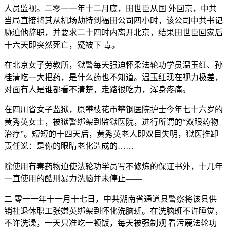
人员监视。二零一一年十二月底，田世臣从国 外回京，中共
当局直接将其从机场劫持到福田公司四小时，该公司中共书记
胁迫他辞职，并要求二十四时内离开北京，结果田世臣回家后
十六天即突然死亡，疑被下 毒。
在北京女子劳教所，狱警每天强迫怀柔法轮功学员温玉红、孙
桂清吃一大把药，是什么药也不知道。温玉红现在视力极差，
对面有人是谁都看不清楚，走路很吃力，浑身疼痛。
在四川省女子监狱，原攀枝花市攀钢医院护士今年七十六岁的
黄秀英女士，被狱警绑架到监狱医院，进行所谓的“双眼药物
治疗”。短短的十四天后，黄秀英老人即双目失明，狱医推卸
责任说：是你的眼睛老化造成的……
除使用有毒药物迫使法轮功学员写不修炼的保证书外，十几年
一直使用的酷刑暴力洗脑并未停止——
二 零一一年十一月十七日，中共湖南省通道县警察将该县供
销社退休职工张嫦英绑架到怀化洗脑班。在洗脑班不许睡觉，
不许洗澡，一天只准吃一顿饭，每天被强制观 看污蔑法轮功