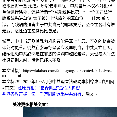
教本质将一览 无遗。所以去年年底，中共当局不仅不对犯罪
单位进行惩处，还将所谓“全省系统评比第一”、“全国司法行
政系统先进单位”给了被告上法庭的犯罪单位——佳木 斯监
狱。而残酷的迫害由于中共当局的邪恶支撑，至今在各地有增
无减，恶性迫害案例比比皆是。
然而，中共当局及其暴力机构只能是罪上加罪，不久的将来被
惩处时更重。仍然在参与行恶者应及早明白，中共灭亡在即，
继续追随中共必然是在罪恶的深渊中越陷越深，天理与人间法
律惩罚到来时，后悔已经来不及。
本文链接：https://dafahao.com/falun-gong-persecuted-2012-two-
month.html
本文标题：2012年1～2月份中共迫害法轮功案例综述 - 真相网
« 前文：
还原真相：“雷锋典型”造假大揭密
香港各界声援一亿一千万同胞退出中共游行
：后文 »
关注更多相关文章：