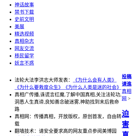
神话故事
禁书下载
史前文明
美展
精选视频
真相杂志
网友交流
移民留学
妖言不惑
投稿
法轮大法李洪志大师发表：
《为什么会有人类》
请進
《为什么要救度众生》
《为什么人类是迷的社会》
真相
真相广传播,诛谎言红魔,了解中国真相,关注法轮功,
网
>
洞悉人生真谛,良知善念破迷雾,神助找到末后救命
路
迫
真相网：传播真相，开放版权，原创首发，自由转
害
载
翻墙技术：请安全要求高的网友重点参阅美博园
真