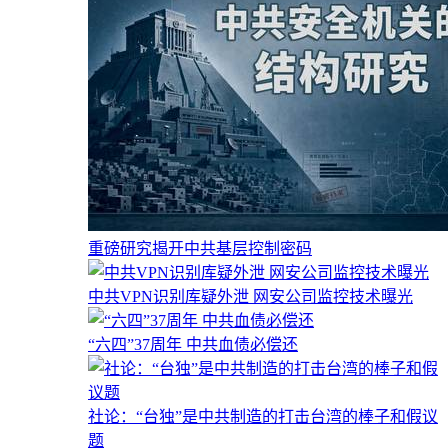
重磅研究揭开中共基层控制密码
中共VPN识别库疑外泄 网安公司监控技术曝光
“六四”37周年 中共血债必偿还
社论：“台独”是中共制造的打击台湾的棒子和假议
题