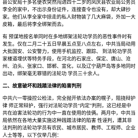
县公安局十多名便衣突然闯进四十二岁的凤庆县农业局公务员
李全的家中，不出示身份证件，连搜查令也没有，却大肆抄
家。他们从李全家中掠走的私人财物装了几大麻袋，外加一大
皮箱，最后将李全绑架而去。
有 预谋地按名单同时在多地绑架法轮功学员的恶性事件时有
发生。仅在二月二十五日早晨五点至八点左右，中共当局动用
大批国安、公安警力，使用手机监控、跟踪、 到法轮功学员
家楼道埋伏等特务手段，在河北的石家庄、保定、唐山、沧
州、泊头、张家口、邯郸、宣化，以及辽宁葫芦岛等多地同时
出动，绑架毫无罪错的法轮功 学员三十余人。
二、故意破坏和践踏法律的陷害判刑
中共六一零操控公检法，完全抛开依法办案的幌子，阻挠辩护
律 师正常辩护，强行对法轮功学员“内定”判刑，这已经是中
共在迫害法轮功的行为中一直在使用的伎俩。两月中，中共当
局依然在各地大量实施这种践踏法律的陷害 性诬判，遭其非
法判刑的法轮功学员有农民、城市居民、教师、工程师、企业
人士等等，以下仅举几例：