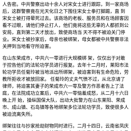
人告密。中共警察出动十余人对宋女士进行跟踪，到一家商场
后，这群警察竟在光天化日之下围住宋女士拳打脚踢，直 到
宋女士被打得晕死过去。该商场的老板、服务员和在场顾客因
看不过眼，请他们停止打人，他们竟将这些无辜的人都抓到公
安局，直到第二天才放出，致使商场当 天不得不被迫关门停
业。宋女士被抄家后，母亲也被绑架，母女都被中共警察非法
关押到当地看守所迫害。
在山东荣成市，中共六一零进行大规模绑 架，仅仅出于对敢
于控告他们的法轮功学员进行报复。去年十二月时，莱阳市法
轮功学员任菊玲被当地派出所绑架，被迫害到有生命危险，劳
教所拒收才被放回家。 任菊玲的丈夫气愤不过，从北京请了
律师，将迫害其妻子的荣成市六一零及警方作恶者告上了法
庭，在法院成功立案后，中共六一零恼羞成怒，从二月十六日
晚上开 始，操纵国保大队，出动大批警力在山东莱阳、荣成
市、成山镇、石岛镇等各地绑架多位法轮功学员，致使很多人
被迫流离失所。
绑架往往与抄家抢劫财物同时进行。二月十四日，云南省凤庆