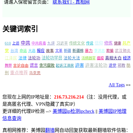
请進入保密留言页面：
联系我们 - 真相网
关键词索引
中共
信仰
修炼
610
传统文化
共产
上访
中共病毒
九评
习近平
传说
健康
党
报应
台湾
命运
大选
故事
文革
新疆
新疆棉
暴力
李洪志
欺骗
武汉肺炎
法轮功学员
江泽民
法律
法轮功
法轮大法
真相大白
经济
活摘器官
瘟疫
谎言
迫害
迫害法轮功
言论自由
贪污腐败
退党
邪教
酷
舞弊
起诉江泽民
重点推荐
刑
马克思
All Tags
»»
您现在上网的IP地址是：
216.73.216.214
（注：没用代理，或
是高匿名代理、VPN隐藏了真实IP）
更详细的代理IP检测 -->
美博园ip检测ipcheck
||
美博园IP地理
信息查询
真相网推荐：美博园
翻墙
网自动回复获取最新翻墙软件信箱：