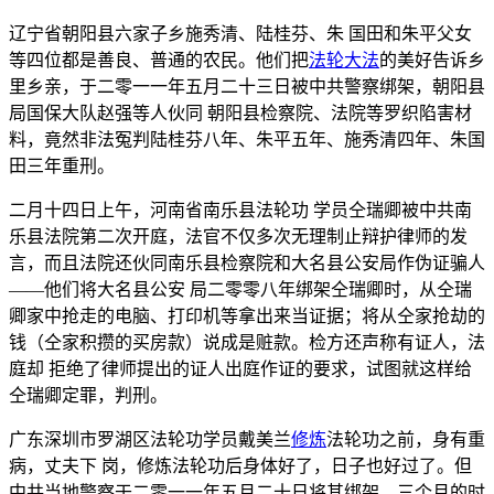
辽宁省朝阳县六家子乡施秀清、陆桂芬、朱 国田和朱平父女
等四位都是善良、普通的农民。他们把
法轮大法
的美好告诉乡
里乡亲，于二零一一年五月二十三日被中共警察绑架，朝阳县
局国保大队赵强等人伙同 朝阳县检察院、法院等罗织陷害材
料，竟然非法冤判陆桂芬八年、朱平五年、施秀清四年、朱国
田三年重刑。
二月十四日上午，河南省南乐县法轮功 学员仝瑞卿被中共南
乐县法院第二次开庭，法官不仅多次无理制止辩护律师的发
言，而且法院还伙同南乐县检察院和大名县公安局作伪证骗人
——他们将大名县公安 局二零零八年绑架仝瑞卿时，从仝瑞
卿家中抢走的电脑、打印机等拿出来当证据；将从仝家抢劫的
钱（仝家积攒的买房款）说成是赃款。检方还声称有证人，法
庭却 拒绝了律师提出的证人出庭作证的要求，试图就这样给
仝瑞卿定罪，判刑。
广东深圳市罗湖区法轮功学员戴美兰
修炼
法轮功之前，身有重
病，丈夫下 岗，修炼法轮功后身体好了，日子也好过了。但
中共当地警察于二零一一年五月二十日将其绑架，三个月的时