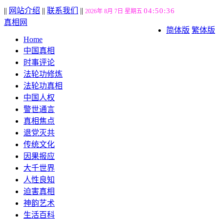
||
网站介绍
||
联系我们
||
04:50:37
2026年 8月 7日 星期五
真相网
简体版
繁体版
Home
中国真相
时事评论
法轮功修炼
法轮功真相
中国人权
警世通言
真相焦点
退党灭共
传统文化
因果报应
大千世界
人性良知
迫害真相
神韵艺术
生活百科