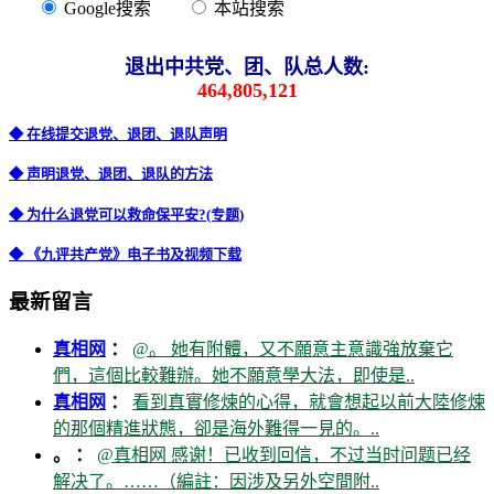
Google搜索
本站搜索
退出中共党、团、队总人数:
464,805,121
◆ 在线提交退党、退团、退队声明
◆ 声明退党、退团、退队的方法
◆ 为什么退党可以救命保平安?(专题)
◆ 《九评共产党》电子书及视频下载
最新留言
真相网
：
@。 她有附體，又不願意主意識強放棄它
們，這個比較難辦。她不願意學大法，即使是..
真相网
：
看到真實修煉的心得，就會想起以前大陸修煉
的那個精進狀態，卻是海外難得一見的。..
。 ：
@真相网 感谢！已收到回信，不过当时问题已经
解决了。……（編註：因涉及另外空間附..