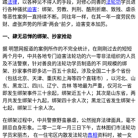
踏
法律
，以各种见不得人的手段，对修心向善的
法轮功
学员进
行各种骚扰
迫害
：绑架、劳教、判刑、酷刑折磨、致残、虐杀
等恶性案例一直持续不断。同往年一样，在其一年一度劳民伤
财、虚张声势的所谓“两会”前夕，迫害变本加厉。
一、肆无忌惮的绑架、抄家抢劫
据 明慧网报道的案例所作的不完全统计，在刚刚过去的短短
两个月中，中共各地专门迫害法轮功的六一零非法组织的人员
及不法警察，针对善良的法轮功学员制造的不 同规模的绑
架、抄家事件即多达一百五十余起，涉及全国二十多个省份
（包括北京、天津、重庆和上海等四个直辖市），以河北、山
东、黑龙江、四川、辽宁、吉林 等地最为严重，仅河北一省
即发生绑架事件三十余起，绑架近五十人；其次是山东省，两
月共发生绑架十九起，绑架四十余人次；黑龙江省发生绑架十
七起，绑架三 十余人次。
在绑架过程中，中共警察野蛮暴虐，公然抛弃法律面具，毫不
顾忌自身形象。二零一二年一月三日下午，吉林图们市法轮功
学员宋丽杰， 在一住宅区内散发法轮功
真相
资料时，被一女