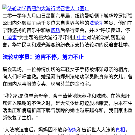
二零一零年九月四日星期六早晨，纽约曼哈顿下城华埠罗斯福
公园内外聚满了两千多位来自世界各地的
法轮功
学员，他们在
宁静悠扬的音乐中和缓
炼功
后举行集会，并以“呼唤良知，停
止
迫害
”为主题的盛大游行呼吁制止
中共
对法轮功的残酷迫
害，华埠民众和观光游客纷纷表示支持法轮功的反迫害壮举。
法轮功学员：迫害不停，努力不止
集会现场，一位神情伤切的年轻女子手持被绑架母亲的相片，
向人们呼吁营救。她是河南郑州法轮功学员陈真萍的女儿，曾
在国内从事服装专卖、现居芬兰的金昭宇。
“我妈妈是位单亲母亲，含辛茹苦地抚养我和妹妹。在她患肝
癌进入晚期的不治之时，是大法令她奇迹般地康复，原本在生
活重压和病痛折磨下脾气暴躁的她也越来越祥和，我们家也重
新恢复了生机。”
“大法被迫害后，妈妈因不放弃
修炼
和告诉世人大法的
真相
，