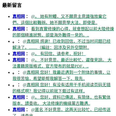
最新留言
真相网
：
@。 她有附體，又不願意主意識強放棄它
們，這個比較難辦。她不願意學大法，即使是..
真相网
：
看到真實修煉的心得，就會想起以前大陸修煉
的那個精進狀態，卻是海外難得一見的。..
。 ：
@真相网 感谢！已收到回信，不过当时问题已经
解决了。……（編註：因涉及另外空間附..
真相网
：
@。 有回信，请参考，祝好！
真相网
：
@。 不好意思，最近比較忙，遲復見諒。 大
法書籍原版格式，官方發布的就是PDF，..
。 ：
@真相网 您好！我最近遇到一个附体的事情，让
我很苦恼，希望能帮我解答一下，我先..
。 ：
@真相网 您好！有没有适用于手机阅读页码无错
的格式啊？我记得以前就下载过有这样..
真相网
：
@。 您好，資料已傳送，有简体，也有繁体
版本，請查收。 大法修煉的機緣萬古難遇..
真相网
：
@匿名 不好意思，这两天比较忙，已经传送
了，请查收