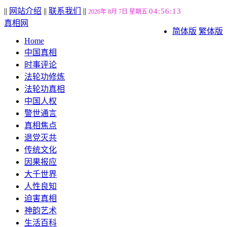
||
网站介绍
||
联系我们
||
04:56:14
2026年 8月 7日 星期五
真相网
简体版
繁体版
Home
中国真相
时事评论
法轮功修炼
法轮功真相
中国人权
警世通言
真相焦点
退党灭共
传统文化
因果报应
大千世界
人性良知
迫害真相
神韵艺术
生活百科