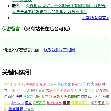
匿名 ：
@真相网 您好，什么时候才有回复啊，我想要
大法全套书籍发送到我的邮箱，万分感谢！
近期所有留言 »
（只有站长在后台可见）
保密留言
请進入保密留言页面：
联系我们 - 真相网
关键词索引
中共
信仰
修炼
610
传统文化
共产
上访
中共病毒
九评
习近平
传说
健康
党
报应
台湾
命运
大选
故事
文革
新疆
新疆棉
暴力
李洪志
欺骗
武汉肺炎
法轮功学员
江泽民
法律
法轮功
法轮大法
真相大白
经济
活摘器官
瘟疫
谎言
迫害
迫害法轮功
言论自由
贪污腐败
退党
邪教
酷
舞弊
起诉江泽民
重点推荐
刑
马克思