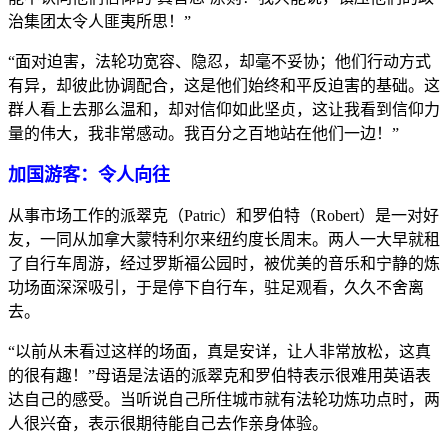
治集团太令人匪夷所思！”
“面对迫害，法轮功宽容、隐忍，却毫不妥协；他们行动方式
有异，却彼此协调配合，这是他们始终和平反迫害的基础。这
群人看上去那么温和，却对信仰如此坚贞，这让我看到信仰力
量的伟大，我非常感动。我百分之百地站在他们一边！”
加国游客：令人向往
从事市场工作的派翠克（Patric）和罗伯特（Robert）是一对好
友，一同从加拿大蒙特利尔来纽约度长周末。两人一大早就租
了自行车周游，经过罗斯福公园时，被优美的音乐和宁静的炼
功场面深深吸引，于是停下自行车，驻足观看，久久不舍离
去。
“以前从未看过这样的场面，真是安详，让人非常放松，这真
的很有趣！”母语是法语的派翠克和罗伯特表示很难用英语表
达自己的感受。当听说自己所住城市就有法轮功炼功点时，两
人很兴奋，表示很期待能自己去作亲身体验。