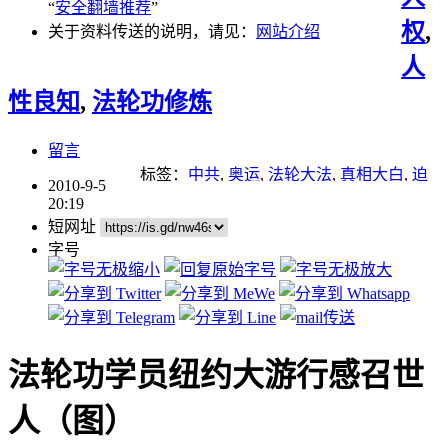
“
安全翻墙推荐
”
权
,
关于资料传送的说明，请见：
网站介绍
人
性良知
,
法轮功修炼
留言
标签：
中共
,
奥运
,
法轮大法
,
真相大白
,
迫
2010-9-5
害
,
退党
,
重点推荐
20:19
短网址
字号
法轮功学员纽约大游行感召世
人（图）