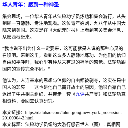
华人青年：感到一种神圣
集会现场，一位华人青年从法轮功学员炼功和集会游行，从头
到尾一直静静、专注地观看。这位青年姓刘，九八年从中国大
陆来到美国。这次是在《大纪元时报》上看到有关集会消息，
从密西根赶来。
“我也说不出为什么一定要来，这可能就是人说的那种心灵的
召唤吧。来到这里，看到这么多人静静地炼功、为他们的信仰
自由和平呼吁，我心里有种从未有过的神圣的感觉。法轮功跟
国内的宣传完全不同。”
他认为，人连基本的思想与信仰的自由都被剥夺，这实在是中
国人的悲哀——这也是他自己离开故土的原因。他很自豪自己
退出了中共相关组织，并带走一套《
九评
共产党》和法轮功真
相资料，要回去认真研究。
本文链接：https://dafahao.com/falun-gong-new-york-procession-
20100904-2.html
本文标题：法轮功学员纽约大游行感召世人（图） - 真相网