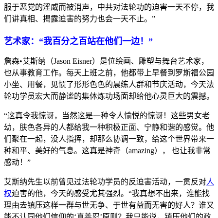
服于恶党的淫威而被消声，中共对法轮功的迫害一天不停，我
们讲真相、揭露迫害的努力也会一天不止。”
艺术
家：“我百分之百站在他们一边！”
詹森•艾斯纳（Jason Eisner）是位绘画、雕塑与舞台艺术家，
也从事教育工作。每天上班之前，他都带上早餐到罗斯福公园
小坐、用餐，见惯了形形色色的晨练人群和节庆活动，今天法
轮功学员宏大而静谧的集体炼功场面却给他心灵巨大的震撼。
“这真令我惊讶，当然这是一种令人愉悦的惊讶！这些男女老
幼，肤色各异的人都给我一种积极正面、宁静和谐的感觉。他
们聚在一起，没人指挥，却那么协调一致，给这个世界带来一
种和平、美好的气息。这真是神奇（amazing）， 也让我非常
感动！”
艾斯纳先生以前曾见过法轮功学员的反迫害活动，一贯反对
人
权
迫害的他，今天的感受尤其强烈。“我真想不出来，谁能找
理由去镇压这样一群与世无争、于世有益而无害的好人？谁又
能不认同他们信仰的‘真善忍’原则？我只能说，镇压他们的政