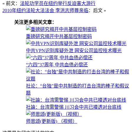
« 前文：
法轮功学员在纽约举行反迫害大游行
2010年纽约法轮大法法会 李洪志师尊亲临
：后文 »
关注更多相关文章：
重磅研究揭开中共基层控制密码
中共VPN识别库疑外泄 网安公司监控技术曝光
“六四”37周年 中共血债必偿还
社论：“台独”是中共制造的打击台湾的棒子和假议
题
社論：台湾需警惕 川习会中共已摸透对台底线
师恩颂(更新版) （视频）