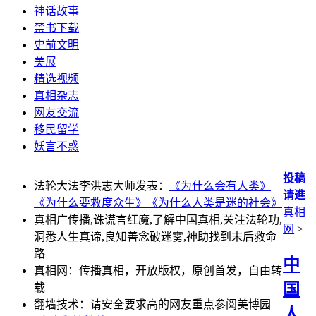
神话故事
禁书下载
史前文明
美展
精选视频
真相杂志
网友交流
移民留学
妖言不惑
投稿
法轮大法李洪志大师发表：
《为什么会有人类》
请進
《为什么要救度众生》
《为什么人类是迷的社会》
真相
真相广传播,诛谎言红魔,了解中国真相,关注法轮功,
网
>
洞悉人生真谛,良知善念破迷雾,神助找到末后救命
路
中
真相网：传播真相，开放版权，原创首发，自由转
国
载
翻墙技术：请安全要求高的网友重点参阅美博园
人