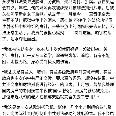
多次被非法关进洗脑班、劳教所，受尽毒打、折磨。就在奥运
会前夕，年过六旬的妈妈再次被绑架并被非法判刑八年，后被
关在河南新乡女子监狱。从去年十一月至今，一直音讯全无，
生死不明！据狱中传出的消息，恶徒给‘不转化’的法轮功学员
注射破坏中枢神经的毒针，一些被放出的同修已失去记忆，无
法正常生活了。我真的很担心妈妈……”说到这里，昭宇哽咽
了，泪水夺眶而出。
“我家被洗劫多次，妹妹从十岁起就同妈妈一起被绑架、关
押、毒打，后来又被迫辍学，遭恶警绑架、追踪，有家不能
回，走投无路，身心受到极大的伤害。”
“我丈夫是芬兰人，我们向芬兰各级政府呼吁营救母亲，芬兰
政府也多次向中共严正交涉，要求释放妈妈，却没有结果，中
共还变本加厉地对我进行经济上的迫害。上月初，曾帮我处理
国内房产的老阿姨在半夜被‘国保’抄家，卖房的钱也被抢走，
那位年近八旬的老人在被绑架后就完全失去了音讯！”
“我这是第一次从欧洲搭飞机，辗转十几个小时到纽约参加聚
会，向国际社会呼吁制止中共对法轮功的残酷迫害。我不会屈