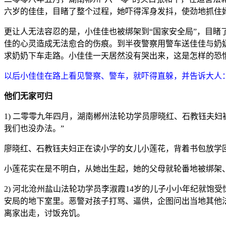
六岁的佳佳，目睹了整个过程，她吓得浑身发抖，使劲地抓住
更让人无法容忍的是，小佳佳也被绑架到“国家安全局”，目
佳的心灵造成无法愈合的伤痕。到半夜警察用警车送佳佳与奶
求奶奶下车走路。小佳佳一天居然没有哭出来，这是怎样的恐
以后小佳佳在路上看见警察、警车，就吓得直躲，并告诉大人
他们无家可归
1) 二零零九年四月，湖南郴州法轮功学员廖晓红、石教钰夫
我们也没办法。”
廖晓红、石教钰夫妇正在读小学的女儿小莲花，背着书包放学
小莲花实在是不明白，从她出生起，她的父母就轮番地被绑架
2) 河北沧州盐山法轮功学员李淑霞14岁的儿子小小年纪就饱受惊
安局的地下室里。恶警对孩子打骂、逼供，企图问出当地其他
离家出走，讨饭充饥。