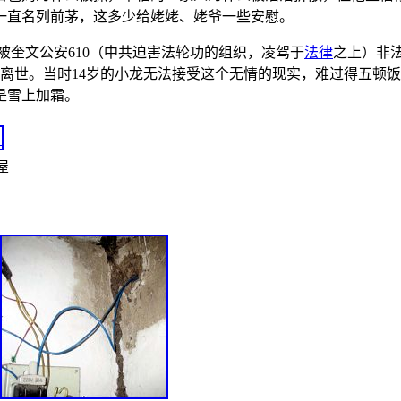
一直名列前茅，这多少给姥姥、姥爷一些安慰。
次被奎文公安610（中共迫害法轮功的组织，凌驾于
法律
之上）非法
含冤离世。当时14岁的小龙无法接受这个无情的现实，难过得五顿
是雪上加霜。
屋