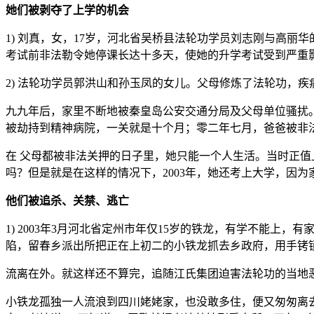
她们被剥夺了上学的机会
1) 刘真，女，17岁，河北省吴桥县法轮功学员刘志刚与高丽
考试前非法勒令她停课长达十多天，使她的升学考试受到严重影
2) 法轮功学员郭洪山和孙玉凤的女儿。父母修炼了法轮功，
九九年后，家里不断地被秦皇岛公安交通分局及父母单位骚扰
被劫持到精神病院，一关就是十个月；零二年七月，爸爸被非
在 父母都被非法关押的日子里，她只能一个人生活。当时正值
吗？但是就是在这样的情况下，2003年，她还考上大学，因
他们被追杀、关禁、逃亡
1) 2003年3月河北省定州市年仅15岁的铁龙，有学不能
陷，留春乡派出所把正在上初二的小铁龙抓去乡政府，用手铐
流离在外。就这样还不算完，追随江氏集团迫害法轮功的当地
小铁龙孤独一人流浪到四川姥姥家，也没敢多住，便又匆匆离