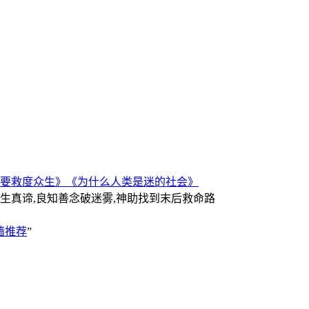
要救度众生》
《为什么人类是迷的社会》
人生真谛,良知善念破迷雾,神助找到末后救命路
墙推荐
”