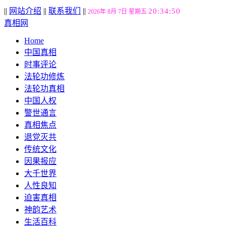
||
网站介绍
||
联系我们
||
20:34:51
2026年 8月 7日 星期五
真相网
Home
中国真相
时事评论
法轮功修炼
法轮功真相
中国人权
警世通言
真相焦点
退党灭共
传统文化
因果报应
大千世界
人性良知
迫害真相
神韵艺术
生活百科