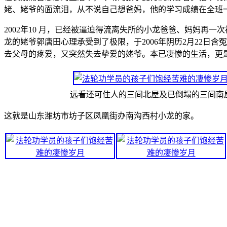
姥、姥爷的面流泪，从不说自己想爸妈，他的学习成绩在全班
2002年10 月，已经被逼迫得流离失所的小龙爸爸、妈妈再一
龙的姥爷郭唐田心理承受到了极限，于2006年阴历2月22日
去父母的疼爱，又突然失去挚爱的姥爷。本已凄惨的生活，更
远看还可住人的三间北屋及已倒塌的三间南
这就是山东潍坊市坊子区凤凰街办南沟西村小龙的家。