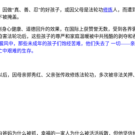
，因做“真、善、忍”的好孩子，或因父母是法轮功
修炼
人，而遭
下被掩盖。
到身心健康、道德回升的效果，在国际上获赞誉无数，受到各界褒奖
迫害法轮功后，这些孩子的尊严和家庭温暖被中共残酷的剥夺和吞
腥风中，那些未成年的孩子们饱经苦难，他们失去了 一切——
亡中艰难的生存。
20日以后，因母亲郭秀红、父亲张传政修炼法轮功，多次被非法
爸妈为什么被抓，幸福的一家人为什么被活活拆散，但他坚信修