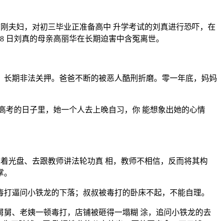
刘志刚夫妇，对初三毕业正准备高中 升学考试的刘真进行恐吓，在
8 日刘真的母亲高丽华在长期迫害中含冤离世。
，长期非法关押。爸爸不断的被恶人酷刑折磨。零一年底，妈妈
高考的日子里，她一个人去上晚自习，你 能想象出她的心情
曾拿着光盘、去跟教师讲法轮功真 相，教师不相信，反而将其构
掌。
毒打逼问小铁龙的下落；叔叔被毒打的卧床不起，不能自理。
舅、老姨一顿毒打，店铺被砸得一塌糊 涂，追问小铁龙的去