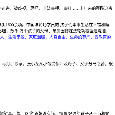
到迫害，被歧视、恐吓、非法关押、毒打……十年来的残酷迫害
1600余项。中国法轮功学员的 孩子们本来生活在幸福和睦
噬，数千 万个孩子的父母、亲属因修炼法轮功被强迫洗脑、
亲人、生活来源、家庭温暖、人身自由、生命的尊严、受教育的
关押、毒打、抄家。张小龙从小饱受惊吓及母子、父子分离之苦。很
炼“真、善、忍”的爸妈没有错。懂事 好强的孩子从不当着姥