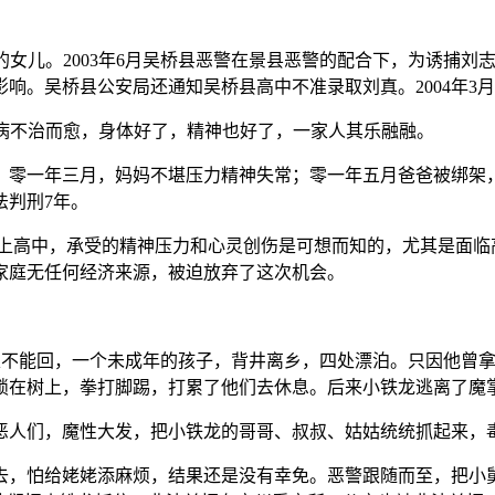
华的女儿。2003年6月吴桥县恶警在景县恶警的配合下，为诱捕
响。吴桥县公安局还通知吴桥县高中不准录取刘真。2004年3月
疾病不治而愈，身体好了，精神也好了，一家人其乐融融。
。零一年三月，妈妈不堪压力精神失常；零一年五月爸爸被绑架
法判刑7年。
上高中，承受的精神压力和心灵创伤是可想而知的，尤其是面临
为家庭无任何经济来源，被迫放弃了这次机会。
上，有家不能回，一个未成年的孩子，背井离乡，四处漂泊。只因他
锁在树上，拳打脚踢，打累了他们去休息。后来小铁龙逃离了魔
恶人们，魔性大发，把小铁龙的哥哥、叔叔、姑姑统统抓起来，
去，怕给姥姥添麻烦，结果还是没有幸免。恶警跟随而至，把小舅