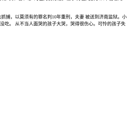
抓捕，以莫须有的罪名判10年重刑，夫妻 被送到济南监狱。小
饭没吃。 从不当人面哭的孩子大哭，哭得很伤心。可怜的孩子失