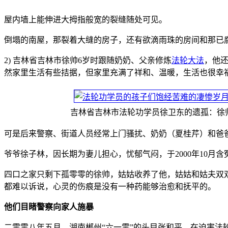
屋内墙上能伸进大拇指般宽的裂缝随处可见。
倒塌的南屋，那裂着大缝的房子，还有欲滴雨珠的房间和那已
2) 吉林省吉林市徐帅6岁时跟随奶奶、父亲修炼
法轮大法
，他
然家里生活有些拮据，但家里充满了祥和、温暖，生活也很幸
吉林省吉林市法轮功学员徐卫东的遗孤：徐
可是后来警察、街道人员经常上门骚扰、奶奶（夏桂芹）和爸
爷爷徐子林，因长期为妻儿担心，忧郁气闷，于2000年10月含
四口之家只剩下孤零零的徐帅，姑姑收养了他，姑姑和姑夫双
都难以诉说，心灵的伤痕是没有一种药能够治愈和抚平的。
他们目睹警察向家人施暴
二零零八年五月，湖南郴州“六一零”的头目张和平，在迫害法