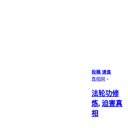
投稿 请進
真相网
>
法轮功修
炼
,
迫害真
相