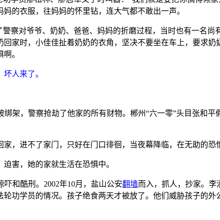
妈妈的衣服，往妈妈的怀里钻，连大气都不敢出一声。
睹了警察对爷爷、奶奶、爸爸、妈妈的折磨过程，当时也有一名尚
奶回家时，小佳佳扯着奶奶的衣角，坚决不要坐在车上，要求奶
惧啊。
：坏人来了。
妇被绑架，警察抢劫了他家的所有财物。郴州“六一零”头目张和
回家，进不了家门，只好在门口徘徊，当夜幕降临，在无助的恐
、迫害，她的家就生活在恐惧中。
吓和酷刑。2002年10月，盐山公安
翻墙
而入，抓人，抄家。李
法轮功学员的情况。孩子绝食两天才被放了。他们威胁孩子的外公