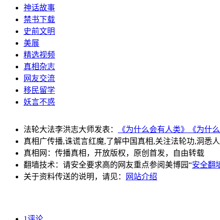
神话故事
禁书下载
史前文明
美展
精选视频
真相杂志
网友交流
移民留学
妖言不惑
法轮大法李洪志大师发表：
《为什么会有人类》
《为什么
真相广传播,诛谎言红魔,了解中国真相,关注法轮功,洞悉
真相网：传播真相，开放版权，原创首发，自由转载
翻墙技术：请安全要求高的网友重点参阅美博园“
安全翻
关于资料传送的说明，请见：
网站介绍
1评论