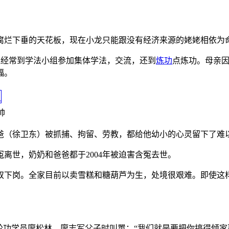
腐烂下垂的天花板，现在小龙只能跟没有经济来源的姥姥相依为
还经常到学法小组参加集体学法，交流，还到
炼功
点炼功。母亲
福。
帅
爸（徐卫东）被抓捕、拘留、劳教，都给他幼小的心灵留下了难
冤离世，奶奶和爸爸都于2004年被迫害含冤去世。
双下岗。全家目前以卖雪糕和糖葫芦为生，处境很艰难。即使这
轮功学员廖松林、廖志军父子时叫嚣：“我们就是要把你搞得倾家