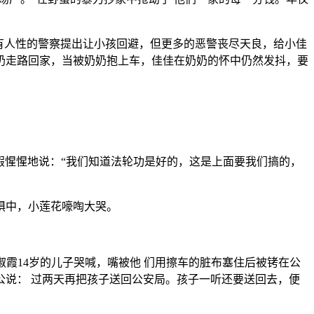
有人性的警察提出让小孩回避，但更多的恶警丧尽天良，给小佳
奶走路回家，当被奶奶抱上车，佳佳在奶奶的怀中仍然发抖，要
平假惺惺地说：“我们知道法轮功是好的，这是上面要我们搞的，
惧中，小莲花嚎啕大哭。
淑霞14岁的儿子哭喊，嘴被他 们用擦车的脏布塞住后被铐在公
说： 过两天再把孩子送回公安局。孩子一听还要送回去，便