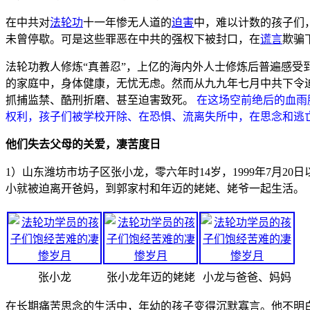
在中共对
法轮功
十一年惨无人道的
迫害
中，难以计数的孩子们
未曾停歇。可是这些罪恶在中共的强权下被封口，在
谎言
欺骗
法轮功教人修炼“真善忍”，上亿的海内外人士修炼后普遍感受
的家庭中，身体健康，无忧无虑。然而从九九年七月中共下令
抓捕监禁、酷刑折磨、甚至迫害致死。
在这场空前绝后的血雨
权利，孩子们被学校开除、在恐惧、流离失所中，在思念和逃
他们失去父母的关爱，凄苦度日
1）山东潍坊市坊子区张小龙，零六年时14岁，1999年7月
小就被迫离开爸妈，到郭家村和年迈的姥姥、姥爷一起生活。
张小龙
张小龙年迈的姥姥
小龙与爸爸、妈妈
在长期痛苦思念的生活中，年幼的孩子变得沉默寡言。他不明白