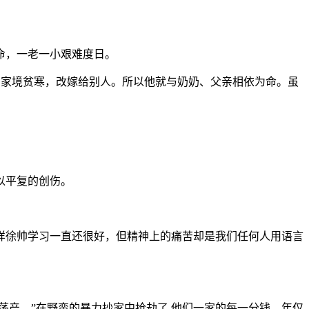
命，一老一小艰难度日。
因家境贫寒，改嫁给别人。所以他就与奶奶、父亲相依为命。虽
以平复的创伤。
样徐帅学习一直还很好，但精神上的痛苦却是我们任何人用语言
荡产。”在野蛮的暴力抄家中抢劫了 他们一家的每一分钱。年仅