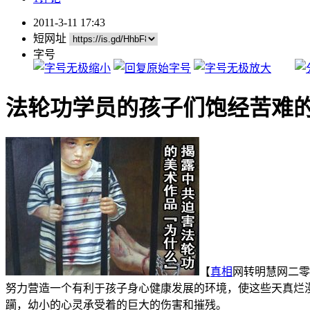
2011-3-11 17:43
短网址
字号
法轮功学员的孩子们饱经苦难
【
真相
网转明慧网二零
努力营造一个有利于孩子身心健康发展的环境，使这些天真烂
躏，幼小的心灵承受着的巨大的伤害和摧残。