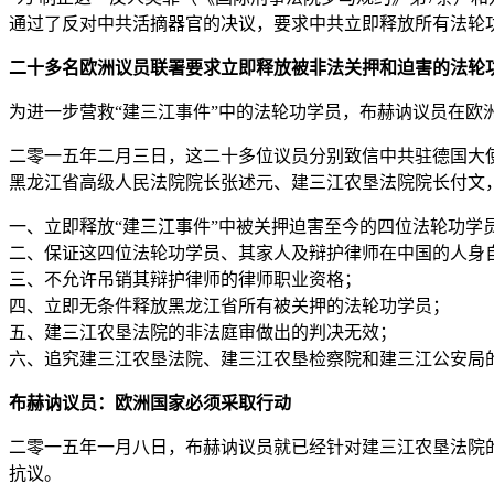
通过了反对中共活摘器官的决议，要求中共立即释放所有法轮
二十多名欧洲议员联署要求立即释放被非法关押和迫害的法轮
为进一步营救“建三江事件”中的法轮功学员，布赫讷议员在
二零一五年二月三日，这二十多位议员分别致信中共驻德国大使
黑龙江省高级人民法院院长张述元、建三江农垦法院院长付文
一、立即释放“建三江事件”中被关押迫害至今的四位法轮功学
二、保证这四位法轮功学员、其家人及辩护律师在中国的人身
三、不允许吊销其辩护律师的律师职业资格；
四、立即无条件释放黑龙江省所有被关押的法轮功学员；
五、建三江农垦法院的非法庭审做出的判决无效；
六、追究建三江农垦法院、建三江农垦检察院和建三江公安局
布赫讷议员：欧洲国家必须采取行动
二零一五年一月八日，布赫讷议员就已经针对建三江农垦法院
抗议。