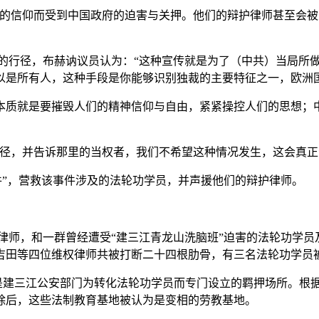
们的信仰而受到中国政府的迫害与关押。他们的辩护律师甚至会
的行径，布赫讷议员认为：“这种宣传就是为了（中共）当局所
是所有人，这种手段是你能够识别独裁的主要特征之一，欧洲国
本质就是要摧毁人们的精神信仰与自由，紧紧操控人们的思想；
行径，并告诉那里的当权者，我们不希望这种情况发生，这会真正
件”，营救该事件涉及的法轮功学员，并声援他们的辩护律师。
律师，和一群曾经遭受“建三江青龙山洗脑班”迫害的法轮功学员及
吉田等四位维权律师共被打断二十四根肋骨，有三名法轮功学员被
地是建三江公安部门为转化法轮功学员而专门设立的羁押场所。根据
除后，这些法制教育基地被认为是变相的劳教基地。