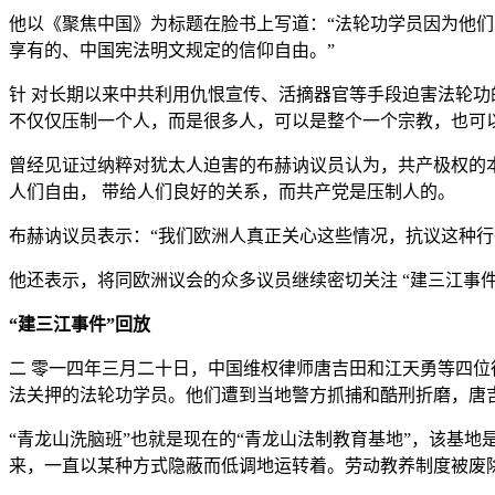
他以《聚焦中国》为标题在脸书上写道：“法轮功学员因为他
享有的、中国宪法明文规定的信仰自由。”
针 对长期以来中共利用仇恨宣传、活摘器官等手段迫害法轮功
不仅仅压制一个人，而是很多人，可以是整个一个宗教，也可以
曾经见证过纳粹对犹太人迫害的布赫讷议员认为，共产极权的
人们自由， 带给人们良好的关系，而共产党是压制人的。
布赫讷议员表示：“我们欧洲人真正关心这些情况，抗议这种
他还表示，将同欧洲议会的众多议员继续密切关注 “建三江事
“建三江事件”回放
二 零一四年三月二十日，中国维权律师唐吉田和江天勇等四位
法关押的法轮功学员。他们遭到当地警方抓捕和酷刑折磨，唐
“青龙山洗脑班”也就是现在的“青龙山法制教育基地”，该基
来，一直以某种方式隐蔽而低调地运转着。劳动教养制度被废