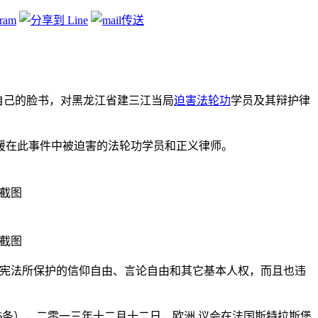
生透过自己的脸书，对黑龙江省建三江当局
迫害
法轮功
学员及其辩护律
援在此事件中被迫害的法轮功学员和正义律师。
书截图
书截图
宪法所保护的信仰自由、言论自由和其它基本人权，而且也违
6条），二零一三年十二月十二日，欧洲 议会在法国斯特拉斯堡