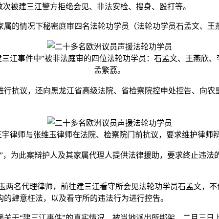
无数次被建三江警方拒绝会见、非法安检、搜身、殴打等。
家属的情况下秘密庭审四名法轮功学员（法轮功学员石孟文、王
“建三江事件中”被非法庭审的四位法轮功学员：石孟文、王燕欣、
孟繁荔。
进行抗议，还向黑龙江省高级法院、省检察院控申处控告、向农
王宇律师与张维玉律师在法院、检察院门前抗议，要求维护律师
”，为此案辩护人及其家属代理人提供法律援助，要求终止违法
玉两名代理律师，前往建三江看守所会见法轮功学员石孟文，不
构的肆意枉法，以及看守所的违法行为进行控告。
递关于“建三江事件”的真实情况，被当地派出所绑架，二月三日