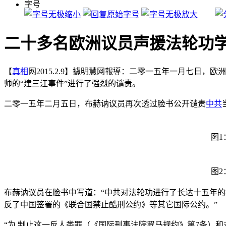
字号
二十多名欧洲议员声援法轮功
【
真相
网2015.2.9】據明慧网報導：二零一五年一月七日，欧
师的“建三江事件”进行了强烈的谴责。
二零一五年二月五日，布赫讷议员再次透过脸书公开谴责
中共
图1
图2
布赫讷议员在脸书中写道：“中共对法轮功进行了长达十五年
反了中国签署的《联合国禁止酷刑公约》等其它国际公约。”
“为 制止这一反人类罪（《国际刑事法院罗马规约》第7条）