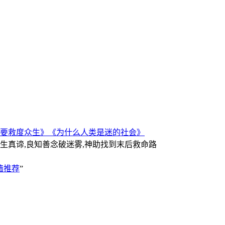
要救度众生》
《为什么人类是迷的社会》
人生真谛,良知善念破迷雾,神助找到末后救命路
墙推荐
”