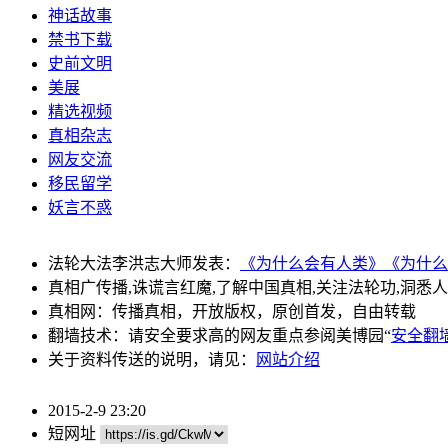
神话故事
禁书下载
史前文明
美展
精选视频
真相杂志
网友交流
移民留学
妖言不惑
法轮大法李洪志大师发表：
《为什么会有人类》
《为什么
真相广传播,诛谎言红魔,了解中国真相,关注法轮功,洞悉
真相网：传播真相，开放版权，原创首发，自由转载
翻墙技术：请安全要求高的网友重点参阅美博园“
安全翻
关于资料传送的说明，请见：
网站介绍
2015-2-9 23:20
短网址