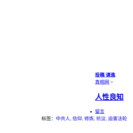
投稿 请進
真相网
>
人性良知
留言
标签：
中共人
,
信仰
,
修炼
,
抗议
,
迫害法轮
功