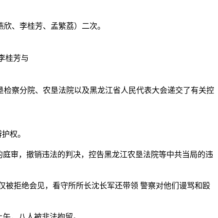
燕欣、李桂芳、孟繁荔）二次。
李桂芳与
垦检察分院、农垦法院以及黑龙江省人民代表大会递交了有关控
辩护权。
的庭审，撤销违法的判决，控告黑龙江农垦法院等中共当局的违
仅被拒绝会见，看守所所长沈长军还带领 警察对他们谩骂和殴
上午，八人被非法拘留。