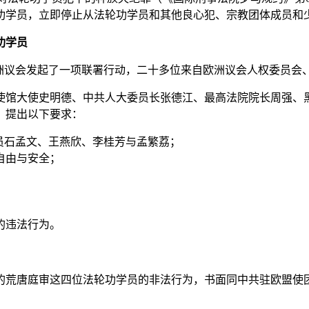
功学员，立即停止从法轮功学员和其他良心犯、宗教团体成员和少
功学员
欧洲议会发起了一项联署行动，二十多位来自欧洲议会人权委员会
馆大使史明德、中共人大委员长张德江、最高法院院长周强、黑龙
，提出以下要求：
员石孟文、王燕欣、李桂芳与孟繁荔；
自由与安全；
的违法行为。
的荒唐庭审这四位法轮功学员的非法行为，书面同中共驻欧盟使