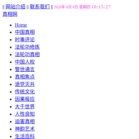
||
网站介绍
||
联系我们
||
10:15:29
2026年 8月 6日 星期四
真相网
Home
中国真相
时事评论
法轮功修炼
法轮功真相
中国人权
警世通言
真相焦点
退党灭共
传统文化
因果报应
大千世界
人性良知
迫害真相
神韵艺术
生活百科