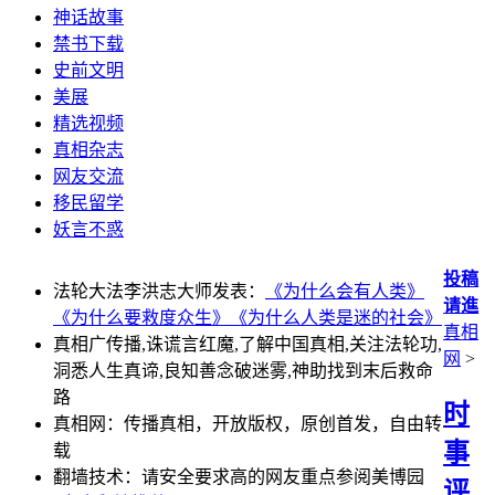
神话故事
禁书下载
史前文明
美展
精选视频
真相杂志
网友交流
移民留学
妖言不惑
投稿
法轮大法李洪志大师发表：
《为什么会有人类》
请進
《为什么要救度众生》
《为什么人类是迷的社会》
真相
真相广传播,诛谎言红魔,了解中国真相,关注法轮功,
网
>
洞悉人生真谛,良知善念破迷雾,神助找到末后救命
路
时
真相网：传播真相，开放版权，原创首发，自由转
事
载
翻墙技术：请安全要求高的网友重点参阅美博园
评