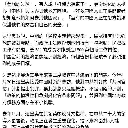
「夢想的失落」，有人說「好時光結束了」，更全球化的人擔
心（中國）與世界其他地方隔絕。「許多中國人正在離開或者
想知道他們如何去其他國家」，「富有的中國人正在想方設法
保護他們的財富和自己的安全。」
达里奥並說，中國的「民粹主義越來越多」，民眾持有非常強
烈的敵對觀點，而政府正試圖控制他們持有一種觀點；民眾找
工作有問題，要 5% 的成長才能創造1500 萬個新工作崗位；
中國當前的經濟更像是計劃經濟，每個省份都被賦予了必須達
到的成長目標。
這是达里奥過去半年來第三度揭露中共統治下的問題。今年4
月20日达里奥接受中國財新網專訪，他對中共制訂的「共同富
裕」計劃提出批評，稱此計劃只是個概念，不是明確的計劃，
「政策的模糊性和急劇變化會帶來問題」，並提到中國地方政
府債務方面存在不小挑戰。
去年11月，达里奥在其領英帳號發文指稱，在中共二十大的領
導人更替後，政策正在發生重要變化，接下來將面對8大挑
戰，而這些挑戰共同構成了即將到來的危險。