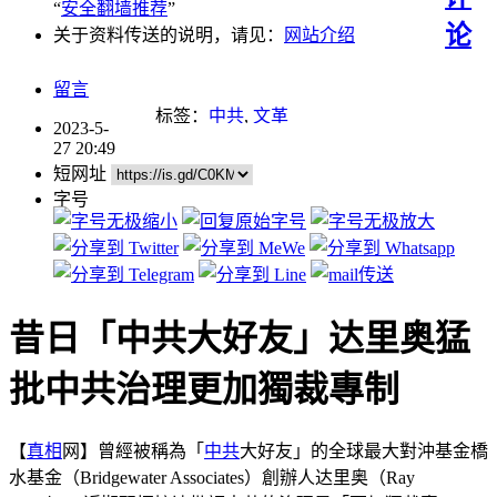
“
安全翻墙推荐
”
论
关于资料传送的说明，请见：
网站介绍
留言
标签：
中共
,
文革
2023-5-
27 20:49
短网址
字号
昔日「中共大好友」达里奥猛
批中共治理更加獨裁專制
【
真相
网】曾經被稱為「
中共
大好友」的全球最大對沖基金橋
水基金（Bridgewater Associates）創辦人达里奥（Ray