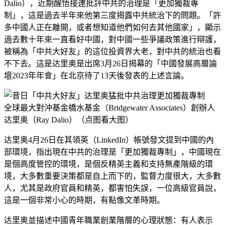
Dalio），近期醒悟接連批評中共的治理是「更加獨裁專
制」，這是過去半年來他第三度揭露中共統治下的問題。「許
多中國人正在離開，或者想知道他們如何去其他國家」，顯示
過去數十年來一直看好中國，對中國一些爭議政策進行辯護，
被稱為「中共大好友」的這位投資界大老，對中共的統治也看
不下去。這是达里奥是出席3月26日揭幕的「中國發展高層論
壇2023年年會」在北京待了13天後發表的上述言論。
全球最大對沖基金橋水基金（Bridgewater Associates）創辦人
达里奥（Ray Dalio）（点图看大图）
达里奥4月26日在其領英（LinkedIn）帳號發文提到中國的內
部環境，指出現在中共的治理是「更加獨裁專制」，中國現在
是個高度管控的環境，是個反精英主義和支持無產階級的環
境，大多數重要決策都是自上而下的，監督力度很大，大多數
人，尤其是政府官員和精英，都害怕失誤，一位高級官員說，
這是一個非常小心的時期，有點像文革時期。
达里奥並描述中國青年職業創業階層的心理狀態：有人表示