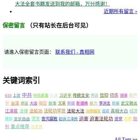
大法全套书籍发送到我的邮箱，万分感谢！
近期所有留言 »
（只有站长在后台可见）
保密留言
请進入保密留言页面：
联系我们 - 真相网
关键词索引
中共
信仰
修炼
610
传统文化
共产
上访
中共病毒
九评
习近平
传说
健康
党
报应
台湾
命运
大选
故事
文革
新疆
新疆棉
暴力
李洪志
欺骗
武汉肺炎
法轮功学员
江泽民
法律
法轮功
法轮大法
真相大白
经济
活摘器官
瘟疫
谎言
迫害
迫害法轮功
言论自由
贪污腐败
退党
邪教
酷
舞弊
起诉江泽民
重点推荐
刑
马克思
All Tags
»»