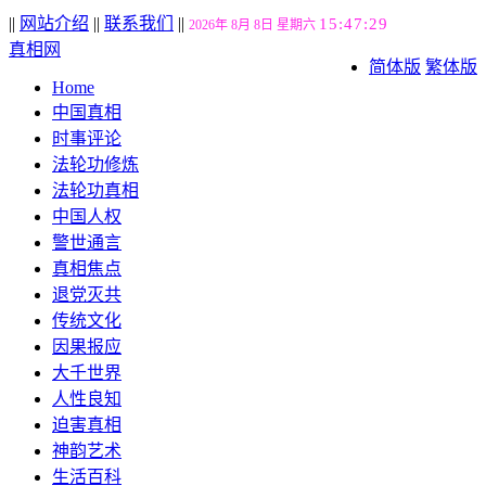
||
网站介绍
||
联系我们
||
15:47:30
2026年 8月 8日 星期六
真相网
简体版
繁体版
Home
中国真相
时事评论
法轮功修炼
法轮功真相
中国人权
警世通言
真相焦点
退党灭共
传统文化
因果报应
大千世界
人性良知
迫害真相
神韵艺术
生活百科