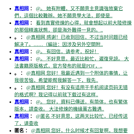
真相网
：
@。 她有附體，又不願意主意識強放棄它
們，這個比較難辦。她不願意學大法，即使是..
真相网
：
看到真實修煉的心得，就會想起以前大陸修煉
的那個精進狀態，卻是海外難得一見的。..
。 ：
@真相网 感谢！已收到回信，不过当时问题已经
解决了。……（編註：因涉及另外空間附..
真相网
：
@。 有回信，请参考，祝好！
真相网
：
@。 不好意思，最近比較忙，遲復見諒。 大
法書籍原版格式，官方發布的就是PDF，..
。 ：
@真相网 您好！我最近遇到一个附体的事情，让
我很苦恼，希望能帮我解答一下，我先..
。 ：
@真相网 您好！有没有适用于手机阅读页码无错
的格式啊？我记得以前就下载过有这样..
真相网
：
@。 您好，資料已傳送，有简体，也有繁体
版本，請查收。 大法修煉的機緣萬古難遇..
真相网
：
@匿名 不好意思，这两天比较忙，已经传送
了，请查收
匿名 ：
@真相网 您好，什么时候才有回复啊，我想要