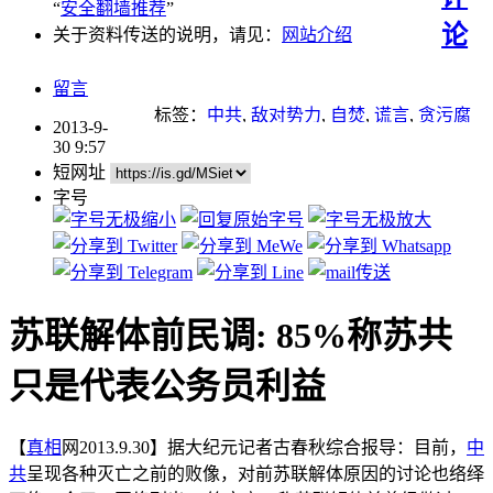
“
安全翻墙推荐
”
论
关于资料传送的说明，请见：
网站介绍
留言
标签：
中共
,
敌对势力
,
自焚
,
谎言
,
贪污腐
2013-9-
败
,
邪教
30 9:57
短网址
字号
苏联解体前民调: 85%称苏共
只是代表公务员利益
【
真相
网2013.9.30】据大纪元记者古春秋综合报导：目前，
中
共
呈现各种灭亡之前的败像，对前苏联解体原因的讨论也络绎