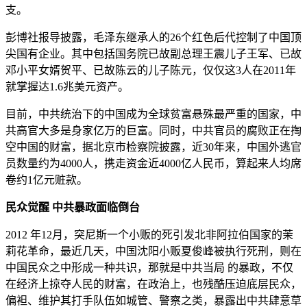
支。
彭博社报导披露，毛泽东继承人的26个红色后代控制了中国顶
尖国有企业。其中包括国务院已故副总理王震儿子王军、已故
邓小平女婿贺平、已故陈云的儿子陈元，仅仅这3人在2011年
就掌握达1.6兆美元资产。
目前，中共统治下的中国成为全球贫富悬殊最严重的国家，中
共高官大多是身家亿万的巨富。同时，中共官员的腐败正在掏
空中国的财富，据北京市检察院披露，近30年来，中国外逃官
员数量约为4000人，携走资金近4000亿人民币，算起来人均席
卷约1亿元赃款。
民众觉醒 中共暴政面临倒台
2012 年12月，突尼斯一个小贩的死引发北非阿拉伯国家的茉
莉花革命，最近几天，中国沈阳小贩夏俊峰被执行死刑，则在
中国民众之中形成一种共识，那就是中共当局 的暴政，不仅
在经济上掠夺人民的财富，在政治上，也残酷压迫底层民众，
偏袒、维护其打手队伍如城管、警察之类，暴露出中共肆意草