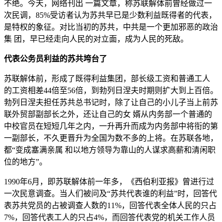
不绝。今天，网络刊出 一篇文章，称苏联解体前曾经做过一
次民调，85%受访者认为苏共早已是少数利益既得者的代表，
是特权的象征。对比当初的苏共，中共是一个更加邪恶的政治
集 团，早已经走向人民的对立面，成为人民的死敌。
代表公务员利益的苏共垮台了
苏联解体前，形成了既得利益集团，部长级工资和普通工人
的工资相差44倍至56倍，到勃列日涅夫时期则扩大到上百倍。
勃列日涅夫担任苏共总书记时，除了让自己的小儿子当上前苏
联外贸部副部长之外，还让自己的女 婿从内务部一个普通的
中校官员在短短几年之内，一升再升而成为内务部中将衔的第
一副部长，不久更晋升为全国为数不多的上将。在苏联各地，
都“变成塞满亲属 和以地方领导为靠山的人谋求高薪和清闲职
位的地方”。
1990年6月，即苏联解体前一年多，《西伯利亚报》曾进行过
一次民意调查。当人们被问及“苏共代表谁的利益”时，回答代
表苏共党员的占被调查人数的11%，回答代表全体人民的只占
7%，回答代表工人的只占4%，而回答代表党的机关工作人员