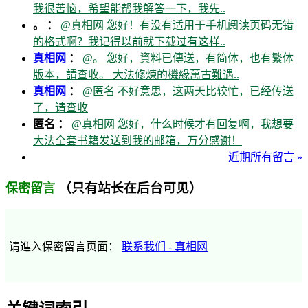
我很苦恼，希望能帮我解答一下，我先..
。 ：
@真相网 您好！有没有适用于手机阅读页码无错
的格式啊？我记得以前就下载过有这样..
真相网
：
@。 您好，資料已傳送，有简体，也有繁体
版本，請查收。 大法修煉的機緣萬古難遇..
真相网
：
@匿名 不好意思，这两天比较忙，已经传送
了，请查收
匿名 ：
@真相网 您好，什么时候才有回复啊，我想要
大法全套书籍发送到我的邮箱，万分感谢！
近期所有留言 »
（只有站长在后台可见）
保密留言
请進入保密留言页面：
联系我们 - 真相网