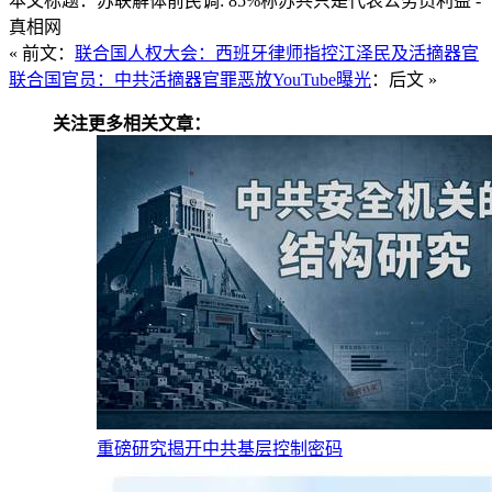
本文标题：苏联解体前民调: 85%称苏共只是代表公务员利益 -
真相网
« 前文：
联合国人权大会：西班牙律师指控江泽民及活摘器官
联合国官员：中共活摘器官罪恶放YouTube曝光
：后文 »
关注更多相关文章：
重磅研究揭开中共基层控制密码