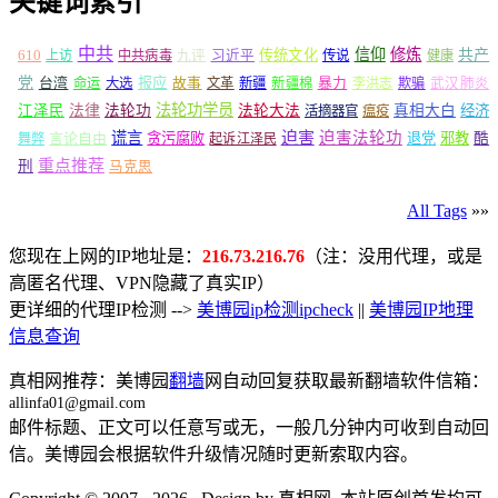
关键词索引
中共
信仰
修炼
610
传统文化
共产
上访
中共病毒
九评
习近平
传说
健康
党
报应
台湾
命运
大选
故事
文革
新疆
新疆棉
暴力
李洪志
欺骗
武汉肺炎
法轮功学员
江泽民
法律
法轮功
法轮大法
真相大白
经济
活摘器官
瘟疫
谎言
迫害
迫害法轮功
言论自由
贪污腐败
退党
邪教
酷
舞弊
起诉江泽民
重点推荐
刑
马克思
All Tags
»»
您现在上网的IP地址是：
216.73.216.76
（注：没用代理，或是
高匿名代理、VPN隐藏了真实IP）
更详细的代理IP检测 -->
美博园ip检测ipcheck
||
美博园IP地理
信息查询
真相网推荐：美博园
翻墙
网自动回复获取最新翻墙软件信箱：
allinfa01@gmail.com
邮件标题、正文可以任意写或无，一般几分钟内可收到自动回
信。美博园会根据软件升级情况随时更新索取内容。