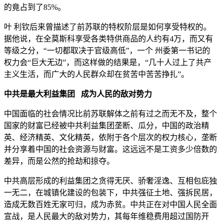
的竟占到了85%。
叶 利钦后来曾描述了前苏联的特权阶层是如何享受特权的。
据他说，在全莫斯科享受各类特供商品的人约有4万，而又有
等级之分，“一切都取决于官级高低”，一个 州委第一书记的
权力会“巨大无边”，而这样做的结果是，“几十人过上了共产
主义生活，而广大的人民群众却在贫苦中苦苦挣扎”。
中共是最大利益集团 成为人民的敌对势力
中国面临的社会情况比前苏联解体之前有过之而无不及，整个
国家的财富已经被中共利益集团垄断、瓜分，中国的政治精
英、经济精英、文化精英，依附于各个层次的权力核心，垄断
并分享着中国的社会资源与财富。这远远不是工资多少倍数的
差异，而是公然的抢劫和掠夺。
中共高层形成的利益集团之贪得无厌、骄奢淫逸、互相包庇独
一无二，在城镇化建设的包装下，中共强征土地、强拆民居，
造成无数百姓无家可归，成为赤贫。中共正在对中国人民全面
宣战，是人民最大的敌对势力，其每年维稳费用超过国防开