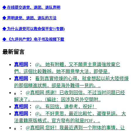
◆ 在线提交退党、退团、退队声明
◆ 声明退党、退团、退队的方法
◆ 为什么退党可以救命保平安?(专题)
◆ 《九评共产党》电子书及视频下载
最新留言
真相网
：
@。 她有附體，又不願意主意識強放棄它
們，這個比較難辦。她不願意學大法，即使是..
真相网
：
看到真實修煉的心得，就會想起以前大陸修煉
的那個精進狀態，卻是海外難得一見的。..
。 ：
@真相网 感谢！已收到回信，不过当时问题已经
解决了。……（編註：因涉及另外空間附..
真相网
：
@。 有回信，请参考，祝好！
真相网
：
@。 不好意思，最近比較忙，遲復見諒。 大
法書籍原版格式，官方發布的就是PDF，..
。 ：
@真相网 您好！我最近遇到一个附体的事情，让