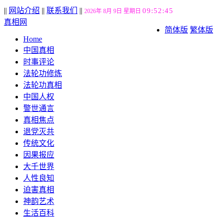
||
网站介绍
||
联系我们
||
09:52:46
2026年 8月 9日 星期日
真相网
简体版
繁体版
Home
中国真相
时事评论
法轮功修炼
法轮功真相
中国人权
警世通言
真相焦点
退党灭共
传统文化
因果报应
大千世界
人性良知
迫害真相
神韵艺术
生活百科