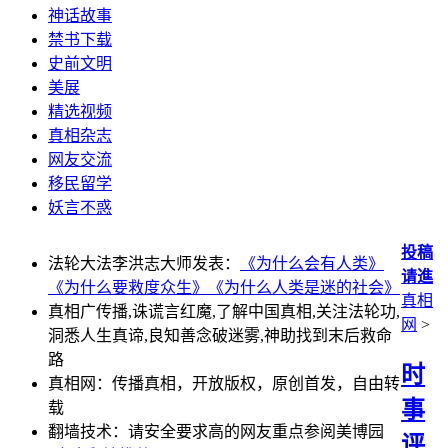
神话故事
禁书下载
史前文明
美展
精选视频
真相杂志
网友交流
移民留学
妖言不惑
投稿
法轮大法李洪志大师发表：
《为什么会有人类》
请進
《为什么要救度众生》
《为什么人类是迷的社会》
真相
真相广传播,诛谎言红魔,了解中国真相,关注法轮功,
网
>
洞悉人生真谛,良知善念破迷雾,神助找到末后救命
路
时
真相网：传播真相，开放版权，原创首发，自由转
事
载
翻墙技术：请安全要求高的网友重点参阅美博园
评