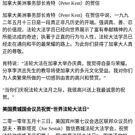
加拿大美洲事务部长肯特（Peter Kent）的贺信
加拿大美洲事务部长肯特（Peter Kent）在贺信中说，一九九
二年五月十三日是一段真正非凡历史的开端。强调真、善、忍
的价值观，法轮大法学员已经向世界展示了富有奉献精神的人
所能达成的奇迹；执著于正直的行为与人性，法轮大法学员已
经走在通向和平的最荣耀的路上。为此你们获得了加拿大人真
正的尊敬。
肯特说：“法轮大法在加拿大举办庆典，我觉得自豪与荣耀。
分享李洪志先生的教导将使加拿大的多元文化受益。我对你们
为人类繁荣所做的一切感到由衷的高兴和赞赏。”
“当你们庆祝法轮大法月之际，我很高兴送上我最诚意的祝
贺。”
美国费城国会议员祝贺“世界法轮大法日”
二零一零年五月十三日，美国宾州第七议会选区联邦众议员约
瑟夫‧赛斯塔克（Joe Sestak）致信费城法轮大法学会，祝贺