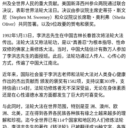
州及全世界人民的重大贡献。美国新泽西州参众两院通过联合
决议，表彰世界法轮大法日。决议由参议院主席史蒂芬‧斯文
尼（Stephen M. Sweeney）和众议院议长席勒‧奥利弗（Sheila
Oliver）共同签署。以及9位政要的贺电和褒奖。
1992年5月13日，李洪志先生在中国吉林长春首次将法轮大法
传出。法轮大法又称法轮功，是以“真善忍”为根本指导、性命
双修的佛家上乘修炼大法。当时，中国大陆估计有数万人参加
了李洪志先生的面授班。此后，法轮功通过人传人、心传心的
方式，传遍了中国大江南北。
近年来，国际社会鉴于李洪志老师和法轮大法对人类身心健康
作出的杰出贡献而 颁发的褒奖有1582项，支持议案303件，支
持信函1154封，法轮功修炼者无不深深受益，无论在身体素质
还是在心性道德水准方面都发生了巨大的可喜变化。
与此同时，法轮大法在世界范围，特别是亚 洲、澳州、欧
洲、北美，正在得到各界各民族各种族有缘之士越来越多的理
解和珍视。迄今全世界已有114个国家和地区的人们修炼法轮
功，李洪志先生的著作《转法轮》已被翻译成39种文字，各族