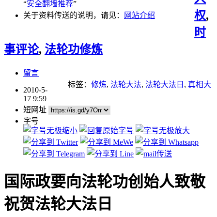
“
安全翻墙推荐
”
权
,
关于资料传送的说明，请见：
网站介绍
时
事评论
,
法轮功修炼
留言
标签：
修炼
,
法轮大法
,
法轮大法日
,
真相大
2010-5-
白
,
重点推荐
17 9:59
短网址
字号
国际政要向法轮功创始人致敬
祝贺法轮大法日