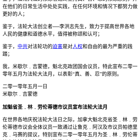
在他们的日常生活中处处实践，在任何环境和情况下都努力做
更好的人；
鉴于，法轮大法创立者──李洪志先生，致力于提高世界各地
人民的健康和道德水平，值得被称颂和认可；
鉴于，
中共
对法轮功的
迫害
是对
人权
和自由的最为严重的践
踏；
我，米歇尔﹒吉蒙德，魁北克政团国会议员，特此宣布二零一
零年五月为法轮大法月，以表彰“真、善、忍”的原则。
二零一零年五月一日
米歇尔﹒吉蒙德
加魁省圣﹒林﹒劳伦蒂德市议员宣布法轮大法月
在世界各地庆祝法轮大法日之际，加拿大魁北克省圣﹒林﹒劳
伦蒂德市议会全体议员一致通过让鲁克﹒阿汉及市议员帕德里
克﹒马赛的提议，特别宣布二零一零年五月为圣﹒林﹒劳伦蒂