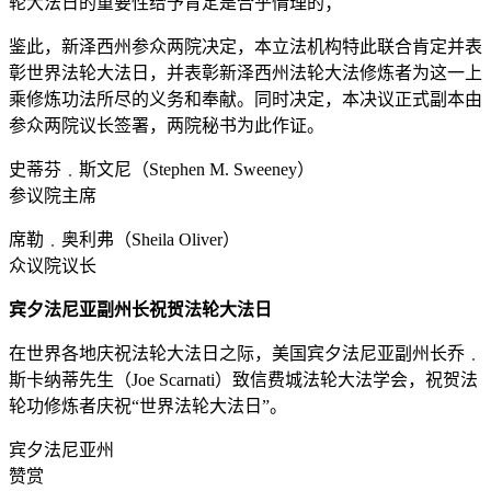
轮大法日的重要性给予肯定是合乎情理的；
鉴此，新泽西州参众两院决定，本立法机构特此联合肯定并表
彰世界法轮大法日，并表彰新泽西州法轮大法修炼者为这一上
乘修炼功法所尽的义务和奉献。同时决定，本决议正式副本由
参众两院议长签署，两院秘书为此作证。
史蒂芬﹒斯文尼（Stephen M. Sweeney）
参议院主席
席勒﹒奥利弗（Sheila Oliver）
众议院议长
宾夕法尼亚副州长祝贺法轮大法日
在世界各地庆祝法轮大法日之际，美国宾夕法尼亚副州长乔﹒
斯卡纳蒂先生（Joe Scarnati）致信费城法轮大法学会，祝贺法
轮功修炼者庆祝“世界法轮大法日”。
宾夕法尼亚州
赞赏