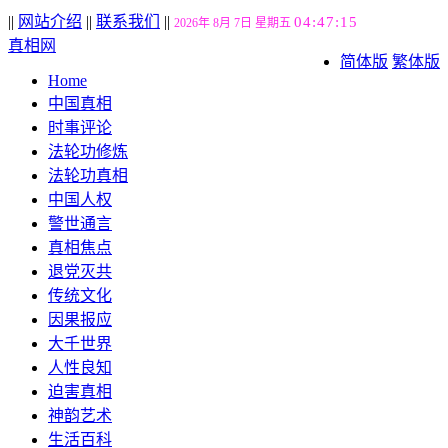
||
网站介绍
||
联系我们
||
04:47:16
2026年 8月 7日 星期五
真相网
简体版
繁体版
Home
中国真相
时事评论
法轮功修炼
法轮功真相
中国人权
警世通言
真相焦点
退党灭共
传统文化
因果报应
大千世界
人性良知
迫害真相
神韵艺术
生活百科