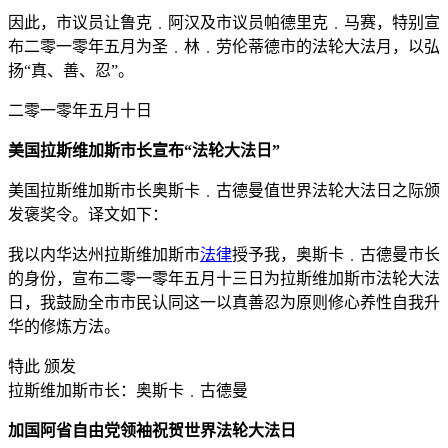
因此，市议员让鲁克﹒阿汉及市议员帕德里克﹒马赛，特别宣
布二零一零年五月为圣﹒林﹒劳伦蒂德市的法轮大法月，以弘
扬“真、善、忍”。
二零一零年五月十日
美国拉斯维加斯市长宣布“法轮大法日”
美国拉斯维加斯市长奥斯卡﹒古德曼值世界法轮大法日之际颁
发褒奖令。译文如下：
我以内华达州拉斯维加斯市
法律
授予我，奥斯卡﹒古德曼市长
的身份，宣布二零一零年五月十三日为拉斯维加斯市法轮大法
日，我鼓励全市市民认同这一以真善忍为原则修心养性自我升
华的修炼方法。
特此 颁发
拉斯维加斯市长：奥斯卡﹒古德曼
加国阿省自由党领袖祝贺世界法轮大法日