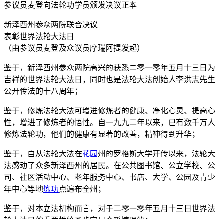
参议员麦登向法轮功学员颁发决议正本
新泽西州参众两院联合决议
表彰世界法轮大法日
（由参议员麦登及众议员摩瑞阿提发起）
鉴于，新泽西州参众两院高兴的获悉二零一零年五月十三日为
吉祥的世界法轮大法日，同时也是法轮大法创始人李洪志先生
公开传法的十八周年；
鉴于，修炼法轮大法可增进修炼者的健康、净化心灵、提高心
性，增进了修炼者的悟性。自一九九二年以来，已有数千万人
修炼法轮功，他们的健康有显著的改善，精神得到升华；
鉴于，自从法轮大法在
花园
州的罗格斯大学开传以来，法轮大
法感动了众多新泽西州的居民。在公共图书馆、公立学校、公
司、社区活动中心、老年服务中心、书店、大学、公园及青少
年中心等地
炼功
点遍布全州；
鉴于，对本立法机构而言，对于二零一零年五月十三日世界法