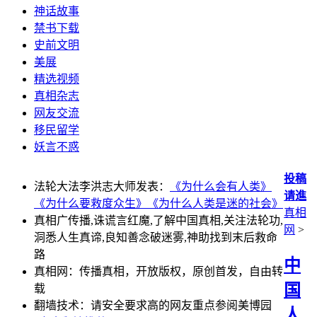
神话故事
禁书下载
史前文明
美展
精选视频
真相杂志
网友交流
移民留学
妖言不惑
投稿
法轮大法李洪志大师发表：
《为什么会有人类》
请進
《为什么要救度众生》
《为什么人类是迷的社会》
真相
真相广传播,诛谎言红魔,了解中国真相,关注法轮功,
网
>
洞悉人生真谛,良知善念破迷雾,神助找到末后救命
路
中
真相网：传播真相，开放版权，原创首发，自由转
国
载
翻墙技术：请安全要求高的网友重点参阅美博园
人