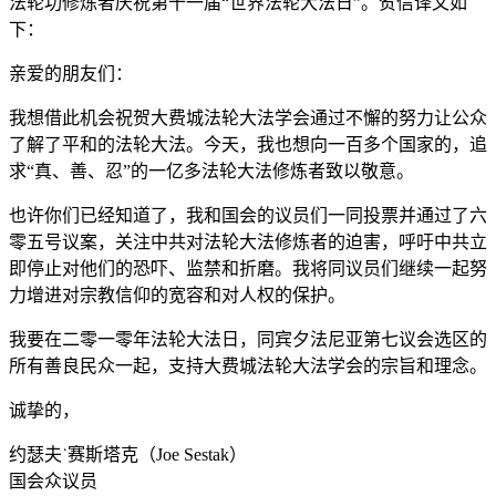
法轮功修炼者庆祝第十一届“世界法轮大法日”。贺信译文如
下：
亲爱的朋友们：
我想借此机会祝贺大费城法轮大法学会通过不懈的努力让公众
了解了平和的法轮大法。今天，我也想向一百多个国家的，追
求“真、善、忍”的一亿多法轮大法修炼者致以敬意。
也许你们已经知道了，我和国会的议员们一同投票并通过了六
零五号议案，关注中共对法轮大法修炼者的迫害，呼吁中共立
即停止对他们的恐吓、监禁和折磨。我将同议员们继续一起努
力增进对宗教信仰的宽容和对人权的保护。
我要在二零一零年法轮大法日，同宾夕法尼亚第七议会选区的
所有善良民众一起，支持大费城法轮大法学会的宗旨和理念。
诚挚的，
约瑟夫˙赛斯塔克（Joe Sestak）
国会众议员