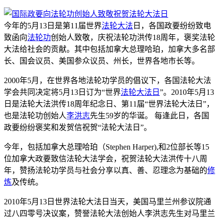
今年的5月13日是第11届世界
法轮大法
日，各国政要纷纷致电
致函向
法轮功
创始人致敬，庆祝法轮功洪传18周年，褒奖法轮
大法给社会的贡献。其中包括加拿大总理哈珀，加拿大多名部
长、国会议员、美国参众议员、州长，世界各地市长等。
2000年5月，在世界各地法轮功学员的倡议下，各国法轮大法
学会共同决定将5月13日订为“世界
法轮大法日
”。2010年5月13
日是法轮大法洪传18周年纪念日、第11届“世界法轮大法日”，
也是法轮功创始人
李洪志
先生59岁的华诞。 每逢此日，各国
政要纷纷褒奖和发贺信祝贺“法轮大法日”。
今年，包括加拿大总理哈珀（Stephen Harper),和2位部长等15
位加拿大政要致信法轮大法学会，祝贺法轮大法洪传十八周
年，赞扬法轮功学员与社会分享以真、善、忍理念为基础的
修
炼
及传统。
2010年5月13日世界法轮大法日当天，美国马里兰州参议院通
过八四零号决议案，赞誉法轮大法创始人李洪志先生对马里兰