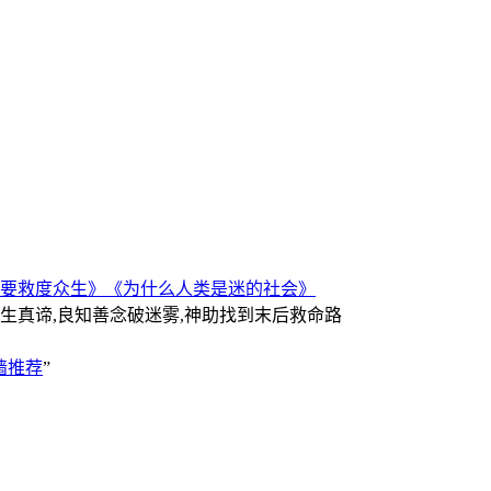
要救度众生》
《为什么人类是迷的社会》
人生真谛,良知善念破迷雾,神助找到末后救命路
墙推荐
”