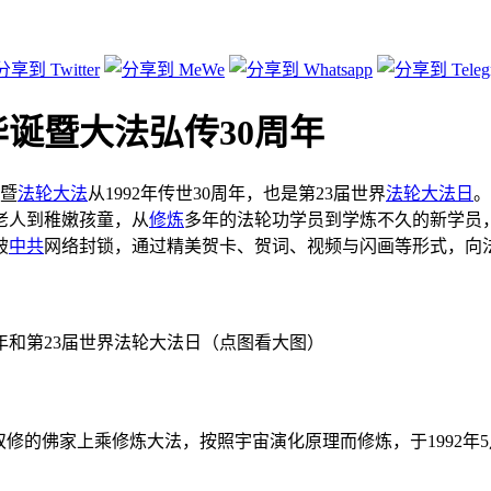
诞暨大法弘传30周年
暨
法轮大法
从1992年传世30周年，也是第23届世界
法轮大法日
。
老人到稚嫩孩童，从
修炼
多年的法轮功学员到学炼不久的新学员
破
中共
网络封锁，通过精美贺卡、贺词、视频与闪画等形式，向
年和第23届世界法轮大法日（点图看大图）
双修的佛家上乘修炼大法，按照宇宙演化原理而修炼，于1992