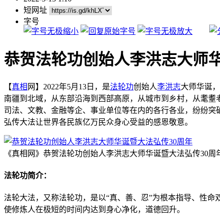
短网址
字号
恭贺法轮功创始人李洪志大师华
【
真相
网】2022年5月13日，是
法轮功
创始人
李洪志
大师华诞，
南疆到北域，从东部沿海到西部高原，从城市到乡村，从耄耋
司法、文教、金融等企、事业单位等在内的各行各业，纷纷突
弘传大法让世界各民族亿万民众身心受益的感恩敬意。
《真相网》恭贺法轮功创始人李洪志大师华诞暨大法弘传30周
法轮功简介：
法轮大法，又称法轮功，是以“真、善、忍”为根本指导、性命
使修炼人在极短的时间内达到身心净化，道德回升。