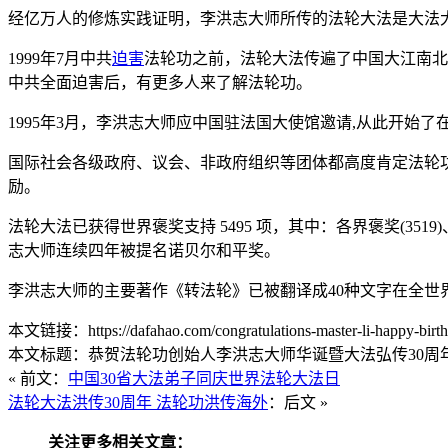
经亿万人的修炼实践证明，李洪志大师所传的法轮大法是大法
1999年7月中共
迫害
法轮功之前，法轮大法传遍了中国大江南北
中共全面迫害后，有更多人来了解法轮功。
1995年3月，李洪志大师应中国驻法国大使馆邀请,从此开始了
国际社会各级政府、议会、非政府组织等团体都高度肯定法轮
励。
法轮大法已获得世界褒奖支持 5495 项，其中：各界褒奖(3519
志大师连续四年被提名诺贝尔和平奖。
李洪志大师的主要著作《转法轮》已被翻译成40种文字在全世
本文链接：https://dafahao.com/congratulations-master-li-happy-birth
本文标题：恭贺法轮功创始人李洪志大师华诞暨大法弘传30周年 
« 前文：
中国30省大法弟子同庆世界法轮大法日
法轮大法洪传30周年 法轮功洪传海外
：后文 »
关注更多相关文章：