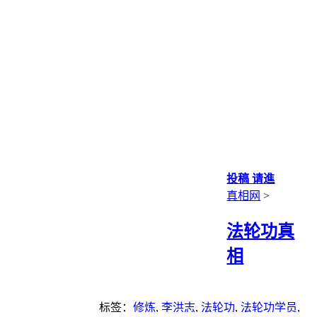
投稿 请進
真相网
>
法轮功真
相
标签：
修炼
,
李洪志
,
法轮功
,
法轮功学员
,