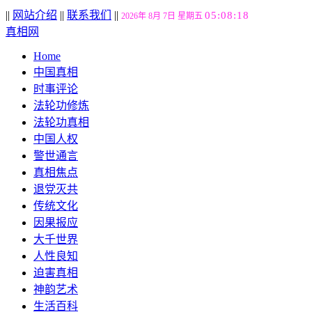
||
网站介绍
||
联系我们
||
05:08:20
2026年 8月 7日 星期五
真相网
Home
中国真相
时事评论
法轮功修炼
法轮功真相
中国人权
警世通言
真相焦点
退党灭共
传统文化
因果报应
大千世界
人性良知
迫害真相
神韵艺术
生活百科