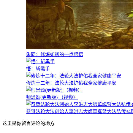
朱同：修炼如初的一点感悟
悟：斩黑手
修炼十二年：法轮大法护佑我全家健康平安
师恩颂(更新版) （视频）
恭贺法轮大法创始人李洪志大師華誕暨大法弘传34周年（
这里是你留言评论的地方