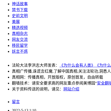
神话故事
禁书下载
史前文明
美展
精选视频
真相杂志
网友交流
移民留学
妖言不惑
法轮大法李洪志大师发表：
《为什么会有人类》
《为什么
真相广传播,诛谎言红魔,了解中国真相,关注法轮功,洞悉
真相网：传播真相，开放版权，原创首发，自由转载
翻墙技术：请安全要求高的网友重点参阅美博园“
安全翻
关于资料传送的说明，请见：
网站介绍
留言
2022-5-13 1:10