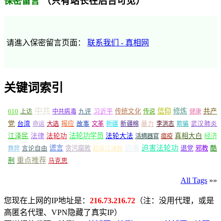
（只有站长在后台可见）
保密留言
请進入保密留言页面：
联系我们 - 真相网
关键词索引
中共
信仰
修炼
610
传统文化
共产
上访
中共病毒
九评
习近平
传说
健康
党
报应
台湾
命运
大选
故事
文革
新疆
新疆棉
暴力
李洪志
欺骗
武汉肺炎
法轮功学员
江泽民
法律
法轮功
法轮大法
真相大白
经济
活摘器官
瘟疫
谎言
迫害
迫害法轮功
言论自由
贪污腐败
退党
邪教
酷
舞弊
起诉江泽民
重点推荐
刑
马克思
All Tags
»»
您现在上网的IP地址是：
216.73.216.72
（注：没用代理，或是
高匿名代理、VPN隐藏了真实IP）