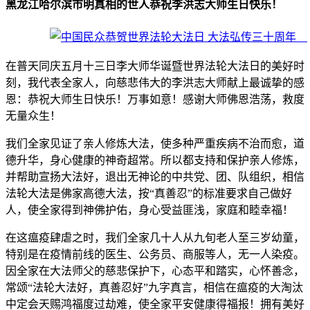
黑龙江哈尔滨市明真相的世人恭祝李洪志大师生日快乐！
在普天同庆五月十三日李大师华诞暨世界法轮大法日的美好时
刻，我代表全家人，向慈悲伟大的李洪志大师献上最诚挚的感
恩：恭祝大师生日快乐！万事如意！感谢大师佛恩浩荡，救度
无量众生！
我们全家见证了亲人修炼大法，使多种严重疾病不治而愈，道
德升华，身心健康的神奇超常。所以都支持和保护亲人修炼，
并帮助宣扬大法好，退出无神论的中共党、团、队组织，相信
法轮大法是佛家高德大法，按“真善忍”的标准要求自己做好
人，使全家得到神佛护佑，身心受益匪浅，家庭和睦幸福！
在这瘟疫肆虐之时，我们全家几十人从九旬老人至三岁幼童，
特别是在疫情前线的医生、公务员、商服等人，无一人染疫。
因全家在大法师父的慈悲保护下，心态平和踏实，心怀善念，
常颂“法轮大法好，真善忍好”九字真言，相信在瘟疫的大淘汰
中定会天赐鸿福度过劫难，使全家平安健康得福报！拥有美好