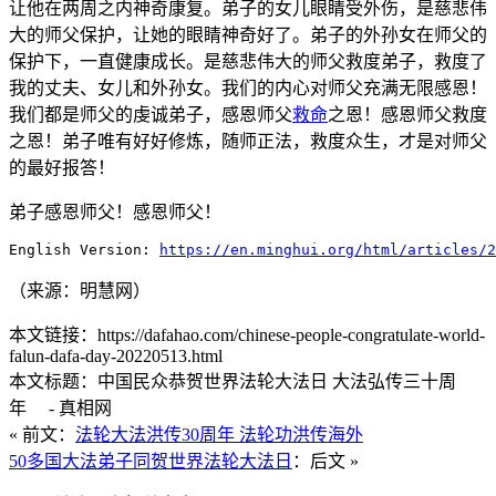
让他在两周之内神奇康复。弟子的女儿眼睛受外伤，是慈悲伟
大的师父保护，让她的眼睛神奇好了。弟子的外孙女在师父的
保护下，一直健康成长。是慈悲伟大的师父救度弟子，救度了
我的丈夫、女儿和外孙女。我们的内心对师父充满无限感恩！
我们都是师父的虔诚弟子，感恩师父
救命
之恩！感恩师父救度
之恩！弟子唯有好好修炼，随师正法，救度众生，才是对师父
的最好报答！
弟子感恩师父！感恩师父！
English Version: 
https://en.minghui.org/html/articles/2
（来源：明慧网）
本文链接：https://dafahao.com/chinese-people-congratulate-world-
falun-dafa-day-20220513.html
本文标题：中国民众恭贺世界法轮大法日 大法弘传三十周
年 - 真相网
« 前文：
法轮大法洪传30周年 法轮功洪传海外
50多国大法弟子同贺世界法轮大法日
：后文 »