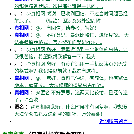
的那個精進狀態，卻是海外難得一見的。..
。 ：
@真相网 感谢！已收到回信，不过当时问题已经
解决了。……（編註：因涉及另外空間附..
真相网
：
@。 有回信，请参考，祝好！
真相网
：
@。 不好意思，最近比較忙，遲復見諒。 大
法書籍原版格式，官方發布的就是PDF，..
。 ：
@真相网 您好！我最近遇到一个附体的事情，让
我很苦恼，希望能帮我解答一下，我先..
。 ：
@真相网 您好！有没有适用于手机阅读页码无错
的格式啊？我记得以前就下载过有这样..
真相网
：
@。 您好，資料已傳送，有简体，也有繁体
版本，請查收。 大法修煉的機緣萬古難遇..
真相网
：
@匿名 不好意思，这两天比较忙，已经传送
了，请查收
匿名 ：
@真相网 您好，什么时候才有回复啊，我想要
大法全套书籍发送到我的邮箱，万分感谢！
近期所有留言 »