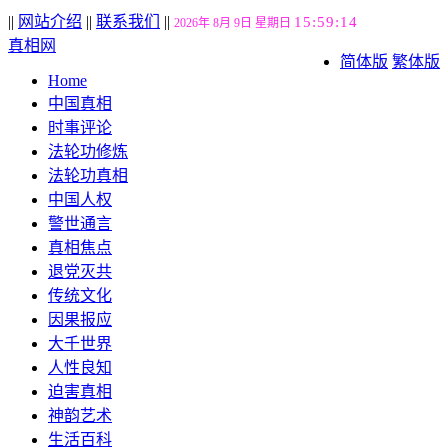
||
网站介绍
||
联系我们
||
15:59:15
2026年 8月 9日 星期日
真相网
简体版
繁体版
Home
中国真相
时事评论
法轮功修炼
法轮功真相
中国人权
警世通言
真相焦点
退党灭共
传统文化
因果报应
大千世界
人性良知
迫害真相
神韵艺术
生活百科