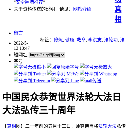
“
安全翻墙推荐
”
真
关于资料传送的说明，请见：
网站介绍
相
留言
标签：
修炼
,
健康
,
救命
,
李洪志
,
法轮功
,
法
2022-5-
轮功学员
,
法轮大法
,
法轮大法日
13 13:47
短网址
字号
中国民众恭贺世界法轮大法日
大法弘传三十周年
【
真相
网】三十年前的五月十三日，师尊亲自将
法轮大法
弘传