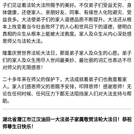
子们见证着法轮大法所赐予的美好。不仅弟子们受益无穷、身
体健康，还使家人、亲朋好友、同事、有缘世人化险避灾、受
益良多。大法使弟子们的家人道德品质不断提升。大法还从根
本上攺变着当今社会败坏了的人心和世风日下的道德，使明白
真相的众生从根本上能被大法救度。家人及众生从内心深处感
恩师父与法轮大法。
隆重庆贺世界法轮大法日，那是弟子家人及众生的心愿。弟子
们的家人及众生用尽人世间最美妙、最壮丽的词汇也表达不尽
对师父的无限感恩！
二十多年来在师父的保护下，大法成就着弟子们也救度着家
人。家人们感恩师父的恩赐予安排，叩拜恩师！感谢恩师！无
论在任何时候、任何压力下都无法阻挡家人们对大法支持与帮
助。
湖北省潜江市江汉油田一大法弟子家属敬贺法轮大法日！恭祝
师尊生日快乐！