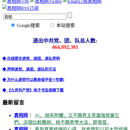
Google搜索
本站搜索
退出中共党、团、队总人数:
464,892,381
◆ 在线提交退党、退团、退队声明
◆ 声明退党、退团、退队的方法
◆ 为什么退党可以救命保平安?(专题)
◆ 《九评共产党》电子书及视频下载
最新留言
真相网
：
@。 她有附體，又不願意主意識強放棄它
們，這個比較難辦。她不願意學大法，即使是..
真相网
：
看到真實修煉的心得，就會想起以前大陸修煉