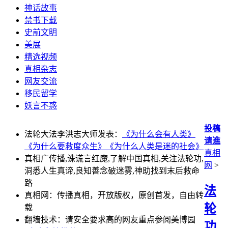
神话故事
禁书下载
史前文明
美展
精选视频
真相杂志
网友交流
移民留学
妖言不惑
投稿
法轮大法李洪志大师发表：
《为什么会有人类》
请進
《为什么要救度众生》
《为什么人类是迷的社会》
真相
真相广传播,诛谎言红魔,了解中国真相,关注法轮功,
网
>
洞悉人生真谛,良知善念破迷雾,神助找到末后救命
路
法
真相网：传播真相，开放版权，原创首发，自由转
轮
载
翻墙技术：请安全要求高的网友重点参阅美博园
功