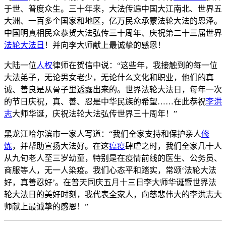
于世、普度众生。三十年来，大法传遍中国大江南北、世界五
大洲、一百多个国家和地区，亿万民众承蒙法轮大法的恩泽。
中国明真相民众恭贺大法弘传三十周年、庆祝第二十三届世界
法轮大法日
！并向李大师献上最诚挚的感恩！
大陆一位
人权
律师在贺信中说：“这些年，我接触到的每一位
大法弟子，无论男女老少，无论什么文化和职业，他们的真
诚、善良是从骨子里透露出来的。世界法轮大法日，每年一次
的节日庆祝，真、善、忍是中华民族的希望……在此恭祝
李洪
志
大师华诞，庆祝法轮大法弘传世界三十周年！”
黑龙江哈尔滨市一家人写道：“我们全家支持和保护亲人
修
炼
，并帮助宣扬大法好。在这
瘟疫
肆虐之时，我们全家几十人
从九旬老人至三岁幼童，特别是在疫情前线的医生、公务员、
商服等人，无一人染疫。我们心态平和踏实，常颂‘法轮大法
好，真善忍好’。在普天同庆五月十三日李大师华诞暨世界法
轮大法日的美好时刻，我代表全家人，向慈悲伟大的李洪志大
师献上最诚挚的感恩！”