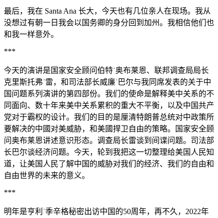
最后，我在 Santa Ana 长大，今天也有几位亲人在现场。我从
没想过有朝一日我会以国务卿的身分回到加州。我相信他们也
和我一样意外。
***
今天的演讲是国家安全顾问伯特˙奥布莱恩、联邦调查局局长
克里斯托弗˙雷，和司法部长威廉˙巴尔与我同席发表的关于中
国问题系列演讲的第四部份。我们的使命是解释美中关系的不
同面向、数十年来美中关系累积的重大不平衡，以及中国共产
党对于霸权的设计。我们的目的是厘清特朗普总统对中政策所
要解决的中國对美威胁，和美國捍卫自由的策略。国家安全顾
问奥布莱恩讲述意识形态。调查局长雷谈到间谍问题。司法部
长巴尔谈经济问题。今天，轮到我把这一切整理给美国人民知
道，让美国人民了解中国的威胁对我们的经济、我们的自由和
自由世界的未来的意义。
***
明年是亨利˙季辛格秘密出访中国的50周年，再不久，2022年