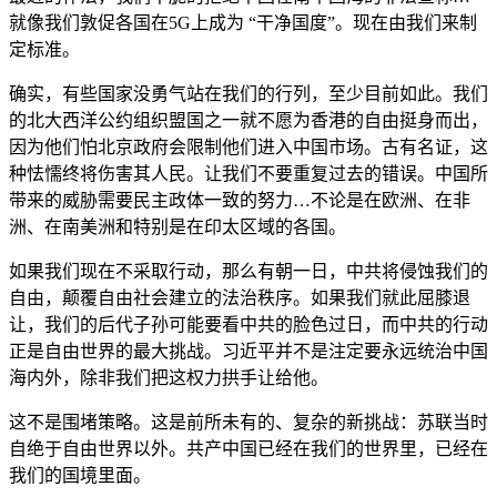
就像我们敦促各国在5G上成为 “干净国度”。现在由我们来制
定标准。
确实，有些国家没勇气站在我们的行列，至少目前如此。我们
的北大西洋公约组织盟国之一就不愿为香港的自由挺身而出，
因为他们怕北京政府会限制他们进入中国市场。古有名证，这
种怯懦终将伤害其人民。让我们不要重复过去的错误。中国所
带来的威胁需要民主政体一致的努力…不论是在欧洲、在非
洲、在南美洲和特别是在印太区域的各国。
如果我们现在不采取行动，那么有朝一日，中共将侵蚀我们的
自由，颠覆自由社会建立的法治秩序。如果我们就此屈膝退
让，我们的后代子孙可能要看中共的脸色过日，而中共的行动
正是自由世界的最大挑战。习近平并不是注定要永远统治中国
海内外，除非我们把这权力拱手让给他。
这不是围堵策略。这是前所未有的、复杂的新挑战：苏联当时
自绝于自由世界以外。共产中国已经在我们的世界里，已经在
我们的国境里面。