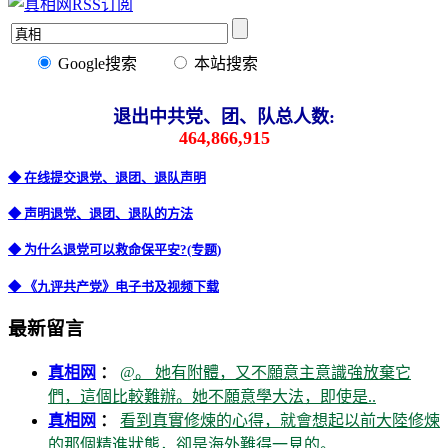
Google搜索
本站搜索
退出中共党、团、队总人数:
464,866,915
◆ 在线提交退党、退团、退队声明
◆ 声明退党、退团、退队的方法
◆ 为什么退党可以救命保平安?(专题)
◆ 《九评共产党》电子书及视频下载
最新留言
真相网
：
@。 她有附體，又不願意主意識強放棄它
們，這個比較難辦。她不願意學大法，即使是..
真相网
：
看到真實修煉的心得，就會想起以前大陸修煉
的那個精進狀態，卻是海外難得一見的。..