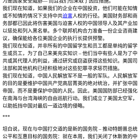
为是国家安全威胁— 而且我们也采取了因应措施。
我们现在知道，如果我们的企业在中国投资，他们可能在知情
或不知情的情况下支持中共
迫害
人权的行径。美国财务部和商
务部都已因此将伤害美国与迫害人权的中国领导人及其产业加
以惩处和列入黑名单。多个联邦机构合力准备一份企业咨商建
议，确保能给各位美国企业的执行长提供预警。
我们现在知道，并非所有的中国留学生和员工都是单纯的留学
生或员工，为了自己来美充实知识 – 他们当中有些人是为了中
共或其代理人的利益，通过研究或窃盗获得这些知识。美国司
法部和其他机构已经积极地对这些犯罪寻求惩罚措施。
我们现在知道，中国人民解放军不是一般的军队。人民解放军
的目的是要维护中国共产党高层菁英的绝对统治，并扩张中国
帝国，而不是要保护中国的人民。因此，美国国防部已经强化
在南海与台湾海峡的自由巡航行动。我们成立了美国太空军，
以助抵挡中国对最后一道边境的侵略。
***
坦白说，现在与中国打交道的是新的国务院 – 推动特朗普总统
公平和互惠目标的国务院：就在本周，我们关闭了休斯敦的中