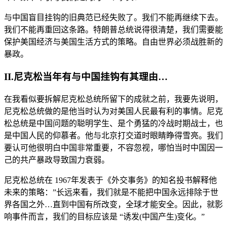
与中国盲目挂钩的旧典范已经失败了。我们不能再继续下去。
我们不能再重回这条路。特朗普总统说得很清楚，我们需要能
保护美国经济与美国生活方式的策略。自由世界必须战胜新的
暴政。
II.尼克松当年有与中国挂钩有其理由…
在我看似要拆解尼克松总统所留下的成就之前，我要先说明，
尼克松总统做的是他当时认为对美国人民最有利的事情。尼克
松总统是中国问题的聪明学生、是个勇猛的冷战时期战士，也
是中国人民的仰慕者。他与北京打交道时眼睛睁得雪亮。我们
要认可他很明白中国非常重要，不容忽视，哪怕当时中国因一
己的共产暴政导致国力衰弱。
尼克松总统在 1967年发表于《外交事务》的知名投书解释他
未来的策略：”长远来看，我们就是不能把中国永远排除于世
界各国之外…直到中国有所改变，全球才能安全。因此，就影
响事件而言，我们的目标应该是 “诱发(中国产生)变化。”