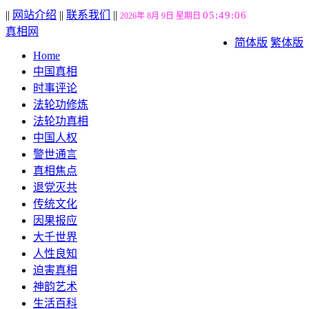
||
网站介绍
||
联系我们
||
05:49:07
2026年 8月 9日 星期日
真相网
简体版
繁体版
Home
中国真相
时事评论
法轮功修炼
法轮功真相
中国人权
警世通言
真相焦点
退党灭共
传统文化
因果报应
大千世界
人性良知
迫害真相
神韵艺术
生活百科