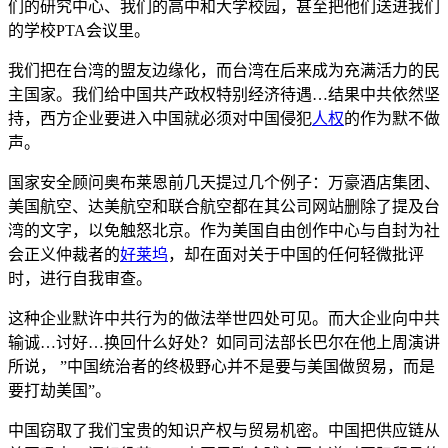
们的研究中心、我们的高中和大学校园，甚至把他们送进我们
的学校PTA会议里。
我们把在台湾的盟友边缘化，而台湾在后来成为充满活力的民
主国家。我们给中国共产政权特别经济待遇…结果中共依然坚
持，西方企业要进入中国就必须对中国侵犯
人权
的作为默不做
声。
国家安全顾问奥布莱恩前几天提过几个例子：万豪酒店集团、
美国航空、达美航空和联合航空都在其公司网站删除了提及台
湾的文字，以免触怒北京。作为美国自由创作中心与自封为社
会正义仲裁者的
好莱坞
，却在面对关于中国的任何轻微批评
时，进行自我审查。
这种企业默许中共行为的做法举世四处可见。而大企业向中共
输诚…讨好…换回什么好处？如同司法部长巴尔在他上周演讲
所说， ”中国统治者的终极野心并不是要与美国做贸易，而是
要打劫美国”。
中国窃取了我们宝贵的知识产权与贸易机密。中国把供应链从