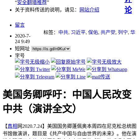
“
安全翻墙推荐
”
论
关于资料传送的说明，请见：
网站介绍
留言
标签：
中共
,
习近平
,
保佑
,
共产党
,
列宁
,
华
2020-7-
为
,
天安门事件
,
新疆
,
新疆棉
,
移民
,
经济
,
24 9:49
谎言
,
迫害
,
重点推荐
,
马克思
短网址
字号
美国务卿呼吁：中国人民改变
中共（演讲全文）
【
真相
网2020.7.24】美国国务卿蓬佩奥本周四在尼克松总统图
书馆做演讲，题目是《共产中国与自由世界的未来》。他在演