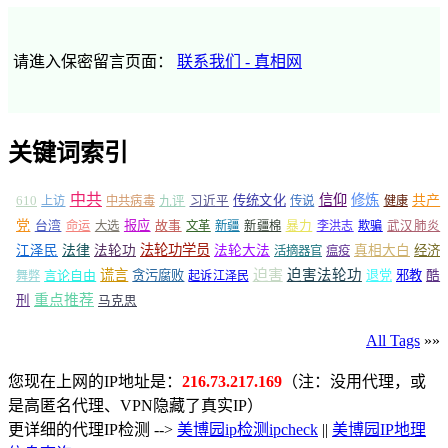
请進入保密留言页面：
联系我们 - 真相网
关键词索引
中共
信仰
修炼
610
传统文化
共产
上访
中共病毒
九评
习近平
传说
健康
党
报应
台湾
命运
大选
故事
文革
新疆
新疆棉
暴力
李洪志
欺骗
武汉肺炎
法轮功学员
江泽民
法律
法轮功
法轮大法
真相大白
经济
活摘器官
瘟疫
谎言
迫害
迫害法轮功
言论自由
贪污腐败
退党
邪教
酷
舞弊
起诉江泽民
重点推荐
刑
马克思
All Tags
»»
您现在上网的IP地址是：
216.73.217.169
（注：没用代理，或
是高匿名代理、VPN隐藏了真实IP）
更详细的代理IP检测 -->
美博园ip检测ipcheck
||
美博园IP地理