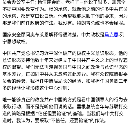
员会办公室主任) 杨洁篪会面。老样子 – 他说了很多，却完全
不提中国要改变作为。杨的承诺，就像他之前的许多中共官员
的承诺，都是空口说白话。他希望我能屈服于他的要求，因为
那是我们前任政府的作法。我没有。特朗普总统也不会屈服。
国家安全顾问奥布莱恩解释得很清楚，中共政权是
马克思
-列
宁思想政权。
中国共产党总书记习近平深信破产的极权主义意识形态。他的
意识形态支持他数十年来对建立于中国共产主义之上的世界霸
权的渴望。我们无法再漠视美国与中国之间政治与意识型态的
基本差异，正如同中共从未忽略过此差异。我在众议院情报委
员会的经验，我担任中情局局长的经验，和我担任国务卿二年
多的经验让我形成这个中心理解：
唯一能够真正的改变共产中国的方式是看中国领导人的行为去
采取行动，而不是光听他们说的话。里根总统当年与苏联打交
道的策略是根据 “信任但要验证”的基础。当我们与中共打交
道时，我认为，要采取“不信任，还要验证”的作法。