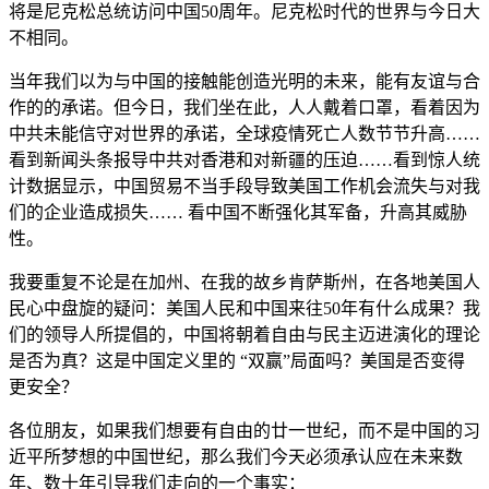
将是尼克松总统访问中国50周年。尼克松时代的世界与今日大
不相同。
当年我们以为与中国的接触能创造光明的未来，能有友谊与合
作的的承诺。但今日，我们坐在此，人人戴着口罩，看着因为
中共未能信守对世界的承诺，全球疫情死亡人数节节升高……
看到新闻头条报导中共对香港和对新疆的压迫……看到惊人统
计数据显示，中国贸易不当手段导致美国工作机会流失与对我
们的企业造成损失…… 看中国不断强化其军备，升高其威胁
性。
我要重复不论是在加州、在我的故乡肯萨斯州，在各地美国人
民心中盘旋的疑问：美国人民和中国来往50年有什么成果？我
们的领导人所提倡的，中国将朝着自由与民主迈进演化的理论
是否为真？这是中国定义里的 “双赢”局面吗？美国是否变得
更安全？
各位朋友，如果我们想要有自由的廿一世纪，而不是中国的习
近平所梦想的中国世纪，那么我们今天必须承认应在未来数
年、数十年引导我们走向的一个事实：