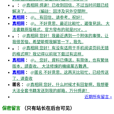
。 ：
@真相网 感谢！已收到回信，不过当时问题已经
解决了。……（編註：因涉及另外空間附..
真相网
：
@。 有回信，请参考，祝好！
真相网
：
@。 不好意思，最近比較忙，遲復見諒。 大
法書籍原版格式，官方發布的就是PDF，..
。 ：
@真相网 您好！我最近遇到一个附体的事情，让
我很苦恼，希望能帮我解答一下，我先..
。 ：
@真相网 您好！有没有适用于手机阅读页码无错
的格式啊？我记得以前就下载过有这样..
真相网
：
@。 您好，資料已傳送，有简体，也有繁体
版本，請查收。 大法修煉的機緣萬古難遇..
真相网
：
@匿名 不好意思，这两天比较忙，已经传送
了，请查收
匿名 ：
@真相网 您好，什么时候才有回复啊，我想要
大法全套书籍发送到我的邮箱，万分感谢！
近期所有留言 »
（只有站长在后台可见）
保密留言