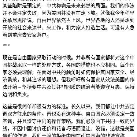
某些陷阱是预定的…中共称霸是未来必然的局面。我们的作法
并不会注定失败，因为美国并没有在走下坡。就像我今年稍早
在慕尼黑所说，自由世界依然占上风。世界各地的人还是想到
开放的社会来读书、来工作，和为家人打造生活。可没有人急
着到重庆去安家落户。
***
现在是自由国家采取行动的时候。并非所有国家都将对这个中
国挑战采取一样的处理方式，各国的措施也不应相同。每个国
家必须要理解，在面对中共的触角时如何保护其国家安全、经
济繁荣，和其追求的理想。但我呼吁所有国家从效法美国的作
法开始 – 坚持要中共及其并非同质的统治者能遵守互惠、保持
透明和负责。
这些是很简单却很有力的标准。长久以来，我们都让中共去定
调双方往来的条件。再也没有这种事。自由国家必须设定一致
基调，并且遵守相同的操作策略。我们必须画下共同一致的界
线，不因中国讨价还价和花言巧语而退让。没错，这就是美国
最近的作法，我们干脆的拒绝中国在南中国海的非法宣称…