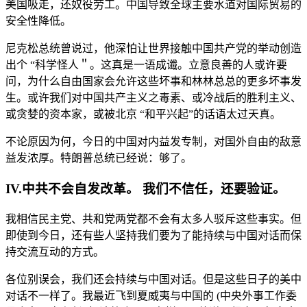
美国吸走，还奴役劳工。中国导致全球主要水道对国际贸易的
安全性降低。
尼克松总统曾说过，他深怕让世界接触中国共产党的举动创造
出个 “科学怪人＂。这真是一语成谶。立意良善的人或许要
问，为什么自由国家会允许这些坏事和林林总总的更多坏事发
生。或许我们对中国共产主义之毒素、或冷战后的胜利主义、
或贪婪的资本家，或被北京 “和平兴起”的话语太过天真。
不论原因为何，今日的中国对内益发专制，对国外自由的敌意
益发浓厚。特朗普总统已经说：够了。
IV.中共不会自发改革。 我们不信任，还要验证。
我相信民主党、共和党两党都不会有太多人驳斥这些事实。但
即使到今日，还有些人坚持我们要为了能持续与中国对话而保
持交流互动的方式。
各位别误会，我们还会持续与中国对话。但是这些日子的美中
对话不一样了。我最近飞到夏威夷与中国的 (中央外事工作委