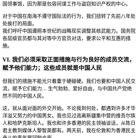
国领事馆，因为那是包容间谍工作与盗窃知识产权的中心。
对于中国在南海不遵守国际法的行为，我们扭转了先前八年处
处挨打的局面。
我们呼吁中国遵照本世纪的战略现实调整其核武能力。国务院
各层级官员都与其对等中方官员对话，要求公平和互惠的措
施。
VI. 我们必须采取正面措施与行为良好的成员交流，
赋予他们能力；这些成员就是中国人民
但我们的措施不能光只着重于硬碰硬。我们也要和中国人民交
流，赋予它们能力… 生气勃勃、爱好自由，与中国共产党绝
然不同的中国人民。
这，就从面对面的外交开始。不论我到何处，都遇到许多才华
洋溢又努力的中国男女。我也见过逃离新疆集中营的维吾尔族
人和哈萨克斯坦人。我也和许多香港的民主领袖谈话，从陈日
君主教到媒体人黎智英都有。两天前，我在伦敦和为香港民主
奋斗的青年罗冠聪会面。