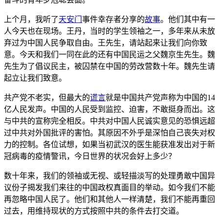
上个月，我听了
天安门
事件幸存者分享的
故事
。他们其中有一
人今天也在现场。王丹，当时的学生领袖之一，多年来从未放
弃过为中国人民争取自由。王先生，请站起来让我们向你致
意。今天和我们一同在此的还有中国民运之父魏京生先生。魏
先生为了倡议民主，被囚禁在中国的劳改营数十年。魏先生请
起立让我们致意。
共产党不老实，但最大的
谎言
就是中国共产党声称为中国的14
亿人民发声。中国的人民受到监控、迫害，不敢挺身而出。这
与中共的宣称完全相反。中共对中国人民诚实意见的恐惧远超
过中共对外国批评的害怕。其原因不外乎是深怕自己丧失对权
力的控制。各位试想，如果当初武汉的医生能获准发出对于新
冠病毒的疫情警讯，今日世界的状况会好上多少？
数十年来，我们的领袖或无视、或轻描淡写的处理勇敢中国异
议份子揭发我们来往的中国政权真面目的举动。如今我们不能
再忽略中国人民了。他们和其他人一样清楚，我们不能再重回
过去，用维持现状的方式按照中共的条件去打交道。