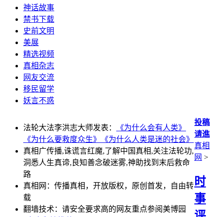
神话故事
禁书下载
史前文明
美展
精选视频
真相杂志
网友交流
移民留学
妖言不惑
投稿
法轮大法李洪志大师发表：
《为什么会有人类》
请進
《为什么要救度众生》
《为什么人类是迷的社会》
真相
真相广传播,诛谎言红魔,了解中国真相,关注法轮功,
网
>
洞悉人生真谛,良知善念破迷雾,神助找到末后救命
路
时
真相网：传播真相，开放版权，原创首发，自由转
事
载
翻墙技术：请安全要求高的网友重点参阅美博园
评