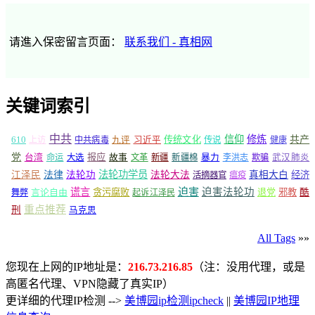
请進入保密留言页面：
联系我们 - 真相网
关键词索引
中共
信仰
修炼
610
传统文化
共产
上访
中共病毒
九评
习近平
传说
健康
党
报应
台湾
命运
大选
故事
文革
新疆
新疆棉
暴力
李洪志
欺骗
武汉肺炎
法轮功学员
江泽民
法律
法轮功
法轮大法
真相大白
经济
活摘器官
瘟疫
谎言
迫害
迫害法轮功
言论自由
贪污腐败
退党
邪教
酷
舞弊
起诉江泽民
重点推荐
刑
马克思
All Tags
»»
您现在上网的IP地址是：
216.73.216.85
（注：没用代理，或是
高匿名代理、VPN隐藏了真实IP）
更详细的代理IP检测 -->
美博园ip检测ipcheck
||
美博园IP地理