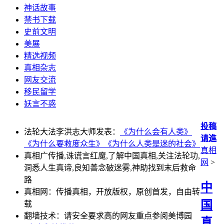
神话故事
禁书下载
史前文明
美展
精选视频
真相杂志
网友交流
移民留学
妖言不惑
投稿
法轮大法李洪志大师发表：
《为什么会有人类》
请進
《为什么要救度众生》
《为什么人类是迷的社会》
真相
真相广传播,诛谎言红魔,了解中国真相,关注法轮功,
网
>
洞悉人生真谛,良知善念破迷雾,神助找到末后救命
路
中
真相网：传播真相，开放版权，原创首发，自由转
国
载
翻墙技术：请安全要求高的网友重点参阅美博园
真