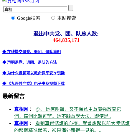
Google搜索
本站搜索
退出中共党、团、队总人数:
464,835,171
◆ 在线提交退党、退团、退队声明
◆ 声明退党、退团、退队的方法
◆ 为什么退党可以救命保平安?(专题)
◆ 《九评共产党》电子书及视频下载
最新留言
真相网
：
@。 她有附體，又不願意主意識強放棄它
們，這個比較難辦。她不願意學大法，即使是..
真相网
：
看到真實修煉的心得，就會想起以前大陸修煉
的那個精進狀態，卻是海外難得一見的。..