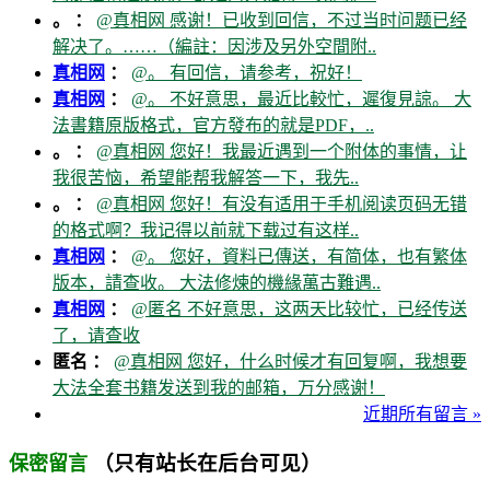
。 ：
@真相网 感谢！已收到回信，不过当时问题已经
解决了。……（編註：因涉及另外空間附..
真相网
：
@。 有回信，请参考，祝好！
真相网
：
@。 不好意思，最近比較忙，遲復見諒。 大
法書籍原版格式，官方發布的就是PDF，..
。 ：
@真相网 您好！我最近遇到一个附体的事情，让
我很苦恼，希望能帮我解答一下，我先..
。 ：
@真相网 您好！有没有适用于手机阅读页码无错
的格式啊？我记得以前就下载过有这样..
真相网
：
@。 您好，資料已傳送，有简体，也有繁体
版本，請查收。 大法修煉的機緣萬古難遇..
真相网
：
@匿名 不好意思，这两天比较忙，已经传送
了，请查收
匿名 ：
@真相网 您好，什么时候才有回复啊，我想要
大法全套书籍发送到我的邮箱，万分感谢！
近期所有留言 »
（只有站长在后台可见）
保密留言