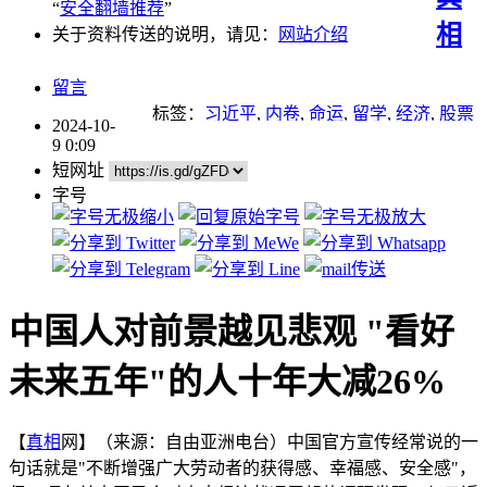
“
安全翻墙推荐
”
相
关于资料传送的说明，请见：
网站介绍
留言
标签：
习近平
,
内卷
,
命运
,
留学
,
经济
,
股票
2024-10-
9 0:09
短网址
字号
中国人对前景越见悲观 "看好
未来五年"的人十年大减26%
【
真相
网】（来源：自由亚洲电台）中国官方宣传经常说的一
句话就是"不断增强广大劳动者的获得感、幸福感、安全感"，