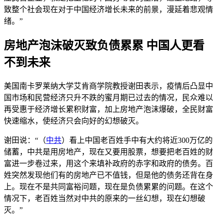
致整个社会现在对于中国经济增长未来的前景，漫延着悲观情
绪。”
房地产泡沫破灭致负债累累 中国人更看
不到未来
美国南卡罗莱纳大学艾肯商学院教授谢田表示，疫情后凸显中
国市场和民营经济只升不跌的蜜月期已过去的情况，民众难以
再受惠于经济增长累积财富，加上房地产泡沫爆破，全民财富
快速缩水，使经济只会向好的幻想破灭。
谢田说：“（
中共
）看上中国老百姓手中有大约将近300万亿的
储蓄，中共是用房地产，现在又要用股票，想要把老百姓的财
富进一步卷过来，用这个来填补政府的赤字和政府的债务。百
姓突然发现他们有的房地产已不值钱，但是他的债务还背在身
上。现在不是共同富裕问题，现在是负债累累的问题。在这个
情况下，老百姓当然对中共的原来的一丝幻想，现在幻想破
灭。”