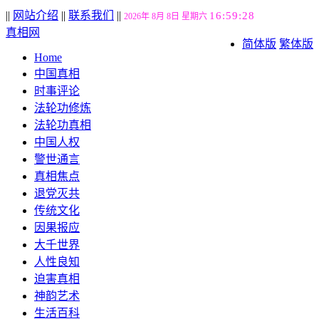
||
网站介绍
||
联系我们
||
16:59:29
2026年 8月 8日 星期六
真相网
简体版
繁体版
Home
中国真相
时事评论
法轮功修炼
法轮功真相
中国人权
警世通言
真相焦点
退党灭共
传统文化
因果报应
大千世界
人性良知
迫害真相
神韵艺术
生活百科