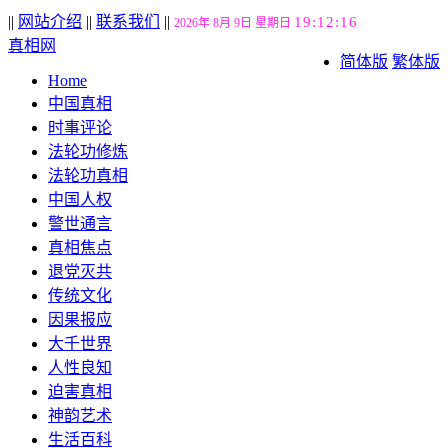
||
网站介绍
||
联系我们
||
19:12:17
2026年 8月 9日 星期日
真相网
简体版
繁体版
Home
中国真相
时事评论
法轮功修炼
法轮功真相
中国人权
警世通言
真相焦点
退党灭共
传统文化
因果报应
大千世界
人性良知
迫害真相
神韵艺术
生活百科