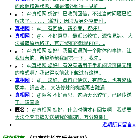
的那個精進狀態，卻是海外難得一見的。..
。 ：
@真相网 感谢！已收到回信，不过当时问题已经
解决了。……（編註：因涉及另外空間附..
真相网
：
@。 有回信，请参考，祝好！
真相网
：
@。 不好意思，最近比較忙，遲復見諒。 大
法書籍原版格式，官方發布的就是PDF，..
。 ：
@真相网 您好！我最近遇到一个附体的事情，让
我很苦恼，希望能帮我解答一下，我先..
。 ：
@真相网 您好！有没有适用于手机阅读页码无错
的格式啊？我记得以前就下载过有这样..
真相网
：
@。 您好，資料已傳送，有简体，也有繁体
版本，請查收。 大法修煉的機緣萬古難遇..
真相网
：
@匿名 不好意思，这两天比较忙，已经传送
了，请查收
匿名 ：
@真相网 您好，什么时候才有回复啊，我想要
大法全套书籍发送到我的邮箱，万分感谢！
近期所有留言 »