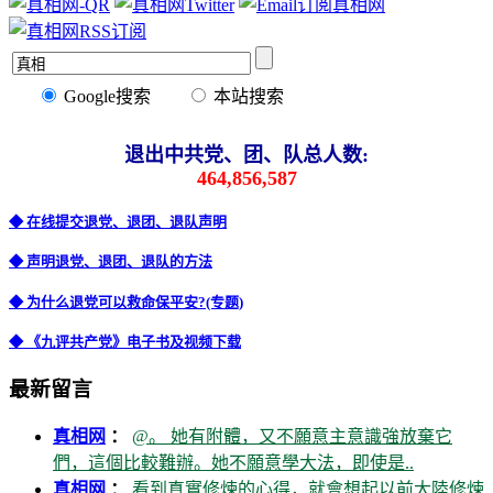
Google搜索
本站搜索
退出中共党、团、队总人数:
464,856,587
◆ 在线提交退党、退团、退队声明
◆ 声明退党、退团、退队的方法
◆ 为什么退党可以救命保平安?(专题)
◆ 《九评共产党》电子书及视频下载
最新留言
真相网
：
@。 她有附體，又不願意主意識強放棄它
們，這個比較難辦。她不願意學大法，即使是..
真相网
：
看到真實修煉的心得，就會想起以前大陸修煉