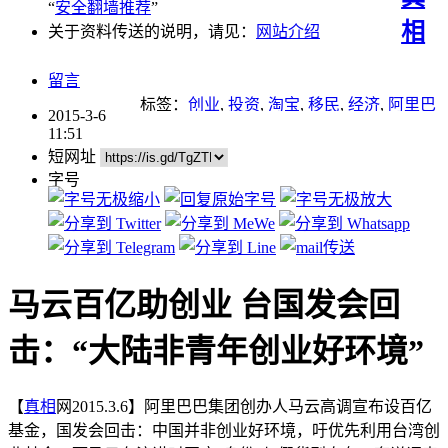
“
安全翻墙推荐
”
相
关于资料传送的说明，请见：
网站介绍
留言
标签：
创业
,
投资
,
淘宝
,
移民
,
经济
,
阿里巴
2015-3-6
巴
,
马云
11:51
短网址
字号
马云百亿助创业 台国发会回
击：“大陆非青年创业好环境”
【
真相
网2015.3.6】阿里巴巴集团创办人马云高调宣布设百亿
基金，国发会回击：中国并非创业好环境，吁优先利用台湾创