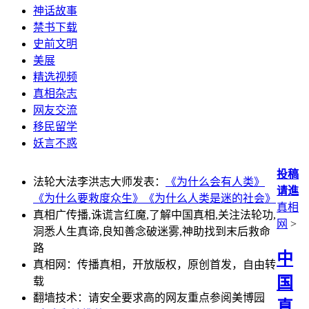
神话故事
禁书下载
史前文明
美展
精选视频
真相杂志
网友交流
移民留学
妖言不惑
投稿
法轮大法李洪志大师发表：
《为什么会有人类》
请進
《为什么要救度众生》
《为什么人类是迷的社会》
真相
真相广传播,诛谎言红魔,了解中国真相,关注法轮功,
网
>
洞悉人生真谛,良知善念破迷雾,神助找到末后救命
路
中
真相网：传播真相，开放版权，原创首发，自由转
国
载
翻墙技术：请安全要求高的网友重点参阅美博园
真