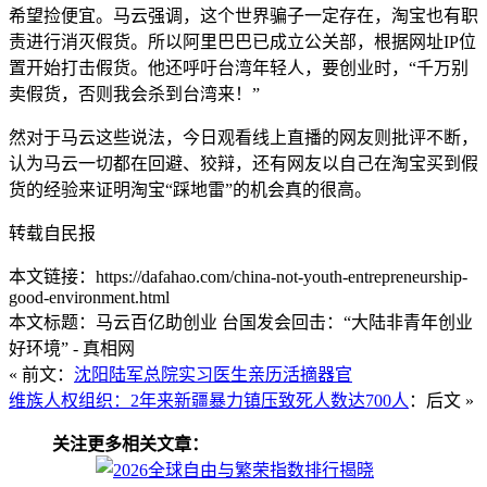
希望捡便宜。马云强调，这个世界骗子一定存在，淘宝也有职
责进行消灭假货。所以阿里巴巴已成立公关部，根据网址IP位
置开始打击假货。他还呼吁台湾年轻人，要创业时，“千万别
卖假货，否则我会杀到台湾来！”
然对于马云这些说法，今日观看线上直播的网友则批评不断，
认为马云一切都在回避、狡辩，还有网友以自己在淘宝买到假
货的经验来证明淘宝“踩地雷”的机会真的很高。
转载自民报
本文链接：https://dafahao.com/china-not-youth-entrepreneurship-
good-environment.html
本文标题：马云百亿助创业 台国发会回击：“大陆非青年创业
好环境” - 真相网
« 前文：
沈阳陆军总院实习医生亲历活摘器官
维族人权组织：2年来新疆暴力镇压致死人数达700人
：后文 »
关注更多相关文章：