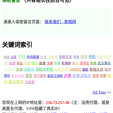
（只有站长在后台可见）
保密留言
请進入保密留言页面：
联系我们 - 真相网
关键词索引
中共
信仰
修炼
610
传统文化
共产
上访
中共病毒
九评
习近平
传说
健康
党
报应
台湾
命运
大选
故事
文革
新疆
新疆棉
暴力
李洪志
欺骗
武汉肺炎
法轮功学员
江泽民
法律
法轮功
法轮大法
真相大白
经济
活摘器官
瘟疫
谎言
迫害
迫害法轮功
言论自由
贪污腐败
退党
邪教
酷
舞弊
起诉江泽民
重点推荐
刑
马克思
All Tags
»»
您现在上网的IP地址是：
216.73.217.38
（注：没用代理，或是
高匿名代理、VPN隐藏了真实IP）