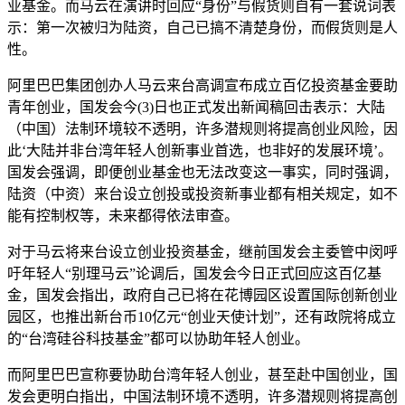
业基金。而马云在演讲时回应“身份”与假货则自有一套说词表
示：第一次被归为陆资，自己已搞不清楚身份，而假货则是人
性。
阿里巴巴集团创办人马云来台高调宣布成立百亿投资基金要助
青年创业，国发会今(3)日也正式发出新闻稿回击表示：大陆
（中国）法制环境较不透明，许多潜规则将提高创业风险，因
此‘大陆并非台湾年轻人创新事业首选，也非好的发展环境’。
国发会强调，即便创业基金也无法改变这一事实，同时强调，
陆资（中资）来台设立创投或投资新事业都有相关规定，如不
能有控制权等，未来都得依法审查。
对于马云将来台设立创业投资基金，继前国发会主委管中闵呼
吁年轻人“别理马云”论调后，国发会今日正式回应这百亿基
金，国发会指出，政府自己已将在花博园区设置国际创新创业
园区，也推出新台币10亿元“创业天使计划”，还有政院将成立
的“台湾硅谷科技基金”都可以协助年轻人创业。
而阿里巴巴宣称要协助台湾年轻人创业，甚至赴中国创业，国
发会更明白指出，中国法制环境不透明，许多潜规则将提高创