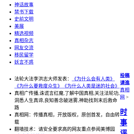
神话故事
禁书下载
史前文明
美展
精选视频
真相杂志
网友交流
移民留学
妖言不惑
投稿
法轮大法李洪志大师发表：
《为什么会有人类》
请進
《为什么要救度众生》
《为什么人类是迷的社会》
真相
真相广传播,诛谎言红魔,了解中国真相,关注法轮功,
网
>
洞悉人生真谛,良知善念破迷雾,神助找到末后救命
路
时
真相网：传播真相，开放版权，原创首发，自由转
事
载
翻墙技术：请安全要求高的网友重点参阅美博园
评