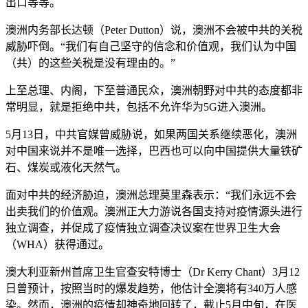
出口等等。
澳洲内务部长达顿（Peter Dutton）说，澳洲不会被中共的关税
威胁吓倒。“我们有自己坚守的信念和价值观，我们认为中国
（共）的这些关税是没有理由的。”
上至总理、内阁，下至普通民众，澳洲朝野对中共的态度都非
常明显，就是拒绝中共，包括不允许华为5G进入澳洲。
5月13日，中共官媒曾威胁说，如果两国关系继续恶化，澳洲
对中国来说并不是唯一选择，巴西也可以向中国提供大量铁矿
石、煤炭或液化天然气。
面对中共的经济胁迫，澳洲总理莫里森表示：“我们永远不会
出卖我们的价值观。澳洲正大力游说各国支持对疫情源头进行
独立调查，并促成了疫情独立调查决议案在世界卫生大会
（WHA）获得通过。
澳大利亚新州首席卫生官查安特博士（Dr Kerry Chant）3月12
日曾预计，按照当时的爆发趋势，他估计全澳将有340万人感
染。然而，澳洲的疫情却神奇地回转了，截止5月中旬，在医