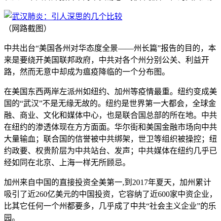
（网路截图）
中共出台“美国各州对华态度全景——州长篇”报告的目的，本
来是要绕开美国联邦政府，中共对各个州分别公关、利益开
路，然而无意中却成为瘟疫降临的一个分布图。
在美国东西两岸左派州如纽约、加州等疫情最重。纽约变成美
国的“武汉”不是无缘无故的。纽约是世界第一大都会，全球金
融、商业、文化和媒体中心，也是联合国总部的所在地。中共
在纽约的渗透体现在方方面面。华尔街和美国金融市场向中共
大量输血；联合国的信誉被中共绑架，世卫等组织被操控；纽
约政要、权贵阶层为中共站台、发声；中共媒体在纽约几乎已
经如同在北京、上海一样无所顾忌。
加州来自中国的直接投资全美第一,到2017年夏天，加州累计
吸引了近260亿美元的中国投资，它容纳了近600家中资企业，
比其它任何一个州都要多，几乎成了中共“社会主义企业”的乐
园。