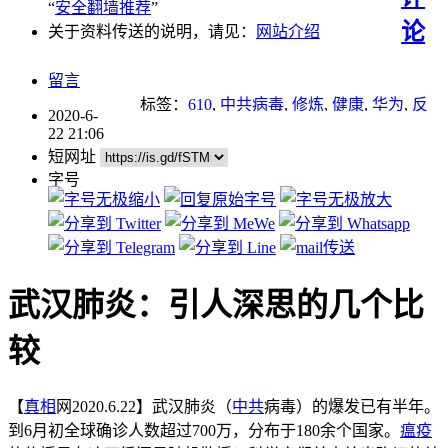
“
安全翻墙推荐
”
论
关于资料传送的说明，请见：
网站介绍
留言
标签：
610
,
中共病毒
,
修炼
,
健康
,
华为
,
反
2020-6-
送中
,
无神论
,
武汉肺炎
,
法轮功学员
,
瘟疫
,
22 21:06
经济
,
迫害
,
重点推荐
短网址
字号
武汉肺炎：引人深思的几个比
较
【
真相
网2020.6.22】武汉肺炎（
中共
病毒）的爆发已有半年。
到6月初全球确诊人数超过700万，分布于180余个国家。
瘟疫