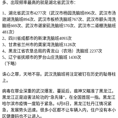
多、出现频率最高的就是湖北省武汉市：
1、湖北省武汉市4277次（武汉市杨园洗脑班896次、武汉市汤
逊湖洗脑班894次、武汉市板桥洗脑班767次、武汉市额头湾洗
脑班669次、武汉市谌家矶洗脑班570次、武汉市二道棚洗脑班
481次）
2、四川省成都市的新津洗脑班4093次
3、甘肃省兰州市的龚家湾洗脑班3128次
4、黑龙江省农垦总局的青龙山（农场）洗脑班 2237次
5、辽宁省抚顺市的罗台山庄洗脑班 1430次
（下略）
诛心之罪，天地不容。武汉洗脑班将注定被钉在历史的耻辱柱
上。
病毒在罪业深重的武汉爆发、蔓延后，瘟神又瞄准了黑龙江。
黑龙江正是迫害法轮功的“急先锋”，在全国首屈一指。黑龙江
哈尔滨市疫情一度陷于紧急。6月8日，黑龙江牡丹江情况紧
急，发展势头迅速。很多小区都不让车辆入内，住户没有本小
区健康码也不让进入。