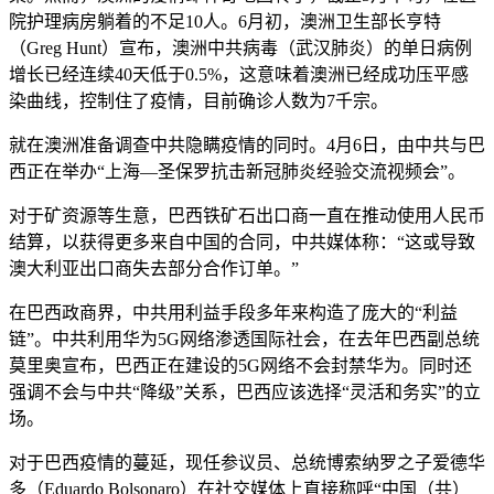
院护理病房躺着的不足10人。6月初，澳洲卫生部长亨特
（Greg Hunt）宣布，澳洲中共病毒（武汉肺炎）的单日病例
增长已经连续40天低于0.5%，这意味着澳洲已经成功压平感
染曲线，控制住了疫情，目前确诊人数为7千宗。
就在澳洲准备调查中共隐瞒疫情的同时。4月6日，由中共与巴
西正在举办“上海—圣保罗抗击新冠肺炎经验交流视频会”。
对于矿资源等生意，巴西铁矿石出口商一直在推动使用人民币
结算，以获得更多来自中国的合同，中共媒体称：“这或导致
澳大利亚出口商失去部分合作订单。”
在巴西政商界，中共用利益手段多年来构造了庞大的“利益
链”。中共利用华为5G网络渗透国际社会，在去年巴西副总统
莫里奥宣布，巴西正在建设的5G网络不会封禁华为。同时还
强调不会与中共“降级”关系，巴西应该选择“灵活和务实”的立
场。
对于巴西疫情的蔓延，现任参议员、总统博索纳罗之子爱德华
多（Eduardo Bolsonaro）在社交媒体上直接称呼“中国（共）