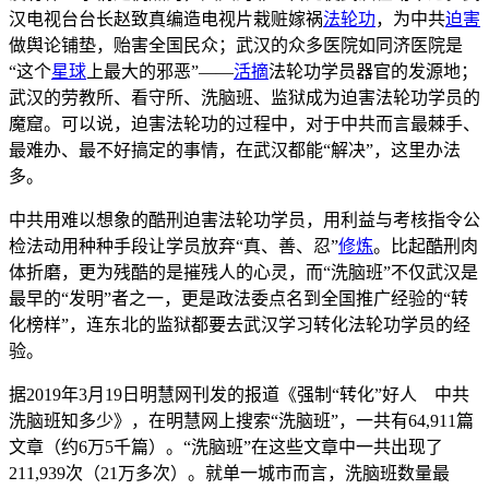
汉电视台台长赵致真编造电视片栽赃嫁祸
法轮功
，为中共
迫害
做舆论铺垫，贻害全国民众；武汉的众多医院如同济医院是
“这个
星球
上最大的邪恶”——
活摘
法轮功学员器官的发源地；
武汉的劳教所、看守所、洗脑班、监狱成为迫害法轮功学员的
魔窟。可以说，迫害法轮功的过程中，对于中共而言最棘手、
最难办、最不好搞定的事情，在武汉都能“解决”，这里办法
多。
中共用难以想象的酷刑迫害法轮功学员，用利益与考核指令公
检法动用种种手段让学员放弃“真、善、忍”
修炼
。比起酷刑肉
体折磨，更为残酷的是摧残人的心灵，而“洗脑班”不仅武汉是
最早的“发明”者之一，更是政法委点名到全国推广经验的“转
化榜样”，连东北的监狱都要去武汉学习转化法轮功学员的经
验。
据2019年3月19日明慧网刊发的报道《强制“转化”好人 中共
洗脑班知多少》，在明慧网上搜索“洗脑班”，一共有64,911篇
文章（约6万5千篇）。“洗脑班”在这些文章中一共出现了
211,939次（21万多次）。就单一城市而言，洗脑班数量最