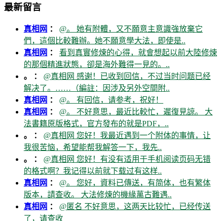
最新留言
真相网
：
@。 她有附體，又不願意主意識強放棄它
們，這個比較難辦。她不願意學大法，即使是..
真相网
：
看到真實修煉的心得，就會想起以前大陸修煉
的那個精進狀態，卻是海外難得一見的。..
。 ：
@真相网 感谢！已收到回信，不过当时问题已经
解决了。……（編註：因涉及另外空間附..
真相网
：
@。 有回信，请参考，祝好！
真相网
：
@。 不好意思，最近比較忙，遲復見諒。 大
法書籍原版格式，官方發布的就是PDF，..
。 ：
@真相网 您好！我最近遇到一个附体的事情，让
我很苦恼，希望能帮我解答一下，我先..
。 ：
@真相网 您好！有没有适用于手机阅读页码无错
的格式啊？我记得以前就下载过有这样..
真相网
：
@。 您好，資料已傳送，有简体，也有繁体
版本，請查收。 大法修煉的機緣萬古難遇..
真相网
：
@匿名 不好意思，这两天比较忙，已经传送
了，请查收