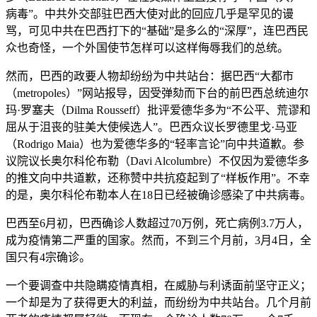
病毒”。中共外交部驻巴西大使对此的回应几乎是罕见的谩
骂，可见中共在巴西打下的“基础”是多么的“深厚”，连巴西民
众也奇怪，一个外国使节怎样可以这样侮辱我们的总统。
然而，巴西的政要人物却纷纷为中共站台：据巴西“大都市
（metropoles）”网站报导，因受弹劾而下台的前巴西总统迪尔
玛·罗塞夫（Dilma Rousseff）批评爱德华多为“不公平、荒谬和
屈从于沮丧的驻美大使候选人”。巴西众议长罗德里戈·马亚
（Rodrigo Maia）也为爱德华多的“轻率言论”向中共道歉。参
议院议长奥尔科伦布勒（Davi Alcolumbre）不仅因为爱德华多
的推文向中共道歉，还称赞中共抗疫起到了“样板作用”。不幸
的是，奥尔科伦布勒本人在18日已经被确诊感染了中共病毒。
巴西至6月初，巴西确诊人数超过70万例，死亡病例3.7万人，
成为疫情第二严重的国家。然而，不到三个月前，3月4日，全
国只有4宗确诊。
一个要调查中共隐瞒疫情真相，在威胁与利诱面前坚守正义；
一个却是为了获得更大的利益，而纷纷为中共站台。几个月前