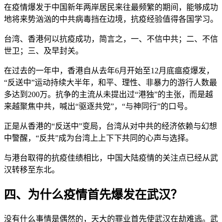
在疫情爆发于中国新年两岸居民来往最频繁的期间，能够成功
地将来势汹汹的中共病毒挡在边境，抗疫经验值得各国学习。
台湾、香港何以抗疫成功，简言之，一、不信中共；二、不信
世卫；三、及早封关。
在过去的一年中，香港自从去年6月开始至12月底瘟疫爆发，
“反送中”运动持续大半年，和平、理性、非暴力的游行人数最
多达到200万。抗争的主流从未提出过“港独”的主张，而是越
来越聚焦中共，喊出“驱逐共党”，“与神同行”的口号。
正是从香港的“反送中”变局，台湾从对中共的经济依赖与幻想
中警醒，“反共”成为台湾上上下下共同的心声与选择。
与港台取得的抗疫佳绩相比，中国大陆疫情的关注点已经从武
汉转移至东北。
四、为什么疫情首先爆发在武汉？
没有什么事情是偶然的，天大的罪业首先使武汉在劫难逃。武