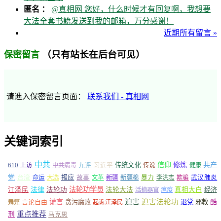
匿名 ：
@真相网 您好，什么时候才有回复啊，我想要
大法全套书籍发送到我的邮箱，万分感谢！
近期所有留言 »
（只有站长在后台可见）
保密留言
请進入保密留言页面：
联系我们 - 真相网
关键词索引
中共
信仰
修炼
610
传统文化
共产
上访
中共病毒
九评
习近平
传说
健康
党
报应
台湾
命运
大选
故事
文革
新疆
新疆棉
暴力
李洪志
欺骗
武汉肺炎
法轮功学员
江泽民
法律
法轮功
法轮大法
真相大白
经济
活摘器官
瘟疫
谎言
迫害
迫害法轮功
言论自由
贪污腐败
退党
邪教
酷
舞弊
起诉江泽民
重点推荐
刑
马克思