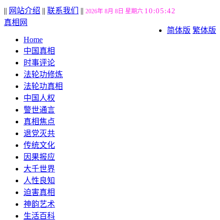
||
网站介绍
||
联系我们
||
10:05:43
2026年 8月 8日 星期六
真相网
简体版
繁体版
Home
中国真相
时事评论
法轮功修炼
法轮功真相
中国人权
警世通言
真相焦点
退党灭共
传统文化
因果报应
大千世界
人性良知
迫害真相
神韵艺术
生活百科