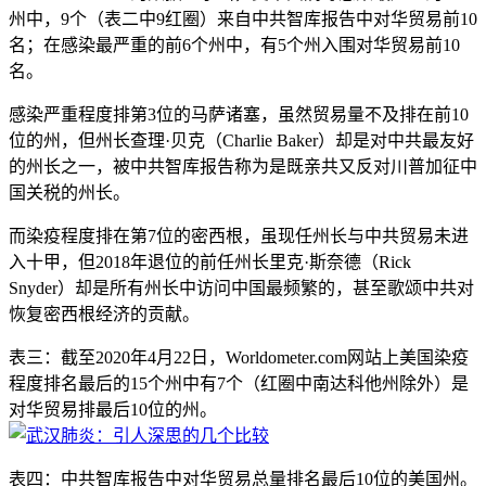
州中，9个（表二中9红圈）来自中共智库报告中对华贸易前10
名；在感染最严重的前6个州中，有5个州入围对华贸易前10
名。
感染严重程度排第3位的马萨诸塞，虽然贸易量不及排在前10
位的州，但州长查理·贝克（Charlie Baker）却是对中共最友好
的州长之一，被中共智库报告称为是既亲共又反对川普加征中
国关税的州长。
而染疫程度排在第7位的密西根，虽现任州长与中共贸易未进
入十甲，但2018年退位的前任州长里克·斯奈德（Rick
Snyder）却是所有州长中访问中国最频繁的，甚至歌颂中共对
恢复密西根经济的贡献。
表三：截至2020年4月22日，Worldometer.com网站上美国染疫
程度排名最后的15个州中有7个（红圈中南达科他州除外）是
对华贸易排最后10位的州。
表四：中共智库报告中对华贸易总量排名最后10位的美国州。