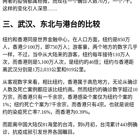
两者的疫情都属轻微，而现在一个确诊人数70万，一个7千。
这样的变化引人深思……
三、武汉、东北与港台的比较
纽约和香港同是世界金融中心，在人口方面，纽约是850万
人，香港少100万，即750万人；游客量，两个地方的数字几乎
一样，不过，当中从大陆来的游客，纽约每年接待110万人
次，而香港则是5,100万人次，是纽约的46倍；纽约与香港距
离武汉分别是1万2,033公里和919公里。
从客观数字来看，相比纽约，香港属于高危地方，无论从确诊
人数及死亡案例都应该比纽约高。然而纽约的确诊数字超过10
万宗，而香港只有一千余宗，香港感染个案仅为纽约个案的
1%；纽约死亡个案为7千余宗，而香港只有4宗。也就是说纽
约的染疫死亡率7.16%，而香港为0.39%。
而距离中国大陆仅81海里的台湾，到6月初，台湾累计443例确
诊，抗疫成就引发世界各国瞩目。