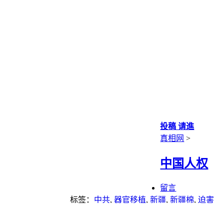
投稿 请進
真相网
>
中国人权
留言
标签：
中共
,
器官移植
,
新疆
,
新疆棉
,
迫害