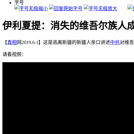
字号
伊利夏提：消失的维吾尔族人成
【
真相
网2019.6.1】这是逃离新疆的新疆人亲口讲述
中共
对维吾
请看视频：