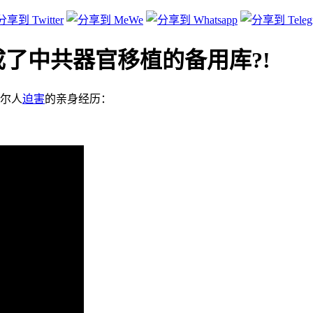
了中共器官移植的备用库?!
尔人
迫害
的亲身经历：