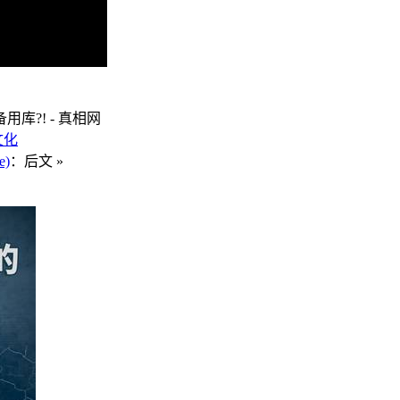
?! - 真相网
文化
e)
：后文 »