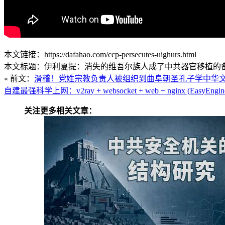
本文链接：https://dafahao.com/ccp-persecutes-uighurs.html
本文标题：伊利夏提：消失的维吾尔族人成了中共器官移植的备用库
« 前文：
滑稽！党姓宗教负责人被组织到曲阜朝圣孔子学中华
自建最强科学上网：v2ray + websocket + web + nginx (EasyEngin
关注更多相关文章：