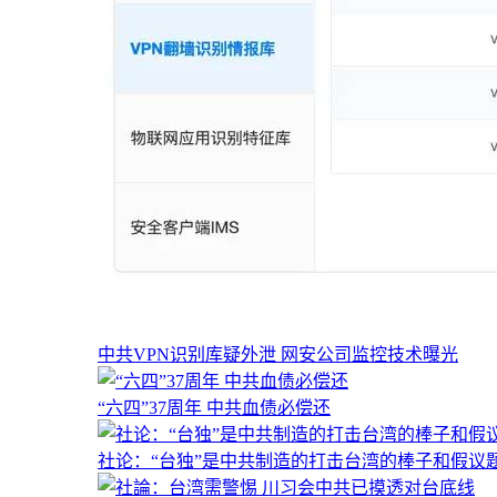
中共VPN识别库疑外泄 网安公司监控技术曝光
“六四”37周年 中共血债必偿还
社论：“台独”是中共制造的打击台湾的棒子和假议