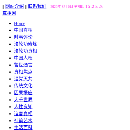
||
网站介绍
||
联系我们
||
15:25:27
2026年 8月 6日 星期四
真相网
Home
中国真相
时事评论
法轮功修炼
法轮功真相
中国人权
警世通言
真相焦点
退党灭共
传统文化
因果报应
大千世界
人性良知
迫害真相
神韵艺术
生活百科