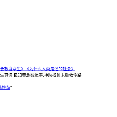
要救度众生》
《为什么人类是迷的社会》
人生真谛,良知善念破迷雾,神助找到末后救命路
墙推荐
”