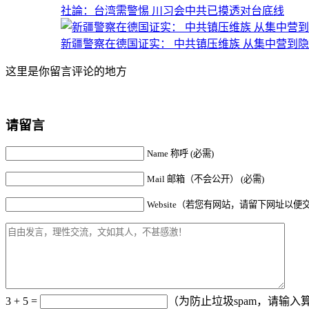
社論：台湾需警惕 川习会中共已摸透对台底线
新疆警察在德国证实： 中共镇压维族 从集中营到
这里是你留言评论的地方
请留言
Name 称呼 (必需)
Mail 邮箱（不会公开） (必需)
Website（若您有网站，请留下网址以便
3 + 5 =
（为防止垃圾spam，请输入算