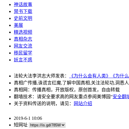
神话故事
禁书下载
史前文明
美展
精选视频
真相杂志
网友交流
移民留学
妖言不惑
法轮大法李洪志大师发表：
《为什么会有人类》
《为什么
真相广传播,诛谎言红魔,了解中国真相,关注法轮功,洞悉
真相网：传播真相，开放版权，原创首发，自由转载
翻墙技术：请安全要求高的网友重点参阅美博园“
安全翻
关于资料传送的说明，请见：
网站介绍
2019-6-1 10:06
短网址