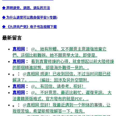
◆ 声明退党、退团、退队的方法
◆ 为什么退党可以救命保平安?(专题)
◆ 《九评共产党》电子书及视频下载
最新留言
真相网
：
@。 她有附體，又不願意主意識強放棄它
們，這個比較難辦。她不願意學大法，即使是..
真相网
：
看到真實修煉的心得，就會想起以前大陸修煉
的那個精進狀態，卻是海外難得一見的。..
。 ：
@真相网 感谢！已收到回信，不过当时问题已经
解决了。……（編註：因涉及另外空間附..
真相网
：
@。 有回信，请参考，祝好！
真相网
：
@。 不好意思，最近比較忙，遲復見諒。 大
法書籍原版格式，官方發布的就是PDF，..
。 ：
@真相网 您好！我最近遇到一个附体的事情，让
我很苦恼，希望能帮我解答一下，我先..