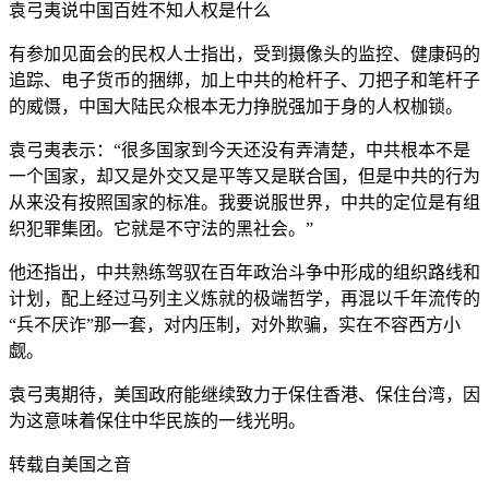
袁弓夷说中国百姓不知人权是什么
有参加见面会的民权人士指出，受到摄像头的监控、健康码的
追踪、电子货币的捆绑，加上中共的枪杆子、刀把子和笔杆子
的威慑，中国大陆民众根本无力挣脱强加于身的人权枷锁。
袁弓夷表示：“很多国家到今天还没有弄清楚，中共根本不是
一个国家，却又是外交又是平等又是联合国，但是中共的行为
从来没有按照国家的标准。我要说服世界，中共的定位是有组
织犯罪集团。它就是不守法的黑社会。”
他还指出，中共熟练驾驭在百年政治斗争中形成的组织路线和
计划，配上经过马列主义炼就的极端哲学，再混以千年流传的
“兵不厌诈”那一套，对内压制，对外欺骗，实在不容西方小
觑。
袁弓夷期待，美国政府能继续致力于保住香港、保住台湾，因
为这意味着保住中华民族的一线光明。
转载自美国之音