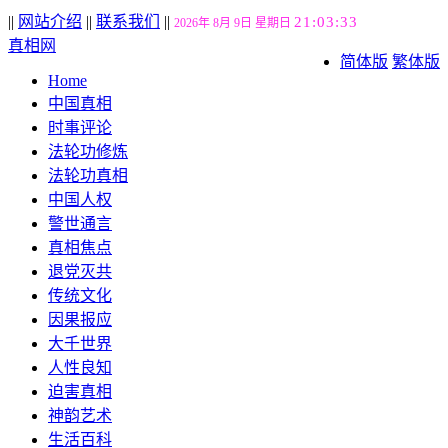
||
网站介绍
||
联系我们
||
21:03:33
2026年 8月 9日 星期日
真相网
简体版
繁体版
Home
中国真相
时事评论
法轮功修炼
法轮功真相
中国人权
警世通言
真相焦点
退党灭共
传统文化
因果报应
大千世界
人性良知
迫害真相
神韵艺术
生活百科