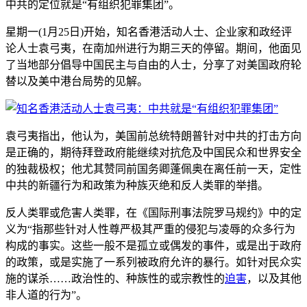
中共的定位就是“有组织犯罪集团”。
星期一(1月25日)开始，知名香港活动人士、企业家和政经评
论人士袁弓夷，在南加州进行为期三天的停留。期间，他面见
了当地部分倡导中国民主与自由的人士，分享了对美国政府轮
替以及美中港台局势的见解。
袁弓夷指出，他认为，美国前总统特朗普针对中共的打击方向
是正确的，期待拜登政府能继续对抗危及中国民众和世界安全
的独裁极权；他尤其赞同前国务卿蓬佩奥在离任前一天，定性
中共的新疆行为和政策为种族灭绝和反人类罪的举措。
反人类罪或危害人类罪，在《国际刑事法院罗马规约》中的定
义为“指那些针对人性尊严极其严重的侵犯与凌辱的众多行为
构成的事实。这些一般不是孤立或偶发的事件，或是出于政府
的政策，或是实施了一系列被政府允许的暴行。如针对民众实
施的谋杀……政治性的、种族性的或宗教性的
迫害
，以及其他
非人道的行为”。