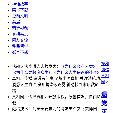
神话故事
禁书下载
史前文明
美展
精选视频
真相杂志
网友交流
移民留学
妖言不惑
投稿
法轮大法李洪志大师发表：
《为什么会有人类》
请進
《为什么要救度众生》
《为什么人类是迷的社会》
真相
真相广传播,诛谎言红魔,了解中国真相,关注法轮功,
网
>
洞悉人生真谛,良知善念破迷雾,神助找到末后救命
路
退
真相网：传播真相，开放版权，原创首发，自由转
党
载
翻墙技术：请安全要求高的网友重点参阅美博园
灭