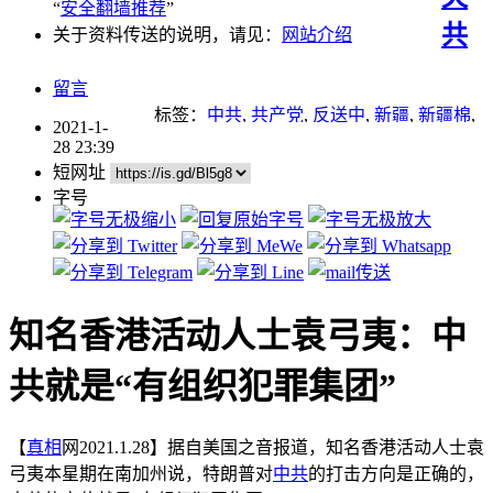
“
安全翻墙推荐
”
共
关于资料传送的说明，请见：
网站介绍
留言
标签：
中共
,
共产党
,
反送中
,
新疆
,
新疆棉
,
2021-1-
欺骗
,
迫害
28 23:39
短网址
字号
知名香港活动人士袁弓夷：中
共就是“有组织犯罪集团”
【
真相
网2021.1.28】据自美国之音报道，知名香港活动人士袁
弓夷本星期在南加州说，特朗普对
中共
的打击方向是正确的，