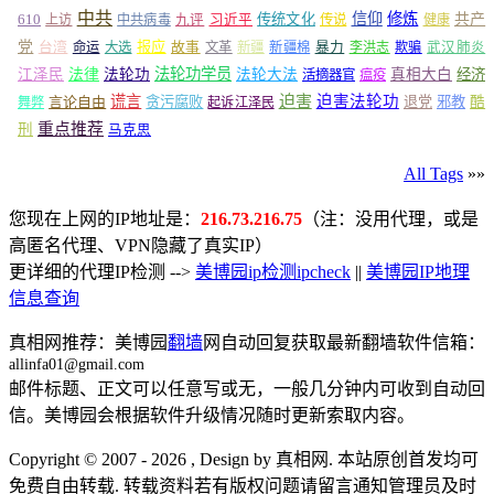
中共
信仰
修炼
610
传统文化
共产
上访
中共病毒
九评
习近平
传说
健康
党
报应
台湾
命运
大选
故事
文革
新疆
新疆棉
暴力
李洪志
欺骗
武汉肺炎
法轮功学员
江泽民
法律
法轮功
法轮大法
真相大白
经济
活摘器官
瘟疫
谎言
迫害
迫害法轮功
言论自由
贪污腐败
退党
邪教
酷
舞弊
起诉江泽民
重点推荐
刑
马克思
All Tags
»»
您现在上网的IP地址是：
216.73.216.75
（注：没用代理，或是
高匿名代理、VPN隐藏了真实IP）
更详细的代理IP检测 -->
美博园ip检测ipcheck
||
美博园IP地理
信息查询
真相网推荐：美博园
翻墙
网自动回复获取最新翻墙软件信箱：
allinfa01@gmail.com
邮件标题、正文可以任意写或无，一般几分钟内可收到自动回
信。美博园会根据软件升级情况随时更新索取内容。
Copyright © 2007 - 2026 , Design by 真相网. 本站原创首发均可
免费自由转载. 转载资料若有版权问题请留言通知管理员及时