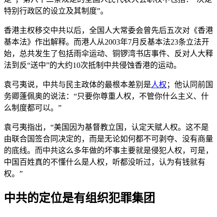
特别行政区的设立及其制度”。
香港主权移交中共以后，全国人大常委会曾先后五次对《香港
基本法》作出解释。而港人从2003年7月反基本法23条立法开
始，总共发生了包括雨伞运动、铜锣湾书店事件、反对人大释
法到反“送中”的大约10次抵制中共侵蚀香港的运动。
袁弓夷说，中共与民主政体的最根本差别是
人权
；他认同前国
务卿蓬佩奥的说法：“只要你尊重人权，不管你什么主义、什
么制度都可以。”
袁弓夷指出，“美国因为基督教立国，认定天赋人权。这不是
由联合国签合同决定的，而是无论如何都不可剥夺、没有商量
的底线。而中共这么多年做的坏事主要就是侵犯人权，可是，
中国百姓真的不懂什么是人权，听都没听过，认为有钱就有
权。”
中共的定位是有组织犯罪集团