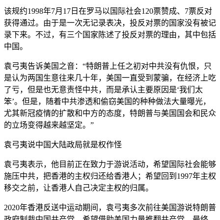
该规约1998年7月17日在罗马以国际社会120票赞成、7票反对
获得通过。由于是一次无记录表决，投反对票的国家没有被记
录下来。不过，有三个国家陈述了投反对票的理由，其中包括
中国。
袁弓夷告诉美国之音：“特朗普上任之初对中共没有仇恨，只
是认为两国生意往来几十年，美国一直受到蒙骗，在经济上吃
了亏，但是也无意责怪中共，而是承认主要原因是‘我们太
笨’。但是，随着中共渗透和偷窃美国的种种做法大量曝光，
尤其新冠疫情的扩散和中方的态度，特朗普与美国国会和民众
的立场变得越来越坚定。”
袁弓夷说中国大陆政局就是权作怪
袁弓夷表示，他目前正在致力于游说活动，希望国际社会能够
施压中共，把香港的主权归还给香港人；希望回到1997年主权
移交之前，让香港人自己决定主权的归属。
2020年香港反送中运动期间，袁弓夷多次前往美国游说特朗普
政府制裁中国共产党，希望借助美国力量推翻共产党。最终，