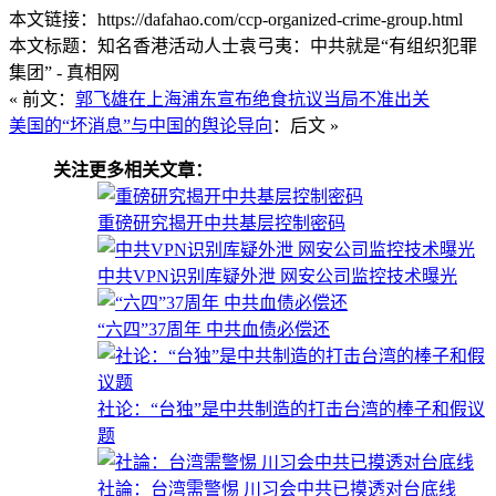
本文链接：https://dafahao.com/ccp-organized-crime-group.html
本文标题：知名香港活动人士袁弓夷：中共就是“有组织犯罪
集团” - 真相网
« 前文：
郭飞雄在上海浦东宣布绝食抗议当局不准出关
美国的“坏消息”与中国的舆论导向
：后文 »
关注更多相关文章：
重磅研究揭开中共基层控制密码
中共VPN识别库疑外泄 网安公司监控技术曝光
“六四”37周年 中共血债必偿还
社论：“台独”是中共制造的打击台湾的棒子和假议
题
社論：台湾需警惕 川习会中共已摸透对台底线