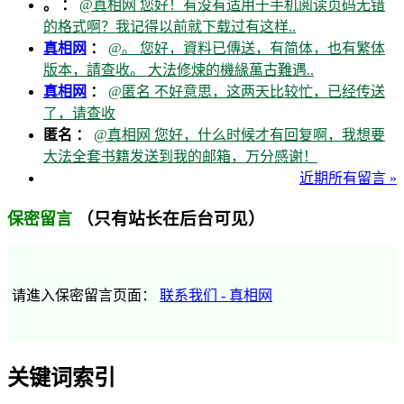
。 ：
@真相网 您好！有没有适用于手机阅读页码无错
的格式啊？我记得以前就下载过有这样..
真相网
：
@。 您好，資料已傳送，有简体，也有繁体
版本，請查收。 大法修煉的機緣萬古難遇..
真相网
：
@匿名 不好意思，这两天比较忙，已经传送
了，请查收
匿名 ：
@真相网 您好，什么时候才有回复啊，我想要
大法全套书籍发送到我的邮箱，万分感谢！
近期所有留言 »
（只有站长在后台可见）
保密留言
请進入保密留言页面：
联系我们 - 真相网
关键词索引