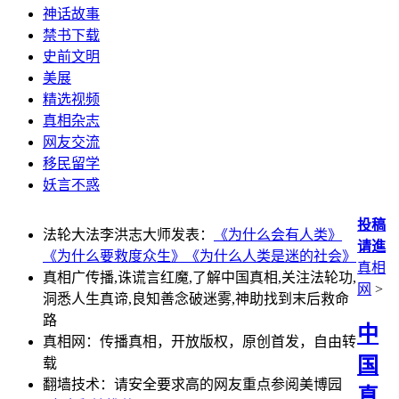
神话故事
禁书下载
史前文明
美展
精选视频
真相杂志
网友交流
移民留学
妖言不惑
投稿
法轮大法李洪志大师发表：
《为什么会有人类》
请進
《为什么要救度众生》
《为什么人类是迷的社会》
真相
真相广传播,诛谎言红魔,了解中国真相,关注法轮功,
网
>
洞悉人生真谛,良知善念破迷雾,神助找到末后救命
路
中
真相网：传播真相，开放版权，原创首发，自由转
国
载
翻墙技术：请安全要求高的网友重点参阅美博园
真