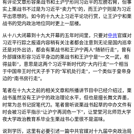
有评论文章形容栗战书和王沪宁形同习近平的左膀右臂，但事
实上栗战书不过是为习近平“卖力气”的，而王沪宁则是为习近
平出思想的。如今的十九大上习近平论功行赏，让王沪宁和栗
战书的党内政治地位同时更上一层楼。
从十八大闭幕到十九大开幕的五年时间里，只要对
中共
官媒对
习近平行踪之报道内容稍有关注者都会注意到无论是国内巡幸
还是对外出访，都会有栗战书和王沪宁两人“随轿行走”，曾有
外部媒体形容习近平身边的栗战书和王沪宁是“一文一武，相
得益彰”，意思是这两个习近平新时代的“大内行走”一个相当
于中国帝王时代天子手下的“军机处行走”，一个类似于皇帝身
边的“南书房行走”。
笔者在十九大之前的相关文章和所播讲节目中已经介绍过，栗
战书虽然没有王沪宁的政治理论水平，但也是擅长舞文弄墨，
时常为总书记捉笔代刀。笔者曾听说栗战书起草的中办文件有
时会被习近平指示“让沪宁再润色一下”，让堂堂河北师范大学
夜大学政治教育系毕业生栗战书心里很不是滋味。
说到学历，这里有必要引述一篇中共官媒对十九届中央政治局