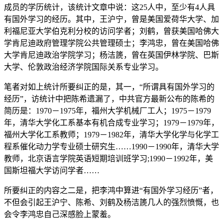
成员的学历统计，该统计文章中说：这25人中，至少有4人具
有国外学习的经历。其中，王沪宁，曾是美国爱荷华大学、加
利福尼亚大学伯克利分校的访问学者；刘鹤，曾获美国哈佛大
学肯尼迪政府管理学院公共管理硕士；李鸿忠，曾在美国哈佛
大学肯尼迪政治学院学习；杨洁篪，曾在英国伊林学院、巴斯
大学、伦敦政治经济学院国际关系专业学习。
笔者对如上统计所要纠正的是，其一，“所谓具有国外学习的
经历”，访统计中把陈希遗漏了，中共官方最新公布的陈希的
简历是：1970－1975年，福州大学机械厂工人；1975－1979
年，清华大学化工系基本有机合成专业学习；1979－1979年，
福州大学化工系教师；1979－1982年，清华大学化学与化学工
程系催化动力学专业硕士研究生……1990－1990年，清华大学
教师，北京语言学院英语短期培训班学习;1990－1992年，美
国斯坦福大学访问学者……
所要纠正的内容之二是，把李鸿中算进“有国外学习经历”者，
不但会引起王沪宁、陈希、刘鹤及杨洁篪几人的强烈愤慨，也
会令李鸿忠自己深感脸上蒙羞。