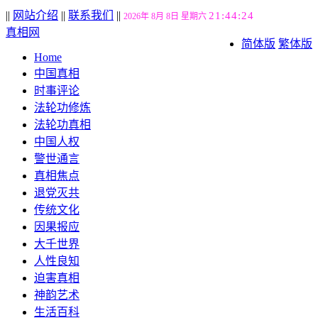
||
网站介绍
||
联系我们
||
21:44:24
2026年 8月 8日 星期六
真相网
简体版
繁体版
Home
中国真相
时事评论
法轮功修炼
法轮功真相
中国人权
警世通言
真相焦点
退党灭共
传统文化
因果报应
大千世界
人性良知
迫害真相
神韵艺术
生活百科