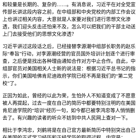
和较量是长期的、复杂的……。有消息说，习近平在对全党宣
传部长讲这段内容之前，在中组部和中央党校的内部工作会议
上也讲过相关内容，大意就是人家要对我们进行思想文化渗
透，我们迎头反击还怕来不及，怎么可以把我们的干部主动送
上门去接受他们的思想文化渗透？
习近平讲过这段话之后，已经接替李源潮中组部长职务的赵乐
际“奉旨”行动，对李源潮经营的官员国外培训计划逐个进行审
查，之后便是找出各种理由通知合作对方中止合作。自此，中
组部官员对美国相关人士新的说法是：根据习近平总书记的指
示，你们美国哈佛肯尼迪政府学院已经不再是我们的“第二党
校”了。
正因为如此，曾经的以此为荣，生怕外人不知道变成了不愿意
被人再提起，过去一度在自己的简历中都要特别注明的在美国
肯尼迪学院的“培训”经历一句，如今都已被李鸿忠等人悄悄删
去了。有兴趣的读者的听众不妨到中共人民网上查对一下。
相比于李鸿忠，刘鹤将是在自己官方最新简历中特别突出自己
在美国的正式学习经历和正经学历的取得过程，内容是：