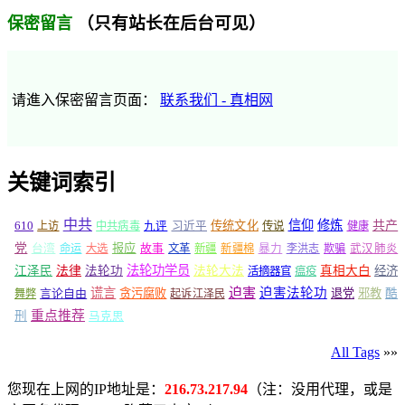
（只有站长在后台可见）
保密留言
请進入保密留言页面：
联系我们 - 真相网
关键词索引
中共
信仰
修炼
610
传统文化
共产
上访
中共病毒
九评
习近平
传说
健康
党
报应
台湾
命运
大选
故事
文革
新疆
新疆棉
暴力
李洪志
欺骗
武汉肺炎
法轮功学员
江泽民
法律
法轮功
法轮大法
真相大白
经济
活摘器官
瘟疫
谎言
迫害
迫害法轮功
言论自由
贪污腐败
退党
邪教
酷
舞弊
起诉江泽民
重点推荐
刑
马克思
All Tags
»»
您现在上网的IP地址是：
216.73.217.94
（注：没用代理，或是