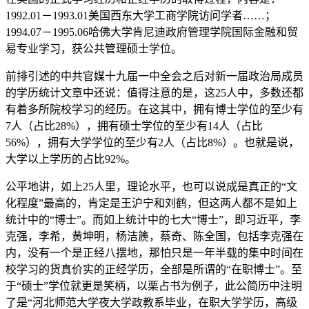
1992.01－1993.01美国西东大学工商学院访问学者……；
1994.07－1995.06哈佛大学肯尼迪政府管理学院国际金融和贸
易专业学习，获公共管理硕士学位。
前排引述的中共官媒十九届一中全会之后对新一届政治局成员
的学历统计文章中还说：值得注意的是，这25人中，多数还都
有着多所院校学习的经历。在这其中，拥有博士学位的至少有
7人（占比28%），拥有硕士学位的至少有14人（占比
56%），拥有大学学位的至少有2人（占比8%）。也就是说，
大学以上学历的占比92%。
公平地讲，如上25人里，理论水平，也可以说成是真正的“文
化程度”最高的，肯定是王沪宁和刘鹤，但这两人都不是如上
统计中的“博士”。而如上统计中的七大“博士”，即习近平，李
克强，李希，黄坤明，杨洁篪，蔡奇、陈全国，包括李克强在
内，没有一个是正经八摆地，那怕只是一年半载的集中时间在
校学习的货真价实的正经学历，全部是所谓的“在职博士”。至
于“硕士”学位就更是笑柄，以栗占书为例子，此公简历中注明
了是“河北师范大学夜大学政教系毕业，在职大学学历，高级