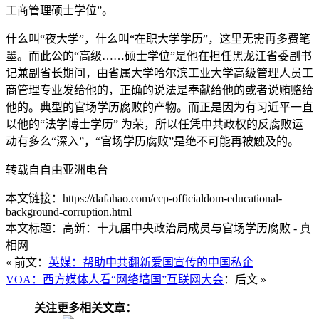
工商管理硕士学位”。
什么叫“夜大学”，什么叫“在职大学学历”，这里无需再多费笔
墨。而此公的“高级……硕士学位”是他在担任黑龙江省委副书
记兼副省长期间，由省属大学哈尔滨工业大学高级管理人员工
商管理专业发给他的，正确的说法是奉献给他的或者说贿赂给
他的。典型的官场学历腐败的产物。而正是因为有习近平一直
以他的“法学博士学历” 为荣，所以任凭中共政权的反腐败运
动有多么“深入”，“官场学历腐败”是绝不可能再被触及的。
转载自自由亚洲电台
本文链接：https://dafahao.com/ccp-officialdom-educational-
background-corruption.html
本文标题：高新：十九届中央政治局成员与官场学历腐败 - 真
相网
« 前文：
英媒：帮助中共翻新爱国宣传的中国私企
VOA：西方媒体人看“网络墙国”互联网大会
：后文 »
关注更多相关文章：