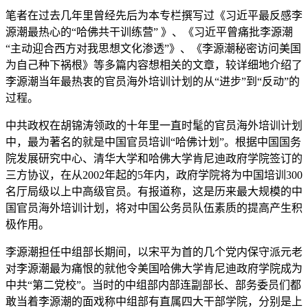
笔者在过去几年里曾经先后为本专栏撰写过《习近平最反感李
源潮最热心的“哈佛共干训练营” 》、《习近平曾痛批李源潮
“主动迎合西方对我思想文化渗透”》、《李源潮秘密访问美国
为自己种下祸根》等多篇内容想相关的文章，较详细地介绍了
李源潮当年最热衷的官员海外培训计划的从“进步”到“反动”的
过程。
中共政权在胡锦涛领政的十年里一直时髦的官员海外培训计划
中，最为著名的就是中国官员培训“哈佛计划”。根据中国国务
院发展研究中心、清华大学和哈佛大学肯尼迪政府学院签订的
三方协议，在从2002年起的5年内，政府学院将为中国培训300
名厅局级以上中高级官员。有报道称，这是历来最大规模的中
国官员海外培训计划，将对中国公务员队伍素质的提高产生积
极作用。
李源潮担任中组部长期间，以宋平为首的几个党内保守派元老
对李源潮最为痛恨的就他令美国哈佛大学肯尼迪政府学院成为
中共“第二党校”。当时的中组部内部连副部长、部务委员们都
敢当着李源潮的面戏称中组部有直属四大干部学院，分别是上