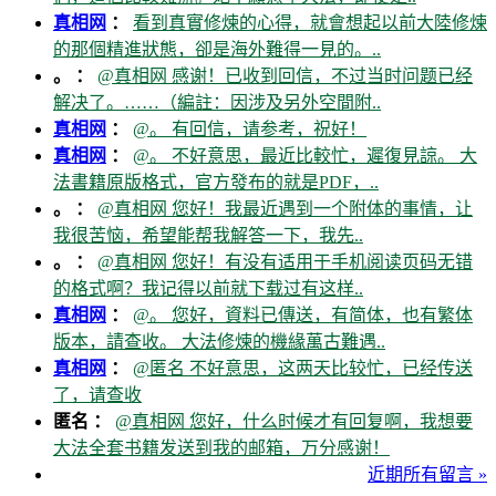
真相网
：
看到真實修煉的心得，就會想起以前大陸修煉
的那個精進狀態，卻是海外難得一見的。..
。 ：
@真相网 感谢！已收到回信，不过当时问题已经
解决了。……（編註：因涉及另外空間附..
真相网
：
@。 有回信，请参考，祝好！
真相网
：
@。 不好意思，最近比較忙，遲復見諒。 大
法書籍原版格式，官方發布的就是PDF，..
。 ：
@真相网 您好！我最近遇到一个附体的事情，让
我很苦恼，希望能帮我解答一下，我先..
。 ：
@真相网 您好！有没有适用于手机阅读页码无错
的格式啊？我记得以前就下载过有这样..
真相网
：
@。 您好，資料已傳送，有简体，也有繁体
版本，請查收。 大法修煉的機緣萬古難遇..
真相网
：
@匿名 不好意思，这两天比较忙，已经传送
了，请查收
匿名 ：
@真相网 您好，什么时候才有回复啊，我想要
大法全套书籍发送到我的邮箱，万分感谢！
近期所有留言 »