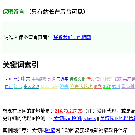
（只有站长在后台可见）
保密留言
请進入保密留言页面：
联系我们 - 真相网
关键词索引
中共
信仰
修炼
610
传统文化
共产
上访
中共病毒
九评
习近平
传说
健康
谎言
迫害
迫害法轮功
重点推
自由
贪污腐败
退党
邪教
酷刑
起诉江泽民
您现在上网的IP地址是：
216.73.217.75
（注：没用代理，或是高
更详细的代理IP检测 -->
美博园ip检测ipcheck
||
美博园IP地理信
真相网推荐：美博园
翻墙
网自动回复获取最新翻墙软件信箱：
a