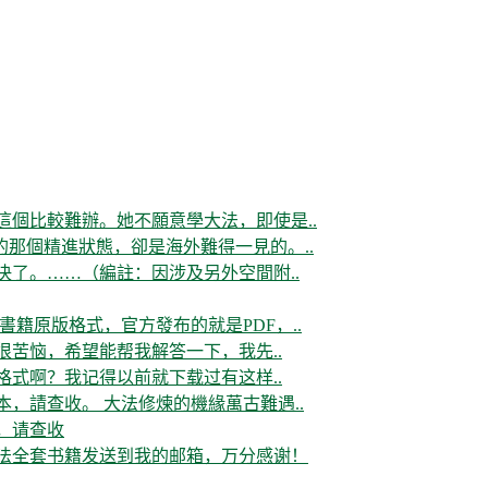
這個比較難辦。她不願意學大法，即使是..
那個精進狀態，卻是海外難得一見的。..
决了。……（編註：因涉及另外空間附..
書籍原版格式，官方發布的就是PDF，..
很苦恼，希望能帮我解答一下，我先..
格式啊？我记得以前就下载过有这样..
，請查收。 大法修煉的機緣萬古難遇..
，请查收
大法全套书籍发送到我的邮箱，万分感谢！