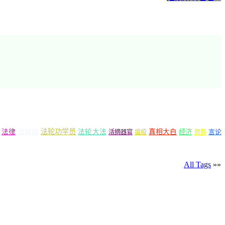
法轮功学员
法律
法轮功
法轮大法
真相大白
经济
言论
活摘器官
瘟疫
舞弊
All Tags
»»