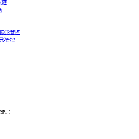
题
隐形管控
交流。）