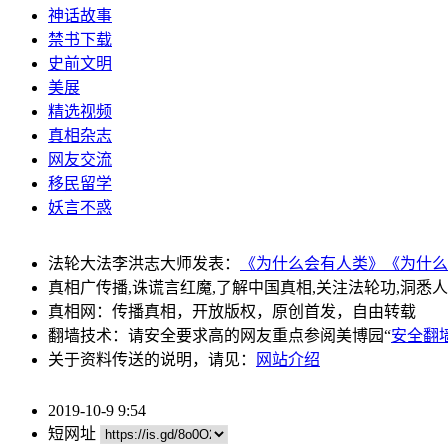
神话故事
禁书下载
史前文明
美展
精选视频
真相杂志
网友交流
移民留学
妖言不惑
法轮大法李洪志大师发表：
《为什么会有人类》
《为什么
真相广传播,诛谎言红魔,了解中国真相,关注法轮功,洞悉
真相网：传播真相，开放版权，原创首发，自由转载
翻墙技术：请安全要求高的网友重点参阅美博园“
安全翻
关于资料传送的说明，请见：
网站介绍
2019-10-9 9:54
短网址