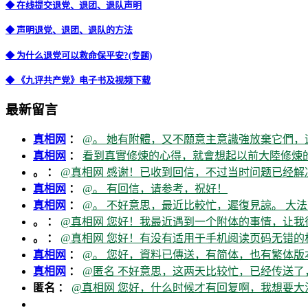
◆ 在线提交退党、退团、退队声明
◆ 声明退党、退团、退队的方法
◆ 为什么退党可以救命保平安?(专题)
◆ 《九评共产党》电子书及视频下载
最新留言
真相网
：
@。 她有附體，又不願意主意識強放棄它們，
真相网
：
看到真實修煉的心得，就會想起以前大陸修煉的
。 ：
@真相网 感谢！已收到回信，不过当时问题已经解
真相网
：
@。 有回信，请参考，祝好！
真相网
：
@。 不好意思，最近比較忙，遲復見諒。 大法
。 ：
@真相网 您好！我最近遇到一个附体的事情，让我
。 ：
@真相网 您好！有没有适用于手机阅读页码无错的
真相网
：
@。 您好，資料已傳送，有简体，也有繁体版本
真相网
：
@匿名 不好意思，这两天比较忙，已经传送了
匿名 ：
@真相网 您好，什么时候才有回复啊，我想要