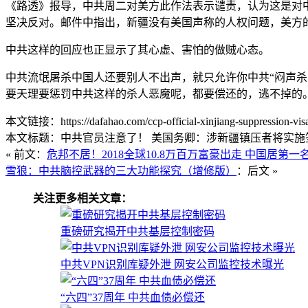
《路透》报导，中共周二对美方此作法表示谴责，认为这是对
坚决反对。邮件中指出，新疆没有美国声称的人权问题，美方
中共这样的回应也正显示了其心虚、害怕的做贼心态。
中共流氓屠杀中国人还要别人不出声，就只允许你中共“闷声
要天理要惩罚中共这样的杀人恶魔呢，都要偿还的，逃不掉的
本文链接：https://dafahao.com/ccp-official-xinjiang-suppression-visa-r
本文标题：中共官员注意了！ 美国务卿：涉新疆镇压者将实施签
« 前文：
危邦不居！2018全球10.8万百万富豪出走 中国居第一
雪狼：中共脑控武器的三大功能探究（增修版）
：后文 »
关注更多相关文章：
重磅研究揭开中共基层控制密码
中共VPN识别库疑外泄 网安公司监控技术曝光
“六四”37周年 中共血债必偿还