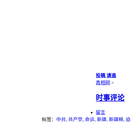
投稿 请進
真相网
>
时事评论
留言
标签：
中共
,
共产党
,
命运
,
新疆
,
新疆棉
,
迫
害
,
重点推荐