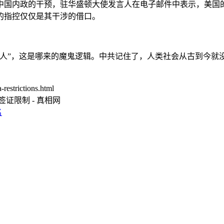
中国内政的干预，驻华盛顿大使发言人在电子邮件中表示，美国
的指控仅仅是其干涉的借口。
杀人”，这是哪来的魔鬼逻辑。中共记住了，人类社会从古到今就
。
estrictions.html
证限制 - 真相网
名