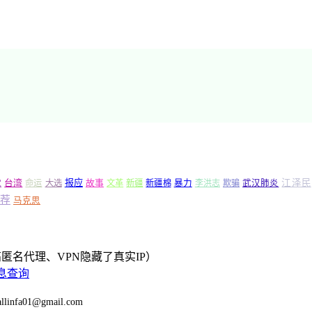
党
报应
江泽民
台湾
命运
大选
故事
文革
新疆
新疆棉
暴力
李洪志
欺骗
武汉肺炎
荐
马克思
匿名代理、VPN隐藏了真实IP）
息查询
llinfa01@gmail.com