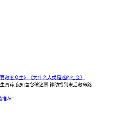
要救度众生》
《为什么人类是迷的社会》
人生真谛,良知善念破迷雾,神助找到末后救命路
墙推荐
”