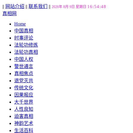
||
网站介绍
||
联系我们
||
16:54:49
2026年 8月 9日 星期日
真相网
Home
中国真相
时事评论
法轮功修炼
法轮功真相
中国人权
警世通言
真相焦点
退党灭共
传统文化
因果报应
大千世界
人性良知
迫害真相
神韵艺术
生活百科