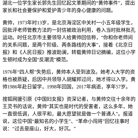
湖北一位学生家长郭先生回忆起文革期间的“黄帅事件”，提出
家长和社会要保护和爱护青少年的身心健康的问题。
黄帅，1973年时13岁，是北京海淀区中关村一小五年级学生，
因批评老师管教方法的一封信被政治利用，卷入当时批林批孔
运动。时任北京市主要领导人给黄帅回信称，“你和你老师间
的关系问题，是两个阶级、两条路线的大事”，接着《北京日
报》和《人民日报》推波助澜，转载黄帅日记摘编，这位小学
生顿时成为全国“反潮流”模范。
1976年“四人帮”失势后，黄帅本人受到波及。她考入大学的资
格也被质疑，后因中共领导人胡耀邦过问，她才得以入学。黄
帅1986年赴日留学，1998年回国，2017年病逝，享年57岁。
搜狐网援引原《中国妇女报》资深记者，与黄帅交往十余年的
王灵书的话说，黄帅“其实也是时代的受害者，这么多年，她
一直很低调，人很平和，最大愿望就是做一个普通人”。报道
说，这位中国“最知名的小学生”、“革命小闯将”回忆往事时
说：“过去是座山，好大，好沉。”