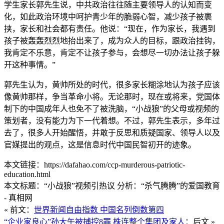
学生家长郭先生说，中共政治往往随主要领导人的认知而变
化，如此政治环境中呵护青少年的脆弱心智，减少孩子被裹
挟，家长和社会都有责任。他说：“现在，作为家长，我遇到
孩子被轰轰烈烈地抬出来了，成为众人的目标，跟政治挂钩，
我肯定不乐意，肯定不让孩子参与，会想尽一切办法让孩子躲
开这种事情。”
郭先生认为，黄帅所处的时代，很多家长糊涂地认为孩子应该
像黄帅那样，争当革命小将。无论那时，现在或将来，党国体
制下的中国成年人也免不了被洗脑，“小战狼”的父母或视频的
策划者，没有能力为下一代着想。不过，郭先生表示，多年过
去了，很多人开始醒悟，并敢于反思和质疑国家、领导人以及
官媒提出的观点，这是信息时代中国民智初开的迹象。
本文链接：https://dafahao.com/ccp-murderous-patriotic-
education.html
本文标题：“小战狼”视频引热议 分析：“杀气腾腾”的爱国教育
- 真相网
« 前文：
世界新闻自由指数 中国名列倒数第四
“企业家良心”孙大午被捕控8罪 株连整个集团及家人
：后文 »