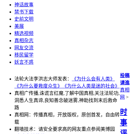
神话故事
禁书下载
史前文明
美展
精选视频
真相杂志
网友交流
移民留学
妖言不惑
投稿
法轮大法李洪志大师发表：
《为什么会有人类》
请進
《为什么要救度众生》
《为什么人类是迷的社会》
真相
真相广传播,诛谎言红魔,了解中国真相,关注法轮功,
网
>
洞悉人生真谛,良知善念破迷雾,神助找到末后救命
路
时
真相网：传播真相，开放版权，原创首发，自由转
事
载
翻墙技术：请安全要求高的网友重点参阅美博园
评