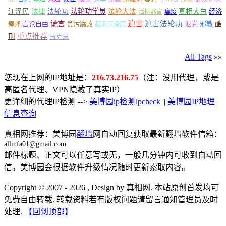
法轮功学员
江泽民
法律
法轮功
法轮大法
真相大白
经济
活摘器官
瘟疫
谎言
迫害
迫害法轮功
言论自由
贪污腐败
退党
邪教
酷
舞弊
起诉江泽民
重点推荐
刑
马克思
All Tags
»»
您现在上网的IP地址是：
216.73.216.75
（注：没用代理，或是
高匿名代理、VPN隐藏了真实IP）
更详细的代理IP检测 -->
美博园ip检测ipcheck
||
美博园IP地理
信息查询
真相网推荐：美博园
翻墙
网自动回复获取最新翻墙软件信箱：
allinfa01@gmail.com
邮件标题、正文可以任意写或无，一般几分钟内可收到自动回
信。美博园会根据软件升级情况随时更新索取内容。
Copyright © 2007 - 2026 , Design by 真相网. 本站原创首发均可
免费自由转载. 转载资料若有版权问题请留言通知管理员及时
处理.
【回到顶部】