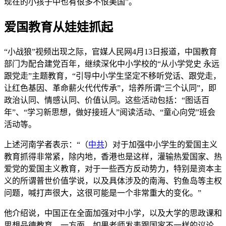
现在的小孩子中也有很多不恨美国”。
爱国教育从娃娃抓起
“小战狼”视频出现之际，官媒人民网4月13日报道，中国教育
部门为配合建党百年，继续深化中小学校的“从小学党史 永远
跟党走”主题教育，“引导中小学生坚定不移听党话、跟党走，
让红色基因、革命薪火代代传承”，培养所谓“三个认同”，即
政治认同、情感认同、价值认同。这些活动包括：“图话百
年”、“学习新思想，做好接班人”阅读活动、“童心向党”班会
活动等。
上述河南学者表示：“（
中共
）对于加强中小学生的爱国主义
教育抓得非常紧，除内地，香港也是这样，灌输热爱国家、热
爱党的爱国主义教育，对于一些西方反动势力，特别是资本主
义的所谓普世价值学说，以及具体涉及的南海、钓鱼岛等主权
问题，喊打声很大，这很可能是一个非常重大的变化。”
他介绍说，中国正在全面加强对中小学，以及大学的思政课和
思想品德教育。一方面，如果老师发表跟国家不一样的议论，