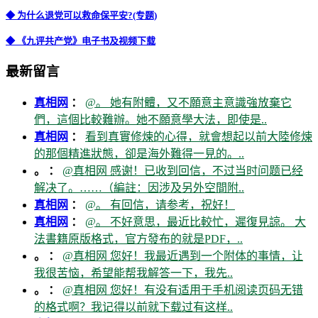
◆ 为什么退党可以救命保平安?(专题)
◆ 《九评共产党》电子书及视频下载
最新留言
真相网
：
@。 她有附體，又不願意主意識強放棄它
們，這個比較難辦。她不願意學大法，即使是..
真相网
：
看到真實修煉的心得，就會想起以前大陸修煉
的那個精進狀態，卻是海外難得一見的。..
。 ：
@真相网 感谢！已收到回信，不过当时问题已经
解决了。……（編註：因涉及另外空間附..
真相网
：
@。 有回信，请参考，祝好！
真相网
：
@。 不好意思，最近比較忙，遲復見諒。 大
法書籍原版格式，官方發布的就是PDF，..
。 ：
@真相网 您好！我最近遇到一个附体的事情，让
我很苦恼，希望能帮我解答一下，我先..
。 ：
@真相网 您好！有没有适用于手机阅读页码无错
的格式啊？我记得以前就下载过有这样..