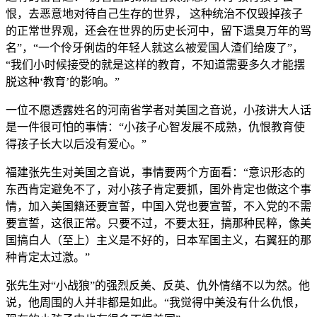
恨，去恶意地对待自己生存的世界， 这种统治不仅毁掉孩子
的正常世界观，还会在世界的历史长河中，留下遗臭万年的骂
名”，“一个伶牙俐齿的年轻人就这么被爱国人渣们给废了”，
“我们小时候接受的就是这样的教育，不知道需要多久才能摆
脱这种‘教育’的影响。”
一位不愿透露姓名的河南省学者对美国之音说，小孩讲大人话
是一件很可怕的事情：“小孩子心智发展不成熟，仇恨教育使
得孩子长大以后没有爱心。”
福建张先生对美国之音说，事情要两个方面看：“意识形态的
东西肯定避免不了，对小孩子肯定要抓，国外肯定也做这个事
情，加入美国籍还要宣誓，中国入党也要宣誓，不入党的不需
要宣誓，这很正常。只要不过，不要太狂，搞那种民粹，像美
国搞白人（至上）主义是不好的，日本军国主义，右翼狂的那
种肯定太过激。”
张先生对“小战狼”的强烈反美、反英、仇外情绪不以为然。他
说，他周围的人并非都是如此。“我觉得中美没有什么仇恨，