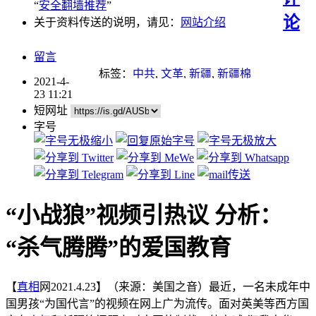
“
安全翻墙推荐
”
论
关于资料传送的说明，请见：
网站介绍
留言
标签：
中共
,
文革
,
新疆
,
新疆棉
2021-4-
23 11:21
短网址
字号
“小战狼”视频引热议 分析：
“杀气腾腾”的爱国教育
【
真相
网2021.4.23】（来源：美国之音）最近，一名未成年中
国男孩“为国代言”的视频在网上广为流传。面对英美等西方国