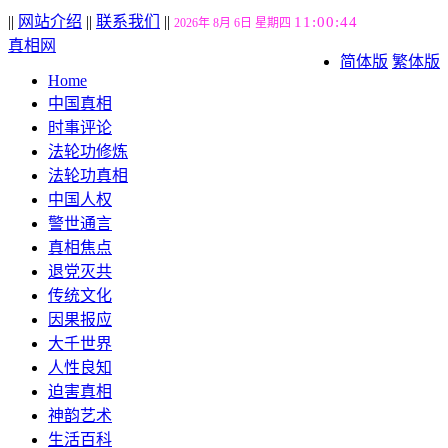
||
网站介绍
||
联系我们
||
11:00:45
2026年 8月 6日 星期四
真相网
简体版
繁体版
Home
中国真相
时事评论
法轮功修炼
法轮功真相
中国人权
警世通言
真相焦点
退党灭共
传统文化
因果报应
大千世界
人性良知
迫害真相
神韵艺术
生活百科