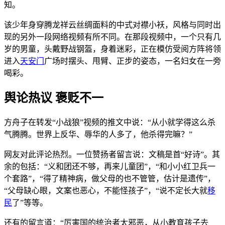
知。
该少年身穿腾龙祥云丝绸面料的中式对襟小袄，风格与同时出
现的另外一段网络视频有所不同。在那段视频中，一个只有几
岁的男童，头戴野战钢盔，身着迷彩，正在模仿受阅方阵将领
进入
天安门
广场时摆头、甩臂、正步的姿态，一名妇女在一旁
喝彩。
舆论热议 褒贬不一
方舟子在转发“小战狼”视频的推文中说：“从小就学得这么杀
气腾腾。世界上反华、辱华的人多了，他杀得完嘛？”
网友对此评论热烈。一位赞扬者留言说：文稿是首“好诗”。其
余的包括：“义和团还不够，再来儿童团”，“和小小红卫兵一
个套路”，“得了精神病，做父母的也不管管，估计是遗传”，
“父母缺心眼，文案也恶心，不能怪孩子”，“说不定长大就
移
民
了”等等。
还有的留言道：“厉害国的统治者太邪恶，从小教育孩子去