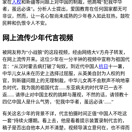
家在
人权
和新疆等问题上对中国的制裁，他高喊“犯我中华
者，虽远必诛”。分析人士提出，爱国教育在任何国家都无可
非议，然而，让一名心智尚未成熟的少年卷入如此狂热，鼓吹
民粹和仇恨令人不安。
网上流传少年代言视频
被网友称为“小战狼”的这段视频，经由网络大V方舟子转发，
在网上流传开来。这位少年在一分半钟的视频中宣称为祖国代
言：“从汉时霍去病打破了匈奴，到近代中国人
抗日
十一暑，
中华儿女从未在历史上选择过屈服，从英美自封为人权的判
官，到新疆问题上的无理制裁，中华儿女再不会默声不响地辜
负时代，我为我的祖国代言......东亚病夫的时代早已一去不
返...... 请停止对中国主权的挑衅与蔑视，不然的话，请领教十
四亿中国人是什么气势，‘犯我中华者，虽远必诛’......”
有关这名少年的背景不详，代言拍摄时间正值“中国人不吃这
一套”持续火爆期。看上去，他是看着提示装置录制代言的，
稿子是否出自他本人并不清楚，视频导演立意何在，也不得而