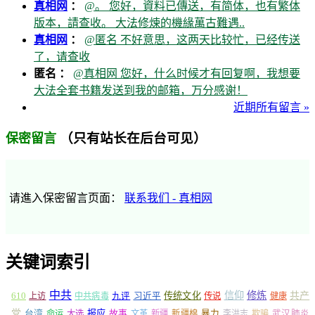
真相网
：
@。 您好，資料已傳送，有简体，也有繁体
版本，請查收。 大法修煉的機緣萬古難遇..
真相网
：
@匿名 不好意思，这两天比较忙，已经传送
了，请查收
匿名 ：
@真相网 您好，什么时候才有回复啊，我想要
大法全套书籍发送到我的邮箱，万分感谢！
近期所有留言 »
（只有站长在后台可见）
保密留言
请進入保密留言页面：
联系我们 - 真相网
关键词索引
中共
信仰
修炼
610
传统文化
共产
上访
中共病毒
九评
习近平
传说
健康
党
报应
台湾
命运
大选
故事
文革
新疆
新疆棉
暴力
李洪志
欺骗
武汉肺炎