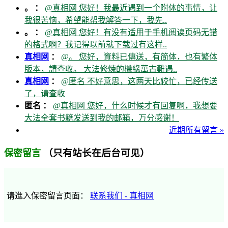
。 ：
@真相网 您好！我最近遇到一个附体的事情，让
我很苦恼，希望能帮我解答一下，我先..
。 ：
@真相网 您好！有没有适用于手机阅读页码无错
的格式啊？我记得以前就下载过有这样..
真相网
：
@。 您好，資料已傳送，有简体，也有繁体
版本，請查收。 大法修煉的機緣萬古難遇..
真相网
：
@匿名 不好意思，这两天比较忙，已经传送
了，请查收
匿名 ：
@真相网 您好，什么时候才有回复啊，我想要
大法全套书籍发送到我的邮箱，万分感谢！
近期所有留言 »
（只有站长在后台可见）
保密留言
请進入保密留言页面：
联系我们 - 真相网