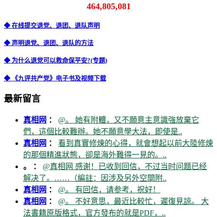
464,805,081
◆ 在线提交退党、退团、退队声明
◆ 声明退党、退团、退队的方法
◆ 为什么退党可以救命保平安?(专题)
◆ 《九评共产党》电子书及视频下载
最新留言
真相网
：
@。 她有附體，又不願意主意識強放棄它
們，這個比較難辦。她不願意學大法，即使是..
真相网
：
看到真實修煉的心得，就會想起以前大陸修煉
的那個精進狀態，卻是海外難得一見的。..
。 ：
@真相网 感谢！已收到回信，不过当时问题已经
解决了。……（編註：因涉及另外空間附..
真相网
：
@。 有回信，请参考，祝好！
真相网
：
@。 不好意思，最近比較忙，遲復見諒。 大
法書籍原版格式，官方發布的就是PDF，..