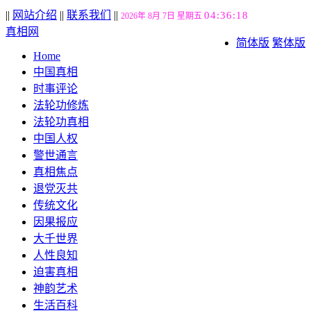
||
网站介绍
||
联系我们
||
04:36:19
2026年 8月 7日 星期五
真相网
简体版
繁体版
Home
中国真相
时事评论
法轮功修炼
法轮功真相
中国人权
警世通言
真相焦点
退党灭共
传统文化
因果报应
大千世界
人性良知
迫害真相
神韵艺术
生活百科