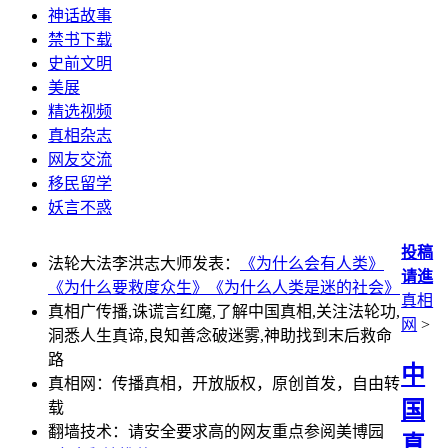
神话故事
禁书下载
史前文明
美展
精选视频
真相杂志
网友交流
移民留学
妖言不惑
投稿
法轮大法李洪志大师发表：
《为什么会有人类》
请進
《为什么要救度众生》
《为什么人类是迷的社会》
真相
真相广传播,诛谎言红魔,了解中国真相,关注法轮功,
网
>
洞悉人生真谛,良知善念破迷雾,神助找到末后救命
路
中
真相网：传播真相，开放版权，原创首发，自由转
国
载
翻墙技术：请安全要求高的网友重点参阅美博园
真