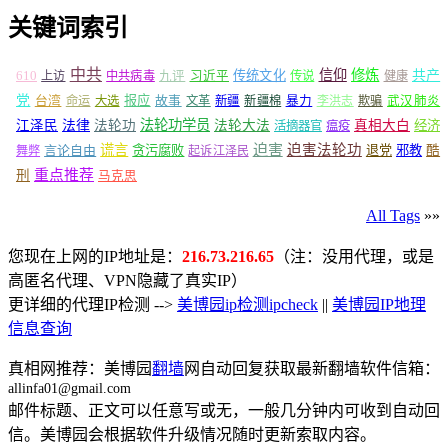
关键词索引
中共
信仰
修炼
610
传统文化
共产
上访
中共病毒
九评
习近平
传说
健康
党
报应
台湾
命运
大选
故事
文革
新疆
新疆棉
暴力
李洪志
欺骗
武汉肺炎
法轮功学员
江泽民
法律
法轮功
法轮大法
真相大白
经济
活摘器官
瘟疫
谎言
迫害
迫害法轮功
言论自由
贪污腐败
退党
邪教
酷
舞弊
起诉江泽民
重点推荐
刑
马克思
All Tags
»»
您现在上网的IP地址是：
216.73.216.65
（注：没用代理，或是
高匿名代理、VPN隐藏了真实IP）
更详细的代理IP检测 -->
美博园ip检测ipcheck
||
美博园IP地理
信息查询
真相网推荐：美博园
翻墙
网自动回复获取最新翻墙软件信箱：
allinfa01@gmail.com
邮件标题、正文可以任意写或无，一般几分钟内可收到自动回
信。美博园会根据软件升级情况随时更新索取内容。