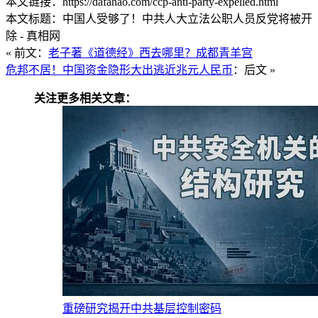
本文链接：https://dafahao.com/ccp-anti-party-expelled.html
本文标题：中国人受够了！中共人大立法公职人员反党将被开
除 - 真相网
« 前文：
老子著《道德经》西去哪里？成都青羊宫
危邦不居！中国资金隐形大出逃近兆元人民币
：后文 »
关注更多相关文章：
重磅研究揭开中共基层控制密码