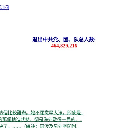
退出中共党、团、队总人数:
464,829,216
這個比較難辦。她不願意學大法，即使是..
那個精進狀態，卻是海外難得一見的。..
决了。……（編註：因涉及另外空間附..