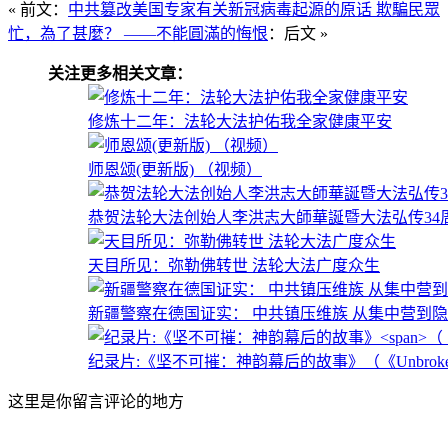
« 前文：
中共篡改美国专家有关新冠病毒起源的原话 欺騙民眾
忙，為了甚麼？
——不能圓滿的悔恨
：后文 »
关注更多相关文章：
修炼十二年：法轮大法护佑我全家健康平安
师恩颂(更新版) （视频）
恭贺法轮大法创始人李洪志大師華誕暨大法弘传34周年（
天目所见：弥勒佛转世 法轮大法广度众生
新疆警察在德国证实： 中共镇压维族 从集中营到
纪录片:《坚不可摧：神韵幕后的故事》
（《Unbroken
这里是你留言评论的地方