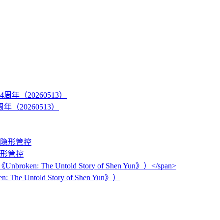
20260513）
隐形管控
: The Untold Story of Shen Yun》）