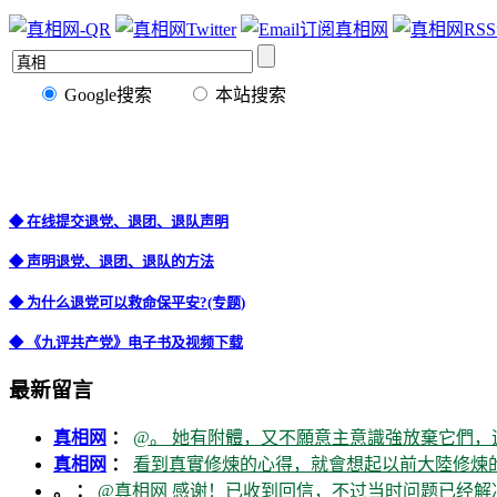
Google搜索
本站搜索
◆ 在线提交退党、退团、退队声明
◆ 声明退党、退团、退队的方法
◆ 为什么退党可以救命保平安?(专题)
◆ 《九评共产党》电子书及视频下载
最新留言
真相网
：
@。 她有附體，又不願意主意識強放棄它們，
真相网
：
看到真實修煉的心得，就會想起以前大陸修煉的
。 ：
@真相网 感谢！已收到回信，不过当时问题已经解