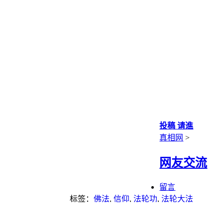
投稿 请進
真相网
>
网友交流
留言
标签：
佛法
,
信仰
,
法轮功
,
法轮大法