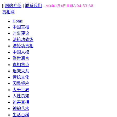
||
网站介绍
||
联系我们
||
04:53:39
2026年 8月 8日 星期六
真相网
Home
中国真相
时事评论
法轮功修炼
法轮功真相
中国人权
警世通言
真相焦点
退党灭共
传统文化
因果报应
大千世界
人性良知
迫害真相
神韵艺术
生活百科