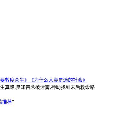
要救度众生》
《为什么人类是迷的社会》
人生真谛,良知善念破迷雾,神助找到末后救命路
墙推荐
”