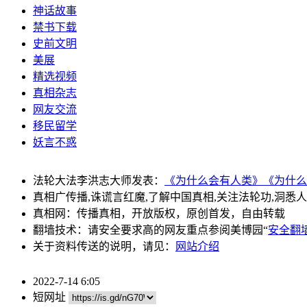
神话故事
禁书下载
史前文明
美展
精选视频
真相杂志
网友交流
移民留学
妖言不惑
法轮大法李洪志大师发表：
《为什么会有人类》
《为什么
真相广传播,诛谎言红魔,了解中国真相,关注法轮功,洞悉
真相网：传播真相，开放版权，原创首发，自由转载
翻墙技术：请安全要求高的网友重点参阅美博园“
安全翻
关于资料传送的说明，请见：
网站介绍
2022-7-14 6:05
短网址