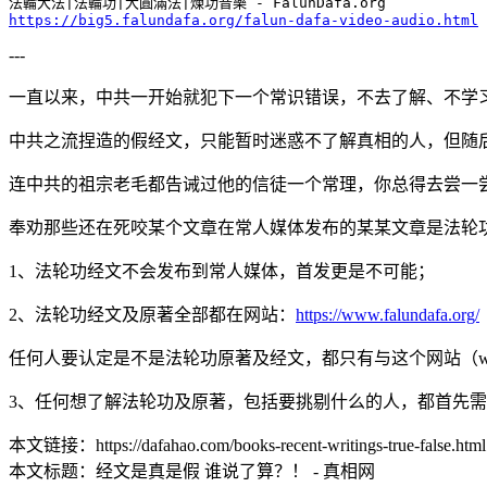
https://big5.falundafa.org/falun-dafa-video-audio.html
---
一直以来，中共一开始就犯下一个常识错误，不去了解、不学
中共之流捏造的假经文，只能暂时迷惑不了解真相的人，但随
连中共的祖宗老毛都告诫过他的信徒一个常理，你总得去尝一尝
奉劝那些还在死咬某个文章在常人媒体发布的某某文章是法轮
1、法轮功经文不会发布到常人媒体，首发更是不可能；
2、法轮功经文及原著全部都在网站：
https://www.falundafa.org/
任何人要认定是不是法轮功原著及经文，都只有与这个网站（www.fa
3、任何想了解法轮功及原著，包括要挑剔什么的人，都首先需
本文链接：https://dafahao.com/books-recent-writings-true-false.html
本文标题：经文是真是假 谁说了算？！ - 真相网