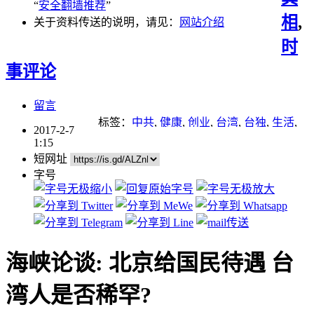
“
安全翻墙推荐
”
相
,
关于资料传送的说明，请见：
网站介绍
时
事评论
留言
标签：
中共
,
健康
,
创业
,
台湾
,
台独
,
生活
,
2017-2-7
移民
,
雾霾
1:15
短网址
字号
海峡论谈: 北京给国民待遇 台
湾人是否稀罕?