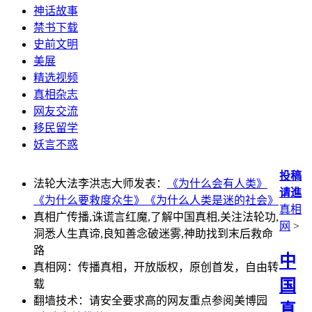
神话故事
禁书下载
史前文明
美展
精选视频
真相杂志
网友交流
移民留学
妖言不惑
投稿
法轮大法李洪志大师发表：
《为什么会有人类》
请進
《为什么要救度众生》
《为什么人类是迷的社会》
真相
真相广传播,诛谎言红魔,了解中国真相,关注法轮功,
网
>
洞悉人生真谛,良知善念破迷雾,神助找到末后救命
路
中
真相网：传播真相，开放版权，原创首发，自由转
国
载
翻墙技术：请安全要求高的网友重点参阅美博园
真