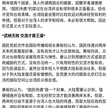
两岸是两个国家，落入所谓两国论的圈套，提醒学者谨慎使
用。“国民待遇”的提议在台湾并没有得到很多正面看法，但也
许受到台商青睐。台湾陆委会暂时比较欢迎对两岸经贸有利的
举措。但是对于台湾人的求学和经商，未必有很大帮助。因此
形式意义大于实际意义。
*武统无效 交流才是王道*
国民党前文传会国际传播组组长黄裕钧认为，国民待遇对两岸
关系的发展是好事，没有自信才认为这是统战。黄裕钧说，北
京对台政策应该展现务实与弹性，要认识到用硬的方式或是武
统威胁的方式，没有办法统一，只有用软性的交流才能有效，
因为民调显示，虽然台湾年轻人不想跟大陆有政治往来，但是
对于到大陆发展还是有憧憬的。反而更大的问题是北京打压台
湾的国际空间让台湾民众很反感。
黄裕钧认为， “国民待遇”是一个好事，大陆需要认识到，强
硬措施并没有帮助，文化经贸交流才能改善两岸关系。但是，
两岸的分歧不是源于台湾人在大陆的待遇，而是大陆在政府层
面、国际层面和外交层面上的一些举措导致了两岸的分歧。