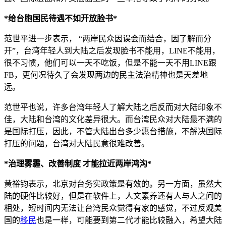
*给台胞国民待遇不如开放脸书*
范世平进一步表示， “两岸民众因误会而结合，因了解而分
开”，台湾年轻人到大陆之后发现脸书不能用，LINE不能用，
很不习惯，他们可以一天不吃饭，但是不能一天不用LINE跟
FB，更何况待久了会发现两边的民主法治精神也是天差地
远。
范世平也说，许多台湾年轻人了解大陆之后反而对大陆印象不
佳，大陆和台湾的文化差异很大。而台湾民众对大陆最不满的
是国际打压，因此，不管大陆出台多少惠台措施，不解决国际
打压的问题，台湾对大陆民意很难改善。
*治理雾霾、改善制度 才能拉近两岸鸿沟*
黄裕钧表示，北京对台务实政策是有效的。另一方面，虽然大
陆的硬件比较好，但是在软件上，人文素养还有人与人之间的
相处，短时间内无法让台湾民众觉得有家的感觉，不过反观美
国的
移民
也是一样，可能要到第二代才能比较融入，希望大陆