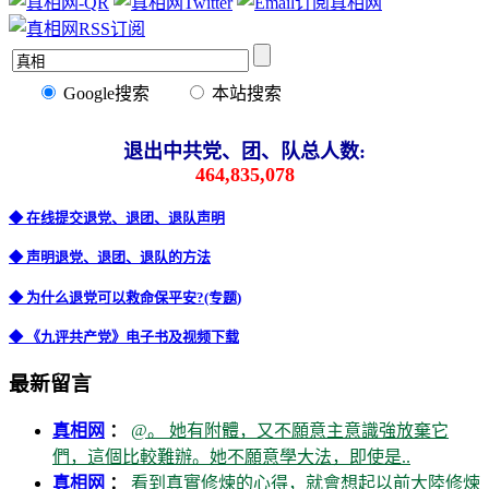
Google搜索
本站搜索
退出中共党、团、队总人数:
464,835,078
◆ 在线提交退党、退团、退队声明
◆ 声明退党、退团、退队的方法
◆ 为什么退党可以救命保平安?(专题)
◆ 《九评共产党》电子书及视频下载
最新留言
真相网
：
@。 她有附體，又不願意主意識強放棄它
們，這個比較難辦。她不願意學大法，即使是..
真相网
：
看到真實修煉的心得，就會想起以前大陸修煉