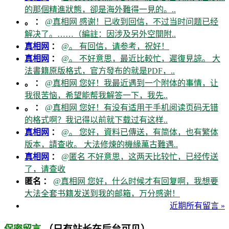
的那個精進狀態，卻是海外難得一見的。..
。 ：
@真相网 感谢！已收到回信，不过当时问题已经
解决了。……（編註：因涉及另外空間附..
真相网
：
@。 有回信，请参考，祝好！
真相网
：
@。 不好意思，最近比較忙，遲復見諒。 大
法書籍原版格式，官方發布的就是PDF，..
。 ：
@真相网 您好！我最近遇到一个附体的事情，让
我很苦恼，希望能帮我解答一下，我先..
。 ：
@真相网 您好！有没有适用于手机阅读页码无错
的格式啊？我记得以前就下载过有这样..
真相网
：
@。 您好，資料已傳送，有简体，也有繁体
版本，請查收。 大法修煉的機緣萬古難遇..
真相网
：
@匿名 不好意思，这两天比较忙，已经传送
了，请查收
匿名 ：
@真相网 您好，什么时候才有回复啊，我想要
大法全套书籍发送到我的邮箱，万分感谢！
近期所有留言 »
（只有站长在后台可见）