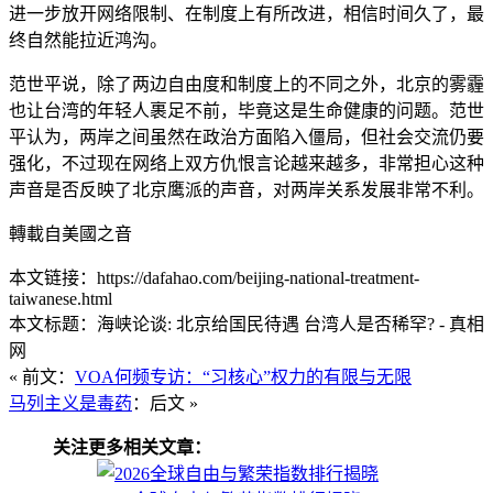
进一步放开网络限制、在制度上有所改进，相信时间久了，最
终自然能拉近鸿沟。
范世平说，除了两边自由度和制度上的不同之外，北京的雾霾
也让台湾的年轻人裹足不前，毕竟这是生命健康的问题。范世
平认为，两岸之间虽然在政治方面陷入僵局，但社会交流仍要
强化，不过现在网络上双方仇恨言论越来越多，非常担心这种
声音是否反映了北京鹰派的声音，对两岸关系发展非常不利。
轉載自美國之音
本文链接：https://dafahao.com/beijing-national-treatment-
taiwanese.html
本文标题：海峡论谈: 北京给国民待遇 台湾人是否稀罕? - 真相
网
« 前文：
VOA何频专访：“习核心”权力的有限与无限
马列主义是毒药
：后文 »
关注更多相关文章：