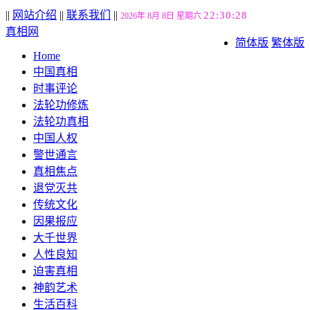
||
网站介绍
||
联系我们
||
22:30:29
2026年 8月 8日 星期六
真相网
简体版
繁体版
Home
中国真相
时事评论
法轮功修炼
法轮功真相
中国人权
警世通言
真相焦点
退党灭共
传统文化
因果报应
大千世界
人性良知
迫害真相
神韵艺术
生活百科