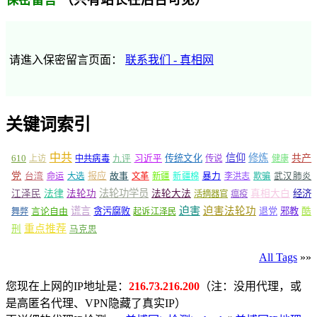
保密留言
请進入保密留言页面：
联系我们 - 真相网
关键词索引
中共
信仰
修炼
610
传统文化
共产
上访
中共病毒
九评
习近平
传说
健康
党
报应
台湾
命运
大选
故事
文革
新疆
新疆棉
暴力
李洪志
欺骗
武汉肺炎
法轮功学员
江泽民
法律
法轮功
法轮大法
真相大白
经济
活摘器官
瘟疫
谎言
迫害
迫害法轮功
言论自由
贪污腐败
退党
邪教
酷
舞弊
起诉江泽民
重点推荐
刑
马克思
All Tags
»»
您现在上网的IP地址是：
216.73.216.200
（注：没用代理，或
是高匿名代理、VPN隐藏了真实IP）