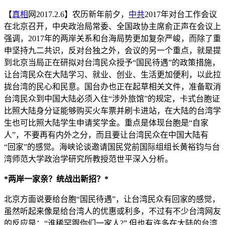
【
真相
网2017.2.6】农历新年前夕，
中共
2017年对台工作会议
在北京召开，中央政治局常委、全国政协主席俞正声在会议上
强调，2017年的两岸关系和台海局势更加复杂严峻，而除了重
申坚持九二共识，反对台独之外，会议的另一个重点，就是提
到北京当局正在研拟对台湾民众授予“国民待遇”的政策措施，
让台湾民众在大陆学习、就业、创业、生活更加便利，以此拉
拢台湾的民心和民意。国台办也正在起草相关文件，准备取消
台湾民众到中国大陆必须入住“涉外旅馆”的规定，卡式台胞证
比照大陆身分证能够购买火车票并刷卡进站，在大陆的台湾学
生也可比照大陆学生申请奖学金。重点是体现台胞是“自家
人”，不要再有内外之分，而且要让台湾民众在中国大陆有
“回家”的感觉。海峡论谈邀请国民党前国际组组长黄裕钧与台
湾师范大学政治学研究所教授范世平深入分析。
*两岸一家亲？统战出新招？*
北京方面说要给台胞“国民待遇”，让台湾民众有回家的感觉，
虽然听起来像是给台湾人的优惠或利多，不过有不少台湾网友
的反应是：“谁稀罕跟你们一家人?” 但也有许多在大陆的台湾