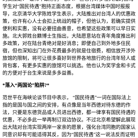
学生对“国民待遇”抱持正面态度，根据台湾媒体中国时报报
导，北京清华大学陈姓学生表示，大陆推出对台湾人的优惠政
策，也许有心人士会扣上统战的帽子，但他认为，若确实提供
便利和实惠，没有必要扭曲善意，也希望这些政策可以早日实
施。北大郭姓台籍博士生指出，大陆愿意站在青年角度推出利
多政策，对在陆台青绝对是好消息；即便自己到外地多住民
宿，但也深知出门在外花费最多的就是住宿费，相信放开涉外
旅馆的限制，将可让很多喜好到世界各地旅行的台湾年轻人或
背包客，有更多实惠的旅馆可以挑选。他也认为奖学金和卡式
的方便对于台生来说是多多益善。
*落入“两国论”陷阱?*
范世平在海峡论谈节目中表示， “国民待遇”一词在国际法上
指的是国与国之间的安排，有点像是当年西德对待东德的作
法，只要是东德货品或人员进出西德，都一律享有国民待遇的
优惠，不必多此一举再制订双边协议。不过北京希望解此展现
出大陆对台湾实现两岸一家亲的愿景，强化台湾同胞的国家认
同意识却有可能适得其反，因为“国民待遇”这一说法反而证明