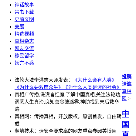
神话故事
禁书下载
史前文明
美展
精选视频
真相杂志
网友交流
移民留学
妖言不惑
投稿
法轮大法李洪志大师发表：
《为什么会有人类》
请進
《为什么要救度众生》
《为什么人类是迷的社会》
真相
真相广传播,诛谎言红魔,了解中国真相,关注法轮功,
网
>
洞悉人生真谛,良知善念破迷雾,神助找到末后救命
路
中
真相网：传播真相，开放版权，原创首发，自由转
国
载
翻墙技术：请安全要求高的网友重点参阅美博园
真