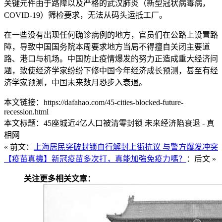
关键元件由于路障以及严格的武汉肺炎（新型冠状病毒病，
COVID-19）筛检要求，无法从码头运抵工厂。
在一些没有出现任何确诊病例的地方，官员们在公路上设置路
障，导致中国国务院本周要求地方当局不得擅自关闭主要道
路、港口与机场。中国防止疫情爆发的努力正造成重大经济问
题，致使经济学家纷纷下修中国今年经济成长预测，甚至有经
济学家预测，中国未来数月恐步入衰退。
本文链接：https://dafahao.com/45-cities-blocked-future-
recession.html
本文标题：45座城近4亿人口被清零封锁 未来经济陷衰退 - 真
相网
« 前文：
上海居民突破封锁自行解封上街抗议 与警方爆发冲突
【疫苗真機】新冠疫苗多次打，真能加強免疫力嗎？
：后文 »
关注更多相关文章：