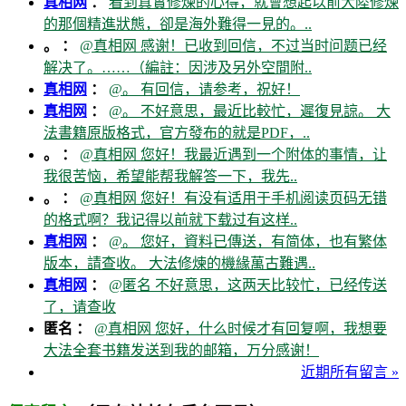
真相网
：
看到真實修煉的心得，就會想起以前大陸修煉
的那個精進狀態，卻是海外難得一見的。..
。 ：
@真相网 感谢！已收到回信，不过当时问题已经
解决了。……（編註：因涉及另外空間附..
真相网
：
@。 有回信，请参考，祝好！
真相网
：
@。 不好意思，最近比較忙，遲復見諒。 大
法書籍原版格式，官方發布的就是PDF，..
。 ：
@真相网 您好！我最近遇到一个附体的事情，让
我很苦恼，希望能帮我解答一下，我先..
。 ：
@真相网 您好！有没有适用于手机阅读页码无错
的格式啊？我记得以前就下载过有这样..
真相网
：
@。 您好，資料已傳送，有简体，也有繁体
版本，請查收。 大法修煉的機緣萬古難遇..
真相网
：
@匿名 不好意思，这两天比较忙，已经传送
了，请查收
匿名 ：
@真相网 您好，什么时候才有回复啊，我想要
大法全套书籍发送到我的邮箱，万分感谢！
近期所有留言 »