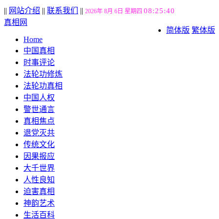
||
网站介绍
||
联系我们
||
08:25:41
2026年 8月 6日 星期四
真相网
简体版
繁体版
Home
中国真相
时事评论
法轮功修炼
法轮功真相
中国人权
警世通言
真相焦点
退党灭共
传统文化
因果报应
大千世界
人性良知
迫害真相
神韵艺术
生活百科