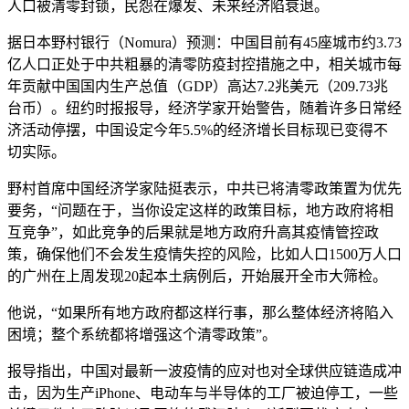
人口被清零封锁，民怨在爆发、未来经济陷衰退。
据日本野村银行（Nomura）预测：中国目前有45座城市约3.73
亿人口正处于中共粗暴的清零防疫封控措施之中，相关城市每
年贡献中国国内生产总值（GDP）高达7.2兆美元（209.73兆
台币）。纽约时报报导，经济学家开始警告，随着许多日常经
济活动停摆，中国设定今年5.5%的经济增长目标现已变得不
切实际。
野村首席中国经济学家陆挺表示，中共已将清零政策置为优先
要务，“问题在于，当你设定这样的政策目标，地方政府将相
互竞争”，如此竞争的后果就是地方政府升高其疫情管控政
策，确保他们不会发生疫情失控的风险，比如人口1500万人口
的广州在上周发现20起本土病例后，开始展开全市大筛检。
他说，“如果所有地方政府都这样行事，那么整体经济将陷入
困境；整个系统都将增强这个清零政策”。
报导指出，中国对最新一波疫情的应对也对全球供应链造成冲
击，因为生产iPhone、电动车与半导体的工厂被迫停工，一些