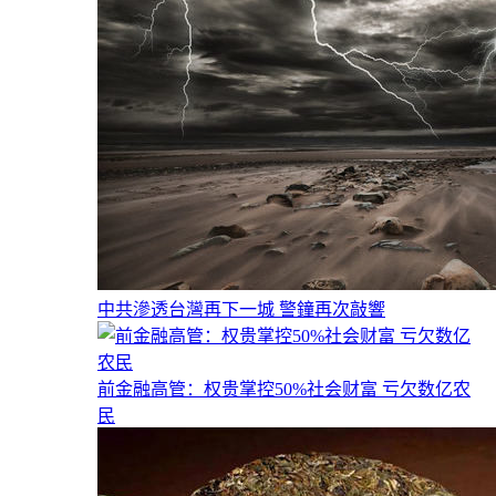
中共滲透台灣再下一城 警鐘再次敲響
前金融高管：权贵掌控50%社会财富 亏欠数亿农
民