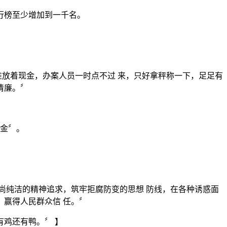
排行榜至少增加到一千名。
堆放着现金，办案人员一时点不过 来，只好拿秤称一下，足足有
清廉。〞
美金〞。
尚纯洁的精神追求，筑牢拒腐防变的思想 防线，在各种诱惑面
赢得人民群众信 任。〞
鸡还有鸭。〞 】