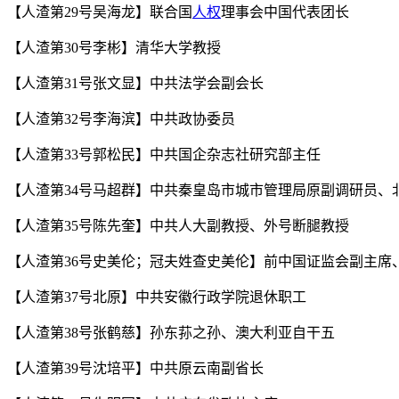
【人渣第29号吴海龙】联合国
人权
理事会中国代表团长
【人渣第30号李彬】清华大学教授
【人渣第31号张文显】中共法学会副会长
【人渣第32号李海滨】中共政协委员
【人渣第33号郭松民】中共国企杂志社研究部主任
【人渣第34号马超群】中共秦皇岛市城市管理局原副调研员、
【人渣第35号陈先奎】中共人大副教授、外号断腿教授
【人渣第36号史美伦；冠夫姓查史美伦】前中国证监会副主
【人渣第37号北原】中共安徽行政学院退休职工
【人渣第38号张鹤慈】孙东荪之孙、澳大利亚自干五
【人渣第39号沈培平】中共原云南副省长