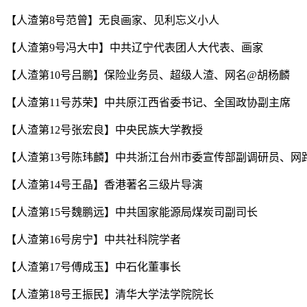
【人渣第8号范曾】无良画家、见利忘义小人
【人渣第9号冯大中】中共辽宁代表团人大代表、画家
【人渣第10号吕鹏】保险业务员、超级人渣、网名@胡杨麟
【人渣第11号苏荣】中共原江西省委书记、全国政协副主席
【人渣第12号张宏良】中央民族大学教授
【人渣第13号陈玮麟】中共浙江台州市委宣传部副调研员、网
【人渣第14号王晶】香港著名三级片导演
【人渣第15号魏鹏远】中共国家能源局煤炭司副司长
【人渣第16号房宁】中共社科院学者
【人渣第17号傅成玉】中石化董事长
【人渣第18号王振民】清华大学法学院院长