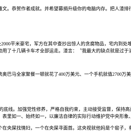
第一雄文。恭贺作者成就。并希望募捐升级你的电脑内存。把人渣
处2000平米豪宅，军方在其中查抄出惊人的贪腐物品，宅内到处
动用了十几辆卡车才全部运走。渣言：〝我最大的缺点就是过于
奥巴马全家聚餐一顿就花了400万美元、一个手机就值2700万
的底线。加强党性修养，严格自我约束，主动接受监督，保持高
、表里如一、始终如一，以廉洁自律的实际行动维护党中央形象、
个在央屎找情妇，一个在央屎寻面首。这央视就他妈是个窑子，有