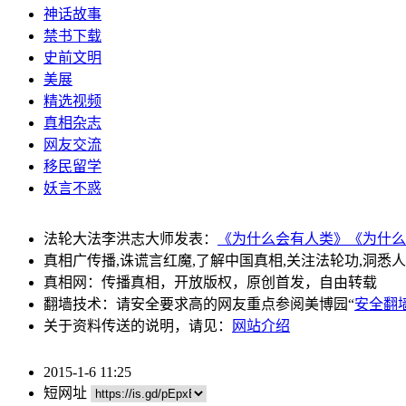
神话故事
禁书下载
史前文明
美展
精选视频
真相杂志
网友交流
移民留学
妖言不惑
法轮大法李洪志大师发表：
《为什么会有人类》
《为什么
真相广传播,诛谎言红魔,了解中国真相,关注法轮功,洞悉
真相网：传播真相，开放版权，原创首发，自由转载
翻墙技术：请安全要求高的网友重点参阅美博园“
安全翻
关于资料传送的说明，请见：
网站介绍
2015-1-6 11:25
短网址