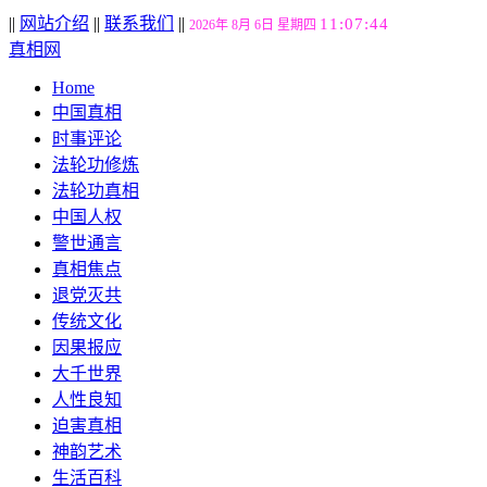
||
网站介绍
||
联系我们
||
11:07:45
2026年 8月 6日 星期四
真相网
Home
中国真相
时事评论
法轮功修炼
法轮功真相
中国人权
警世通言
真相焦点
退党灭共
传统文化
因果报应
大千世界
人性良知
迫害真相
神韵艺术
生活百科