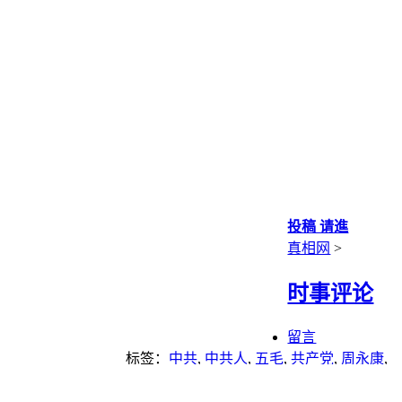
投稿 请進
真相网
>
时事评论
留言
标签：
中共
,
中共人
,
五毛
,
共产党
,
周永康
,
江泽民
,
自干五
,
薄熙来
,
贪污腐败