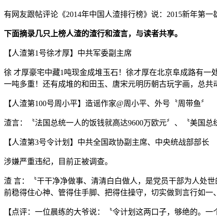
有网友跟帖评论《2014年中国人渣排行榜》说：2015新年
下面摘录几只上榜人渣的渣行和渣言，与读者共享。
【人渣第1号徐才厚】中共军委副主席
徐 才厚豪宅中藏1吨现金成堆玉石！徐才厚在北京阜成路有一
一吨多重！还有成堆的和田玉、唐宋元明历朝古玩字画，总共
【人渣第100号周小平】造谣作家@周小平、外号〝周带鱼〞
渣言：〝法国总统一人的饭钱就高达9600万欧元〞、〝美国总统
【人渣第3号令计划】中共全国政协副主席、中央统战部部长
涉嫌严重违纪，目前正被调查。
渣 言：〝干干净净做事、清清白白做人，是党员干部为人处世
前稳得住心神、管得住手脚、把得住操守，切实做到言行如一
【点评：一位晨练的大爷说：〝令计划这两口子，够绝的。一