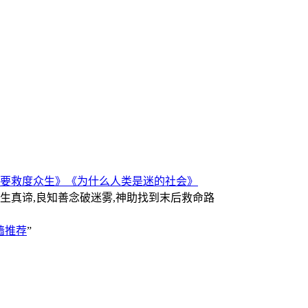
要救度众生》
《为什么人类是迷的社会》
人生真谛,良知善念破迷雾,神助找到末后救命路
墙推荐
”