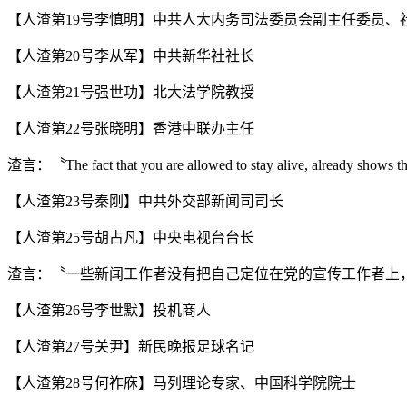
【人渣第19号李慎明】中共人大内务司法委员会副主任委员、
【人渣第20号李从军】中共新华社社长
【人渣第21号强世功】北大法学院教授
【人渣第22号张晓明】香港中联办主任
渣言：〝The fact that you are allowed to stay alive, alr
【人渣第23号秦刚】中共外交部新闻司司长
【人渣第25号胡占凡】中央电视台台长
渣言：〝一些新闻工作者没有把自己定位在党的宣传工作者上
【人渣第26号李世默】投机商人
【人渣第27号关尹】新民晚报足球名记
【人渣第28号何祚庥】马列理论专家、中国科学院院士