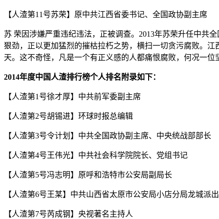
【人渣第11号苏荣】原中共江西省委书记、全国政协副主席
苏 荣因涉嫌严重违纪违法，正被调查。2013年苏荣升任中共
狠劲，正以更加猛烈的摧枯拉朽之势，横扫一切贪污腐败。江
天。这不奇怪，凡是一个有正义感的人都痛恨腐败，何况一位
2014年度中国人渣排行榜个人排名附录如下：
【人渣第1号徐才厚】中共前军委副主席
【人渣第2号胡锡进】环球时报总编辑
【人渣第3号令计划】中共全国政协副主席、中央统战部部长
【人渣第4号王伟光】中共社会科学院院长、党组书记
【人渣第5号冯志明】原呼和浩特市公安局副局长
【人渣第6号王某】中共山西省太原市公安局小店分局龙城派
【人渣第7号芮成钢】央视著名主持人