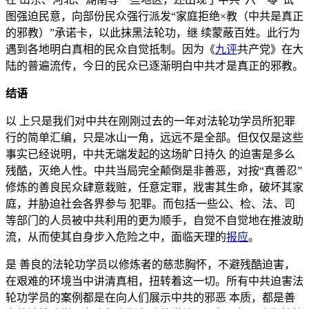
图强迫民意，向部份民众强行派发“家庭拒绝×教（中共是真正
的邪教）”承诺卡，以此抹黑法轮功，继 续蒙蔽百姓。此行为
遇到各地明白真相的民众自觉抵制。因为《
九评
共产党》在大
陆的普遍流传，今日的民众已逐渐明白中共才是真正的邪教。
结语
以 上只是我们对中共在刚刚过去的一年对法轮功学员所犯罪
行的简单汇编，只是冰山一角，远远不是全部。但仅仅是这些
事实已经说明，中共无端发起的这场旷日持久 的迫害是多么
残酷，灭绝人性。中共当局完全颠倒是非善恶，对按“真善忍”
修炼的善良民众肆意栽赃，任意定罪，戕害其生命，破坏其家
庭，并胁迫社会各界参与 犯罪。而包括一些公、检、法、司
等部门的人员被中共利用的更为顺手，自觉不自觉地在推波助
流，从而使其自身步入危险之中，面临天理的
报应
。
是 善良的法轮功学员以修炼者的慈悲胸怀，不避残酷迫害，
在艰难的环境当中讲清真相，扭转着这一切。所有中共迫害法
轮功学员的案例都是在向人们展示中共的邪恶 本质，都是善