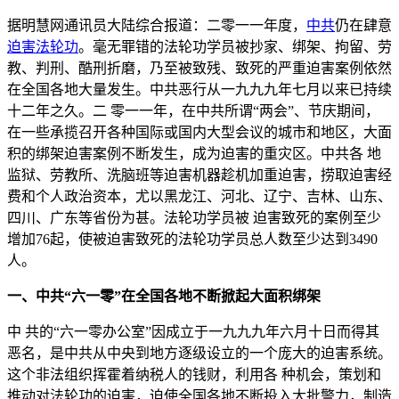
据明慧网通讯员大陆综合报道：二零一一年度，
中共
仍在肆意
迫害
法轮功
。毫无罪错的法轮功学员被抄家、绑架、拘留、劳
教、判刑、酷刑折磨，乃至被致残、致死的严重迫害案例依然
在全国各地大量发生。中共恶行从一九九九年七月以来已持续
十二年之久。二 零一一年，在中共所谓“两会”、节庆期间，
在一些承揽召开各种国际或国内大型会议的城市和地区，大面
积的绑架迫害案例不断发生，成为迫害的重灾区。中共各 地
监狱、劳教所、洗脑班等迫害机器趁机加重迫害，捞取迫害经
费和个人政治资本，尤以黑龙江、河北、辽宁、吉林、山东、
四川、广东等省份为甚。法轮功学员被 迫害致死的案例至少
增加76起，使被迫害致死的法轮功学员总人数至少达到3490
人。
一、中共“六一零”在全国各地不断掀起大面积绑架
中 共的“六一零办公室”因成立于一九九九年六月十日而得其
恶名，是中共从中央到地方逐级设立的一个庞大的迫害系统。
这个非法组织挥霍着纳税人的钱财，利用各 种机会，策划和
推动对法轮功的迫害，迫使全国各地不断投入大批警力，制造