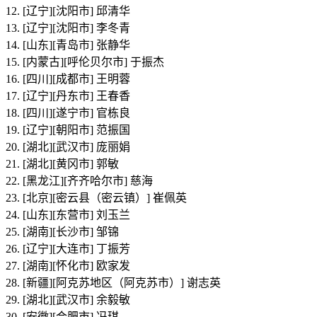
12. [辽宁][沈阳市] 邱清华
13. [辽宁][沈阳市] 李冬青
14. [山东][青岛市] 张静华
15. [内蒙古][呼伦贝尔市] 于振杰
16. [四川][成都市] 王明蓉
17. [辽宁][丹东市] 王春香
18. [四川][遂宁市] 官栋良
19. [辽宁][朝阳市] 范振国
20. [湖北][武汉市] 庞丽娟
21. [湖北][黄冈市] 郭敏
22. [黑龙江][齐齐哈尔市] 慈海
23. [北京][密云县（密云镇）] 崔佩英
24. [山东][东营市] 刘玉兰
25. [湖南][长沙市] 邹锦
26. [辽宁][大连市] 丁振芳
27. [湖南][怀化市] 欧家发
28. [新疆][阿克苏地区（阿克苏市）] 谢志英
29. [湖北][武汉市] 余毅敏
30. [安徽][合肥市] 冯琪