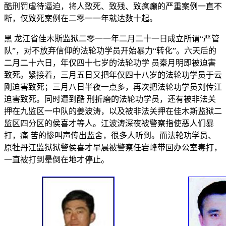
酷刑罚虐待逼迫，将人致死、致残、致疯癫的严重案例一直不
断，仅致死案例在二零一一年就达数十起。
黑 龙江省佳木斯监狱二零一一年二月二十一日成立所谓“严管
队”，对不放弃信仰的法轮功学员开始暴力“转化”。六天后的
二月二十六日，年仅四十七岁的法轮功学 员秦月明即被迫害
致死。紧接着，三月五日又把年仅四十八岁的法轮功学员于云
刚迫害致死；三月八日半夜一点多，再次把法轮功学员刘传江
迫害致死。同时遭到酷 刑折磨的法轮功学员，还有被非法关
押在九监区一中队的姜波涛，以及被非法关押在佳木斯监狱二
监区四分区的侯喜才等人。江波涛深夜被警察指使恶人们暴
打，痛 苦的惨叫声传出监舍，很多人听到。而法轮功学员、
原牡丹江监狱狱警侯喜才早晨被警察任岩峰带回办公室毒打，
一直被打到晕倒在地才停止。