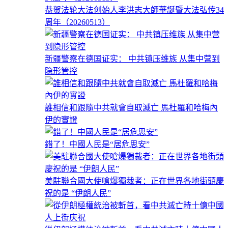
恭贺法轮大法创始人李洪志大師華誕暨大法弘传34
周年（20260513）
新疆警察在德国证实： 中共镇压维族 从集中营到
隐形管控
誰相信和跟隨中共就會自取滅亡 馬杜羅和哈梅內
伊的實證
錯了！中國人民是“居危思安”
美駐聯合國大使嗆爆獨裁者：正在世界各地街頭慶
祝的是 “伊朗人民”