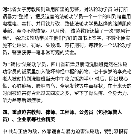
河北省女子劳教所则动用所里的男警，对法轮功学员 进行所
谓暴力“整顿”，把反迫害的法轮功学员一个一个的叫到暗室用
电棍电、毒打、并用铁片砍，致使法轮功学员赵烨的胳膊肌肉
萎缩，至今不能恢复。八月份， 该劳教所还搞了一次“飓风行
动”， 强迫法轮功学员在他们写好的四书上签字，不转化便实
施不让睡觉、罚站、头顶墙、毒打刑罚；每转化一个法轮功学
员，警察获得一笔非常可观的奖金。
为 “转化”法轮功学员，四川省新津县蔡湾洗脑班竟然在法轮
功学员的饭菜里加入破坏神经中枢的药物。七十多岁的李光艳
老人被劫持到洗脑班当天中午吃完饭约半小 时后，即出现心
慌，心脏疼痛，脸肿唇乌，全身发软等中毒症状；在十来天的
时间被迫害得昏死过去四次之多，留下了骨头疼、全身无力、
听力差等后遗症状。
四、重点迫害教师、律师、工程师、公务员（包括军警人
员）、企业家等社会精英
中 共与正信为敌，依靠谎言与暴力迫害法轮功，特别恐惧有