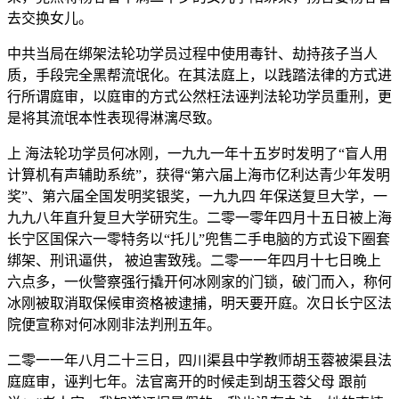
去交换女儿。
中共当局在绑架法轮功学员过程中使用毒针、劫持孩子当人
质，手段完全黑帮流氓化。在其法庭上，以践踏法律的方式进
行所谓庭审，以庭审的方式公然枉法诬判法轮功学员重刑，更
是将其流氓本性表现得淋漓尽致。
上 海法轮功学员何冰刚，一九九一年十五岁时发明了“盲人用
计算机有声辅助系统”，获得“第六届上海市亿利达青少年发明
奖”、第六届全国发明奖银奖，一九九四 年保送复旦大学，一
九九八年直升复旦大学研究生。二零一零年四月十五日被上海
长宁区国保六一零特务以“托儿”兜售二手电脑的方式设下圈套
绑架、刑讯逼供， 被迫害致残。二零一一年四月十七日晚上
六点多，一伙警察强行撬开何冰刚家的门锁，破门而入，称何
冰刚被取消取保候审资格被逮捕，明天要开庭。次日长宁区法
院便宣称对何冰刚非法判刑五年。
二零一一年八月二十三日，四川渠县中学教师胡玉蓉被渠县法
庭庭审，诬判七年。法官离开的时候走到胡玉蓉父母 跟前