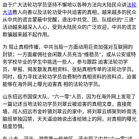
由于广大法轮功学员坚持不懈地以各种方法向大陆民众讲
法轮
大法
教人向善以及法轮功受中共迫害的真相，越来越多的民众
从中共的谎言蒙蔽中觉醒，退出中共党、团、队组织的“三退”
活动越来越深入人心，受到大陆民众的广泛欢迎，中共的谎言
欺骗越来越不起作用。
为 阻止真相传播，中共当局一方面动用巨资加强对互联网的
封锁；一方面雇佣社会闲散人员充当“维稳员”，或从公安或特
务学校毕业的学生中挑选一些人，参与跟踪 迫害法轮功学
员，举报、揭发散发真相资料、张贴真相传单的法轮功学员。
同时，极力寻找法轮功学员自费制作真相资料的资料点，迫害
能够在海外网上曝光迫害真 相的法轮功学员。
山东招远市国保大队、“六一零”人员，因为在海外网上发现了
一篇记述当地法轮功学员刘翠云被迫害的真相文章，直接爬
墙，闯入招远市金岭镇刘翠云的家中，将刘翠云绑架到岭南洗
脑班单独囚禁，天天逼迫她说出谁给她上的网，对真相的曝光
极度恐惧。
在 山东、河北、湖南等一些地区，还出现了中共“六一零”试