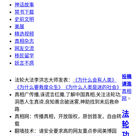
神话故事
禁书下载
史前文明
美展
精选视频
真相杂志
网友交流
移民留学
妖言不惑
投稿
法轮大法李洪志大师发表：
《为什么会有人类》
请進
《为什么要救度众生》
《为什么人类是迷的社会》
真相
真相广传播,诛谎言红魔,了解中国真相,关注法轮功,
网
>
洞悉人生真谛,良知善念破迷雾,神助找到末后救命
路
法
真相网：传播真相，开放版权，原创首发，自由转
轮
载
翻墙技术：请安全要求高的网友重点参阅美博园
功