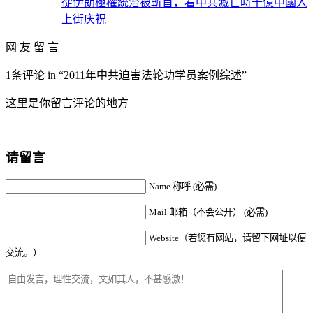
從伊朗極權統治被斬首，看中共滅亡時十億中國人
上街庆祝
网 友 留 言
1条评论 in “2011年中共迫害法轮功学员案例综述”
这里是你留言评论的地方
请留言
Name 称呼 (必需)
Mail 邮箱（不会公开） (必需)
Website（若您有网站，请留下网址以便
交流。）