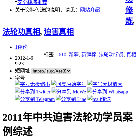
“
安全翻墙推荐
”
修
关于资料传送的说明，请见：
网站介绍
炼
,
法轮功真相
,
迫害真相
1评论
标签：
610
,
新疆
,
新疆棉
,
法轮功学员
,
真相
2012-1-6
大白
,
迫害
,
迫害法轮功
,
酷刑
9:23
短网址
字号
2011年中共迫害法轮功学员案
例综述