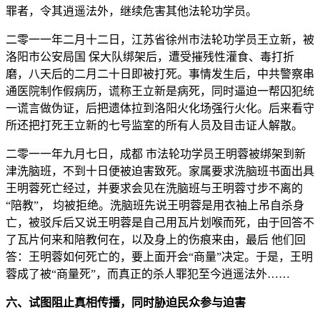
罪者，令其逍遥法外，继续危害其他法轮功学员。
二零一一年二月十二日，江苏省徐州市法轮功学员王立新，被
洛阳市公安局国 保大队绑架后，遭受摧残性灌食、毒打折
磨，八天后的二月二十日即被打死。事情发生后，中共警察串
通医院制作假病历，谎称王立新是病死，同时逼迫一帮囚犯统
一谎言做伪证，后把遗体拉到洛阳火化场强行火化。后来看守
所还把打死王立新的七号监室的所有人员及目击证人解散。
二零一一年九月七日，成都 市法轮功学员王明蓉被绑架到新
津洗脑班，不到十日便被迫害致死。家属要求洗脑班书面出具
王明蓉死亡经过，并要求会见在洗脑班与王明蓉寸步不离的
“陪教”， 均被拒绝。洗脑班先说王明蓉是用衣袖上吊自杀身
亡，被驳斥后又说王明蓉是自己用瓦片划喉而死，由于回答不
了瓦片何来和陪教何在，以及身上的伤痕来由，最后 他们回
答：王明蓉如何死亡的，要上面开会“商量”决定。于是，王明
蓉成了被“商量死”，而真正的杀人罪犯至今逍遥法外……
六、试图阻止真相传播，同时胁迫民众参与迫害