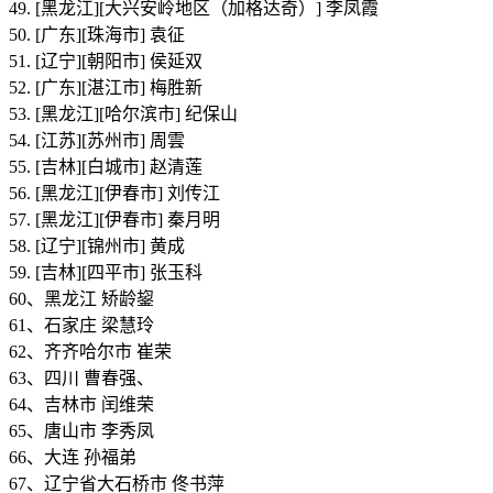
49. [黑龙江][大兴安岭地区（加格达奇）] 李凤霞
50. [广东][珠海市] 袁征
51. [辽宁][朝阳市] 侯延双
52. [广东][湛江市] 梅胜新
53. [黑龙江][哈尔滨市] 纪保山
54. [江苏][苏州市] 周雲
55. [吉林][白城市] 赵清莲
56. [黑龙江][伊春市] 刘传江
57. [黑龙江][伊春市] 秦月明
58. [辽宁][锦州市] 黄成
59. [吉林][四平市] 张玉科
60、黑龙江 矫龄鋆
61、石家庄 梁慧玲
62、齐齐哈尔市 崔荣
63、四川 曹春强、
64、吉林市 闰维荣
65、唐山市 李秀凤
66、大连 孙福弟
67、辽宁省大石桥市 佟书萍