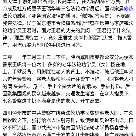
如天津市 胜利派出所副所长高津华，在无端绑架杜万民、杜
万成及杜万成妻子王瑞华等三名法轮功学员后，面对家属
修炼
法轮功触犯了哪条国家法律的质问，他的回答就是： 不要跟
我谈法律。辽宁省东港市合隆镇派出所警察在绑架马家店镇法
轮功学员王君时，面对王君的丈夫的质问：“王君犯了什么法
律”，理屈词穷之下，竟对王君丈 夫拳打脚踢抓头发，推入警
车，用流氓暴力恐吓的手段进行回答。
二零一一年三月二十三日下午，陕西咸阳市秦都公安分局便衣
警察王帆将一位六十 多岁的老年法轮功学员（女）按在地
上，手臂反背、用脚踩在老人的背上、不准动，随后他还叫来
六位年轻警察，将老人野蛮地强行往警车上拖，同时将老人打
的满 头是包，身上、手上全是大片的青紫块、手被拧伤。后
因聚集围观的民众越来越多，交通发生堵塞，在众人指责下，
七名警察这才扔下满身是伤的老人，开车离去。
四川泸州市的中共警察在绑架法轮功学员黎忠明老人时，在众
目睽睽之下，强行给老人注射毒针，致使她即刻说不出话，口
水不断流出。而中共天津市警察因绑架法轮功学员杨春香未
果，竟然将杨春香不满二十岁的女儿李阳绑架，扬言要杨春香