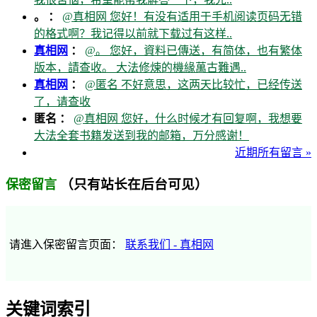
。 ：
@真相网 您好！有没有适用于手机阅读页码无错
的格式啊？我记得以前就下载过有这样..
真相网
：
@。 您好，資料已傳送，有简体，也有繁体
版本，請查收。 大法修煉的機緣萬古難遇..
真相网
：
@匿名 不好意思，这两天比较忙，已经传送
了，请查收
匿名 ：
@真相网 您好，什么时候才有回复啊，我想要
大法全套书籍发送到我的邮箱，万分感谢！
近期所有留言 »
（只有站长在后台可见）
保密留言
请進入保密留言页面：
联系我们 - 真相网
关键词索引