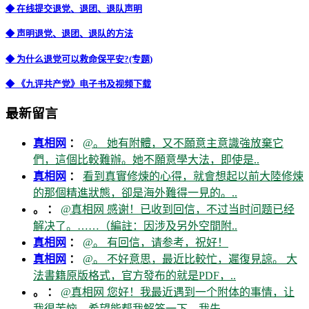
◆ 在线提交退党、退团、退队声明
◆ 声明退党、退团、退队的方法
◆ 为什么退党可以救命保平安?(专题)
◆ 《九评共产党》电子书及视频下载
最新留言
真相网
：
@。 她有附體，又不願意主意識強放棄它
們，這個比較難辦。她不願意學大法，即使是..
真相网
：
看到真實修煉的心得，就會想起以前大陸修煉
的那個精進狀態，卻是海外難得一見的。..
。 ：
@真相网 感谢！已收到回信，不过当时问题已经
解决了。……（編註：因涉及另外空間附..
真相网
：
@。 有回信，请参考，祝好！
真相网
：
@。 不好意思，最近比較忙，遲復見諒。 大
法書籍原版格式，官方發布的就是PDF，..
。 ：
@真相网 您好！我最近遇到一个附体的事情，让
我很苦恼，希望能帮我解答一下，我先..