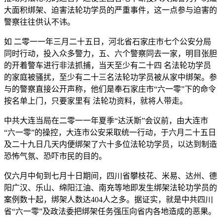
大面积绑架、迫害法轮功学员的严重事件，这一点参与迫害的
警察往往供认不讳。
如 二零一一年三月二十五日，河北省石家庄市七个公安分局
同时行动，投入众多警力，五、六个警察同去一家，明目张胆
的开着警车进行非法抓捕，当天至少有二十四 名法轮功学员
的家庭被骚扰，至少有二十三名法轮功学员被从家中绑架。参
与的警察直接公开声称，他们是奉石家庄市“六一零”下的命令
按名单上门，只要家里有 法轮功资料，就将人带走。
中共大连当局在二零一一年夏季“达沃斯”会议前，由大连市
“六一零”的操控，大连市公安采取统一行动，于六月二十五日
及二十九日几天内便绑架了六十多位法轮功学员，以达到制造
恐怖气氛、恐吓市民的目的。
仅六月中旬到七月十日期间，四川省攀枝花、米易、达州、德
阳广汉、乐山、绵阳江油、南充等地即发生绑架法轮功学员的
案例数十起，绑架人数达404人之多。据证实，就是中共四川
省“六一零”及政法委把绑架任务强压向省内各地造成的恶果。