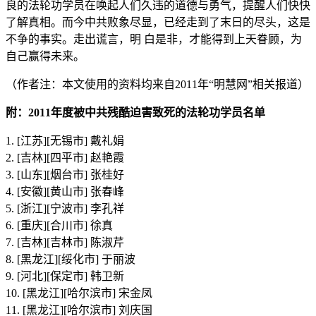
良的法轮功学员在唤起人们久违的道德与勇气，提醒人们快快
了解真相。而今中共败象尽显，已经走到了末日的尽头，这是
不争的事实。走出谎言，明 白是非，才能得到上天眷顾，为
自己赢得未来。
（作者注：本文使用的资料均来自2011年“明慧网”相关报道）
附：2011年度被中共残酷迫害致死的法轮功学员名单
1. [江苏][无锡市] 戴礼娟
2. [吉林][四平市] 赵艳霞
3. [山东][烟台市] 张桂好
4. [安徽][黄山市] 张春峰
5. [浙江][宁波市] 李孔祥
6. [重庆][合川市] 徐真
7. [吉林][吉林市] 陈淑芹
8. [黑龙江][绥化市] 于丽波
9. [河北][保定市] 韩卫新
10. [黑龙江][哈尔滨市] 宋金凤
11. [黑龙江][哈尔滨市] 刘庆国