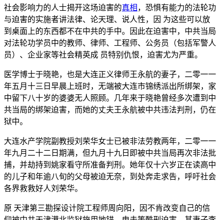
社会影响力的人士揭开这场迫害的
真相
，恐惧有能力的法轮功
与迫害的实施者讲法律、论天理、说人性，因 为这些可以放
到桌面上的东西都不在中共的手中。因此在迫害中，中共当局
对法轮功学员中的教师、律师、工程师、公务员（包括军警人
员）、企业家等社会精英成 员特别仇恨，迫害尤为严重。
医学博士于晓艳，也是大连正义律师王永航的妻子，二零一一
年五月十三日早晨上班时，无端被大连市锦绣派出所绑架，家
中留下八十岁的婆婆无人照顾。几年来于晓艳曾经多次遭到中
共当局的绑架迫害，而她的丈夫王永航被中共违法判刑，仍在
狱中。
大连水产学院副教授刘荣华女士已被非法劳教两年，二零一一
年九月二十二日期满，但九月十九日即被中共当局再次非法批
捕，并劫持到姚家看守所准备判刑。她年仅十六岁正在读高中
的儿子和年逾八旬的父母被迫无奈，到处奔走求告，呼吁社会
各界救救好人刘荣华。
原 天津第三勘探设计院工程师周向阳，因不肯改变自己的信
仰被中共天津港北监狱施用地锚、电击等酷刑迫害，其妻子李