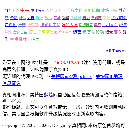
中共
信仰
修炼
610
传统文化
共产
上访
中共病毒
九评
习近平
传说
健康
党
报应
台湾
命运
大选
故事
文革
新疆
新疆棉
暴力
李洪志
欺骗
武汉肺炎
法轮功学员
江泽民
法律
法轮功
法轮大法
真相大白
经济
活摘器官
瘟疫
谎言
迫害
迫害法轮功
言论自由
贪污腐败
退党
邪教
酷
舞弊
起诉江泽民
重点推荐
刑
马克思
All Tags
»»
您现在上网的IP地址是：
216.73.217.80
（注：没用代理，或是
高匿名代理、VPN隐藏了真实IP）
更详细的代理IP检测 -->
美博园ip检测ipcheck
||
美博园IP地理
信息查询
真相网推荐：美博园
翻墙
网自动回复获取最新翻墙软件信箱：
allinfa01@gmail.com
邮件标题、正文可以任意写或无，一般几分钟内可收到自动回
信。美博园会根据软件升级情况随时更新索取内容。
Copyright © 2007 - 2026 , Design by 真相网. 本站原创首发均可