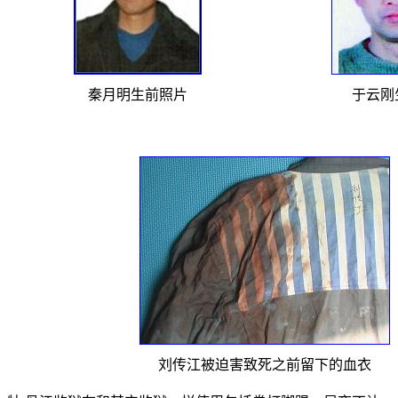
秦月明生前照片
于云刚
刘传江被迫害致死之前留下的血衣