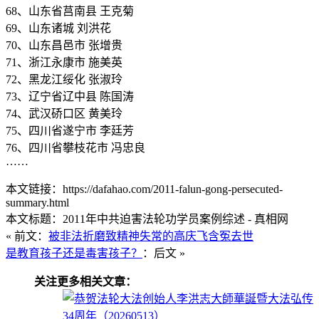
68、山东省莒南县 王克菊
69、山东诸城 刘洪花
70、山东昌邑市 张增贵
71、浙江永康市 施美英
72、黑龙江绥化 张淑玲
73、辽宁省辽中县 陈国涛
74、武汉硚口区 黄美玲
75、四川省遂宁市 李廷芳
76、四川省攀枝花市 冯忠良
……
本文链接：https://dafahao.com/2011-falun-gong-persecuted-
summary.html
本文标题：2011年中共迫害法轮功学员案例综述 - 真相网
« 前文：
被非法折磨致精神失常的高庆飞含冤去世
是教育孩子还是毒害孩子？
：后文 »
关注更多相关文章：