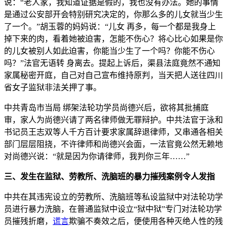
说：“老人家，我知道证据是假的，我也没有办法。她的事情
是通过公安部开会特别研究决定的，你那么多的儿女就当少生
了一个。”胡玉蓉的妈妈说：“儿女 再多，每一个都是我身上
掉下来的肉，看着她被迫害，怎能不伤心？将心比心如果是你
的儿女被别人如此迫害，你能当少生了一个吗？你能不伤心
吗？”法官无语转 身离去。提起上诉后，渠县法庭竟然不通知
家属秘密开庭，自己对自己宣布维持原判，当天把人送往四川
省女子监狱非法关押了事。
中共青岛市当局 绑架法轮功学员尚德兴后，欲将其批捕庭
审，家人为尚德兴请了两名律师做无罪辩护。中共法官于泳和
书记员王志双等人千方百计要求家属辞退律师，又串通各相关
部门层层阻挠，不许律师和尚德兴会面，一法官竟公然无赖地
对尚德兴说：“就是因为你请律师，我判你三年……”
三、发生在监狱、劳教所、洗脑班的暴力摧残案例令人发指
中共在其违宪设立的劳教所、洗脑班等私设监狱中对法轮功学
员进行暴力洗脑，在普通监狱中设立“狱中狱”专门对法轮功学
员摧残折磨，
谎言
欺骗不奏效之后，便使用各种灭绝人性的残