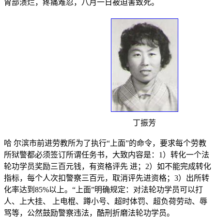
胃部溃烂，疼痛难忍，八月一日被迫害致死。
丁振芳
哈 尔滨市前进劳教所为了执行“上面”的命令，要求每个劳教
所狱警都必须签订所谓任务书，大致内容是：1）转化一个法
轮功学员奖励三百元钱，有资格评先 进；2）如不能完成转化
指标，每个人次扣警察三百元，取消评先进资格；3）出所转
化率达到85%以上。“上面”明确规定：对法轮功学员可以打
人、上大挂、 上电棍、蹲小号、超时体罚、超负荷劳动、辱
骂等，公然鼓励警察违法，酷刑折磨法轮功学员。