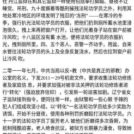
牡 丹江监狱在和其它监狱一样使用包括拳打脚踢、昼夜不让
睡觉、吊刑、九十度撅着等酷刑摧残法轮功学员之外，利用其
地处寒冷地区的环境发明了残忍的“冻刑” ——在寒冷的冬
季，强行扒光法轮功学员的衣服，把他们扔到厕所蓄水池里浸
泡很久，拽上来再把窗户打开，让他们光着身子站在窗户前被
冷风吹；十八监区没有蓄 水池，便将法轮功学员的衣服扒
光，拽到厕所里，四、五个恶人、恶警一齐动手，用盆、自来
水管往法轮功学员的头上及全身反复浇水，然后也拉到窗户前
让冷风 吹。
二零一一年七月，中共当局以反×教（中共是真正的邪教）办
公室的名义，下发2011－29号机密文件，要求收集法轮功修炼
者及家庭信 息，并要求加强对被非法关押的法轮功修炼者进
行“转化”（强迫放弃信仰），引发新一轮迫害加剧。辽宁省女
子监狱接到指令，便同往常一样，由狱警和一些心狠 手辣的
犯人们组成攻坚小组，以“转化”一名法轮功学员给多少奖励为
诱饵，开始不分昼夜，使用各种刑罚折磨殴打法轮功学员。六
十一岁的法轮功学员丁振芳老人 被他们折磨得多次昏厥，为
抵制残酷迫害，老人绝食抗议，被狱方长期暴力灌食，导致她