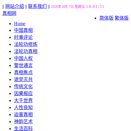
||
网站介绍
||
联系我们
||
18:01:32
2026年 8月 7日 星期五
真相网
简体版
繁体版
Home
中国真相
时事评论
法轮功修炼
法轮功真相
中国人权
警世通言
真相焦点
退党灭共
传统文化
因果报应
大千世界
人性良知
迫害真相
神韵艺术
生活百科