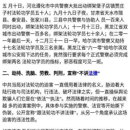
五 月十日，河北遵化市中共警察大批出动绑架堡子店镇贾庄
子村法轮功学员五十人；九月十九日子夜，甘肃省天水市陇
县、秦安县、张家川县，三县中共警察与协助人 员一百来人
同时出动，绑架法轮功学员八人；十一月十三日，黑龙江省双
城市出动警察一百多名，绑架法轮功学员七十余人；在二零一
一年最后一天，十二月三十一 日一早，哈尔滨市警察又劫持
十七名法轮功学员及三名亲属。黑龙江省“六一零”给哈尔滨双
城市公安局下达的任务，竟然强行要求每个正式警察必须完成
绑架两名 法轮功学员的指标，邪恶程度可见一斑。
二、劫持、洗脑、劳教、判刑，宣称“不讲
法律
”
中共当局对法轮功的迫害 一直借用着法律的名义，胁迫着大
陆行政与司法机构，行违法、破坏法律之实，但一直操纵舆论
欺骗人们它是在“依法”“执法”。然而随着时间的推移，在越来
越 多的迫害案例中，具体参与实施的警察、法官等开始撕下
伪装，公开宣称“跟法轮功不讲法律”，从另一个角度承认这场
迫害的违法性质。