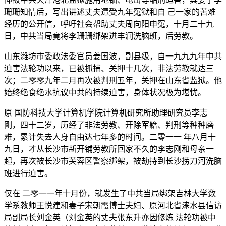
珊珊知情后，写出讲述丈夫遭受九年冤狱和自 己一家的苦难
经历的公开信，呼吁社会帮助丈夫周向阳申冤，十月二十九
日，中共当局竟将李珊珊绑架进丰润洗脑班，后劳教。
山东潍坊市委政法委官员姜国波，副县级，自一九九九年中共
迫害法轮功以来，已被抓捕、关押十几次，非法劳教就达三
次；二零零九年二月再次被判刑五年，关押在山东省监狱。他
始终绝食绝水抗议中共的持续迫害，身体状况极为堪忧。
原 国防科技大学计算机学院计算机研究所助理研究员李志
刚，四十二岁，历经了非法劳教、开除军籍、判刑等种种磨
难，累计失去人身自由达七年多的时间。二零一一 年八月十
九日，才从长沙市新开铺劳教所回家不久的李志刚和母亲一
起，再次被长沙市芙蓉区警察绑架，被劫持到长沙捞刀河洗脑
班进行迫害。
仅在 二零一一年十月份，就发生了中共当局绑架吉林大学数
学系教师王悦建和妻子宋朝霞博士夫妇、原河北省涞水县信访
局副局长刘金英（刘金英的丈夫张东升亦因修炼 法轮功被中