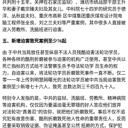
共判刑十五年，关押在石家庄监狱）、潍坊市统战部干部王升
华和妻子戴宗臻夫妇及其女儿、中科院七十四岁的研究员于德
洋、丛秋兹夫妇、重庆市高新 区中煤集团重庆煤炭设计院电
脑工程师张全良、刘之兰夫妇等严重案例，其中很多人直接被
送入劳教所、洗脑班进行迫害。
五、新增迫害致死案例至少76起
由 于中共当局放任甚至纵容不法人员残酷迫害法轮功学员，
各种各样的酷刑折磨被参与迫害的机构广泛使用，甚至中共以
死亡指标的方式给不法警察生杀予夺法轮功学 员生命的权
力，自迫害以来，将法轮功学员折磨致死事件一直不断。仅二
零一一年上传到明慧网曝光的法轮功学员被中共当局迫害致死
案例至少新增七十六人，致死 总数达到三千四百九十人。
特别令人发指的是，中共的监狱、洗脑班、劳教所、精神病院
等迫害机构，仅仅因为要逼迫毫无罪错的好人答应他们放弃
对法轮功“真善忍”的信仰，就把他们折磨致死。事后不仅不追
究犯有故意伤害、酷刑折磨致死他人性命的重罪责任人，反而
还要采取销毁证据、伪证掩盖甚至公然 抵赖的方式，保护犯