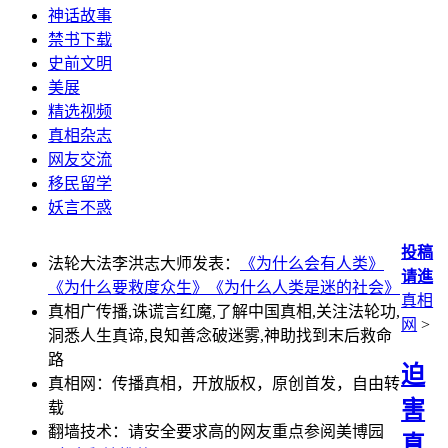
神话故事
禁书下载
史前文明
美展
精选视频
真相杂志
网友交流
移民留学
妖言不惑
投稿
法轮大法李洪志大师发表：
《为什么会有人类》
请進
《为什么要救度众生》
《为什么人类是迷的社会》
真相
真相广传播,诛谎言红魔,了解中国真相,关注法轮功,
网
>
洞悉人生真谛,良知善念破迷雾,神助找到末后救命
路
迫
真相网：传播真相，开放版权，原创首发，自由转
害
载
翻墙技术：请安全要求高的网友重点参阅美博园
真