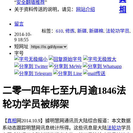
“
安全翻墙推荐
”
相
关于资料传送的说明，请见：
网站介绍
留言
标签：
610
,
修炼
,
新疆
,
新疆棉
,
法轮功学员
,
2014-10-
迫害法轮功
,
酷刑
9 18:55
短网址
字号
二零一四年七至九月逾1846法
轮功学员被绑架
【
真相
网2014.10.9】據明慧网通讯员大陆综合报道：本文数据
系动态跟踪明慧网讯息统计所得。这些讯息是大陆
法轮功
学员