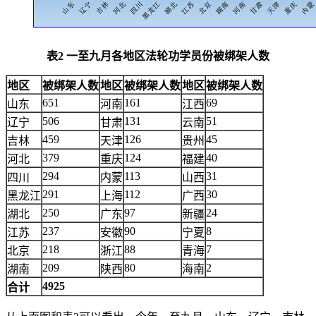
表2 一至九月各地区法轮功学员份被绑架人数
地区
被绑架人数
地区
被绑架人数
地区
被绑架人数
651
161
69
山东
河南
江西
506
131
51
辽宁
甘肃
云南
459
126
45
吉林
天津
贵州
379
124
40
河北
重庆
福建
294
113
31
四川
内蒙
山西
291
112
30
黑龙江
上海
广西
250
97
24
湖北
广东
新疆
237
90
8
江苏
安徽
宁夏
218
88
7
北京
浙江
青海
209
80
2
湖南
陕西
海南
4925
合计