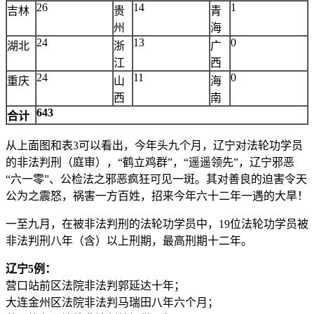
26
14
1
吉林
贵
青
州
海
24
13
0
湖北
浙
广
江
西
24
11
0
重庆
山
海
西
南
643
合计
从上面图和表3可以看出，今年头九个月，辽宁对法轮功学员
的非法判刑（庭审），“鹤立鸡群”，“遥遥领先”，辽宁邪恶
“六一零”、公检法之邪恶疯狂可见一斑。其对善良的迫害令天
公为之震怒，祸害一方百姓，招来今年六十二年一遇的大旱！
一至九月，在被非法判刑的法轮功学员中，19位法轮功学员被
非法判刑八年（含）以上刑期，最高刑期十二年。
辽宁5例：
营口站前区法院非法判郭延达十年；
大连金州区法院非法判马瑞田八年六个月；