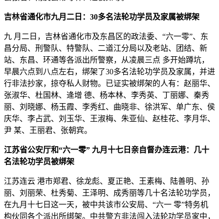
吉林省通化市九月二日：30多名法轮功学员及家属被绑架
九 月二日，吉林省通化市及东昌区的政法委、“六一零”、东
昌分局、刑警队、特警队、二道江分局以及老站、团结、新
站、东昌、环通等各派出所警察，从凌晨三点 多开始蹲坑，
早晨六点到八点左右，绑架了30多名法轮功学员及家属，并进
行非法抄家，掠夺私人财物。已证实被绑架的人有：赵丽华、
张淑华、杜国林、逄增 德、杨本林、李秀英、丁丽娜、秦秀
丽、刘晓娜、杨玉霞、李秀红、曲晓非、徐洪军、单广东、侯
庆华、李占武、刘玉华、王淑梅、朱亚仙、赵桂花、李月华、
尹 某、王丽君、张朝宾。
江苏省公安厅和“六一零” 九月十七日亲自督办连云港：几十
名法轮功学员被绑架
江苏连云 港市郑君、徐龙彪、夏正艳、王素梅、陆善明、孙
丽、刘丽荣、杜秀菊、王泽明、成秀丽等几十名法轮功学员，
在九月十七日这一天，被中共该市公安局、“六一 零”特务机
构伙同各个派出所绑架。中共警方非法闯入法轮功学员家中，