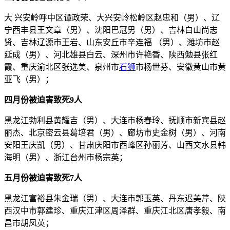
大 兴安岭呼中区谭政荣、大兴安岭松岭区赵忠和（男）、辽
宁西丰县王文章（男）、沈阳巴冠男（男）、吉林白山尚志
贤、吉林辽源市王岩、山东安丘市辛连福 （男）、潍坊市赵
延成（男）、河北雄县白云、深州市许艳香、陕西勉县张红
霞、重庆渝北区张选美、泉州市
石狮
市杨世芬、安徽黄山市黄
亚飞（男）；
四月份被迫害致死9人
黑龙江勃利县黄耀吉（男）、大连市杨春玲、抚顺市新宾县赵
丽杰、北京密云县葛培君（男）、廊坊市史金树（男）、河南
安阳王庆凯（男）、甘肃庆阳市西峰区孙丽芳、山西文水县韩
海明（男）、浙江台州市杨宗英；
五月份被迫害致死7人
黑龙江富裕县朱金瑞（男）、大连市郭玉英、丹东迟美芹、陕
西汉中市郭建珍、重庆江津区周泽群、重庆江北区唐孝毅、南
昌市胡凤英；