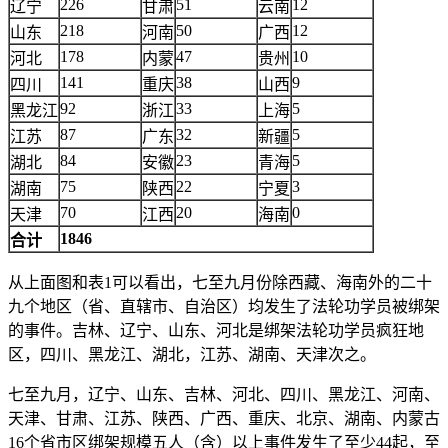
226
51
12
辽宁
甘肃
云南
218
50
12
山东
河南
广西
178
47
10
河北
内蒙
贵州
141
38
9
四川
重庆
山西
92
33
5
黑龙江
浙江
上海
87
32
5
江苏
广东
新疆
84
23
5
湖北
安徽
青海
75
22
3
湖南
陕西
宁夏
70
20
0
天津
江西
海南
1846
合计
从上面图和表1可以看出，七至九月份除西藏、海南外的二十
九个地区（省、直辖市、自治区）均发生了法轮功学员被绑架
的事件。吉林、辽宁、山东、河北是绑架法轮功学员疯狂地
区，四川、黑龙江、湖北，江苏、湖南、天津次之。
七至九月，辽宁、山东、吉林、河北、四川、黑龙江、河南、
天津、甘肃、江苏、陕西、广西、重庆、北京、湖南、内蒙古
16个省市区绑架规模五人（含）以上事件发生了至少44起，至