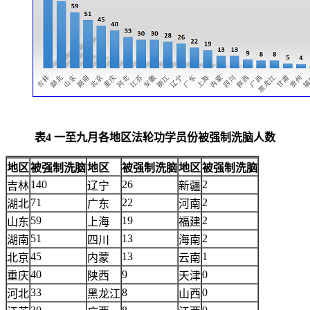
表4 一至九月各地区法轮功学员份被强制洗脑人数
地区
被强制洗脑
地区
被强制洗脑
地区
被强制洗脑
140
26
2
吉林
辽宁
新疆
71
22
2
湖北
广东
河南
59
19
2
山东
上海
福建
51
13
2
湖南
四川
海南
45
13
1
北京
内蒙
云南
40
9
0
重庆
陕西
天津
33
8
0
河北
黑龙江
山西