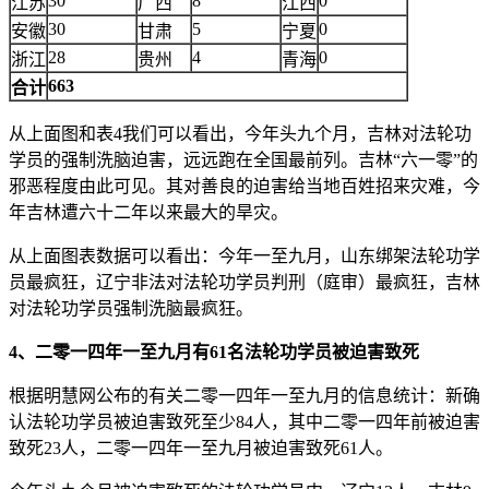
30
8
0
江苏
广西
江西
30
5
0
安徽
甘肃
宁夏
28
4
0
浙江
贵州
青海
663
合计
从上面图和表4我们可以看出，今年头九个月，吉林对法轮功
学员的强制洗脑迫害，远远跑在全国最前列。吉林“六一零”的
邪恶程度由此可见。其对善良的迫害给当地百姓招来灾难，今
年吉林遭六十二年以来最大的旱灾。
从上面图表数据可以看出：今年一至九月，山东绑架法轮功学
员最疯狂，辽宁非法对法轮功学员判刑（庭审）最疯狂，吉林
对法轮功学员强制洗脑最疯狂。
4、二零一四年一至九月有61名法轮功学员被迫害致死
根据明慧网公布的有关二零一四年一至九月的信息统计：新确
认法轮功学员被迫害致死至少84人，其中二零一四年前被迫害
致死23人，二零一四年一至九月被迫害致死61人。