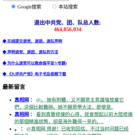
Google搜索
本站搜索
退出中共党、团、队总人数:
464,856,034
◆ 在线提交退党、退团、退队声明
◆ 声明退党、退团、退队的方法
◆ 为什么退党可以救命保平安?(专题)
◆ 《九评共产党》电子书及视频下载
最新留言
真相网
：
@。 她有附體，又不願意主意識強放棄它
們，這個比較難辦。她不願意學大法，即使是..
真相网
：
看到真實修煉的心得，就會想起以前大陸修煉
的那個精進狀態，卻是海外難得一見的。..
。 ：
@真相网 感谢！已收到回信，不过当时问题已经