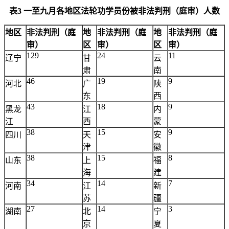
表3 一至九月各地区法轮功学员份被非法判刑（庭审）人数
地区
非法判刑（庭
地
非法判刑（庭
地
非法判刑（庭
审）
区
审）
区
审）
129
24
11
辽宁
甘
云
肃
南
46
19
9
河北
广
陕
东
西
43
18
9
黑龙
江
内
江
西
蒙
38
15
9
四川
天
安
津
徽
38
15
8
山东
上
福
海
建
34
14
7
河南
江
新
苏
疆
27
14
3
湖南
北
宁
京
夏