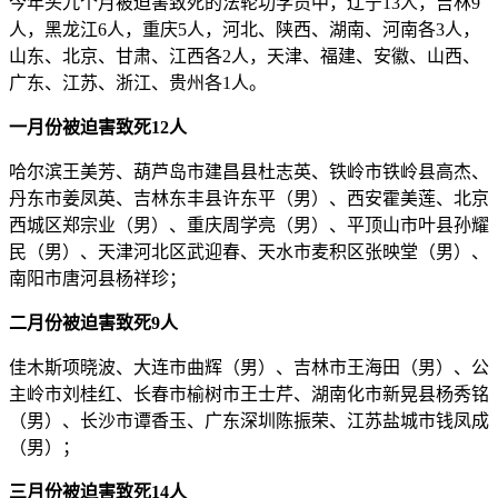
今年头九个月被迫害致死的法轮功学员中，辽宁13人，吉林9
人，黑龙江6人，重庆5人，河北、陕西、湖南、河南各3人，
山东、北京、甘肃、江西各2人，天津、福建、安徽、山西、
广东、江苏、浙江、贵州各1人。
一月份被迫害致死12人
哈尔滨王美芳、葫芦岛市建昌县杜志英、铁岭市铁岭县高杰、
丹东市姜凤英、吉林东丰县许东平（男）、西安霍美莲、北京
西城区郑宗业（男）、重庆周学亮（男）、平顶山市叶县孙耀
民（男）、天津河北区武迎春、天水市麦积区张映堂（男）、
南阳市唐河县杨祥珍；
二月份被迫害致死9人
佳木斯项晓波、大连市曲辉（男）、吉林市王海田（男）、公
主岭市刘桂红、长春市榆树市王士芹、湖南化市新晃县杨秀铭
（男）、长沙市谭香玉、广东深圳陈振荣、江苏盐城市钱凤成
（男）；
三月份被迫害致死14人