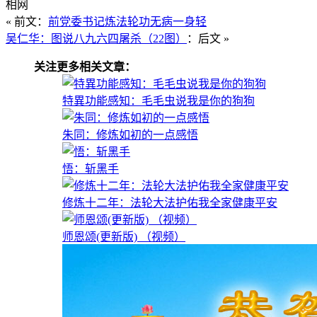
相网
« 前文：
前党委书记炼法轮功无病一身轻
吴仁华：图说八九六四屠杀（22图）
：后文 »
关注更多相关文章：
特異功能感知：毛毛虫说我是你的狗狗
朱同：修炼如初的一点感悟
悟：斩黑手
修炼十二年：法轮大法护佑我全家健康平安
师恩颂(更新版) （视频）