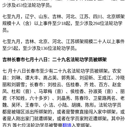
少涉及453位法轮功学员。
七至九月，辽宁、山东、吉林、河北、江苏、四川、北京绑架
规模十人（含）以上事件至少18起，至少涉及294位法轮功学
员。
七至九月，吉林、北京、河北、江苏绑架规模二十人以上事件
至少5起，至少涉及136位法轮功学员。
吉林长春市七月十八日：二十九名法轮功学员被绑架
七 月十八日长春市至少有二十九名法轮功学员被绑架。农安
县：刘琳、谭大丰、高占英、郭秀英、刘迎新、王成江、冷晓
丽和刘碧雪；长春市：刘桂云、伍桂春、齐 姓、百方、赵金
凤、杜和（音）、马翠梅（音）、侯桂香、孙淑英（音）、丽
君（不知姓，六十多岁）、刘晶秀、陈春玲、卫星路两名、老
魏、吴环、王春华、小 洁、小陆、胡姨、陈彤。法轮功学员
都是被辖区派出所绑架的，或者是警察直接闯入家中绑架，或
者是人刚出家门就遭绑架，或者在学员家附近遭绑架。其中孙
百方 等七位法轮功学员被警察
翻墙
入室绑架。