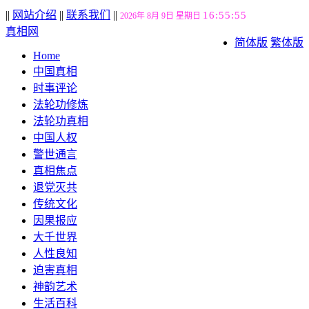
||
网站介绍
||
联系我们
||
16:55:56
2026年 8月 9日 星期日
真相网
简体版
繁体版
Home
中国真相
时事评论
法轮功修炼
法轮功真相
中国人权
警世通言
真相焦点
退党灭共
传统文化
因果报应
大千世界
人性良知
迫害真相
神韵艺术
生活百科