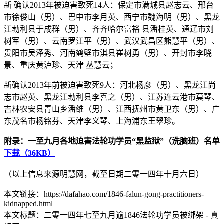
新 确认2013年被迫害致死14人：保定市满城县赵志云、邢台
市徐俊山（男）、巴中市李月英、西宁市魏海明（男）、黑龙
江勃利县于成群（男）、齐齐哈尔富裕 县潘桂英、通辽市刘
树军（男）、云南罗江平（男）、武汉武昌区熊慧平（男）、
贵阳市吴泽秀、河南鹤壁市淇县崔树勇（男）、开封市李晓
景、重庆黄泸珍、天津 丛慧云；
新确认2013年前被迫害致死9人：河北杨彦（男）、黑龙江尚
志市赵英、黑龙江勃利县李喜之（男）、江苏连云港市莫琴、
吉林农安县青山乡潘维（男）、江西抚州市黄卫东（男）、广
东茂名市杨铭芬、天津李义琴、上海浦东王翠珍。
附录：一至九月各地迫害法轮功学员“黑监狱”（洗脑班）名单
下载（36KB）
（以上信息来源明慧网，截至日期二零一四年十月六日）
本文链接：https://dafahao.com/1846-falun-gong-practitioners-
kidnapped.html
本文标题：二零一四年七至九月逾1846法轮功学员被绑架 - 真