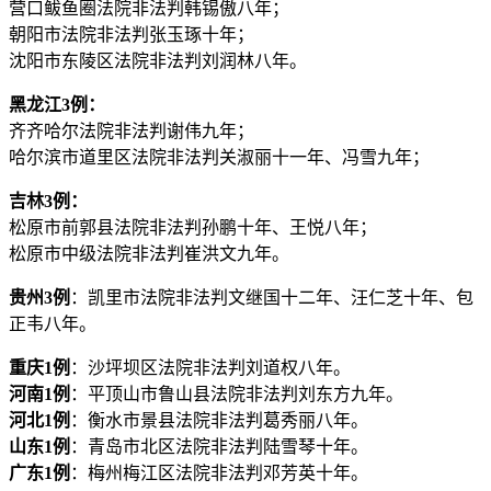
营口鲅鱼圈法院非法判韩锡傲八年；
朝阳市法院非法判张玉琢十年；
沈阳市东陵区法院非法判刘润林八年。
黑龙江3例：
齐齐哈尔法院非法判谢伟九年；
哈尔滨市道里区法院非法判关淑丽十一年、冯雪九年；
吉林3例：
松原市前郭县法院非法判孙鹏十年、王悦八年；
松原市中级法院非法判崔洪文九年。
贵州3例
：凯里市法院非法判文继国十二年、汪仁芝十年、包
正韦八年。
重庆1例
：沙坪坝区法院非法判刘道权八年。
河南1例
：平顶山市鲁山县法院非法判刘东方九年。
河北1例
：衡水市景县法院非法判葛秀丽八年。
山东1例
：青岛市北区法院非法判陆雪琴十年。
广东1例
：梅州梅江区法院非法判邓芳英十年。