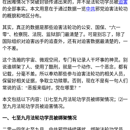
在困难情况下突破封锁传递出来的，并不是法轮功学员被
迫害
的全部事实。本文用意在于通过数据一览
中共
邪党迫害法轮功
的概貌和地区分布。
其实，真正的数据是那些迫害法轮功的公安、国保、“六一
零”、检察院、法院、监狱部门最清楚了。可是别忘了，除了
国际组织对迫害凶手的追查外，还有对迫害数据最清楚的，一
个不差。
这个浩瀚的宇宙、微观空间，专门有记录人干坏事的神灵。别
说谁绑架了人、使用了酷刑，就是一个动作、一个恶念，都有
记载，分毫不差。所以奉劝那些参与迫害法轮功的相关人员，
保留好相关证据，争取立功赎罪。否则，现在不是有一句人们
常说的话：“恶报来临时，党在哪里？”
本文包括以下内容：⑴七至九月法轮功学员被绑架情况；⑵一
至九月法轮功学员被迫害情况。
一、七至九月法轮功学员被绑架情况
二零一四年七至九月，中共邪党持续骚扰、绑架法轮功学员，