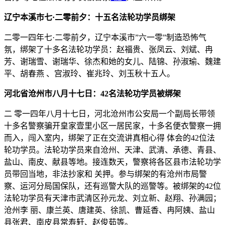
辽宁本溪市七·二零前夕：十五名法轮功学员绑架
二零一四年七·二零前夕，辽宁本溪市”六一零”制造恐怖气
氛，绑架了十多名法轮功学员：赵福贵、张凤云、刘斌、冉
芳、谢瑞雪、谢瑞华、徐杰和她的女儿、陆锦、孙淑瑜、魏建
平、胡春燕 、宫淑玲、崔兆玲、刘玉秋十五人。
河北省沧州市八月十七日：42名法轮功学员被绑架
二 零一四年八月十七日，河北沧州市公安局一个副局长带领
十多名警察骗开皇家壹里小区一居民家，十多名便衣警察一拥
而入，闯入室内，绑架了正在交流讲真相心得 体会的42位法
轮功学员。法轮功学员来自沧州、天津、武清、承德、青县、
盐山、南皮、献县等地。接连数天，警察将各区县市法轮功学
员带回当地，非法抄家和 关押。参与绑架的有沧州市局警
察、运河分局国保队，还有巡警大队的巡警等。被绑架的42位
法轮功学员有天津市武清区孙元龙、刘立新、赵翔、孙满园；
沧州李 丽、康兰英、唐建英、徐凯、曹延香、冉阿姨、盐山
县张君、南皮县常寿轩、赵俊茹等。