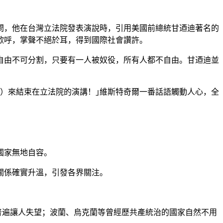
行官方訪問，他在台灣立法院發表演說時，引用美國前總統甘迺迪著名的
歡呼，掌聲不絕於耳，得到國際社會讚許。
自由不可分割，只要有一人被奴役，所有人都不自由。甘迺迪並
）來結束在立法院的演講！｣維斯特奇爾一番話語觸動人心，全
國家無地自容。
關係確實升溫，引發各界關注。
策，普遍讓人失望；波蘭、烏克蘭等曾經歷共產統治的國家自然不用