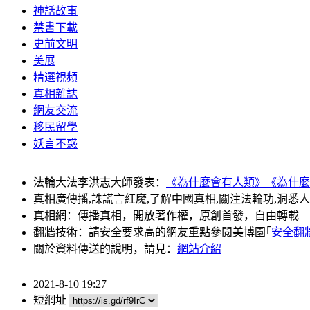
神話故事
禁書下載
史前文明
美展
精選視頻
真相雜誌
網友交流
移民留學
妖言不惑
法輪大法李洪志大師發表：
《為什麼會有人類》
《為什麼
真相廣傳播,誅謊言紅魔,了解中國真相,關注法輪功,洞悉
真相網：傳播真相，開放著作權，原創首發，自由轉載
翻牆技術：請安全要求高的網友重點參閱美博園｢
安全翻
關於資料傳送的說明，請見：
網站介紹
2021-8-10 19:27
短網址