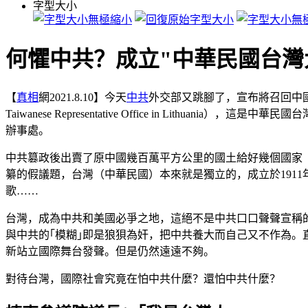
字型大小
何懼中共？成立"中華民國台灣
【
真相
網2021.8.10】今天
中共
外交部又跳腳了，宣布將召回中國
Taiwanese Representative Office in L
辦事處。
中共篡政後出賣了原中國幾百萬平方公里的國土給好幾個國家
纂的假議題，台灣（中華民國）本來就是獨立的，成立於191
歌……
台灣，成為中共和美國必爭之地，這絕不是中共口口聲聲宣稱
與中共的｢模糊｣即是狼狽為奸，把中共養大而自己又不作為
新站立國際舞台發聲。但是仍然遠遠不夠。
對待台灣，國際社會究竟在怕中共什麼？還怕中共什麼？