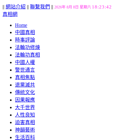
||
網站介紹
||
聯繫我們
||
18:23:43
2026年 8月 8日 星期六
真相網
Home
中國真相
時事評論
法輪功修煉
法輪功真相
中國人權
警世通言
真相焦點
退黨滅共
傳統文化
因果報應
大千世界
人性良知
迫害真相
神韻藝術
生活百科