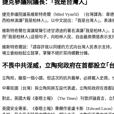
捷克參議院議長：｢我是台灣人｣
捷克參議院議長維斯特奇爾（Miloš Vystrčil）（台灣
西柏林演講｢我是柏林人｣，以中文說出：｢我是台灣人｣，表
維斯特奇爾在演講尾聲引述甘迺迪的著名演講｢我是柏林人｣
用｢我是柏林人｣這個句子，向柏林人民、自由最高價值表示支
維斯特奇爾說：｢請容許我以同樣的方式向台灣人民表示支持
場立委紛紛起立鼓掌，掌聲不絕於耳持續數分鐘。
不畏中共淫威，立陶宛政府在首都設立｢台
立陶宛，雖是一個小國，但這次的抗共義舉，必將載入史冊，
中華民國（台灣）與立陶宛將互設代表處，立陶宛政府在首都
對此，英國大報《泰晤士報》（The Times）刊登評論直言
英國安全專家、《泰晤士報》專欄作家盧卡斯（Edward L