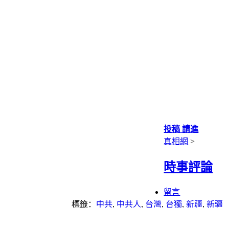
投稿 請進
真相網
>
時事評論
留言
標籤：
中共
,
中共人
,
台灣
,
台獨
,
新疆
,
新疆
棉