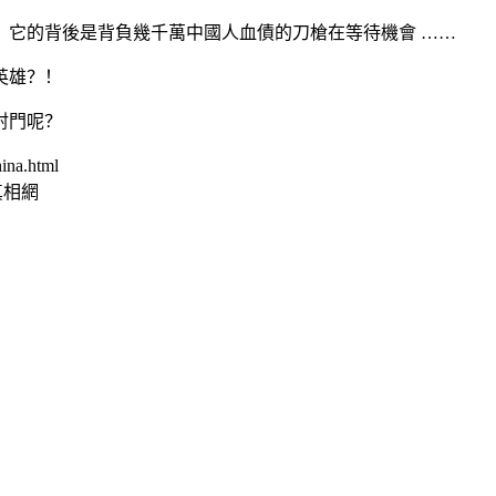
？它的背後是背負幾千萬中國人血債的刀槍在等待機會 ……
英雄？！
射門呢？
ina.html
真相網