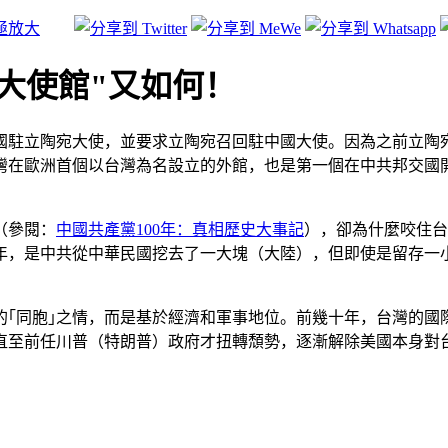
大使館"又如何！
駐立陶宛大使，並要求立陶宛召回駐中國大使。因為之前立陶宛政
ithuania），這是中華民國台灣在歐洲首個以台灣為名設立的外館，也是第
（參閱：
中國共產黨100年：真相歷史大事記
），卻為什麼咬住台
1年，是中共從中華民國挖去了一大塊（大陸），但即使是留存
的｢同胞｣之情，而是基於經濟和軍事地位。前幾十年，台灣的國
。直至前任川普（特朗普）政府才扭轉頹勢，逐漸解除美國本身對