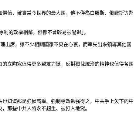
和價值，確實當今世界的最大國，他不僅為白羅斯、俄羅斯等鄰
血腥專制的政權相鄰，但都不會輕易被嚇退｣。
或總理出席，讓不少相關國家不爽在心裏，而率先出來領導其他國
由的立陶宛值得更多盟友力挺，反對獨裁統治的精神也值得各國
共也知道那是強權高壓、強制專政勉強得之，中共手上欠下的中
皮，那些中共人將永不超生、被打入地獄。