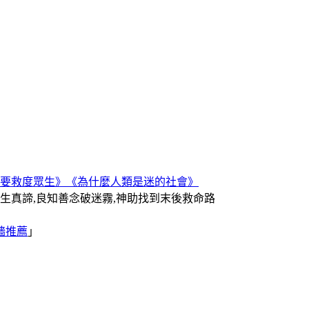
要救度眾生》
《為什麼人類是迷的社會》
人生真諦,良知善念破迷霧,神助找到末後救命路
牆推薦
｣