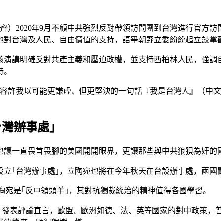
譯為：韋德齊）2020年9月不顧中共強烈反對帶領訪問團到台灣進
達他對台灣及人民、自由價值的支持，語畢朝野立委紛紛起立鼓掌
，該演講明確反對共產主義和壓迫政權，並支持西柏林人民，強調
持。
，容許我以可能更謙虛、但更堅決的一句話『我是台灣人』（中文
灣辦事處｣
也讓一直畏首畏腳的美國開開眼界，更讓那些與中共狼狽為奸的
設立｢台灣辦事處｣，立陶宛也將在今年秋天在台設辦事處，兩國
，立陶宛是｢反中領頭羊｣，其對抗獨裁統治的精神值得各國學習。
ucas）發表評論直言，歐盟、歐洲如德、法、英等國家的對中政