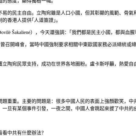
威的態度，顯得獨樹一幟。
不易的民主自由。立陶宛雖是人口小國，但其彰顯的風範、骨氣
制的香港人提供｢人道簽證｣。
lė Šakalienė），今天還強調：｢我們都是民主小國，都與
年2月曾召開峰會，當時中國強制要求相關中東歐國家務必派總統
遍獲立陶宛民眾支持，成功在世界各地圈粉。盧卡斯呼籲，熱愛自
問題重重。主要的問題是：很多中國人民的表面上強顏歡笑，中
｣，一旦有某個事件引發，一夜之間，中國人會跳起來拔了中共的
看看中共有什麼辦法？