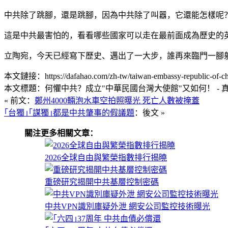
中共除了跳腳，還是跳腳，因為中共除了叫囂，它還能怎樣呢
這是中共最害怕的，看看哪些國家可以走在最前面成為歷史的
立陶宛，今天已經寫下歷史、邁出了一大步，誰再來臨門一腳
本文鏈接：https://dafahao.com/zh-tw/taiwan-embassy-republic-of-ch
本文標題：何懼中共？成立"中華民國台灣大使館"又如何！ - 
« 前文：
鄭州4000輛泡水車空拍照曝光 死亡人數被掩蓋
｢台獨｣｢謀獨｣都是中共肇事的假議題
：後文 »
關注更多相關文章：
2026全球自由與繁榮指數排行揭曉
重磅研究揭開中共基層控制密碼
中共VPN識別庫疑外泄 網安公司監控技術曝光