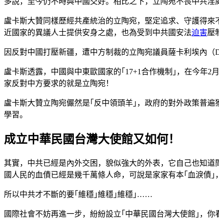
多說，至今仍不時與中國交好。相比之下，立陶宛不畏中共淫
盧卡斯大贊同樣歷經共產統治的立陶宛，堅定追求、守護得來
近國家的異議人士提供安身之處，也為受到中共國安法
迫害
壓
因反對中國打壓新疆，遭中方制裁的立陶宛議員薩卡利埃內（Dovi
盧卡斯透露，中國與中東歐國家的｢17+1合作機制｣，在今
家反對中方要求的就是立陶宛！
盧卡斯大贊立陶宛儼然是｢反中領頭羊｣，政府的對外政策普
學習。
成立中華民國台灣大使館又如何！
其實，中共已經是內外交困，貌似強大的外表，它自己也知道
國人民的血債已經是幾千萬條人命，可說是家家有本｢血淚債
所以中共才不斷的要｢維穩｣維穩｣維穩｣……
國際社會不妨再進一步，紛紛設立｢中華民國台灣大使館｣，你