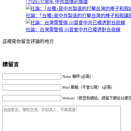
｢六四｣37周年 中共血債必償還
社論：｢台獨｣是中共製造的打擊台灣的棒子和假議
社論：台灣需警惕 川習會中共已摸透對台底線
這裡是你留言評論的地方
請留言
Name 稱呼 (必需)
Mail 郵箱（不會公開） (必需)
Website（若您有網站，請留下網址以便