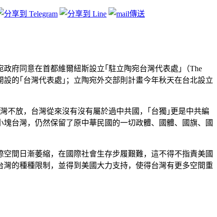
府同意在首都維爾紐斯設立｢駐立陶宛台灣代表處｣（The
一個在中共邦交國開設的｢台灣代表處｣；立陶宛外交部則計畫今年秋天在台北設立
灣不放，台灣從來沒有沒有屬於過中共國，｢台獨｣更是中共編
一小塊台灣，仍然保留了原中華民國的一切政體、國體、國旗、國
際空間日漸萎縮，在國際社會生存步履艱難，這不得不指責美國
台灣的種種限制，並得到美國大力支持，使得台灣有更多空間重