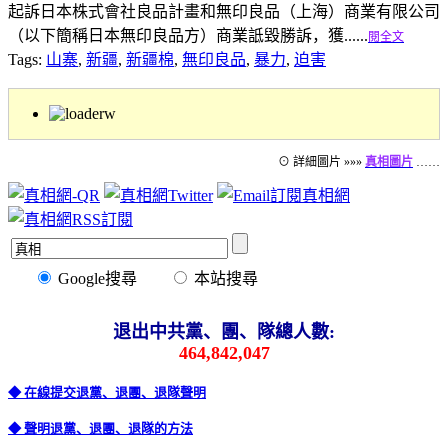
起訴日本株式會社良品計畫和無印良品（上海）商業有限公司
（以下簡稱日本無印良品方）商業詆毀勝訴，獲......
閱全文
Tags:
山寨
,
新疆
,
新疆棉
,
無印良品
,
暴力
,
迫害
⊙ 詳細圖片 »»»
真相圖片
……
Google搜尋
本站搜尋
退出中共黨、團、隊總人數:
464,842,047
◆ 在線提交退黨、退團、退隊聲明
◆ 聲明退黨、退團、退隊的方法