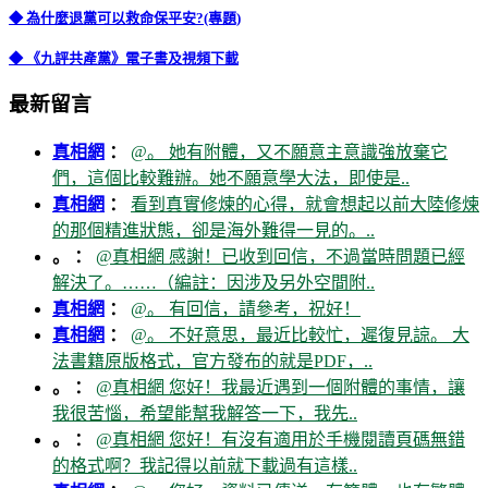
◆ 為什麼退黨可以救命保平安?(專題)
◆ 《九評共產黨》電子書及視頻下載
最新留言
真相網
：
@。 她有附體，又不願意主意識強放棄它
們，這個比較難辦。她不願意學大法，即使是..
真相網
：
看到真實修煉的心得，就會想起以前大陸修煉
的那個精進狀態，卻是海外難得一見的。..
。 ：
@真相網 感謝！已收到回信，不過當時問題已經
解決了。……（編註：因涉及另外空間附..
真相網
：
@。 有回信，請參考，祝好！
真相網
：
@。 不好意思，最近比較忙，遲復見諒。 大
法書籍原版格式，官方發布的就是PDF，..
。 ：
@真相網 您好！我最近遇到一個附體的事情，讓
我很苦惱，希望能幫我解答一下，我先..
。 ：
@真相網 您好！有沒有適用於手機閱讀頁碼無錯
的格式啊？我記得以前就下載過有這樣..