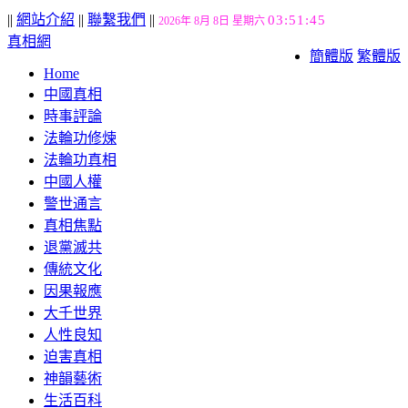
||
網站介紹
||
聯繫我們
||
03:51:45
2026年 8月 8日 星期六
真相網
簡體版
繁體版
Home
中國真相
時事評論
法輪功修煉
法輪功真相
中國人權
警世通言
真相焦點
退黨滅共
傳統文化
因果報應
大千世界
人性良知
迫害真相
神韻藝術
生活百科