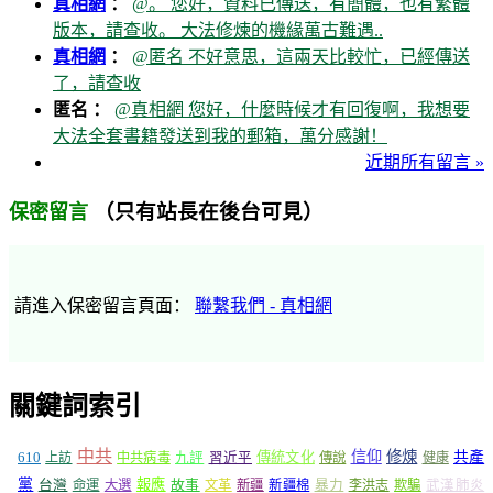
真相網
：
@。 您好，資料已傳送，有簡體，也有繁體
版本，請查收。 大法修煉的機緣萬古難遇..
真相網
：
@匿名 不好意思，這兩天比較忙，已經傳送
了，請查收
匿名 ：
@真相網 您好，什麼時候才有回復啊，我想要
大法全套書籍發送到我的郵箱，萬分感謝！
近期所有留言 »
（只有站長在後台可見）
保密留言
請進入保密留言頁面：
聯繫我們 - 真相網
關鍵詞索引
中共
信仰
修煉
610
傳統文化
共產
上訪
中共病毒
九評
習近平
傳說
健康
黨
報應
台灣
命運
大選
故事
文革
新疆
新疆棉
暴力
李洪志
欺騙
武漢肺炎