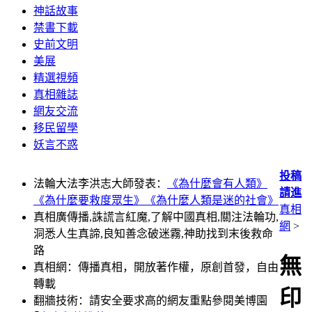
神話故事
禁書下載
史前文明
美展
精選視頻
真相雜誌
網友交流
移民留學
妖言不惑
投稿
法輪大法李洪志大師發表：
《為什麼會有人類》
請進
《為什麼要救度眾生》
《為什麼人類是迷的社會》
真相
真相廣傳播,誅謊言紅魔,了解中國真相,關注法輪功,
網
>
洞悉人生真諦,良知善念破迷霧,神助找到末後救命
路
無
真相網：傳播真相，開放著作權，原創首發，自由
轉載
印
翻牆技術：請安全要求高的網友重點參閱美博園