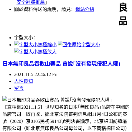
｢
安全翻牆推薦
｣
良
關於資料傳送的說明，請見：
網站介紹
品
字型大小：
日本無印良品吞敗山寨品 曾說｢沒有發現侵犯人權｣
2021-11-5 22:46:12 Fri
人性良知
留言
【真相網2021.11.5】世界知名的日本｢無印良品｣品牌在中國的
品牌官司一敗再敗，據北京法院審判信息網11月4日公布的案
號（2020）京0105民初59143號判決書顯示，北京棉田紡織品
有限公司（即北京無印良品公司母公司，以下簡稱棉田公司）