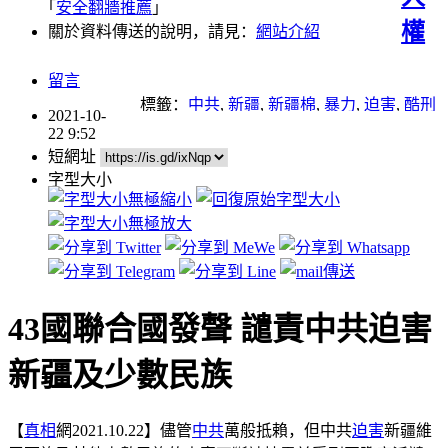
｢
安全翻牆推薦
｣
權
關於資料傳送的說明，請見：
網站介紹
留言
標籤：
中共
,
新疆
,
新疆棉
,
暴力
,
迫害
,
酷刑
2021-10-
22 9:52
短網址
字型大小
43國聯合國發聲 譴責中共迫害
新疆及少數民族
【
真相
網2021.10.22】儘管
中共
萬般抵賴，但中共
迫害
新疆維