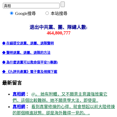
Google搜尋
本站搜尋
退出中共黨、團、隊總人數:
464,800,777
◆ 在線提交退黨、退團、退隊聲明
◆ 聲明退黨、退團、退隊的方法
◆ 為什麼退黨可以救命保平安?(專題)
◆ 《九評共產黨》電子書及視頻下載
最新留言
真相網
：
@。 她有附體，又不願意主意識強放棄它
們，這個比較難辦。她不願意學大法，即使是..
真相網
：
看到真實修煉的心得，就會想起以前大陸修煉
的那個精進狀態，卻是海外難得一見的。..