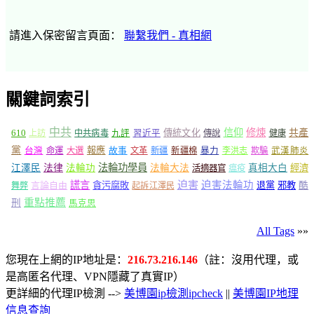
請進入保密留言頁面：
聯繫我們 - 真相網
關鍵詞索引
中共
信仰
修煉
610
傳統文化
共產
上訪
中共病毒
九評
習近平
傳說
健康
黨
報應
台灣
命運
大選
故事
文革
新疆
新疆棉
暴力
李洪志
欺騙
武漢肺炎
法輪功學員
江澤民
法律
法輪功
法輪大法
真相大白
經濟
活摘器官
瘟疫
謊言
迫害
迫害法輪功
言論自由
貪污腐敗
退黨
邪教
酷
舞弊
起訴江澤民
重點推薦
刑
馬克思
All Tags
»»
您現在上網的IP地址是：
216.73.216.146
（註：沒用代理，或
是高匿名代理、VPN隱藏了真實IP）
更詳細的代理IP檢測 -->
美博園ip檢測ipcheck
||
美博園IP地理
信息查詢