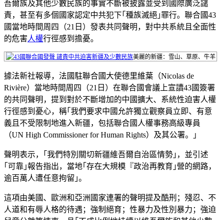
吾爾族及其他少數民族的事實不斷被披露並受到國際廣泛譴
責，甚至有多個國家認定中共犯下｢種族滅絕｣罪行。聯合國43
國當地時間周四（21日）發表共同聲明，對中共系統且全面性
的危害
人權
行徑感到擔憂。
美麗的新疆：雪山、草原、牛羊
據法新社報導，法國駐聯合國大使德里維葉（Nicolas de
Rivière）當地時間周四（21日）在聯合國會議上宣讀43國簽署
的共同聲明，提到對於不斷增加的中國擴大、系統性迫害人權
行徑感到憂心，稱｢我們要求中國允許獨立觀察員立即、有意
義且不受限制地進入新疆，包括聯合國人權事務高級專員
（UN High Commissioner for Human Rights）及其公署。｣
聲明表示，｢我們特別關切新疆維吾爾自治區情勢｣，並引述
｢可靠｣報告指出，當地｢存在大規模『政治再教育｣營的網路，
逾百萬人遭任意拘留｣。
這項由美國、歐洲和亞洲國家連署的聲明提及酷刑；殘忍、不
人道和有辱人格的待遇；強制絕育；性暴力及性別暴力；強迫