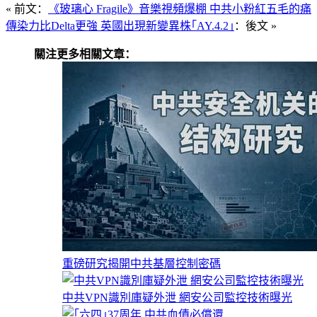
« 前文：
《玻璃心 Fragile》音樂視頻爆棚 中共小粉紅五毛的痛
傳染力比Delta更強 英國出現新變異株｢AY.4.2｣
：後文 »
關注更多相關文章：
重磅研究揭開中共基層控制密碼
中共VPN識別庫疑外泄 網安公司監控技術曝光