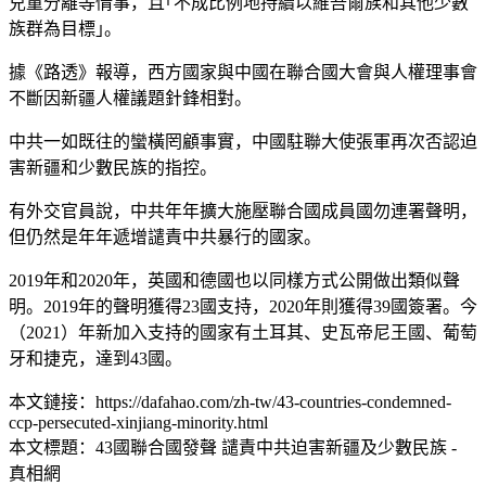
兒童分離等情事，且｢不成比例地持續以維吾爾族和其他少數
族群為目標｣。
據《路透》報導，西方國家與中國在聯合國大會與人權理事會
不斷因新疆人權議題針鋒相對。
中共一如既往的蠻橫罔顧事實，中國駐聯大使張軍再次否認迫
害新疆和少數民族的指控。
有外交官員說，中共年年擴大施壓聯合國成員國勿連署聲明，
但仍然是年年遞增譴責中共暴行的國家。
2019年和2020年，英國和德國也以同樣方式公開做出類似聲
明。2019年的聲明獲得23國支持，2020年則獲得39國簽署。今
（2021）年新加入支持的國家有土耳其、史瓦帝尼王國、葡萄
牙和捷克，達到43國。
本文鏈接：https://dafahao.com/zh-tw/43-countries-condemned-
ccp-persecuted-xinjiang-minority.html
本文標題：43國聯合國發聲 譴責中共迫害新疆及少數民族 -
真相網