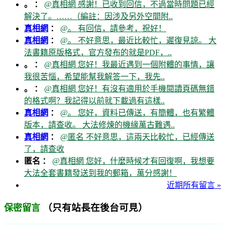
。 ：
@真相網 感謝！已收到回信，不過當時問題已經
解決了。……（編註：因涉及另外空間附..
真相網
：
@。 有回信，請參考，祝好！
真相網
：
@。 不好意思，最近比較忙，遲復見諒。 大
法書籍原版格式，官方發布的就是PDF，..
。 ：
@真相網 您好！我最近遇到一個附體的事情，讓
我很苦惱，希望能幫我解答一下，我先..
。 ：
@真相網 您好！有沒有適用於手機閱讀頁碼無錯
的格式啊？我記得以前就下載過有這樣..
真相網
：
@。 您好，資料已傳送，有簡體，也有繁體
版本，請查收。 大法修煉的機緣萬古難遇..
真相網
：
@匿名 不好意思，這兩天比較忙，已經傳送
了，請查收
匿名 ：
@真相網 您好，什麼時候才有回復啊，我想要
大法全套書籍發送到我的郵箱，萬分感謝！
近期所有留言 »
（只有站長在後台可見）
保密留言