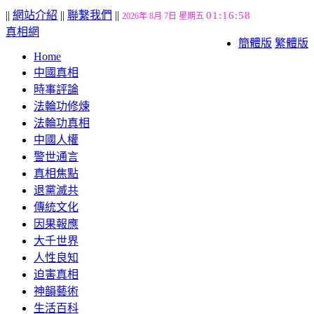
||
網站介紹
||
聯繫我們
||
01:16:59
2026年 8月 7日 星期五
真相網
簡體版
繁體版
Home
中國真相
時事評論
法輪功修煉
法輪功真相
中國人權
警世通言
真相焦點
退黨滅共
傳統文化
因果報應
大千世界
人性良知
迫害真相
神韻藝術
生活百科