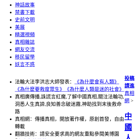
神話故事
禁書下載
史前文明
美展
精選視頻
真相雜誌
網友交流
移民留學
妖言不惑
投稿
法輪大法李洪志大師發表：
《為什麼會有人類》
請進
《為什麼要救度眾生》
《為什麼人類是迷的社會》
真相
真相廣傳播,誅謊言紅魔,了解中國真相,關注法輪功,
網
>
洞悉人生真諦,良知善念破迷霧,神助找到末後救命
路
中
真相網：傳播真相，開放著作權，原創首發，自由
國
轉載
翻牆技術：請安全要求高的網友重點參閱美博園
人