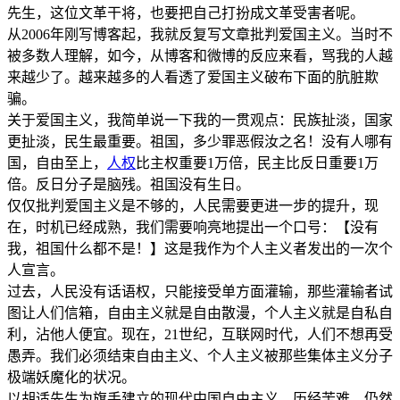
先生，这位文革干将，也要把自己打扮成文革受害者呢。
从2006年刚写博客起，我就反复写文章批判爱国主义。当时不
被多数人理解，如今，从博客和微博的反应来看，骂我的人越
来越少了。越来越多的人看透了爱国主义破布下面的肮脏欺
骗。
关于爱国主义，我简单说一下我的一贯观点：民族扯淡，国家
更扯淡，民生最重要。祖国，多少罪恶假汝之名！没有人哪有
国，自由至上，
人权
比主权重要1万倍，民主比反日重要1万
倍。反日分子是脑残。祖国没有生日。
仅仅批判爱国主义是不够的，人民需要更进一步的提升，现
在，时机已经成熟，我们需要响亮地提出一个口号：【没有
我，祖国什么都不是！】这是我作为个人主义者发出的一次个
人宣言。
过去，人民没有话语权，只能接受单方面灌输，那些灌输者试
图让人们信箱，自由主义就是自由散漫，个人主义就是自私自
利，沾他人便宜。现在，21世纪，互联网时代，人们不想再受
愚弄。我们必须结束自由主义、个人主义被那些集体主义分子
极端妖魔化的状况。
以胡适先生为旗手建立的现代中国自由主义，历经苦难，仍然