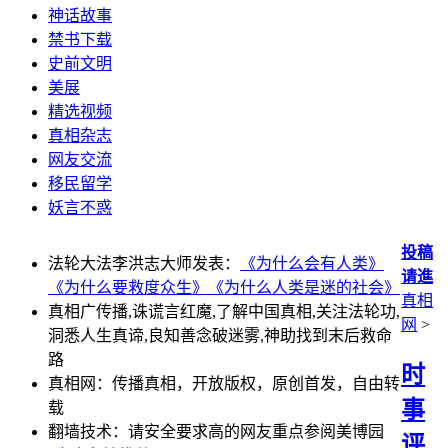
神话故事
禁书下载
史前文明
美展
精选视频
真相杂志
网友交流
移民留学
妖言不惑
投稿
法轮大法李洪志大师发表：
《为什么会有人类》
请進
《为什么要救度众生》
《为什么人类是迷的社会》
真相
真相广传播,诛谎言红魔,了解中国真相,关注法轮功,
网
>
洞悉人生真谛,良知善念破迷雾,神助找到末后救命
路
时
真相网：传播真相，开放版权，原创首发，自由转
事
载
翻墙技术：请安全要求高的网友重点参阅美博园
评