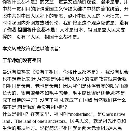
你将什么都不是》的文章，这篇文章颠倒逻辑、混淆是非，用
中共一贯利用的所谓爱国主义情结来维护中共的流氓统治、开
脱中共对中国人民犯下的罪恶、恐吓中国人民的下流拙文，一
时引起国内外网友热烈讨论，我们修正这个观点应该是：
没有
了你我 祖国将什么都不是
！人才是根本，祖国是靠人民来支
撑的，没有了人民，祖国什么都不是。
本文转载数篇论述以飨读者：
丁华:我们没有祖国
最近有篇热文《没有了祖国，你将什么都不是》。我没有机会
也不想看此文!因为答案是明摆着的,从小的洗脑教育就告诉我
们祖国是母亲，党也是母亲！因为我们是沐浴着党的阳光雨露
长大的，爹亲娘亲不如毛主席亲，毛主席比爹妈还亲,那不是
成了母亲的平方？没有了祖国,就成了亡国奴,当然我们将什么
都不是!可是我们会没有祖国吗？
什么是祖国？在英文里，祖国叫“motherland”，是One’s native
land，The land of one’s ancestors。顾名思义，就是祖先出身和
生活的那块地方。说得简洁些祖国就是两大元素组成=人民