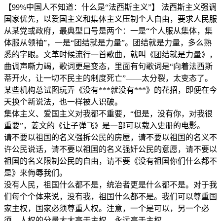
【99%中国人不知道：什么是“法西斯主义”】 法西斯主义强调
国家优先，以爱国主义和集体主义压制个人自由，要求人民服
从某党或政府，最典型口号是两个：一是“个人服从集体，集
体服从领袖”，一是“团结就是力量”。团结就是力量，多么熟
悉的字眼。文革时候流行一首歌曲，就叫《团结就是力量》，
曲调声嘶力竭，歌词更是变态，里面有句歌词是“向着法西斯
蒂开火，让一切不民主的制度死亡”——太分裂，太变态了。
某些机构总试图玩弄《没有***就没有***》的花招，即便在今
天换个新说法，也一样被人识破。
集体主义、爱国主义对我都不重要，“但是，没有你，对我很
重要”，姜文的《让子弹飞》是一部可以载入史册的电影。
请不要以祖国的名义强拆公民的房屋，请不要以祖国的名义不
许公民说话，请不要以祖国的名义强奸公民的意愿，请不要以
祖国的名义限制公民的自由，请不要《没有祖国你们什么都不
是》来侮辱我们。
没有人民，祖国什么都不是，统治者更是什么都不是。对于我
们每个个体来说，没有我，祖国什么都不是。我们可以尊重国
家主权，国家必须尊重人权。注意，一个是可以，另一个必
须。人权的分量大大高于主权，永远高于主权。