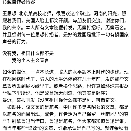
转载自作者博客
王思想: 北京某高校老师，很喜欢这个职业。河南的阳光，照
耀着我们，美国人脸上都笑开颜。与朋友们交流。谢谢你们，
我的荣幸。本人所有文章随便转发，无需打招呼，无需署名。
并且感谢每一位思想传播者。最好的爱国是批评一切有损国家
声誉的行为。
没有我，祖国什么都不是！
——我的个人主义宣言
如今的媒体，一点不长进，骗人的水平跟不上时代的步伐。现
在都网络时代了，骗人的水平还停留在几十年前，发的那些文
章丢脸丢到屁股缝里了。或者换个思路，也许真如环球某报胡
**私下里所说，他是故意玩无间道，他其实是卧底？
最近，某报刊发《没有祖国你什么都不是》，可谓奇文。
一如既往，该文署的是笔名。中国许多臭名昭著的文章，都是
以笔名的面目出现，或者，作者想为自己保留一丝暗地里的尊
严？别拿鲁迅当借口，鲁迅是笔名，但大家都知道鲁迅是谁，
而当年那些“梁效”的文章，谁敢承认是自己写的。就连余秋雨