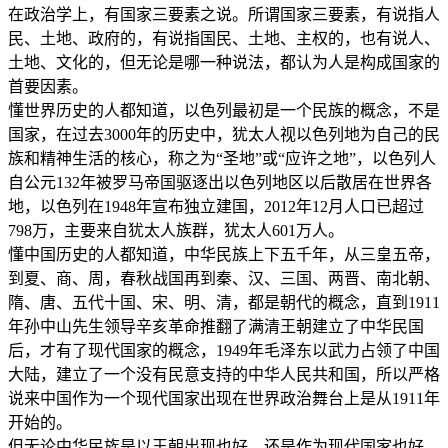
在政治学上，有国家三要素之说。所谓国家三要素，有说指人
民、土地、政府的，有说指国民、土地、主权的，也有说人、
土地、文化的，但无论是哪一种说法，都认为人是构成国家的
首要因素。
懂世界历史的人都知道，以色列最初是一个民族的概念，不是
国家，在过去3000年的历史中，犹太人视以色列地为自己的民
族和精神生活的核心，称之为“圣地”或“应许之地”，以色列人
自公元132年被罗马帝国驱逐出以色列地区以后散居在世界各
地，以色列在1948年宣布独立建国，2012年12月人口已超过
798万，主要来自犹太人族群，犹太人601万人。
懂中国历史的人都知道，中华民族上下五千年，从三皇五帝，
到夏、商、周，春秋战国再到秦、汉、三国、两晋、南北朝、
隋、唐、五代十国、宋、明、清，都是朝代的概念，直到1911
年孙中山先生领导辛亥革命推翻了满清王朝建立了中华民国
后，才有了现代国家的概念，1949年毛泽东以武力占领了中国
大陆，建立了一个没有民意支持的中华人民共和国，所以严格
说来中国作为一个现代国家出现在世界政治舞台上是从1911年
开始的。
但无论中华民族是以王朝出现也好，还是作为现代国家也好，