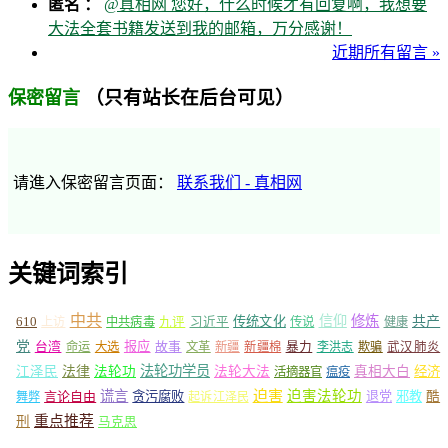
匿名 ：
@真相网 您好，什么时候才有回复啊，我想要
大法全套书籍发送到我的邮箱，万分感谢！
近期所有留言 »
（只有站长在后台可见）
保密留言
请進入保密留言页面：
联系我们 - 真相网
关键词索引
中共
信仰
修炼
610
传统文化
共产
上访
中共病毒
九评
习近平
传说
健康
党
报应
台湾
命运
大选
故事
文革
新疆
新疆棉
暴力
李洪志
欺骗
武汉肺炎
法轮功学员
江泽民
法律
法轮功
法轮大法
真相大白
经济
活摘器官
瘟疫
谎言
迫害
迫害法轮功
言论自由
贪污腐败
退党
邪教
酷
舞弊
起诉江泽民
重点推荐
刑
马克思