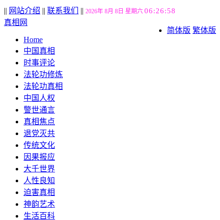
||
网站介绍
||
联系我们
||
06:26:59
2026年 8月 8日 星期六
真相网
简体版
繁体版
Home
中国真相
时事评论
法轮功修炼
法轮功真相
中国人权
警世通言
真相焦点
退党灭共
传统文化
因果报应
大千世界
人性良知
迫害真相
神韵艺术
生活百科