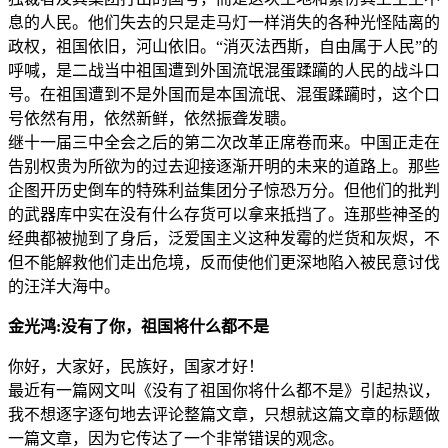
息的人民。他们失去的只是走马灯一样消失的各种光怪陆离的
政权，祖国依旧，河山依旧。“消灭法西斯，自由属于人民”的
呼喊，是二战当中祖国遭到外国流氓混蛋蹂躏的人民的战斗口
号。在祖国遭到不是外国而是本国流氓、混蛋蹂躏时，这个口
号依然有用，依然新鲜，依然振聋发聩。
继十一届三中全会之后的第二次改革正席卷而来。中国正走在
告别权贵为所欲为的过去迎接逐渐开明的未来的道路上。那些
企图开历史倒车的特殊利益集团分子惊恐万分。但他们的批判
的武器库中实在没有什么存货可以拿来抵挡了。连那些神圣的
经典都被抛到了身后，泛爱国主义这种发霉的烂货和灰烬，不
但不能解救他们走出危境，反而使他们更深地陷入被民意讨伐
的汪洋大海中。
金光鸿:没有了你，祖国将什么都不是
你好，大家好，民族好，国家才好！
最近有一篇网文叫《没有了祖国你将什么都不是》引起热议，
我不想逐字逐句地去评论整篇文章，只想就这篇文章的标题做
一篇文章，因为它传达了一个非常错误的观念。