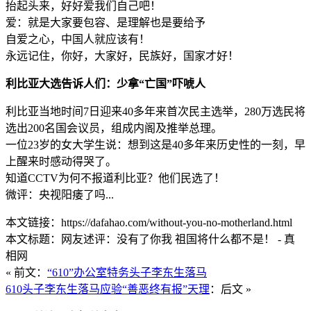
抬起头来，好好爱我们自己吧！
爱：就是大家要包容、是理解也是要给予
自爱之心，中国人就应该有！
永远记住，你好，大家好，民族好，国家才好！
利比亚大选告诉人们：少拿“亡国”吓唬人
利比亚当地时间7日迎来40多年来首次民主选举，280万选民将
选出200名国会议员，组成内阁及推举总理。
一位23岁的女大学生说：想到这是40多年来历史性的一刻，早
上醒来时感动得哭了。
知道CCTV为何不报道利比亚？他们民选了！
微评：央视阳痿了吗...
本文链接：https://dafahao.com/without-you-no-motherland.html
本文标题：网友述评：没有了你我 祖国将什么都不是！ - 真
相网
« 前文：
“610”办公室特务头子李东生落马
610头子李东生落马应验“善恶终有报”天理
：后文 »