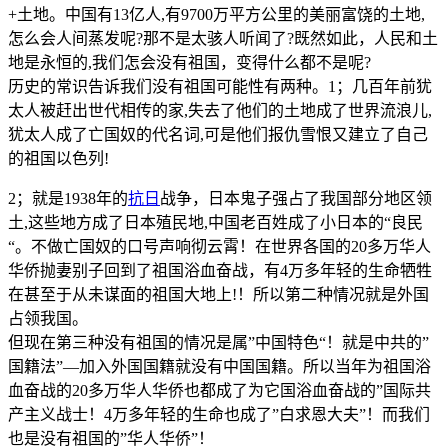
+土地。中国有13亿人,有9700万平方公里的美丽富饶的土地,
怎么会人间蒸发呢?那不是太骇人听闻了?既然如此，人民和土
地是永恒的,我们怎会没有祖国，变得什么都不是呢?
历史的常识告诉我们没有祖国可能性有两种。1；几百年前犹
太人被赶出世代相传的家,失去了他们的土地成了世界流浪儿,
犹太人成了亡国奴的代名词,可是他们报仇雪恨又建立了自己
的祖国以色列!
2；就是1938年的
抗日
战争，日本鬼子强占了我国部分地区领
土,这些地方成了日本殖民地,中国老百姓成了小日本的“良民
“。不做亡国奴的口号声响彻云霄！在世界各国的20多万华人
华侨抛妻别子回到了祖国浴血奋战，有4万多年轻的生命牺牲
在甚至于从未谋面的祖国大地上!！所以第二种情况就是外国
占领我国。
但现在第三种没有祖国的情况是属”中国特色“！就是中共的”
国籍法”—加入外国国籍就没有中国国籍。所以当年为祖国浴
血奋战的20多万华人华侨也都成了为它国浴血奋战的”国际共
产主义战士！4万多年轻的生命也成了”白求恩大夫”！而我们
也是没有祖国的”华人华侨”！