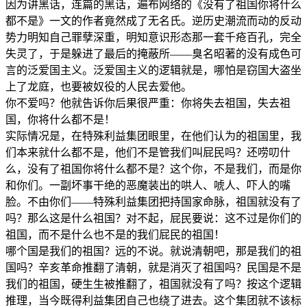
因为讲黑话，连篇的黑话，遍布网络的《没有了祖国你将什么
都不是》一文的作者竟然成了无名氏。逆历史潮流而动的反动
势力明知自己罪孽深重，明知意识形态那一套千疮百孔，完全
失灵了，于是躲进了最后的掩蔽所——臭名昭著的没有成色可
言的泛爱国主义。泛爱国主义的逻辑就是，哪怕是窃国大盗坐
上了龙庭，也要被奴役的人民去爱他。
你不爱吗？他就告诉你后果很严重：你将失去祖国，失去祖
国，你将什么都不是！
实际情况是，在特殊利益集团眼里，在他们认为的祖国里，我
们本来就什么都不是，他们不是管我们叫屁民吗？还唠叨什
么，没有了祖国你将什么都不是？这个你，不是我们，而是你
和你们。一副坏事干绝的恶魔装出的哄人、唬人、吓人的嘴
脸。不由你们——特殊利益集团把持国家命脉，祖国就没有了
吗？那么这是什么祖国？对不起，屁民要说：这不过是你们的
祖国，而不是什么也不是的我们屁民的祖国！
哪个国是我们的祖国？远的不说。就说清朝吧，那是我们的祖
国吗？辛亥革命推翻了清朝，就是消灭了祖国吗？民国是不是
我们的祖国，硬生生被推翻了，祖国就没有了吗？按这个逻辑
推理，当今既得利益集团自己也绕了进去。这个集团就不该标