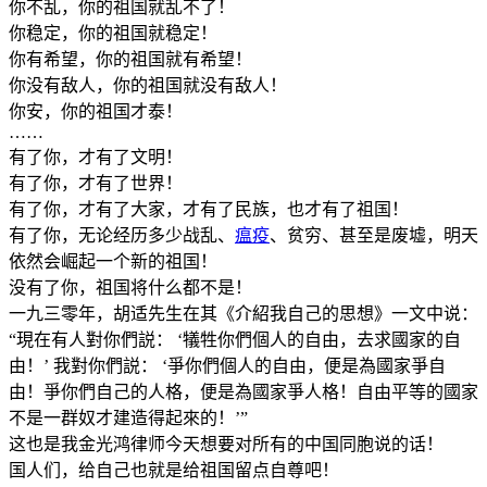
你不乱，你的祖国就乱不了！
你稳定，你的祖国就稳定！
你有希望，你的祖国就有希望！
你没有敌人，你的祖国就没有敌人！
你安，你的祖国才泰！
……
有了你，才有了文明！
有了你，才有了世界！
有了你，才有了大家，才有了民族，也才有了祖国！
有了你，无论经历多少战乱、
瘟疫
、贫穷、甚至是废墟，明天
依然会崛起一个新的祖国！
没有了你，祖国将什么都不是！
一九三零年，胡适先生在其《介紹我自己的思想》一文中说：
“現在有人對你們説： ‘犠牲你們個人的自由，去求國家的自
由！’ 我對你們説： ‘爭你們個人的自由，便是為國家爭自
由！爭你們自己的人格，便是為國家爭人格！自由平等的國家
不是一群奴才建造得起來的！’”
这也是我金光鸿律师今天想要对所有的中国同胞说的话！
国人们，给自己也就是给祖国留点自尊吧！