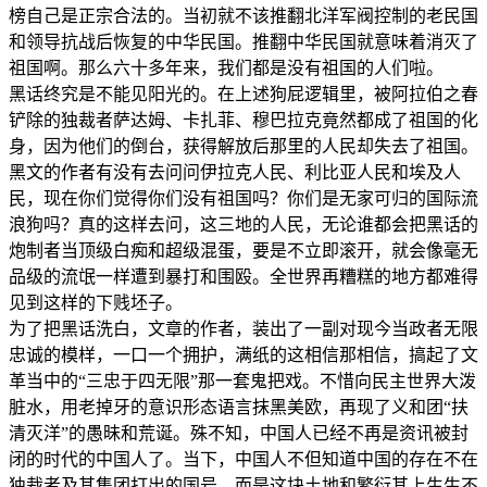
榜自己是正宗合法的。当初就不该推翻北洋军阀控制的老民国
和领导抗战后恢复的中华民国。推翻中华民国就意味着消灭了
祖国啊。那么六十多年来，我们都是没有祖国的人们啦。
黑话终究是不能见阳光的。在上述狗屁逻辑里，被阿拉伯之春
铲除的独裁者萨达姆、卡扎菲、穆巴拉克竟然都成了祖国的化
身，因为他们的倒台，获得解放后那里的人民却失去了祖国。
黑文的作者有没有去问问伊拉克人民、利比亚人民和埃及人
民，现在你们觉得你们没有祖国吗？你们是无家可归的国际流
浪狗吗？真的这样去问，这三地的人民，无论谁都会把黑话的
炮制者当顶级白痴和超级混蛋，要是不立即滚开，就会像毫无
品级的流氓一样遭到暴打和围殴。全世界再糟糕的地方都难得
见到这样的下贱坯子。
为了把黑话洗白，文章的作者，装出了一副对现今当政者无限
忠诚的模样，一口一个拥护，满纸的这相信那相信，搞起了文
革当中的“三忠于四无限”那一套鬼把戏。不惜向民主世界大泼
脏水，用老掉牙的意识形态语言抹黑美欧，再现了义和团“扶
清灭洋”的愚昧和荒诞。殊不知，中国人已经不再是资讯被封
闭的时代的中国人了。当下，中国人不但知道中国的存在不在
独裁者及其集团打出的国号，而是这块土地和繁衍其上生生不