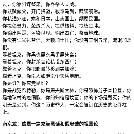
友，你靠阳谋整肃，你靠杀人立威。
你认贼做父，开门揖盗，敬奉马列，蹂躏纲常。
你私通外寇，媾和日本，出卖国土，颠覆民国。
你提倡暴力，怂恿杀人，提供核料，扶植金胖。
你输出阴霾，污染世界。输出器官，荼毒地球。
你没有仁义礼智信，无赖加土匪；你没有三纲五常，流氓加恶
棍。
靠着坦克，你黑夜黑衣黑手黑头套；
靠着坦克，你封杀言论私设东西厂；
靠着坦克，你把脂膏转移到美加澳；
靠着坦克，你杀人如麻杀个天昏地暗。
你是谁？你究竟是谁？
你是战犯希特勒，你是屠夫斯大林，你是恐怖分子本拉登，你
是地球村的癌细胞。你的归宿是坟墓；你的下场是毁灭；你的
明天是公判。你这个历史罪人，一定会被钉在历史的耻辱柱
上。
南京龙：这是一篇充满黑话和假忠诚的祖国论