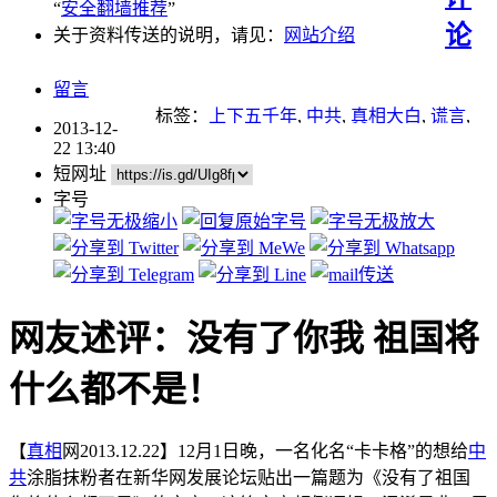
“
安全翻墙推荐
”
论
关于资料传送的说明，请见：
网站介绍
留言
标签：
上下五千年
,
中共
,
真相大白
,
谎言
,
2013-12-
重点推荐
22 13:40
短网址
字号
网友述评：没有了你我 祖国将
什么都不是！
【
真相
网2013.12.22】12月1日晚，一名化名“卡卡格”的想给
中
共
涂脂抹粉者在新华网发展论坛贴出一篇题为《没有了祖国