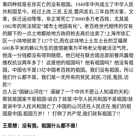
第四种就是名存实亡的没有祖国。1949年中共成立了中华人民
共和国至今，经过土改,三反,五反,整风反右,三年自然灾害，文
革，拆迁运动等等，非正常死亡了8000多万老百姓，尤其是
1982年的宪法规定“城市土地国有化”，老百姓世代相传的仅有
的脚下的一点土地都给地方政府抢去高价出卖了!上海市徐汇
区一小块地就卖了127个亿,而在这块地上土生土长的艾福荣
600多平米的赖以为生的旅馆被夷为平地老父母被活活气死，
他连一分钱都没有得到赔偿，他已经在联合国总部前餐风露宿
维权抗议两年多了！这是他的祖国吗？他有祖国吗？他没有祖
国，中国也不是13亿中国老百姓的祖国。我们没有祖国，所以
我们什么都不是，我们是一无所有的贫民,屁民,刁民,冤民,访
民!！
古人云”国破山河在”！道破了一个中共不愿让人知道的天机!
那就是国家不是祖国!说白了就是:中华人民共和国不是祖国!就
是说中华人民共和国亡了,中国的山河还在人民还在,我们的祖
国是中国,祖国万岁！！打倒了共产党,我们就有祖国了!！
王思想：没有我，祖国什么都不是！