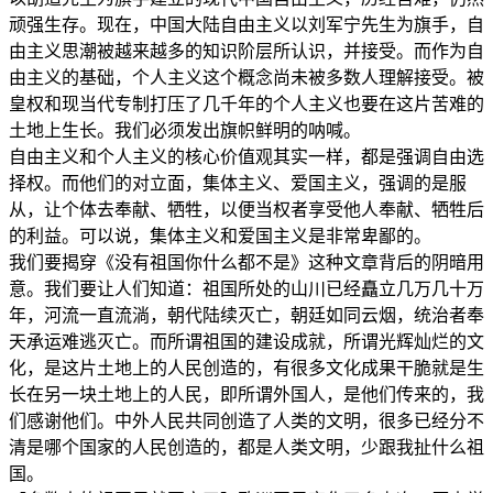
顽强生存。现在，中国大陆自由主义以刘军宁先生为旗手，自
由主义思潮被越来越多的知识阶层所认识，并接受。而作为自
由主义的基础，个人主义这个概念尚未被多数人理解接受。被
皇权和现当代专制打压了几千年的个人主义也要在这片苦难的
土地上生长。我们必须发出旗帜鲜明的呐喊。
自由主义和个人主义的核心价值观其实一样，都是强调自由选
择权。而他们的对立面，集体主义、爱国主义，强调的是服
从，让个体去奉献、牺牲，以便当权者享受他人奉献、牺牲后
的利益。可以说，集体主义和爱国主义是非常卑鄙的。
我们要揭穿《没有祖国你什么都不是》这种文章背后的阴暗用
意。我们要让人们知道：祖国所处的山川已经矗立几万几十万
年，河流一直流淌，朝代陆续灭亡，朝廷如同云烟，统治者奉
天承运难逃灭亡。而所谓祖国的建设成就，所谓光辉灿烂的文
化，是这片土地上的人民创造的，有很多文化成果干脆就是生
长在另一块土地上的人民，即所谓外国人，是他们传来的，我
们感谢他们。中外人民共同创造了人类的文明，很多已经分不
清是哪个国家的人民创造的，都是人类文明，少跟我扯什么祖
国。