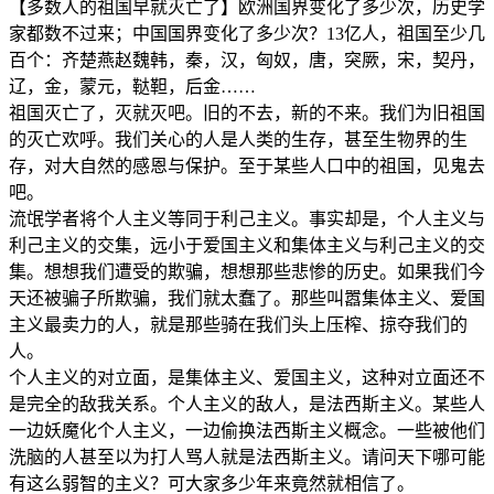
【多数人的祖国早就灭亡了】欧洲国界变化了多少次，历史学
家都数不过来；中国国界变化了多少次？13亿人，祖国至少几
百个：齐楚燕赵魏韩，秦，汉，匈奴，唐，突厥，宋，契丹，
辽，金，蒙元，鞑靼，后金……
祖国灭亡了，灭就灭吧。旧的不去，新的不来。我们为旧祖国
的灭亡欢呼。我们关心的人是人类的生存，甚至生物界的生
存，对大自然的感恩与保护。至于某些人口中的祖国，见鬼去
吧。
流氓学者将个人主义等同于利己主义。事实却是，个人主义与
利己主义的交集，远小于爱国主义和集体主义与利己主义的交
集。想想我们遭受的欺骗，想想那些悲惨的历史。如果我们今
天还被骗子所欺骗，我们就太蠢了。那些叫嚣集体主义、爱国
主义最卖力的人，就是那些骑在我们头上压榨、掠夺我们的
人。
个人主义的对立面，是集体主义、爱国主义，这种对立面还不
是完全的敌我关系。个人主义的敌人，是法西斯主义。某些人
一边妖魔化个人主义，一边偷换法西斯主义概念。一些被他们
洗脑的人甚至以为打人骂人就是法西斯主义。请问天下哪可能
有这么弱智的主义？可大家多少年来竟然就相信了。