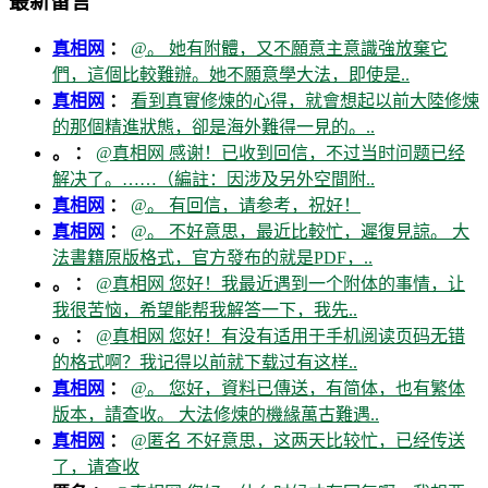
最新留言
真相网
：
@。 她有附體，又不願意主意識強放棄它
們，這個比較難辦。她不願意學大法，即使是..
真相网
：
看到真實修煉的心得，就會想起以前大陸修煉
的那個精進狀態，卻是海外難得一見的。..
。 ：
@真相网 感谢！已收到回信，不过当时问题已经
解决了。……（編註：因涉及另外空間附..
真相网
：
@。 有回信，请参考，祝好！
真相网
：
@。 不好意思，最近比較忙，遲復見諒。 大
法書籍原版格式，官方發布的就是PDF，..
。 ：
@真相网 您好！我最近遇到一个附体的事情，让
我很苦恼，希望能帮我解答一下，我先..
。 ：
@真相网 您好！有没有适用于手机阅读页码无错
的格式啊？我记得以前就下载过有这样..
真相网
：
@。 您好，資料已傳送，有简体，也有繁体
版本，請查收。 大法修煉的機緣萬古難遇..
真相网
：
@匿名 不好意思，这两天比较忙，已经传送
了，请查收