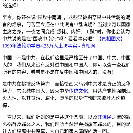
的选择！
至今，你还在说“围攻中南海”，这些早被揭穿是中共污蔑的谎
言的烂事，何苦至今还在中共谎言中乱说呢？当刘少奇以国家
主席之身，一夜之间变成“叛徒、内奸、工贼”时，你也会认为
中共说的是在“围攻中南海”吗？看看事实吧：
【真相图文】
1999年法轮功学员4.25万人上访事实 - 真相网
中国，不是中共。在我们这里是严格区分了中国、中共、中国
人的，我们从来没有反对过中国和中国人，你可以查一查我们
所有的内容，看看是不是在反中国和中国人的，没有！
是中共在挑拨反华势力，而恰恰西来马列中共才是真正的反华
势力！它杀戮中国人、毁灭中华
传统文化
、用共产党性强制泯
灭人性、以其贪污、腐化、堕落的以身作“贼”来败坏人伦道
德，
一直以来，我们针对的是中共这个恶魔、以及
江泽民
之流的罪
恶祸首及罪恶之人，我们理所当然是会揭露其罪恶的，目的是
让人们脱离中共魔掌，为自己和家人清醒的活一回。