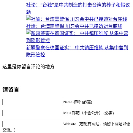
社论：“台独”是中共制造的打击台湾的棒子和假议
题
社論：台湾需警惕 川习会中共已摸透对台底线
新疆警察在德国证实： 中共镇压维族 从集中营到
隐形管控
这里是你留言评论的地方
请留言
Name 称呼 (必需)
Mail 邮箱（不会公开） (必需)
Website（若您有网站，请留下网址以便
交流。）