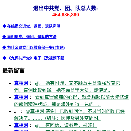
退出中共党、团、队总人数:
464,836,880
◆ 在线提交退党、退团、退队声明
◆ 声明退党、退团、退队的方法
◆ 为什么退党可以救命保平安?(专题)
◆ 《九评共产党》电子书及视频下载
最新留言
真相网
：
@。 她有附體，又不願意主意識強放棄它
們，這個比較難辦。她不願意學大法，即使是..
真相网
：
看到真實修煉的心得，就會想起以前大陸修煉
的那個精進狀態，卻是海外難得一見的。..
。 ：
@真相网 感谢！已收到回信，不过当时问题已经
解决了。……（編註：因涉及另外空間附..
真相网
：
@。 有回信，请参考，祝好！