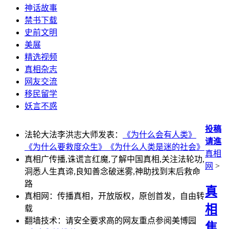
神话故事
禁书下载
史前文明
美展
精选视频
真相杂志
网友交流
移民留学
妖言不惑
投稿
法轮大法李洪志大师发表：
《为什么会有人类》
请進
《为什么要救度众生》
《为什么人类是迷的社会》
真相
真相广传播,诛谎言红魔,了解中国真相,关注法轮功,
网
>
洞悉人生真谛,良知善念破迷雾,神助找到末后救命
路
真
真相网：传播真相，开放版权，原创首发，自由转
相
载
翻墙技术：请安全要求高的网友重点参阅美博园
焦