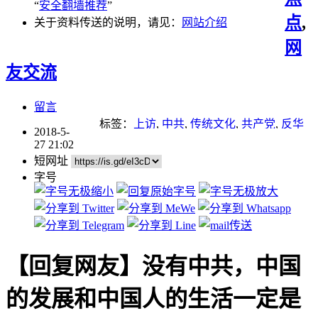
“
安全翻墙推荐
”
点
,
关于资料传送的说明，请见：
网站介绍
网
友交流
留言
标签：
上访
,
中共
,
传统文化
,
共产党
,
反华
2018-5-
势力
,
无神论
,
江泽民
,
迫害法轮功
,
邪教
,
重
27 21:02
点推荐
短网址
字号
【回复网友】没有中共，中国
的发展和中国人的生活一定是