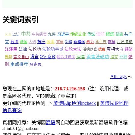
关键词索引
中共
信仰
修炼
610
传统文化
共产
上访
中共病毒
九评
习近平
传说
健康
党
报应
台湾
命运
大选
故事
文革
新疆
新疆棉
暴力
李洪志
欺骗
武汉肺炎
法轮功学员
江泽民
法律
法轮功
法轮大法
真相大白
经济
活摘器官
瘟疫
谎言
迫害
迫害法轮功
言论自由
贪污腐败
退党
邪教
酷
舞弊
起诉江泽民
重点推荐
刑
马克思
All Tags
»»
您现在上网的IP地址是：
216.73.216.156
（注：没用代理，或
是高匿名代理、VPN隐藏了真实IP）
更详细的代理IP检测 -->
美博园ip检测ipcheck
||
美博园IP地理
信息查询
真相网推荐：美博园
翻墙
网自动回复获取最新翻墙软件信箱：
allinfa01@gmail.com