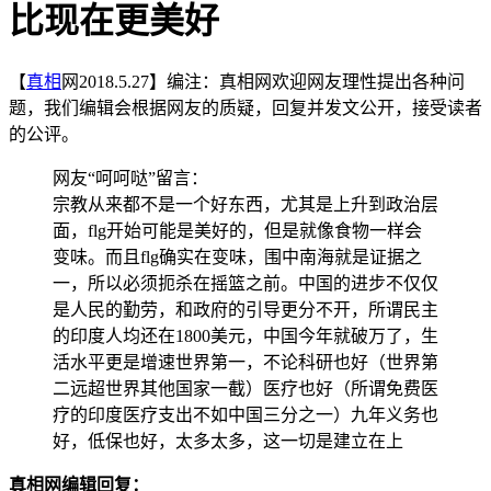
比现在更美好
【
真相
网2018.5.27】编注：真相网欢迎网友理性提出各种问
题，我们编辑会根据网友的质疑，回复并发文公开，接受读者
的公评。
网友“呵呵哒”留言：
宗教从来都不是一个好东西，尤其是上升到政治层
面，flg开始可能是美好的，但是就像食物一样会
变味。而且flg确实在变味，围中南海就是证据之
一，所以必须扼杀在摇篮之前。中国的进步不仅仅
是人民的勤劳，和政府的引导更分不开，所谓民主
的印度人均还在1800美元，中国今年就破万了，生
活水平更是增速世界第一，不论科研也好（世界第
二远超世界其他国家一截）医疗也好（所谓免费医
疗的印度医疗支出不如中国三分之一）九年义务也
好，低保也好，太多太多，这一切是建立在上
真相网编辑回复：