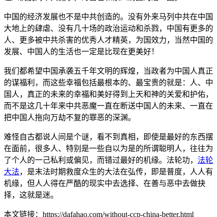
中国的经济发展也不是中共创造的。没有外来马列中共在中国
大地上的肆虐、没有几十场的政治运动和杀戮，中国有更多的
人、更多被中共杀害的优秀人才精英，为国效力，当然中国的
发展、中国人的生活也一定是比现在更美好！
我们都希望中国承袭五千年文明的辉煌，当政者为中国人真正
的谋福利，而这些幸福包括最根本的、最宝贵的就是：人、中
国人，真正的未来的幸福和美好得到上天和神的关爱和护佑，
而不是这几十年来中共恶魔一直在断送中国人的未来、一直在
把中国人拖向万劫不复的罪恶的深渊。
难怪自古都说人间是个谜，看不到真相，即使是最好的东西摆
在面前，很多人、特别是一些自以为是的所谓聪明人，往往为
了个人的一己私利或偏见，而错过最好的机缘。法轮功，
法轮
大法
，是末法时期救度众生的大法在弘传，即是普度，人人有
机缘，但人人得在严酷的现实中去选择、在善与恶中去做抉
择，这就是迷。
本文链接：https://dafahao.com/without-ccp-china-better.html