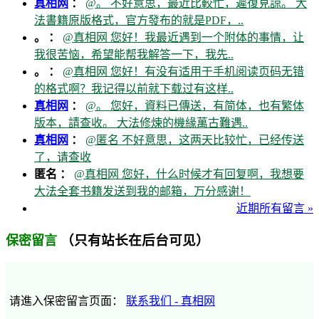
真相网
：
@。 不好意思，最近比較忙，遲復見諒。 大
法書籍原版格式，官方發布的就是PDF，..
。 ：
@真相网 您好！我最近遇到一个附体的事情，让
我很苦恼，希望能帮我解答一下，我先..
。 ：
@真相网 您好！有没有适用于手机阅读页码无错
的格式啊？我记得以前就下载过有这样..
真相网
：
@。 您好，資料已傳送，有简体，也有繁体
版本，請查收。 大法修煉的機緣萬古難遇..
真相网
：
@匿名 不好意思，这两天比较忙，已经传送
了，请查收
匿名 ：
@真相网 您好，什么时候才有回复啊，我想要
大法全套书籍发送到我的邮箱，万分感谢！
近期所有留言 »
（只有站长在后台可见）
保密留言
请進入保密留言页面：
联系我们 - 真相网