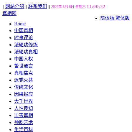
||
网站介绍
||
联系我们
||
11:00:32
2026年 8月 8日 星期六
真相网
简体版
繁体版
Home
中国真相
时事评论
法轮功修炼
法轮功真相
中国人权
警世通言
真相焦点
退党灭共
传统文化
因果报应
大千世界
人性良知
迫害真相
神韵艺术
生活百科