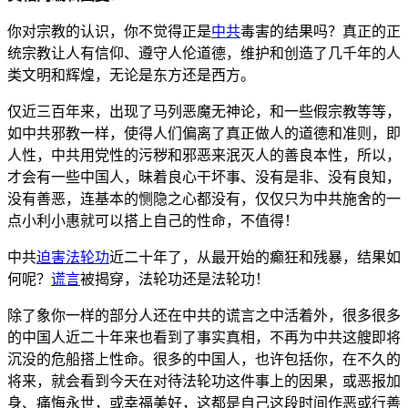
你对宗教的认识，你不觉得正是
中共
毒害的结果吗？真正的正
统宗教让人有信仰、遵守人伦道德，维护和创造了几千年的人
类文明和辉煌，无论是东方还是西方。
仅近三百年来，出现了马列恶魔无神论，和一些假宗教等等，
如中共邪教一样，使得人们偏离了真正做人的道德和准则，即
人性，中共用党性的污秽和邪恶来泯灭人的善良本性，所以，
才会有一些中国人，昧着良心干坏事、没有是非、没有良知，
没有善恶，连基本的恻隐之心都没有，仅仅只为中共施舍的一
点小利小惠就可以搭上自己的性命，不值得！
中共
迫害
法轮功
近二十年了，从最开始的癫狂和残暴，结果如
何呢？
谎言
被揭穿，法轮功还是法轮功！
除了象你一样的部分人还在中共的谎言之中活着外，很多很多
的中国人近二十年来也看到了事实真相，不再为中共这艘即将
沉没的危船搭上性命。很多的中国人，也许包括你，在不久的
将来，就会看到今天在对待法轮功这件事上的因果，或恶报加
身、痛悔永世，或幸福美好，这都是自己这段时间作恶或行善