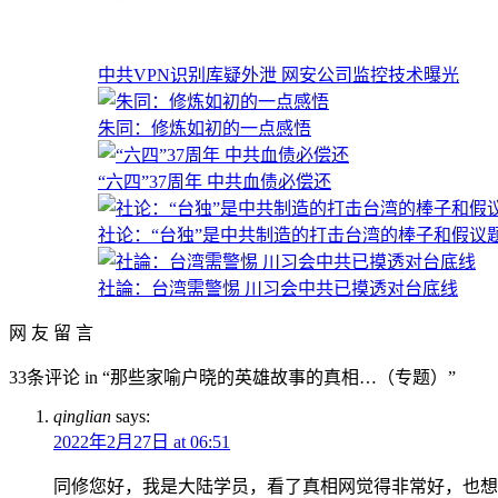
中共VPN识别库疑外泄 网安公司监控技术曝光
朱同：修炼如初的一点感悟
“六四”37周年 中共血债必偿还
社论：“台独”是中共制造的打击台湾的棒子和假议
社論：台湾需警惕 川习会中共已摸透对台底线
网 友 留 言
33条评论 in “那些家喻户晓的英雄故事的真相…（专题）”
qinglian
says:
2022年2月27日 at 06:51
同修您好，我是大陆学员，看了真相网觉得非常好，也想