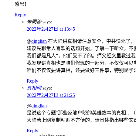
感恩！
Reply
朱同修
says:
2022年2月27日 at 13:45
@
qinglian
在大陆讲真相请注意安全，中共快死了，
建议先聊常人喜欢的话题开始，了解一下听众，不
我们都是凡人”，他们受不了的。师父经文里教过
我发现讲真相也是咱们修炼的一部分，不仅仅可以
咱们不仅仅要讲真相，还要做好三件事，特别是学
Reply
真相网
says:
2022年2月27日 at 21:25
@
qinglian
是说这个专题“那些家喻户晓的英雄故事的真相…（
大陆若上网复制粘贴不方便的，请具体指出哪些文
Reply