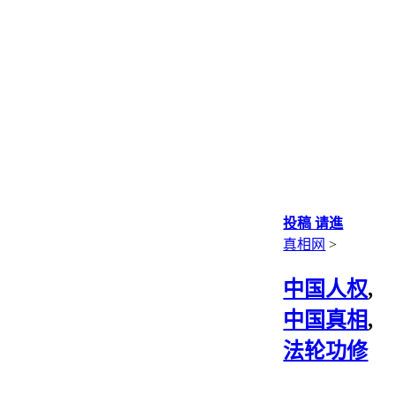
投稿 请進
真相网
>
中国人权
,
中国真相
,
法轮功修