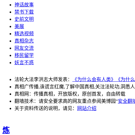
神话故事
禁书下载
史前文明
美展
精选视频
真相杂志
网友交流
移民留学
妖言不惑
法轮大法李洪志大师发表：
《为什么会有人类》
《为什么
真相广传播,诛谎言红魔,了解中国真相,关注法轮功,洞悉
真相网：传播真相，开放版权，原创首发，自由转载
翻墙技术：请安全要求高的网友重点参阅美博园“
安全翻
关于资料传送的说明，请见：
网站介绍
炼