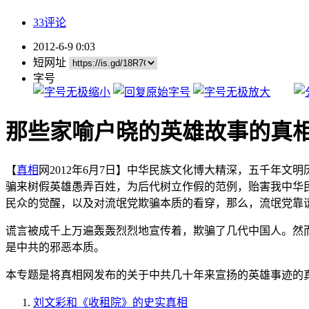
33评论
2012-6-9 0:03
短网址
字号
那些家喻户晓的英雄故事的真
【
真相
网2012年6月7日】中华民族文化博大精深，五千年文
骗来树假英雄愚弄百姓，为后代树立作假的范例，贻害我中华
民众的觉醒，以及对流氓党欺骗本质的看穿，那么，流氓党靠
谎言被成千上万遍轰轰烈烈地宣传着，欺骗了几代中国人。然
是中共的邪恶本质。
本专题是将真相网发布的关于中共几十年来宣扬的英雄事迹的
刘文彩和《收租院》的史实真相