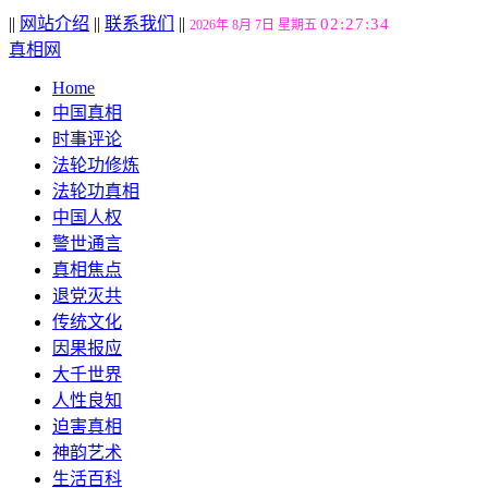
||
网站介绍
||
联系我们
||
02:27:35
2026年 8月 7日 星期五
真相网
Home
中国真相
时事评论
法轮功修炼
法轮功真相
中国人权
警世通言
真相焦点
退党灭共
传统文化
因果报应
大千世界
人性良知
迫害真相
神韵艺术
生活百科