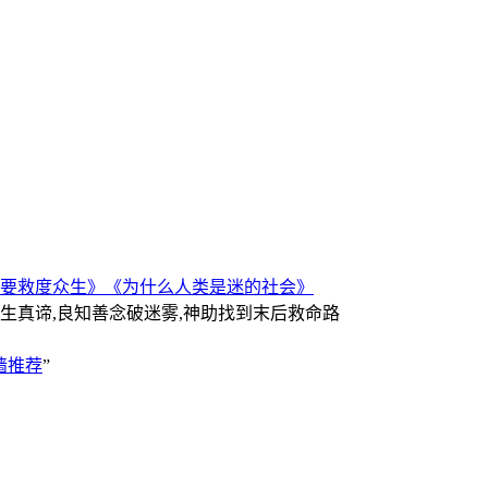
要救度众生》
《为什么人类是迷的社会》
人生真谛,良知善念破迷雾,神助找到末后救命路
墙推荐
”