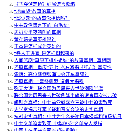
《飞夺泸定桥》纯属谎言欺骗
“地雷战”故事的真相
“邱少云”的故事你相信吗？
中共政治谎言下的“白毛女”
周扒皮半夜鸡叫的真相
董存瑞是真英雄吗？
王杰是怎样成为英雄的
“铁人王进喜”是怎样树起来的
人间悲剧“草原英雄小姐妹”的故事真相 - 真相网
还原真相：重庆“五七”老右派揭《红岩》真实性
震惊：高位截瘫张海迪会开车翘腿？
还原真相：“雷锋典型”造假大揭密
弥天大谎：联合国为周恩来去世破例降半旗
联合国为周恩来去世破例降半旗的谎言再次被击破
闹剧之真相：中共前党魁李立三被中共迫害致死
史学家揭示红军长征和遵义会议的史实真相
抗战史实真相：中共为什么感谢日本侵华和消极抗日
中共文革迫害致死“中华精英”名单令人发指
中国人在哪些方面长期被欺骗？